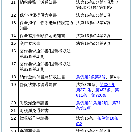
11
納税義務消滅通知書
法第15条の7第4項及び
第5項並びに第18条
12
保全担保提供命令書
法第16条の3第1項
13
保全担保に係る抵当権設定通
法第16条の3第4項
知書
14
保全差押金額決定通知書
法第16条の4第2項
15
交付要求書
法第16条の4第9項
16
交付要求通知書
(国税徴収法
第82条第2項)
17
交付要求通知書
(国税徴収法
第82条第3項)
18
納付金納付書兼領収証書
条例第2条第3号
、第4号
19
督促状兼移管通知書
法第329条、
第334条
、
第371条
、
第457条
、
第
611条
、
第726条
20
町税減免申請書
条例第51条第2項
、
第71
条第2項
21
町税減免通知書
22
徴収猶予申請書
法第15条、
条例第18条
の2
23
弁明要求書
法第15条の3第2項