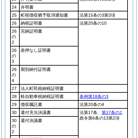
24
弁明書
25
町税徴収猶予取消通知書
法第15条の3第3項
26
納税証明書
法第20条の10
26
完納証明書
の
2
26
差押なし証明書
の
3
26
期別納付証明書
の
4
27
法人町民税納税証明書
28
軽自動車税納税証明書
条例第18条の3
29
徴収嘱託書
法第20条の4
30
還付充当決議書
法第17条、
第17条の2
、
政令第6条の13第2項
30
還付決議書
の
2