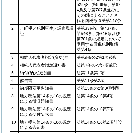
525条、第588条、第67
4条及び第707条並びに
その例によることとさ
れる国税徴収法第147条
2
／町税／犯則事件／調査職員
法第336条、第437条、
証
第546条、第616条及び
第701条の規定において
準用する国税犯則取締
法第4条
3
相続人代表者指定
(変更)
届
法第9条の2第1項後段
4
相続人代表者指定通知書
法第9条の2第2項後段
5
納付
(納入)
通知書
法第11条第1項
6
催告書
法第11条第2項
7
納期限変更告知書
法第13条の2第3項後段
8
地方税法第14条の16の規定
法第14条の16第4項
による徴収通知書
9
地方税法第14条の16の規定
法第14条の16第5項
による交付要求書
10
地方税法第14条の18の規定
法第14条の18第2項前段
による告知書