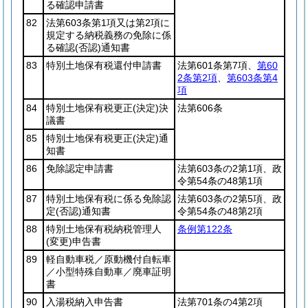
る確認申請書
82
法第603条第1項又は第2項に
規定する納税義務の免除に係
る確認
(否認)
通知書
83
特別土地保有税還付申請書
法第601条第7項、
第60
2条第2項
、
第603条第4
項
84
特別土地保有税更正
(決定)
決
法第606条
議書
85
特別土地保有税更正
(決定)
通
知書
86
免除認定申請書
法第603条の2第1項、政
令第54条の48第1項
87
特別土地保有税に係る免除認
法第603条の2第5項、政
定
(否認)
通知書
令第54条の48第2項
88
特別土地保有税納税管理人
条例第122条
(変更)
申告書
89
軽自動車税／原動機付自転車
／小型特殊自動車／廃車証明
書
90
入湯税納入申告書
法第701条の4第2項