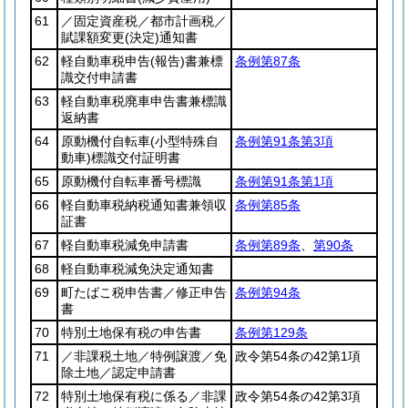
61
／固定資産税／都市計画税／
賦課額変更
(決定)
通知書
62
軽自動車税申告
(報告)
書兼標
条例第87条
識交付申請書
63
軽自動車税廃車申告書兼標識
返納書
64
原動機付自転車
(小型特殊自
条例第91条第3項
動車)
標識交付証明書
65
原動機付自転車番号標識
条例第91条第1項
66
軽自動車税納税通知書兼領収
条例第85条
証書
67
軽自動車税減免申請書
条例第89条
、
第90条
68
軽自動車税減免決定通知書
69
町たばこ税申告書／修正申告
条例第94条
書
70
特別土地保有税の申告書
条例第129条
71
／非課税土地／特例譲渡／免
政令第54条の42第1項
除土地／認定申請書
72
特別土地保有税に係る／非課
政令第54条の42第3項