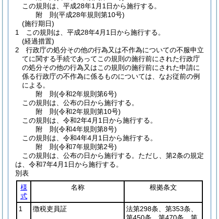
この規則は、平成28年1月1日から施行する。
附
則
(平成28年
規則第10号)
(施行期日)
1
この規則は、平成28年4月1日から施行する。
(経過措置)
2
行政庁の処分その他の行為又は不作為についての不服申立
てに関する手続であってこの規則の施行前にされた行政庁
の処分その他の行為又はこの規則の施行前にされた申請に
係る行政庁の不作為に係るものについては、なお従前の例
による。
附
則
(令和2年
規則第6号)
この規則は、公布の日から施行する。
附
則
(令和2年
規則第10号)
この規則は、令和2年4月1日から施行する。
附
則
(令和4年
規則第8号)
この規則は、令和4年4月1日から施行する。
附
則
(令和7年
規則第2号)
この規則は、公布の日から施行する。
ただし、第2条の規定
は、令和7年4月1日から施行する。
別表
様
名称
根拠条文
式
1
徴税吏員証
法第298条、第353条、
第450条、第470条、第