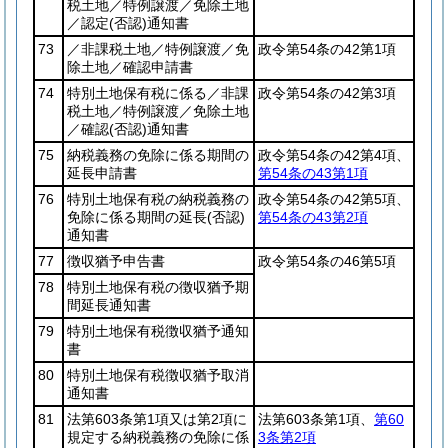
税土地／特例譲渡／免除土地
／認定
(否認)
通知書
73
／非課税土地／特例譲渡／免
政令第54条の42第1項
除土地／確認申請書
74
特別土地保有税に係る／非課
政令第54条の42第3項
税土地／特例譲渡／免除土地
／確認
(否認)
通知書
75
納税義務の免除に係る期間の
政令第54条の42第4項、
延長申請書
第54条の43第1項
76
特別土地保有税の納税義務の
政令第54条の42第5項、
免除に係る期間の延長
(否認)
第54条の43第2項
通知書
77
徴収猶予申告書
政令第54条の46第5項
78
特別土地保有税の徴収猶予期
間延長通知書
79
特別土地保有税徴収猶予通知
書
80
特別土地保有税徴収猶予取消
通知書
81
法第603条第1項又は第2項に
法第603条第1項、
第60
規定する納税義務の免除に係
3条第2項