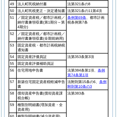
49
法人町民税納付書
法第321条の8
50
法人町民税更正・決定通知書
法第321条の11第4項
51
／固定資産税／都市計画税／
条例第69条
、都市計画
納付書兼領収書
(第1期分～第
税条例第7条
4期分)
52
／固定資産税／都市計画税／
納付書兼領収書
(全期前納用)
53
固定資産税・都市計画税納税
通知書
54
固定資産評価員証
法第353条第3項
55
固定資産評価補助員証
56
住宅用地申告書
法第384条第1項、
条例
第74条第1項
57
新築住宅固定資産税軽減申告
法附則第15条の6、
条例
書
附則第10条の3
58
償却資産申告書
(償却資産課
法第383条
税台帳)
59
種類別明細書
(増加資産・全
資産用)
60
種類別明細書
(減少資産用)