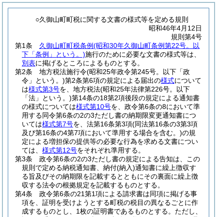
○久御山町町税に関する文書の様式等を定める規則
昭和46年4月12日
規則第4号
第1条
久御山町町税条例
(昭和30年久御山町条例第22号。以
下「条例」という。)
施行のために必要な文書の様式等は、
別表
に掲げるところによるものとする。
第2条
地方税法施行令
(昭和25年政令第245号。以下「政
令」という。)
第2条第6項の規定による届出の
様式
について
は
様式第3号
を、地方税法
(昭和25年法律第226号。以下
「法」という。)
第14条の18第2項後段の規定による通知書
の様式については
様式第10号
を、政令第6条の8において準
用する同令第6条の2の3ただし書の納期限変更通知書につ
いては
様式第7号
を、法第16条第3項
(同法第16条の3第3項
及び第16条の4第7項において準用する場合を含む。)
の規
定による増担保の提供等の必要な行為を求める文書につい
ては、
様式第12号
をそれぞれ準用する。
第3条
政令第6条の2の3ただし書の規定による告知は、この
規則で定める納税通知書、納付
(納入)
通知書に繰上徴収す
る旨及びその納期限を記載するとともにその裏面に繰上徴
収する法令の根拠規定を記載するものとする。
第4条
政令第6条の21第1項による請求書は同項に掲げる事
項を、証明を受けようとする町税の税目の異なるごとに作
成するものとし、1枚の証明書であるものとする。
ただし、