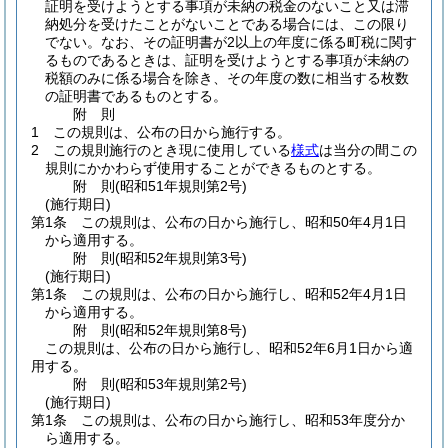
証明を受けようとする事項が未納の税金のないこと又は滞
納処分を受けたことがないことである場合には、この限り
でない。
なお、その証明書が2以上の年度に係る町税に関す
るものであるときは、証明を受けようとする事項が未納の
税額のみに係る場合を除き、その年度の数に相当する枚数
の証明書であるものとする。
附
則
1
この規則は、公布の日から施行する。
2
この規則施行のとき現に使用している
様式
は当分の間この
規則にかかわらず使用することができるものとする。
附
則
(昭和51年
規則第2号)
(施行期日)
第1条
この規則は、公布の日から施行し、昭和50年4月1日
から適用する。
附
則
(昭和52年
規則第3号)
(施行期日)
第1条
この規則は、公布の日から施行し、昭和52年4月1日
から適用する。
附
則
(昭和52年
規則第8号)
この規則は、公布の日から施行し、昭和52年6月1日から適
用する。
附
則
(昭和53年
規則第2号)
(施行期日)
第1条
この規則は、公布の日から施行し、昭和53年度分か
ら適用する。