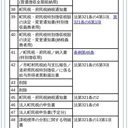
(普通徴収全期前納用)
38
町民税・府民税納税通知書
39
町民税・府民税特別徴収税額
法第321条の4第1項、
第
の決定・変更通知書
(特別徴
321条の6第1項
収義務者用)
40
町民税・府民税特別徴収税額
の決定・変更通知書
(納税義
務者用)
41
／町民税・府民税／納入書
条例第46条
(特別徴収用)
42
／市町村民税給与支払報告／
法第321条の5第3項
道府県民税特別徴収／に係る
給与所得者異動届出書
43
削除
44
削除
45
町民税・府民税納税通知書
法第321条の2
46
法人町民税の申告書
法第321条の8
47
法人町民税申告書
(予定分)
48
課税標準の分割に関する明細
法第321条の13第1項
書