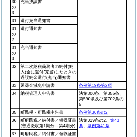
30
充当決議書
の
3
31
還付充当通知書
31
還付通知書
の
2
31
充当通知書
の
3
32
第二次納税義務者の納付
(納
入)
金に還付
(充当)
したときの
過誤納金還付
(充当)
通知書
33
延滞金減免申請書
条例第19条第2項
34
納税管理人申告書
法第300条、第355条、
第590条及び第702条の
5
35
町民税・府民税申告書
条例第36条の2
36
町府民税／納付書／領収証書
法第319条の2、
第43
(普通徴収第1期分～第4期分)
条
、
条例第41条
37
町府民税／納付書／領収証書