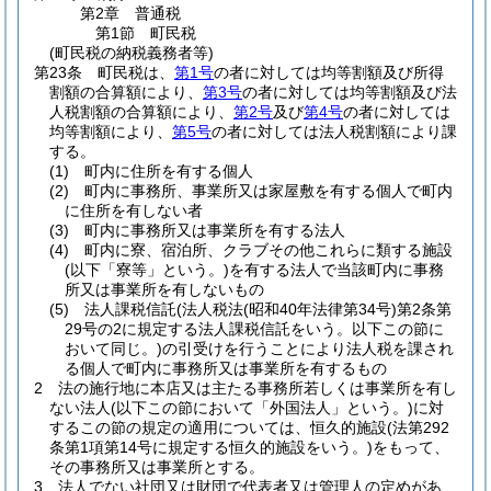
第2章
普通税
第1節
町民税
(町民税の納税義務者等)
第23条
町民税は、
第1号
の者に対しては均等割額及び所得
割額の合算額により、
第3号
の者に対しては均等割額及び法
人税割額の合算額により、
第2号
及び
第4号
の者に対しては
均等割額により、
第5号
の者に対しては法人税割額により課
する。
(1)
町内に住所を有する個人
(2)
町内に事務所、事業所又は家屋敷を有する個人で町内
に住所を有しない者
(3)
町内に事務所又は事業所を有する法人
(4)
町内に寮、宿泊所、クラブその他これらに類する施設
(以下「寮等」という。)
を有する法人で当該町内に事務
所又は事業所を有しないもの
(5)
法人課税信託
(法人税法
(昭和40年法律第34号)
第2条第
29号の2に規定する法人課税信託をいう。以下この節に
おいて同じ。)
の引受けを行うことにより法人税を課され
る個人で町内に事務所又は事業所を有するもの
2
法の施行地に本店又は主たる事務所若しくは事業所を有し
ない法人
(以下この節において「外国法人」という。)
に対
するこの節の規定の適用については、恒久的施設
(法第292
条第1項第14号に規定する恒久的施設をいう。)
をもって、
その事務所又は事業所とする。
3
法人でない社団又は財団で代表者又は管理人の定めがあ