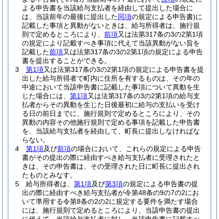
よる申告書を当該給与支払者を経由して提出した場合に
は、当該前年の最後に提出した
同項
の規定による申告書)
に
記載した事項と異動がないときは、給与所得者は、施行規
則で定めるところにより、
前項
又は法第317条の3の2第1項
の規定により記載すべき事項に代えて当該異動がない旨を
記載した
前項
又は法第317条の3の2第1項の規定による申告
書を提出することができる。
3
第1項
又は法第317条の3の2第1項の規定による申告書を提
出した給与所得者で町内に住所を有するものは、その年の
中途において当該申告書に記載した事項について異動を生
じた場合には、
第1項
又は法第317条の3の2第1項の給与支
払者からその異動を生じた日後最初に給与の支払いを受け
る日の前日までに、施行規則で定めるところにより、その
異動の内容その他施行規則で定める事項を記載した申告書
を、当該給与支払者を経由して、町長に提出しなければな
らない。
4
第1項
及び
前項
の場合において、これらの規定による申告
書がその提出の際に経由すべき給与支払者に受理されたと
きは、その申告書は、その受理された日に町長に提出され
たものとみなす。
5
給与所得者は、
第1項
及び
第3項
の規定による申告書の提
出の際に経由すべき給与支払者が令第48条の9の7の2にお
いて準用する令第8条の2の2に規定する要件を満たす場合
には、施行規則で定めるところにより、当該申告書の提出