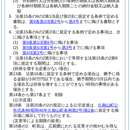
(3)
分割納付又は分割納入の各納付期限又は各納入期限及
び各納付期限又は各納入期限ごとの納付金額又は納入金
額
5
法第15条の6の2第1項及び第2項に規定する条例で定める
書類は、
第9条第2項第2号
から
第4号
までに掲げる書類とす
る。
6
法第15条の6の2第2項に規定する条例で定める事項は、次
に掲げる事項とする。
(1)
第9条第1項第6号
に掲げる事項
(2)
第9条第5項第1号
から
第3号
までに掲げる事項
(3)
第4項第3号
に掲げる事項
7
法第15条の6の2第3項において準用する法第15条の2第8
項に規定する期間は、20日とする。
(担保を徴する必要がない場合)
第13条
法第16条に規定する条例で定める場合は、猶予に係
る金額が100万円以下である場合、猶予期間が3月以内であ
る場合又は担保を徴することができない特別の事情がある
場合とする。
第14条から第17条まで
削除
(公示送達)
第18条
法第20条の2の規定による公示送達は、
久御山町公
告式条例
(昭和46年久御山町条例第2号)
第2条
に規定する掲
示場に掲示して行うものとする。
(災害等による期限の延長)
第18条の2
町長は、広範囲にわたる災害その他やむを得な