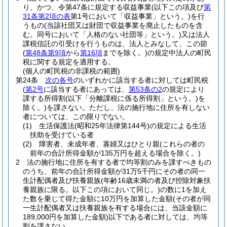
り、かつ、令第47条に規定する収益事業
(以下この項及び
第
31条第2項の表
第1号において「収益事業」という。)
を行
うもの
(当該社団又は財団で収益事業を廃止したものを含
む。同号において「人格のない社団等」という。)
又は法人
課税信託の引受けを行うものは、法人とみなして、この節
(
第48条第9項
から
第16項
までを除く。)
の規定中法人の町民
税に関する規定を適用する。
(個人の町民税の非課税の範囲)
第24条
次の各号
のいずれかに該当する者に対しては町民税
(
第2号
に該当する者にあっては、
第53条の2
の規定により
課する所得割
(以下「分離課税に係る所得割」という。)
を
除く。)
を課さない。
ただし、法の施行地に住所を有しない
者については、この限りでない。
(1)
生活保護法
(昭和25年法律第144号)
の規定による生活
扶助を受けている者
(2)
障害者、未成年者、寡婦又はひとり親
(これらの者の
前年の合計所得金額が135万円を超える場合を除く。)
2
法の施行地に住所を有する者で均等割のみを課すべきもの
のうち、前年の合計所得金額が31万5千円にその者の同一
生計配偶者及び扶養親族
(年齢16歳未満の者及び控除対象扶
養親族に限る。以下この項において同じ。)
の数に1を加え
た数を乗じて得た金額に10万円を加算した金額
(その者が同
一生計配偶者又は扶養親族を有する場合には、当該金額に
189,000円を加算した金額)
以下である者に対しては、均等
割を課さない。