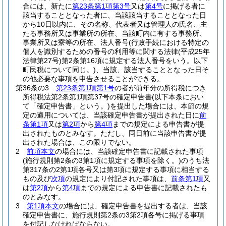
合には、新たに
第23条第1項第3号
又は
第4号
に掲げる者に
該当することとなった者に、当該該当することとなった日
から10日以内に、その名称、代表者又は管理人の氏名、主
たる事務所又は事業所の所在、当該町内に有する事務所、
事業所又は寮等の所在、法人番号
(行政手続における特定の
個人を識別するための番号の利用等に関する法律
(平成25年
法律第27号)
第2条第16項に規定する法人番号をいう。以下
町民税について同じ。)
、当該、該当することとなった日そ
の他必要な事項を申告させることができる。
第36条の3
第23条第1項第1号
の者が前年分の所得税につき
所得税法第2条第1項第37号の確定申告書
(以下本条におい
て「確定申告書」という。)
を提出した場合には、本節の規
定の適用については、当該確定申告書が提出された日に
前
条第1項
又は
第2項
から
第4項
までの規定による申告書が提
出されたものとみなす。
ただし、同日前に当該申告書が提
出された場合は、この限りでない。
2
前項本文
の場合には、当該確定申告書に記載された事項
(施行規則第2条の3第1項に規定する事項を除く。)
のうち法
第317条の2第1項各号又は第3項に規定する事項に相当する
もの及び
次項
の規定により付記された事項は、
前条第1項
又
は
第2項
から
第4項
までの規定による申告書に記載されたも
のとみなす。
3
第1項本文
の場合には、確定申告書を提出する者は、当該
確定申告書に、施行規則第2条の3第2項各号に掲げる事項
を付記しなければならない。