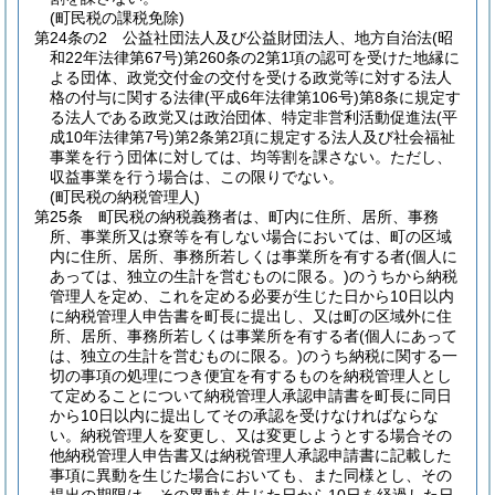
(町民税の課税免除)
第24条の2
公益社団法人及び公益財団法人、地方自治法
(昭
和22年法律第67号)
第260条の2第1項の認可を受けた地縁に
よる団体、政党交付金の交付を受ける政党等に対する法人
格の付与に関する法律
(平成6年法律第106号)
第8条に規定す
る法人である政党又は政治団体、特定非営利活動促進法
(平
成10年法律第7号)
第2条第2項に規定する法人及び社会福祉
事業を行う団体に対しては、均等割を課さない。
ただし、
収益事業を行う場合は、この限りでない。
(町民税の納税管理人)
第25条
町民税の納税義務者は、町内に住所、居所、事務
所、事業所又は寮等を有しない場合においては、町の区域
内に住所、居所、事務所若しくは事業所を有する者
(個人に
あっては、独立の生計を営むものに限る。)
のうちから納税
管理人を定め、これを定める必要が生じた日から10日以内
に納税管理人申告書を町長に提出し、又は町の区域外に住
所、居所、事務所若しくは事業所を有する者
(個人にあって
は、独立の生計を営むものに限る。)
のうち納税に関する一
切の事項の処理につき便宜を有するものを納税管理人とし
て定めることについて納税管理人承認申請書を町長に同日
から10日以内に提出してその承認を受けなければならな
い。
納税管理人を変更し、又は変更しようとする場合その
他納税管理人申告書又は納税管理人承認申請書に記載した
事項に異動を生じた場合においても、また同様とし、その