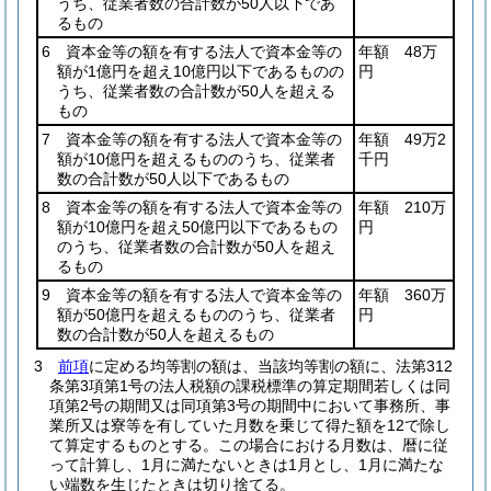
うち、従業者数の合計数が50人以下であ
るもの
6 資本金等の額を有する法人で資本金等の
年額 48万
額が1億円を超え10億円以下であるものの
円
うち、従業者数の合計数が50人を超える
もの
7 資本金等の額を有する法人で資本金等の
年額 49万2
額が10億円を超えるもののうち、従業者
千円
数の合計数が50人以下であるもの
8 資本金等の額を有する法人で資本金等の
年額 210万
額が10億円を超え50億円以下であるもの
円
のうち、従業者数の合計数が50人を超え
るもの
9 資本金等の額を有する法人で資本金等の
年額 360万
額が50億円を超えるもののうち、従業者
円
数の合計数が50人を超えるもの
3
前項
に定める均等割の額は、当該均等割の額に、法第312
条第3項第1号の法人税額の課税標準の算定期間若しくは同
項第2号の期間又は同項第3号の期間中において事務所、事
業所又は寮等を有していた月数を乗じて得た額を12で除し
て算定するものとする。
この場合における月数は、暦に従
って計算し、1月に満たないときは1月とし、1月に満たな
い端数を生じたときは切り捨てる。