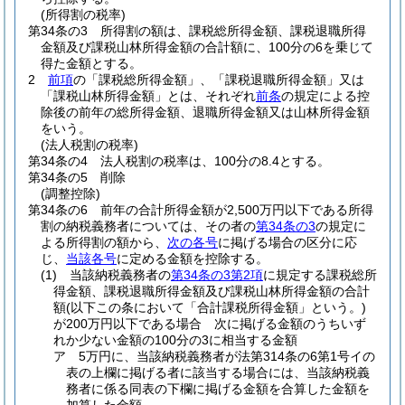
(所得割の税率)
第34条の3
所得割の額は、課税総所得金額、課税退職所得
金額及び課税山林所得金額の合計額に、100分の6を乗じて
得た金額とする。
2
前項
の「課税総所得金額」、「課税退職所得金額」又は
「課税山林所得金額」とは、それぞれ
前条
の規定による控
除後の前年の総所得金額、退職所得金額又は山林所得金額
をいう。
(法人税割の税率)
第34条の4
法人税割の税率は、100分の8.4とする。
第34条の5
削除
(調整控除)
第34条の6
前年の合計所得金額が2,500万円以下である所得
割の納税義務者については、その者の
第34条の3
の規定に
よる所得割の額から、
次の各号
に掲げる場合の区分に応
じ、
当該各号
に定める金額を控除する。
(1)
当該納税義務者の
第34条の3第2項
に規定する課税総所
得金額、課税退職所得金額及び課税山林所得金額の合計
額
(以下この条において「合計課税所得金額」という。)
が200万円以下である場合 次に掲げる金額のうちいず
れか少ない金額の100分の3に相当する金額
ア
5万円に、当該納税義務者が法第314条の6第1号イの
表の上欄に掲げる者に該当する場合には、当該納税義
務者に係る同表の下欄に掲げる金額を合算した金額を