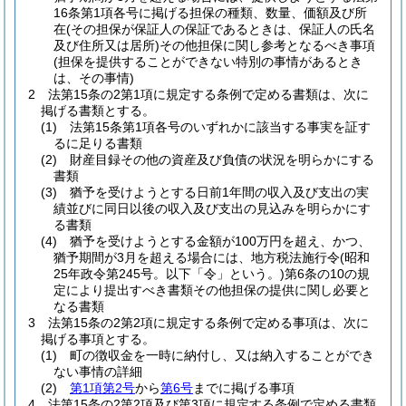
16条第1項各号に掲げる担保の種類、数量、価額及び所
在
(その担保が保証人の保証であるときは、保証人の氏名
及び住所又は居所)
その他担保に関し参考となるべき事項
(担保を提供することができない特別の事情があるとき
は、その事情)
2
法第15条の2第1項に規定する条例で定める書類は、次に
掲げる書類とする。
(1)
法第15条第1項各号のいずれかに該当する事実を証す
るに足りる書類
(2)
財産目録その他の資産及び負債の状況を明らかにする
書類
(3)
猶予を受けようとする日前1年間の収入及び支出の実
績並びに同日以後の収入及び支出の見込みを明らかにす
る書類
(4)
猶予を受けようとする金額が100万円を超え、かつ、
猶予期間が3月を超える場合には、地方税法施行令
(昭和
25年政令第245号。以下「令」という。)
第6条の10の規
定により提出すべき書類その他担保の提供に関し必要と
なる書類
3
法第15条の2第2項に規定する条例で定める事項は、次に
掲げる事項とする。
(1)
町の徴収金を一時に納付し、又は納入することができ
ない事情の詳細
(2)
第1項第2号
から
第6号
までに掲げる事項
4
法第15条の2第2項及び第3項に規定する条例で定める書類