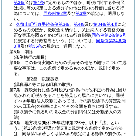
第3条
又は
第4条
に定めるもののほか、町税に関する条例又
は規則等の規定による処分その他公権力の行使に当たる行
為については、
同条例第2章
及び
第3章
の規定は、適用しな
い。
2
久御山町行政手続条例第3条
、
第4条
及び
第34条第4項
に定
めるもののほか、徴収金を納付し、又は納入する義務の適
正な実現を図るために行われる行政指導
(
同条例第2条第6号
に規定する行政指導という。)
については、
同条例第34条第
3項
及び
第35条
の規定は、適用しない。
第5条
削除
(条例施行の細目)
第6条
この条例実施のための手続その他その施行について必
要な事項は、この条例で定めるもののほか、規則で定め
る。
第2節
賦課徴収
(課税漏れ等に係る町税の取扱)
第7条
課税漏れに係る町税又は詐偽その他不正の行為に因り
免かれた町税があることを発見した場合においては、課税
すべき年度
(法人税割にあっては、その課税標準の算定期間
の末日現在)
の税率によってその金額を直ちに徴収する。
(徴収猶予に係る町の徴収金の分割納付又は分割納入の方
法)
第8条
地方税法
(昭和25年法律第226号。以下「法」とい
う。)
第15条第3項及び第5項に規定する条例で定める方法
は、同条第1項若しくは第2項の規定による徴収の猶予
(以下