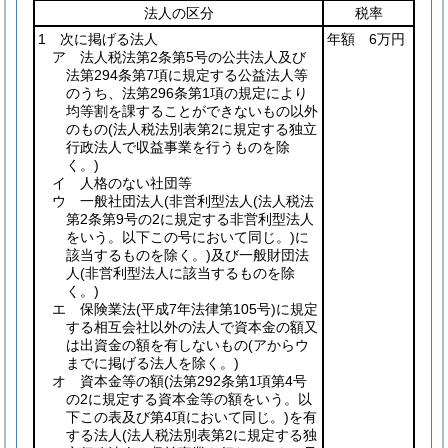
法人の区分
税率
1 次に掲げる法人
年額 6万円
ア 法人税法第2条第5号の公共法人及び
法第294条第7項に規定する公益法人等
のうち、法第296条第1項の規定により
均等割を課することができないもの以外
のもの
(法人税法別表第2に規定する独立
行政法人で収益事業を行うものを除
く。)
イ 人格のない社団等
ウ 一般社団法人
(非営利型法人
(法人税法
第2条第9号の2に規定する非営利型法人
をいう。以下この号において同じ。)
に
該当するものを除く。)
及び一般財団法
人
(非営利型法人に該当するものを除
く。)
エ 保険業法
(平成7年法律第105号)
に規定
する相互会社以外の法人で資本金の額又
は出資金の額を有しないもの
(アからウ
までに掲げる法人を除く。)
オ 資本金等の額
(法第292条第1項第4号
の2に規定する資本金等の額をいう。以
下この表及び第4項において同じ。)
を有
する法人
(法人税法別表第2に規定する独