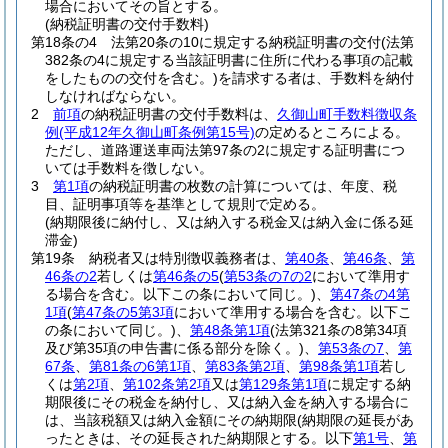
場合においてその旨とする。
(納税証明書の交付手数料)
第18条の4
法第20条の10に規定する納税証明書の交付
(法第
382条の4に規定する当該証明書に住所に代わる事項の記載
をしたものの交付を含む。)
を請求する者は、手数料を納付
しなければならない。
2
前項
の納税証明書の交付手数料は、
久御山町手数料徴収条
例
(平成12年久御山町条例第15号)
の定めるところによる。
ただし、道路運送車両法第97条の2に規定する証明書につ
いては手数料を徴しない。
3
第1項
の納税証明書の枚数の計算については、年度、税
目、証明事項等を基準として規則で定める。
(納期限後に納付し、又は納入する税金又は納入金に係る延
滞金)
第19条
納税者又は特別徴収義務者は、
第40条
、
第46条
、
第
46条の2
若しくは
第46条の5
(
第53条の7の2
において準用す
る場合を含む。以下この条において同じ。)
、
第47条の4第
1項
(
第47条の5第3項
において準用する場合を含む。以下こ
の条において同じ。)
、
第48条第1項
(法第321条の8第34項
及び第35項の申告書に係る部分を除く。)
、
第53条の7
、
第
67条
、
第81条の6第1項
、
第83条第2項
、
第98条第1項
若し
くは
第2項
、
第102条第2項
又は
第129条第1項
に規定する納
期限後にその税金を納付し、又は納入金を納入する場合に
は、当該税額又は納入金額にその納期限
(納期限の延長があ
ったときは、その延長された納期限とする。以下
第1号
、
第