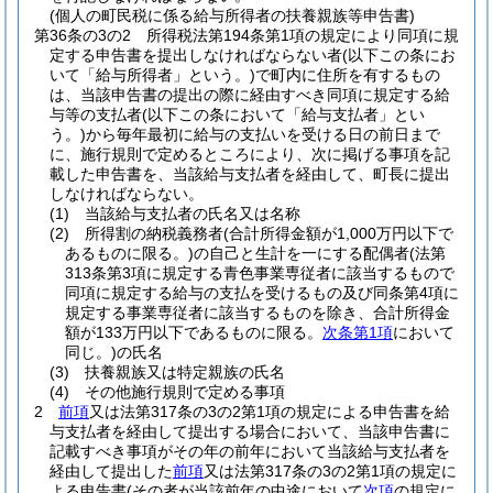
(個人の町民税に係る給与所得者の扶養親族等申告書)
第36条の3の2
所得税法第194条第1項の規定により同項に規
定する申告書を提出しなければならない者
(以下この条にお
いて「給与所得者」という。)
で町内に住所を有するもの
は、当該申告書の提出の際に経由すべき同項に規定する給
与等の支払者
(以下この条において「給与支払者」とい
う。)
から毎年最初に給与の支払いを受ける日の前日まで
に、施行規則で定めるところにより、次に掲げる事項を記
載した申告書を、当該給与支払者を経由して、町長に提出
しなければならない。
(1)
当該給与支払者の氏名又は名称
(2)
所得割の納税義務者
(合計所得金額が1,000万円以下で
あるものに限る。)
の自己と生計を一にする配偶者
(法第
313条第3項に規定する青色事業専従者に該当するもので
同項に規定する給与の支払を受けるもの及び同条第4項に
規定する事業専従者に該当するものを除き、合計所得金
額が133万円以下であるものに限る。
次条第1項
において
同じ。)
の氏名
(3)
扶養親族又は特定親族の氏名
(4)
その他施行規則で定める事項
2
前項
又は法第317条の3の2第1項の規定による申告書を給
与支払者を経由して提出する場合において、当該申告書に
記載すべき事項がその年の前年において当該給与支払者を
経由して提出した
前項
又は法第317条の3の2第1項の規定に
よる申告書
(その者が当該前年の中途において
次項
の規定に