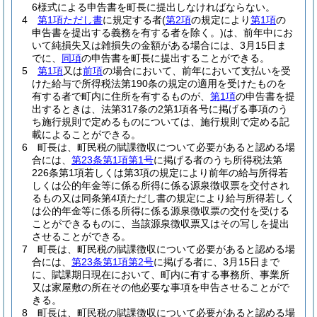
6様式による申告書を町長に提出しなければならない。
4
第1項ただし書
に規定する者
(
第2項
の規定により
第1項
の
申告書を提出する義務を有する者を除く。)
は、前年中にお
いて純損失又は雑損失の金額がある場合には、3月15日ま
でに、
同項
の申告書を町長に提出することができる。
5
第1項
又は
前項
の場合において、前年において支払いを受
けた給与で所得税法第190条の規定の適用を受けたものを
有する者で町内に住所を有するものが、
第1項
の申告書を提
出するときは、法第317条の2第1項各号に掲げる事項のう
ち施行規則で定めるものについては、施行規則で定める記
載によることができる。
6
町長は、町民税の賦課徴収について必要があると認める場
合には、
第23条第1項第1号
に掲げる者のうち所得税法第
226条第1項若しくは第3項の規定により前年の給与所得若
しくは公的年金等に係る所得に係る源泉徴収票を交付され
るもの又は同条第4項ただし書の規定により給与所得若しく
は公的年金等に係る所得に係る源泉徴収票の交付を受ける
ことができるものに、当該源泉徴収票又はその写しを提出
させることができる。
7
町長は、町民税の賦課徴収について必要があると認める場
合には、
第23条第1項第2号
に掲げる者に、3月15日まで
に、賦課期日現在において、町内に有する事務所、事業所
又は家屋敷の所在その他必要な事項を申告させることがで
きる。
8
町長は、町民税の賦課徴収について必要があると認める場