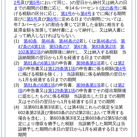
2号
及び
第5号
において同じ。)
の翌日から納付又は納入の日
までの期間の日数に応じ、年14.6パーセント
(
次の各号
に掲
げる税額の区分に応じ、
第1号
から
第4号
までに掲げる期間
並びに
第5号
及び
第6号
に定める日までの期間については、
年7.3パーセント)
の割合を乗じて計算した金額に相当する
延滞金額を加算して納付書によって納付し、又は納入書に
よって納入しなければならない。
(1)
第40条
、
第46条
、
第46条の2
若しくは
第46条の5
、
第
47条の4第1項
、
第53条の7
、
第67条
、
第83条第2項
、
第
102条第2項
の納期限後に納付し、又は納入する税額 当
該納期限の翌日から1月を経過する日までの期間
(2)
第81条の6第1項
の申告書、
第98条第1項
若しくは
第2
項
の申告書又は
第129条第1項
の申告書に係る税額
(
第4号
に掲げる税額を除く。)
当該税額に係る納期限の翌日か
ら1月を経過する日までの期間
(3)
第81条の6第1項
の申告書、
第98条第1項
若しくは
第2
項
の申告書又は
第129条第1項
の申告書でその提出期限後
に提出したものに係る税額 当該提出した日までの期間
又はその日の翌日から1月を経過する日までの期間
(4)
法第601条第3項若しくは第4項
(これらの規定を法第
602条第2項及び第603条の2の2第2項において準用する
場合を含む。)
、第603条第3項又は第603条の2第5項の規
定により徴収を猶予した税額 当該猶予した期間又は当
該猶予した期間の末日の翌日から1月を経過する日までの
期間