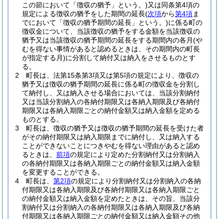
この節において「徴収の猶予」という。)
又は同条第4項の
規定による徴収の猶予をした期間の延長
(
次項
から
第4項
ま
でにおいて「徴収の猶予期間の延長」という。)
に係る町の
徴収金について、当該徴収の猶予をする金額を当該徴収の
猶予又は当該徴収の猶予期間の延長をする期間内の各月
(や
むを得ない事情があると認めるときは、その期間内の町長
が指定する月)
に分割して納付又は納入をさせるものとす
る。
2
町長は、法第15条第3項又は第5項の規定により、徴収の
猶予又は徴収の猶予期間の延長に係る町の徴収金を分割し
て納付し、又は納入させる場合においては、当該分割納付
又は当該分割納入の各納付期限又は各納入期限及び各納付
期限又は各納入期限ごとの納付金額又は納入金額を定める
ものとする。
3
町長は、徴収の猶予又は徴収の猶予期間の延長を受けた者
がその納付期限又は納入期限までに納付し、又は納入する
ことができないことにつきやむを得ない理由があると認め
るときは、
前項
の規定により定めた分割納付又は分割納入
の各納付期限又は各納入期限ごとの納付金額又は納入金額
を変更することができる。
4
町長は、
第2項
の規定により分割納付又は分割納入の各納
付期限又は各納入期限及び各納付期限又は各納入期限ごと
の納付金額又は納入金額を定めたときは、その旨、当該分
割納付又は分割納入の各納付期限又は各納入期限及び各納
付期限又は各納入期限ごとの納付金額又は納入金額その他