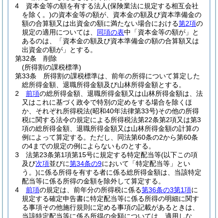
4
資本金等の額を有する法人
(保険業法に規定する相互会社
を除く。)
の資本金等の額が、資本金の額及び資本準備金の
額の合算額又は出資金の額に満たない場合における
第2項
の
規定の適用については、
同項の表
中「資本金等の額が」と
あるのは、「資本金の額及び資本準備金の額の合算額又は
出資金の額が」とする。
第32条
削除
(所得割の課税標準)
第33条
所得割の課税標準は、前年の所得について算定した
総所得金額、退職所得金額及び山林所得金額とする。
2
前項
の総所得金額、退職所得金額又は山林所得金額は、法
又はこれに基づく政令で特別の定めをする場合を除くほ
か、それぞれ所得税法
(昭和40年法律第33号)
その他の所得
税に関する法令の規定による所得税法第22条第2項又は第3
項の総所得金額、退職所得金額又は山林所得金額の計算の
例によって算定する。
ただし、同法第60条の2から第60条
の4までの規定の例によらないものとする。
3
法第23条第1項第15号に規定する特定配当等
(以下この項
及び
次項
並びに
第34条の9
において「特定配当等」とい
う。)
に係る所得を有する者に係る総所得金額は、当該特定
配当等に係る所得の金額を除外して算定する。
4
前項
の規定は、前年分の所得税に係る
第36条の3第1項
に
規定する確定申告書に特定配当等に係る所得の明細に関す
る事項その他施行規則に定める事項の記載があるときは、
当該特定配当等に係る所得の金額については、適用しな