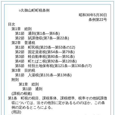
○久御山町町税条例
昭和30年5月30日
条例第22号
目次
第1章
総則
第1節
通則
(第1条―第6条)
第2節
賦課徴収
(第7条―第22条)
第2章
普通税
第1節
町民税
(第23条―第53条の12)
第2節
固定資産税
(第54条―第79条)
第3節
軽自動車税
(第80条―第91条)
第4節
町たばこ税
(第92条―第120条)
第5節
特別土地保有税
(第121条―第130条の7)
第3章
目的税
第1節
入湯税
(第131条―第138条)
附則
第1章
総則
第1節
通則
(課税の根拠)
第1条
町税の税目、課税客体、課税標準、税率その他賦課徴
収については、法その他別に定があるもののほか、この条
例の定めるところによる。
(用語)