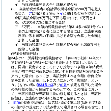
加算した金額
イ
当該納税義務者の合計課税所得金額
(2)
当該納税義務者の合計課税所得金額が200万円を超え
る場合
ア
に掲げる金額から
イ
に掲げる金額を控除した
金額
(当該金額が5万円を下回る場合には、5万円とす
る。)
の100分の3に相当する金額
ア
5万円に、当該納税義務者が法第314条の6第1号イの
表の上欄に掲げる者に該当する場合には、当該納税義
務者に係る同表の下欄に掲げる金額を合算した金額を
加算した金額
イ
当該納税義務者の合計課税所得金額から200万円を
控除した金額
(寄附金税額控除)
第34条の7
所得割の納税義務者が、前年中に法第314条の7
第1項第1号及び第2号に掲げる寄附金を支出した場合に
は、同項に規定するところにより控除すべき額
(当該納税義
務者が前年中に同条第2項に規定する特例控除対象寄附金を
支出した場合にあっては、当該控除すべき金額に特例控除
額を加算した金額。以下この項において「控除額」とい
う。)
をその者の
第34条の3
及び
前条
の規定を適用した場合
の所得割の額から控除するものとする。
この場合におい
て、当該控除額が当該所得割の額を超えるときは、当該控
除額は、当該所得割の額に相当する金額とする。
2
前項
の特例控除額は、法第314条の7第11項
(法附則第5条
の6第2項の規定により読み替えて適用される場合を含む。)