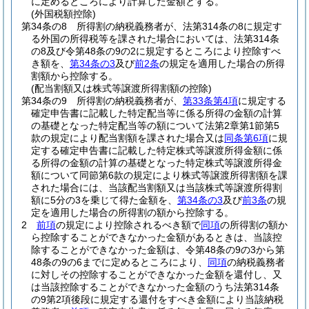
に定めるところにより計算した金額とする。
(外国税額控除)
第34条の8
所得割の納税義務者が、法第314条の8に規定す
る外国の所得税等を課された場合においては、法第314条
の8及び令第48条の9の2に規定するところにより控除すべ
き額を、
第34条の3
及び
前2条
の規定を適用した場合の所得
割額から控除する。
(配当割額又は株式等譲渡所得割額の控除)
第34条の9
所得割の納税義務者が、
第33条第4項
に規定する
確定申告書に記載した特定配当等に係る所得の金額の計算
の基礎となった特定配当等の額について法第2章第1節第5
款の規定により配当割額を課された場合又は
同条第6項
に規
定する確定申告書に記載した特定株式等譲渡所得金額に係
る所得の金額の計算の基礎となった特定株式等譲渡所得金
額について同節第6款の規定により株式等譲渡所得割額を課
された場合には、当該配当割額又は当該株式等譲渡所得割
額に5分の3を乗じて得た金額を、
第34条の3
及び
前3条
の規
定を適用した場合の所得割の額から控除する。
2
前項
の規定により控除されるべき額で
同項
の所得割の額か
ら控除することができなかった金額があるときは、当該控
除することができなかった金額は、令第48条の9の3から第
48条の9の6までに定めるところにより、
同項
の納税義務者
に対しその控除することができなかった金額を還付し、又
は当該控除することができなかった金額のうち法第314条
の9第2項後段に規定する還付をすべき金額により当該納税