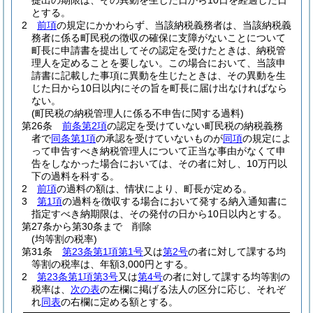
提出の期限は、その異動を生じた日から10日を経過した日
とする。
2
前項
の規定にかかわらず、当該納税義務者は、当該納税義
務者に係る町民税の徴収の確保に支障がないことについて
町長に申請書を提出してその認定を受けたときは、納税管
理人を定めることを要しない。
この場合において、当該申
請書に記載した事項に異動を生じたときは、その異動を生
じた日から10日以内にその旨を町長に届け出なければなら
ない。
(町民税の納税管理人に係る不申告に関する過料)
第26条
前条第2項
の認定を受けていない町民税の納税義務
者で
同条第1項
の承認を受けていないものが
同項
の規定によ
って申告すべき納税管理人について正当な事由がなくて申
告をしなかった場合においては、その者に対し、10万円以
下の過料を科する。
2
前項
の過料の額は、情状により、町長が定める。
3
第1項
の過料を徴収する場合において発する納入通知書に
指定すべき納期限は、その発付の日から10日以内とする。
第27条から第30条まで
削除
(均等割の税率)
第31条
第23条第1項第1号
又は
第2号
の者に対して課する均
等割の税率は、年額3,000円とする。
2
第23条第1項第3号
又は
第4号
の者に対して課する均等割の
税率は、
次の表
の左欄に掲げる法人の区分に応じ、それぞ
れ
同表
の右欄に定める額とする。