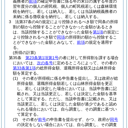
義務者の
前項
の確定申告書に係る年の末日の属する年度の
翌年度分の個人の府民税、個人の町民税若しくは森林環境
税を納付し、若しくは納入し、若しくは当該納税義務者の
未納に係る徴収金を納付し、若しくは納入する。
3
法第37条の4の規定により控除されるべき額で同条の所得
割の額から控除することができなかった金額があるとき
は、当該控除することができなかった金額を
第1項
の規定に
より控除されるべき額で
同項
の所得割の額から控除するこ
とができなかった金額とみなして、
前項
の規定を適用す
る。
(所得の計算)
第35条
第23条第1項第1号
の者に対して所得割を課する場合
においては、
次の各号
に定めるところによって、その者の
第33条第1項
の総所得金額、退職所得金額又は山林所得金
額を算定する。
(1)
その者が所得税に係る申告書を提出し、又は政府が総
所得金額、退職所得金額若しくは山林所得金額を更正
し、若しくは決定した場合においては、当該申告書に記
載され、又は当該更正し、若しくは決定した金額を基準
として算定する。
ただし、当該申告書に記載され、又は
当該更正し、若しくは決定した金額が過少であると認め
られる場合においては、自ら調査し、その調査に基づい
て算定する。
(2)
その者が
前号
の申告書を提出せず、かつ、政府が
同号
の決定をしない場合においては、自ら調査し、その調査