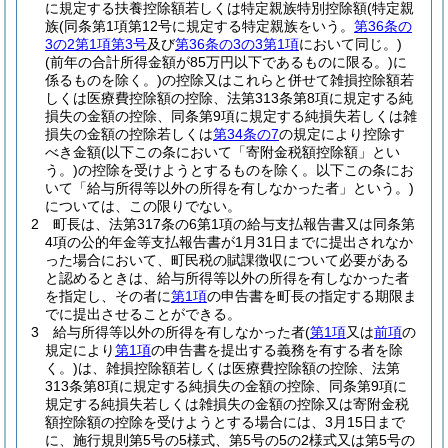
に規定する扶養控除額若しくは特定親族特別控除額
(特定親
族
(同条第1項第12号に規定する特定親族をいう。
第36条の
3の2第1項第3号
及び
第36条の3の3第1項
において同じ。)
(前年の合計所得金額が85万円以下であるものに限る。)
に
係るものを除く。)
の控除又はこれらと併せて雑損控除額若
しくは医療費控除額の控除、法第313条第8項に規定する純
損失の金額の控除、同条第9項に規定する純損失若しくは雑
損失の金額の控除若しくは
第34条の7
の規定により控除す
べき金額
(以下この条において「寄附金税額控除額」とい
う。)
の控除を受けようとするものを除く。以下この条にお
いて「給与所得等以外の所得を有しなかった者」という。)
については、この限りでない。
2
町長は、法第317条の6第1項の給与支払報告書又は同条第
4項の公的年金等支払報告書が1月31日までに提出されなか
った場合において、町民税の賦課徴収について必要がある
と認めるときは、給与所得等以外の所得を有しなかった者
を指定し、その者に
第1項
の申告書を町長の指定する期限ま
でに提出させることができる。
3
給与所得等以外の所得を有しなかった者
(
第1項
又は
前項
の
規定により
第1項
の申告書を提出する義務を有する者を除
く。)
は、雑損控除額若しくは医療費控除額の控除、法第
313条第8項に規定する純損失の金額の控除、同条第9項に
規定する純損失若しくは雑損失の金額の控除又は寄附金税
額控除額の控除を受けようとする場合には、3月15日まで
に、施行規則第5号の5様式、第5号の5の2様式又は第5号の