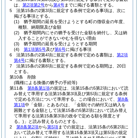
は、
第2項第2号
から
第4号
までに掲げる書類とする。
5
法第15条の2第3項に規定する条例で定める事項は、次に
掲げる事項とする。
(1)
猶予期間の延長を受けようとする町の徴収金の年度、
種類、納期限及び金額
(2)
猶予期間内にその猶予を受けた金額を納付し、又は納
入することができないやむを得ない理由
(3)
猶予期間の延長を受けようとする期間
(4)
第1項第5号
及び
第6号
に掲げる事項
6
法第15条の2第4項に規定する条例で定める書類は、
第2項
第4号
に掲げる書類とする。
7
法第15条の2第8項に規定する条例で定める期間は、20日
とする。
第10条
削除
(職権による換価の猶予の手続等)
第11条
第8条第1項
の規定は、法第15条の5第2項において読
み替えて準用する法第15条第3項及び第5項に規定する条例
で定める方法について準用する。
この場合において、
第8条
第1項
中「金額」とあるのは、「金額
(その納付又は納入を
困難とする金額として法第15条の5第2項において読み替え
て準用する法第15条第3項の政令で定める額を限度とす
る。)
」と読み替えるものとする。
2
第8条第2項
から
第5項
までの規定は、法第15条の5第2項に
おいて読み替えて準用する法第15条第3項又は第5項の規定