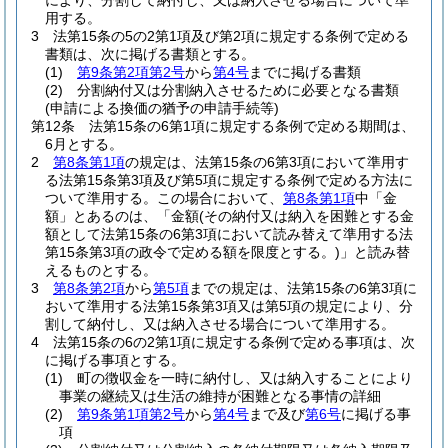
により、分割して納付し、又は納入させる場合について準
用する。
3
法第15条の5の2第1項及び第2項に規定する条例で定める
書類は、次に掲げる書類とする。
(1)
第9条第2項第2号
から
第4号
までに掲げる書類
(2)
分割納付又は分割納入させるために必要となる書類
(申請による換価の猶予の申請手続等)
第12条
法第15条の6第1項に規定する条例で定める期間は、
6月とする。
2
第8条第1項
の規定は、法第15条の6第3項において準用す
る法第15条第3項及び第5項に規定する条例で定める方法に
ついて準用する。
この場合において、
第8条第1項
中「金
額」とあるのは、「金額
(その納付又は納入を困難とする金
額として法第15条の6第3項において読み替えて準用する法
第15条第3項の政令で定める額を限度とする。)
」と読み替
えるものとする。
3
第8条第2項
から
第5項
までの規定は、法第15条の6第3項に
おいて準用する法第15条第3項又は第5項の規定により、分
割して納付し、又は納入させる場合について準用する。
4
法第15条の6の2第1項に規定する条例で定める事項は、次
に掲げる事項とする。
(1)
町の徴収金を一時に納付し、又は納入することにより
事業の継続又は生活の維持が困難となる事情の詳細
(2)
第9条第1項第2号
から
第4号
まで及び
第6号
に掲げる事
項