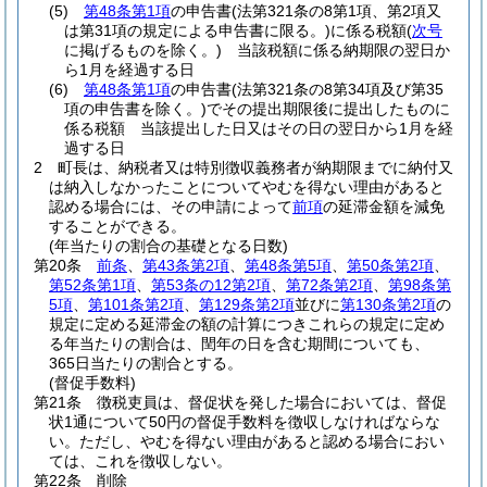
(5)
第48条第1項
の申告書
(法第321条の8第1項、第2項又
は第31項の規定による申告書に限る。)
に係る税額
(
次号
に掲げるものを除く。)
当該税額に係る納期限の翌日か
ら1月を経過する日
(6)
第48条第1項
の申告書
(法第321条の8第34項及び第35
項の申告書を除く。)
でその提出期限後に提出したものに
係る税額 当該提出した日又はその日の翌日から1月を経
過する日
2
町長は、納税者又は特別徴収義務者が納期限までに納付又
は納入しなかったことについてやむを得ない理由があると
認める場合には、その申請によって
前項
の延滞金額を減免
することができる。
(年当たりの割合の基礎となる日数)
第20条
前条
、
第43条第2項
、
第48条第5項
、
第50条第2項
、
第52条第1項
、
第53条の12第2項
、
第72条第2項
、
第98条第
5項
、
第101条第2項
、
第129条第2項
並びに
第130条第2項
の
規定に定める延滞金の額の計算につきこれらの規定に定め
る年当たりの割合は、閏年の日を含む期間についても、
365日当たりの割合とする。
(督促手数料)
第21条
徴税吏員は、督促状を発した場合においては、督促
状1通について50円の督促手数料を徴収しなければならな
い。
ただし、やむを得ない理由があると認める場合におい
ては、これを徴収しない。
第22条
削除