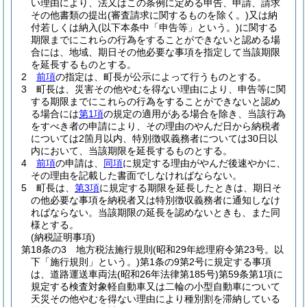
い理由により、法又はこの条例に定める申告、申請、請求
その他書類の提出
(審査請求に関するものを除く。)
又は納
付若しくは納入
(以下本条中「申告等」という。)
に関する
期限までにこれらの行為をすることができないと認める場
合には、地域、期日その他必要な事項を指定して当該期限
を延長するものとする。
2
前項
の指定は、町長が公示によって行うものとする。
3
町長は、災害その他やむを得ない理由により、申告等に関
する期限までにこれらの行為をすることができないと認め
る場合には
第1項
の規定の適用がある場合を除き、当該行為
をすべき者の申請により、その理由のやんだ日から納税者
については2箇月以内、特別徴収義務者については30日以
内において、当該期限を延長するものとする。
4
前項
の申請は、
同項
に規定する理由がやんだ後速やかに、
その理由を記載した書面でしなければならない。
5
町長は、
第3項
に規定する期限を延長したときは、期日そ
の他必要な事項を納税者又は特別徴収義務者に通知しなけ
ればならない。
当該期限の延長を認めないときも、また同
様とする。
(納税証明事項)
第18条の3
地方税法施行規則
(昭和29年総理府令第23号。以
下「施行規則」という。)
第1条の9第2号に規定する事項
は、道路運送車両法
(昭和26年法律第185号)
第59条第1項に
規定する検査対象軽自動車又は二輪の小型自動車について
天災その他やむを得ない理由により種別割を滞納している