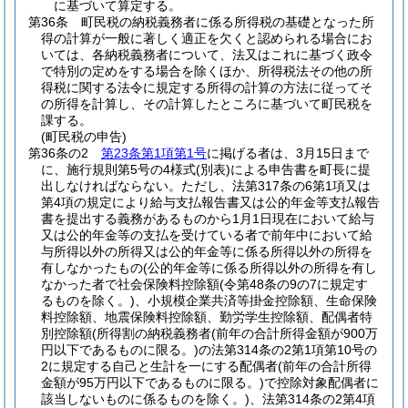
に基づいて算定する。
第36条
町民税の納税義務者に係る所得税の基礎となった所
得の計算が一般に著しく適正を欠くと認められる場合にお
いては、各納税義務者について、法又はこれに基づく政令
で特別の定めをする場合を除くほか、所得税法その他の所
得税に関する法令に規定する所得の計算の方法に従ってそ
の所得を計算し、その計算したところに基づいて町民税を
課する。
(町民税の申告)
第36条の2
第23条第1項第1号
に掲げる者は、3月15日まで
に、施行規則第5号の4様式
(別表)
による申告書を町長に提
出しなければならない。
ただし、法第317条の6第1項又は
第4項の規定により給与支払報告書又は公的年金等支払報告
書を提出する義務があるものから1月1日現在において給与
又は公的年金等の支払を受けている者で前年中において給
与所得以外の所得又は公的年金等に係る所得以外の所得を
有しなかったもの
(公的年金等に係る所得以外の所得を有し
なかった者で社会保険料控除額
(令第48条の9の7に規定す
るものを除く。)
、小規模企業共済等掛金控除額、生命保険
料控除額、地震保険料控除額、勤労学生控除額、配偶者特
別控除額
(所得割の納税義務者
(前年の合計所得金額が900万
円以下であるものに限る。)
の法第314条の2第1項第10号の
2に規定する自己と生計を一にする配偶者
(前年の合計所得
金額が95万円以下であるものに限る。)
で控除対象配偶者に
該当しないものに係るものを除く。)
、法第314条の2第4項