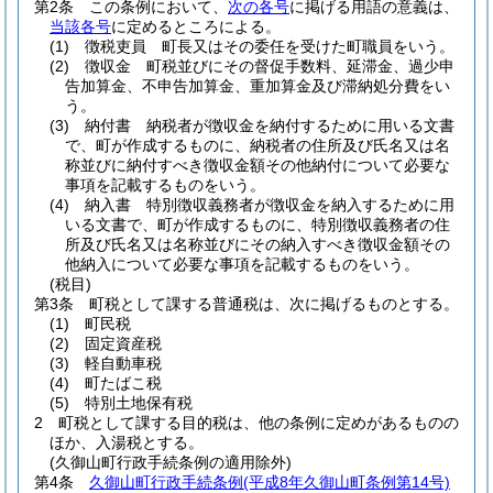
第2条
この条例において、
次の各号
に掲げる用語の意義は、
当該各号
に定めるところによる。
(1)
徴税吏員 町長又はその委任を受けた町職員をいう。
(2)
徴収金 町税並びにその督促手数料、延滞金、過少申
告加算金、不申告加算金、重加算金及び滞納処分費をい
う。
(3)
納付書 納税者が徴収金を納付するために用いる文書
で、町が作成するものに、納税者の住所及び氏名又は名
称並びに納付すべき徴収金額その他納付について必要な
事項を記載するものをいう。
(4)
納入書 特別徴収義務者が徴収金を納入するために用
いる文書で、町が作成するものに、特別徴収義務者の住
所及び氏名又は名称並びにその納入すべき徴収金額その
他納入について必要な事項を記載するものをいう。
(税目)
第3条
町税として課する普通税は、次に掲げるものとする。
(1)
町民税
(2)
固定資産税
(3)
軽自動車税
(4)
町たばこ税
(5)
特別土地保有税
2
町税として課する目的税は、他の条例に定めがあるものの
ほか、入湯税とする。
(久御山町行政手続条例の適用除外)
第4条
久御山町行政手続条例
(平成8年久御山町条例第14号)