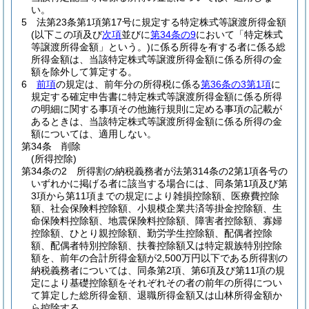
い。
5
法第23条第1項第17号に規定する特定株式等譲渡所得金額
(以下この項及び
次項
並びに
第34条の9
において「特定株式
等譲渡所得金額」という。)
に係る所得を有する者に係る総
所得金額は、当該特定株式等譲渡所得金額に係る所得の金
額を除外して算定する。
6
前項
の規定は、前年分の所得税に係る
第36条の3第1項
に
規定する確定申告書に特定株式等譲渡所得金額に係る所得
の明細に関する事項その他施行規則に定める事項の記載が
あるときは、当該特定株式等譲渡所得金額に係る所得の金
額については、適用しない。
第34条
削除
(所得控除)
第34条の2
所得割の納税義務者が法第314条の2第1項各号の
いずれかに掲げる者に該当する場合には、同条第1項及び第
3項から第11項までの規定により雑損控除額、医療費控除
額、社会保険料控除額、小規模企業共済等掛金控除額、生
命保険料控除額、地震保険料控除額、障害者控除額、寡婦
控除額、ひとり親控除額、勤労学生控除額、配偶者控除
額、配偶者特別控除額、扶養控除額又は特定親族特別控除
額を、前年の合計所得金額が2,500万円以下である所得割の
納税義務者については、同条第2項、第6項及び第11項の規
定により基礎控除額をそれぞれその者の前年の所得につい
て算定した総所得金額、退職所得金額又は山林所得金額か
ら控除する。