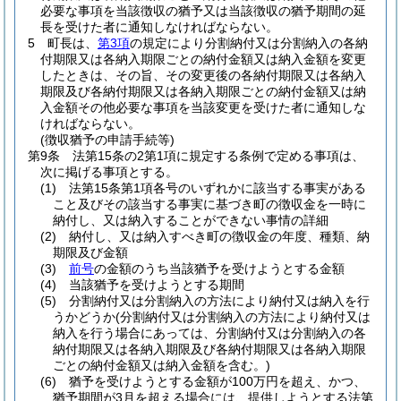
必要な事項を当該徴収の猶予又は当該徴収の猶予期間の延
長を受けた者に通知しなければならない。
5
町長は、
第3項
の規定により分割納付又は分割納入の各納
付期限又は各納入期限ごとの納付金額又は納入金額を変更
したときは、その旨、その変更後の各納付期限又は各納入
期限及び各納付期限又は各納入期限ごとの納付金額又は納
入金額その他必要な事項を当該変更を受けた者に通知しな
ければならない。
(徴収猶予の申請手続等)
第9条
法第15条の2第1項に規定する条例で定める事項は、
次に掲げる事項とする。
(1)
法第15条第1項各号のいずれかに該当する事実がある
こと及びその該当する事実に基づき町の徴収金を一時に
納付し、又は納入することができない事情の詳細
(2)
納付し、又は納入すべき町の徴収金の年度、種類、納
期限及び金額
(3)
前号
の金額のうち当該猶予を受けようとする金額
(4)
当該猶予を受けようとする期間
(5)
分割納付又は分割納入の方法により納付又は納入を行
うかどうか
(分割納付又は分割納入の方法により納付又は
納入を行う場合にあっては、分割納付又は分割納入の各
納付期限又は各納入期限及び各納付期限又は各納入期限
ごとの納付金額又は納入金額を含む。)
(6)
猶予を受けようとする金額が100万円を超え、かつ、
猶予期間が3月を超える場合には、提供しようとする法第