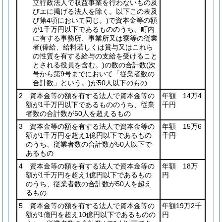
立行政法人で収益事業を行わないもの及
びエに掲げる法人を除く。以下この表及
び第4項において同じ。)
で資本金等の額
が1千万円以下であるもののうち、町内
に有する事務所、事業所又は寮等の従業
者
(俸給、給料若しくは賞与又はこれら
の性質を有する給与の支給を受けること
とされる役員を含む。)
の数の合計数
(次
号から第9号までにおいて「従業者数の
合計数」という。)
が50人以下のもの
2 資本金等の額を有する法人で資本金等の
年額 14万4
額が1千万円以下であるもののうち、従業
千円
者数の合計数が50人を超えるもの
3 資本金等の額を有する法人で資本金等の
年額 15万6
額が1千万円を超え1億円以下であるもの
千円
のうち、従業者数の合計数が50人以下で
あるもの
4 資本金等の額を有する法人で資本金等の
年額 18万
額が1千万円を超え1億円以下であるもの
円
のうち、従業者数の合計数が50人を超え
るもの
5 資本金等の額を有する法人で資本金等の
年額19万2千
額が1億円を超え10億円以下であるものの
円