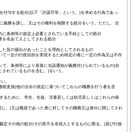
を付与する処分
(以下「許認可等」という。)
を求める行為であっ
に義務を課し、又はその権利を制限する処分をいう。
ただし、次
めに条例等の規定上必要とされている手続としての処分
者を名あて人としてされる処分
した旨の届出があったことを理由としてされるもの
いて一定の行政目的を実現するため特定の者に一定の作為又は不作
って、条例等により直接に当該通知が義務付けられているもの
(自
とされているものを含む。)
をいう。
ない。
徴税吏員
(他の法令の規定に基づいてこれらの職務を行う者を含
するために、学生、生徒、児童若しくは幼児若しくはこれらの保
じ。)
又は職員であった者に対してその職務又は身分に関してされ
裁定その他の処分
(その双方を名宛人とするものに限る。)
及び行政