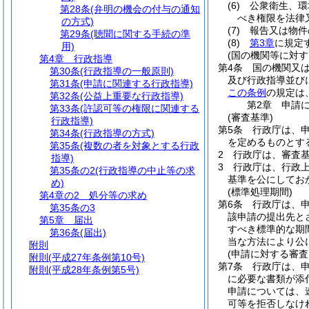
(6)
公衆衛生、環
第28条
(弁明の機会の付与の通知
べき権限を法律
の方式)
(7)
報告又は物件
第29条
(聴聞に関する手続の準
(8)
第3章
に規定
用)
(国の機関等に対す
第4章
行政指導
第4条
国の機関又
第30条
(行政指導の一般原則)
及び行政指導並び
第31条
(申請に関連する行政指導)
この条例
の規定は
第32条
(公益上重要な行政指導)
第2章
申請
第33条
(許認可等の権限に関連する
(審査基準)
行政指導)
第5条
行政庁は、
第34条
(行政指導の方式)
を定めるものとす
第35条
(複数の者を対象とする行政
2
行政庁は、審査
指導)
3
行政庁は、行政
第35条の2
(行政指導の中止等の求
基準を公にしてお
め)
(標準処理期間)
第4章の2
処分等の求め
第6条
行政庁は、
第35条の3
該申請の提出先と
第5章
届出
すべき標準的な期間
第36条
(届出)
当な方法により公
附則
(申請に対する審査
附則
(平成27年条例第10号)
第7条
行政庁は、
附則
(平成28年条例第5号)
に必要な書類が添
申請については、
可等を拒否しなけ