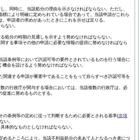
対し、同時に、当該処分の理由を示さなければならない。
ただし、
指標により明確に定められている場合であって、当該申請がこれら
は、申請者の求めがあったときにこれを示せば足りる。
ならない。
する処分の時期の見通しを示すよう努めなければならない。
に関する事項その他の申請に必要な情報の提供に努めなければなら
当該条例等において許認可等の要件とされているものを行う場合に
く機会を設けるよう努めなければならない。
た関連する申請が審査中であることをもって自らすべき許認可等を
複数の行政庁が関与する場合においては、当該複数の行政庁は、必
の促進に努めるものとする。
その条例等の定めに従って判断するために必要とされる基準
(
次項
ない。
り具体的なものとしなければならない。
定めるところにより、当該不利益処分の名あて人となるべき者につ