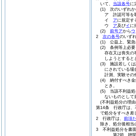
いて、
当該各号
に
(1)
次のいずれか
ア
許認可等を
イ
ア
に規定す
ウ
ア
及び
イ
に
(2)
前号ア
から
ウ
2
次の各号
のいず
(1)
公益上、緊急
(2)
条例等上必要
存在又は喪失の
しようとすると
(3)
施設若しくは
にされている場
計測、実験その
(4)
納付すべき金
とき。
(5)
当該不利益処
ないものとして
(不利益処分の理由
第14条
行政庁は、
で処分をすべき差
2
行政庁は、
前項
除き、処分後相当
3
不利益処分を書
第2節
聴