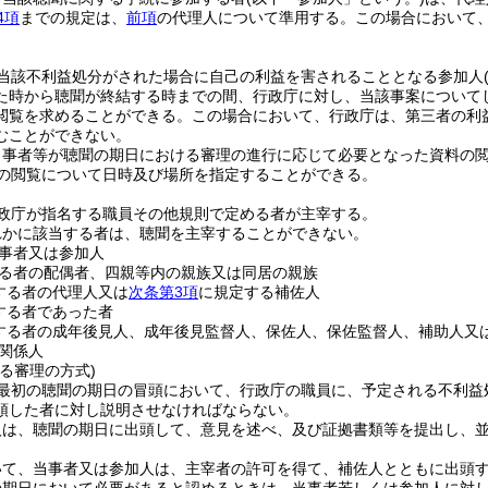
4項
までの規定は、
前項
の代理人について準用する。
この場合において
。
当該不利益処分がされた場合に自己の利益を害されることとなる参加人
た時から聴聞が終結する時までの間、行政庁に対し、当該事案について
閲覧を求めることができる。
この場合において、行政庁は、第三者の利
むことができない。
当事者等が聴聞の期日における審理の進行に応じて必要となった資料の
の閲覧について日時及び場所を指定することができる。
政庁が指名する職員その他規則で定める者が主宰する。
れかに該当する者は、聴聞を主宰することができない。
事者又は参加人
る者の配偶者、四親等内の親族又は同居の親族
する者の代理人又は
次条第3項
に規定する補佐人
する者であった者
する者の成年後見人、成年後見監督人、保佐人、保佐監督人、補助人又
関係人
る審理の方式)
最初の聴聞の期日の冒頭において、行政庁の職員に、予定される不利益
頭した者に対し説明させなければならない。
人は、聴聞の期日に出頭して、意見を述べ、及び証拠書類等を提出し、
いて、当事者又は参加人は、主宰者の許可を得て、補佐人とともに出頭