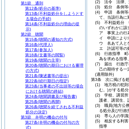
(2)
法令 法律、
第1節
通則
(3)
処分 条例等
第12条
(処分の基準)
(4)
申請 条例等
第13条
(不利益処分をしようとす
て、当該行為に
る場合の手続)
(5)
不利益処分 
第14条
(不利益処分の理由の提
のいずれかに該
示)
ア
事実上の行
第2節
聴聞
イ
申請により
第15条
(聴聞の通知の方式)
ウ
名あて人と
第16条
(代理人)
エ
許認可等の
第17条
(参加人)
(6)
行政指導 町
第18条
(文書等の閲覧)
為を求める指導
第19条
(聴聞の主宰)
(7)
届出 行政庁
第20条
(聴聞の期日における審理
己の期待する一
の方式)
(適用除外)
第21条
(陳述書等の提出)
第3条
次に掲げる
第22条
(続行期日の指定)
(1)
地方税の犯則
第23条
(当事者の不出頭等の場合
む。)
がする処分
における聴聞の終結)
(2)
学校、講習所
第24条
(聴聞調書及び報告書)
護者、講習生、
第25条
(聴聞の再開)
(3)
職員
(地方公
第26条
(聴聞を経てされる不利益
る処分及び行政
処分の決定)
(4)
専ら人の学識
第3節
弁明の機会の付与
(5)
相反する利害
第27条
(弁明の機会の付与の方
指導
式)