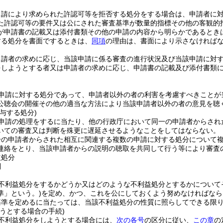
申請により求められた許認可等を拒否する処分をする場合は、申請者に
た許認可等の要件又は公にされた審査基準が数量的指標その他の客観的
が申請書の記載又は添付書類その他の申請の内容から明らかであるとき
する処分を書面でするときは、
同項
の理由は、書面により示さなければ
申請者の求めに応じ、当該申請に係る審査の進行状況及び当該申請に対
をしようとする者又は申請者の求めに応じ、申請書の記載及び添付書類
申請に対する処分であって、申請者以外の者の利害を考慮すべきことが
公聴会の開催その他の適当な方法により当該申請者以外の者の意見を聴
与する処分)
申請の処理をするに当たり、他の行政庁において同一の申請者からされ
いての審査又は判断を殊更に遅延させるようなことをしてはならない。
一の申請者からされた相互に関連する複数の申請に対する処分について
連絡をとり、当該申請者からの説明の聴取を共同して行う等により審査
益処分
則
不利益処分をするかどうか又はどのような不利益処分とするかについて
準」という。)
を定め、かつ、これを公にしておくよう努めなければなら
基準を定めるに当たっては、当該不利益処分の性質に照らしてできる限
うとする場合の手続)
不利益処分をしようとする場合には、
次の各号
の区分に従い、
この章
の