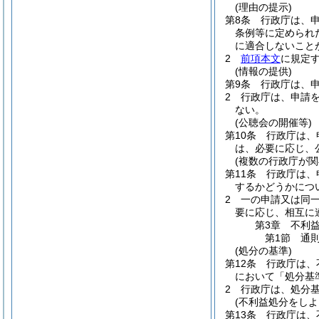
(理由の提示)
第8条
行政庁は、
条例等に定められ
に適合しないこと
2
前項本文
に規定
(情報の提供)
第9条
行政庁は、
2
行政庁は、申請
ない。
(公聴会の開催等)
第10条
行政庁は、
は、必要に応じ、
(複数の行政庁が関
第11条
行政庁は、
するかどうかにつ
2
一の申請又は同
要に応じ、相互に
第3章
不利
第1節
通
(処分の基準)
第12条
行政庁は、
において「処分基
2
行政庁は、処分
(不利益処分をしよ
第13条
行政庁は、