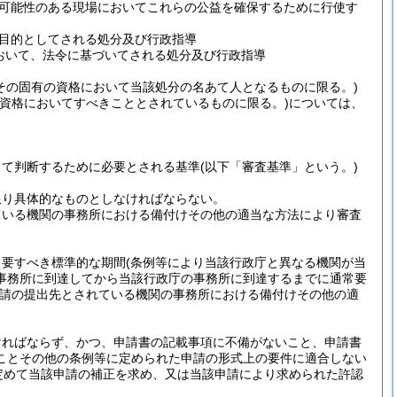
可能性のある現場においてこれらの公益を確保するために行使す
目的としてされる処分及び行政指導
おいて、法令に基づいてされる処分及び行政指導
その固有の資格において当該処分の名あて人となるものに限る。)
の資格においてすべきこととされているものに限る。)
については、
って判断するために必要とされる基準
(以下「審査基準」という。)
限り具体的なものとしなければならない。
ている機関の事務所における備付けその他の適当な方法により審査
常要すべき標準的な期間
(条例等により当該行政庁と異なる機関が当
事務所に到達してから当該行政庁の事務所に到達するまでに通常要
請の提出先とされている機関の事務所における備付けその他の適
ければならず、かつ、申請書の記載事項に不備がないこと、申請書
ことその他の条例等に定められた申請の形式上の要件に適合しない
定めて当該申請の補正を求め、又は当該申請により求められた許認