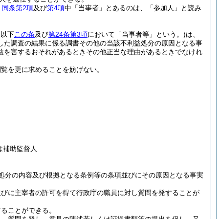
、
同条第2項
及び
第4項
中「当事者」とあるのは、「参加人」と読み
(以下
この条
及び
第24条第3項
において「当事者等」という。)
は、
した調査の結果に係る調書その他の当該不利益処分の原因となる事
益を害するおそれがあるときその他正当な理由があるときでなけれ
閲覧を更に求めることを妨げない。
は補助監督人
処分の内容及び根拠となる条例等の条項並びにその原因となる事実
並びに主宰者の許可を得て行政庁の職員に対し質問を発することが
することができる。