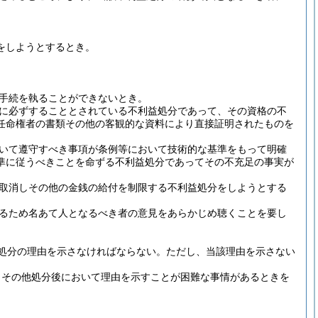
をしようとするとき。
手続を執ることができないとき。
に必ずすることとされている不利益処分であって、その資格の不
任命権者の書類その他の客観的な資料により直接証明されたものを
いて遵守すべき事項が条例等において技術的な基準をもって明確
準に従うべきことを命ずる不利益処分であってその不充足の事実が
取消しその他の金銭の給付を制限する不利益処分をしようとする
るため名あて人となるべき者の意見をあらかじめ聴くことを要し
処分の理由を示さなければならない。
ただし、当該理由を示さない
きその他処分後において理由を示すことが困難な事情があるときを