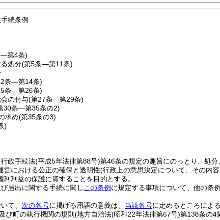
政手続条例
条―第4条)
する処分
(第5条―第11条)
分
12条―第14条)
15条―第26条)
機会の付与
(第27条―第29条)
第30条―第35条の2)
の求め
(第35条の3)
条)
、行政手続法
(平成5年法律第88号)
第46条の規定の趣旨にのっとり、処
運営における公正の確保と透明性
(行政上の意思決定について、その内
権利利益の保護に資することを目的とする。
及び届出に関する手続に関し
この条例
に規定する事項について、他の条
おいて、
次の各号
に掲げる用語の意義は、
当該各号
に定めるところによ
及び町の執行機関の規則
(地方自治法
(昭和22年法律第67号)
第138条の