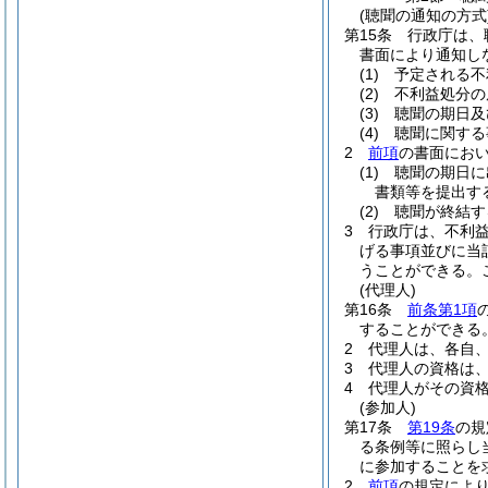
(聴聞の通知の方式
第15条
行政庁は、
書面により通知し
(1)
予定される不
(2)
不利益処分の
(3)
聴聞の期日及
(4)
聴聞に関する
2
前項
の書面にお
(1)
聴聞の期日に
書類等を提出す
(2)
聴聞が終結す
3
行政庁は、不利
げる事項並びに当
うことができる。
(代理人)
第16条
前条第1項
することができる
2
代理人は、各自
3
代理人の資格は
4
代理人がその資
(参加人)
第17条
第19条
の規
る条例等に照らし
に参加することを
2
前項
の規定によ