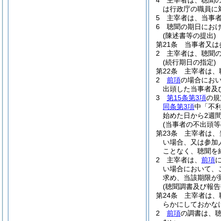
4
主宰者は、聴聞
は行政庁の職員に
5
主宰者は、当事
6
聴聞の期日にお
(陳述書等の提出)
第21条
当事者又は
2
主宰者は、聴聞
(続行期日の指定)
第22条
主宰者は、
2
前項
の場合にお
出頭した当事者及
3
第15条第3項
の規
同条第3項
中「不
始めた日から2週
(当事者の不出頭
第23条
主宰者は、
い場合、又は参加
ことなく、聴聞を
2
主宰者は、
前項
い場合において、
求め、当該期限が
(聴聞調書及び報告
第24条
主宰者は、
らかにしておかな
2
前項
の調書は、