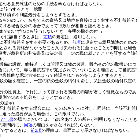
定める意見陳述のための手続を執らなければならない。
に該当するとき 聴聞
取り消す不利益処分をしようとするとき。
るもののほか、名あて人の資格又は地位を直接にはく奪する不利益処分
掲げる場合以外の場合であって行政庁が相当と認めるとき。
までのいずれにも該当しないとき 弁明の機会の付与
れかに該当するときは、
前項
の規定は、適用しない。
に不利益処分をする必要があるため、
前項
に規定する意見陳述のための
とされる資格がなかったこと又は失われるに至ったことが判明した場合
事実が裁判所の判決書又は決定書、一定の職に就いたことを証する当該
き。
設備の設置、維持若しくは管理又は物の製造、販売その他の取扱いにつ
合において、専ら当該基準が充足されていないことを理由として当該基
他客観的な認定方法によって確認されたものをしようとするとき。
銭の額を確定し、一定の額の金銭の納付を命じ、又は金銭の給付決定の
分の性質上、それによって課される義務の内容が著しく軽微なものであ
規則で定める処分をしようとするとき。
の提示)
不利益処分をする場合には、その名あて人に対し、同時に、当該不利益
し迫った必要がある場合は、この限りでない。
ただし書
の場合においては、当該名あて人の所在が判明しなくなったと
の期間内に、
同項
の理由を示さなければならない。
面でするときは、
前2項
の理由は、書面により示さなければならない。
聞