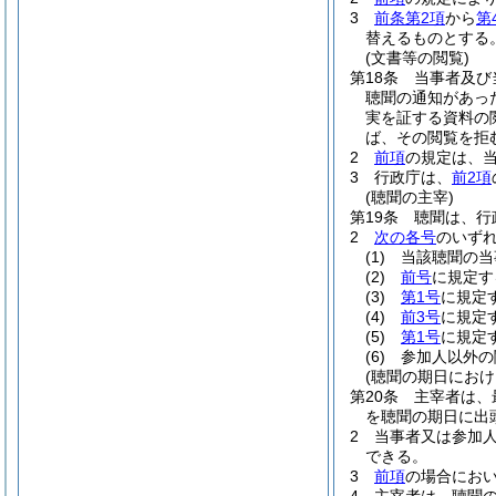
3
前条第2項
から
第
替えるものとする
(文書等の閲覧)
第18条
当事者及び
聴聞の通知があっ
実を証する資料の
ば、その閲覧を拒
2
前項
の規定は、
3
行政庁は、
前2項
(聴聞の主宰)
第19条
聴聞は、行
2
次の各号
のいず
(1)
当該聴聞の当
(2)
前号
に規定す
(3)
第1号
に規定
(4)
前3号
に規定
(5)
第1号
に規定
(6)
参加人以外の
(聴聞の期日におけ
第20条
主宰者は、
を聴聞の期日に出
2
当事者又は参加
できる。
3
前項
の場合にお