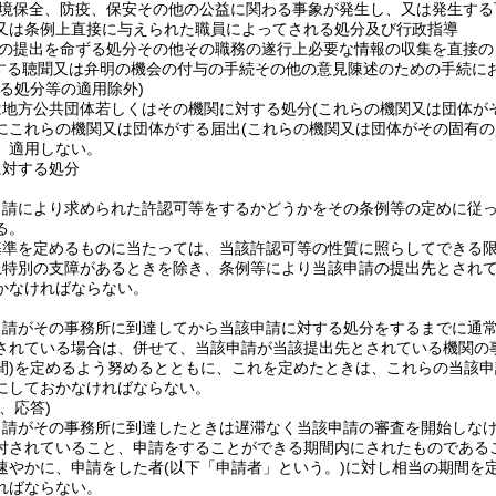
境保全、防疫、保安その他の公益に関わる事象が発生し、又は発生する
又は条例上直接に与えられた職員によってされる処分及び行政指導
の提出を命ずる処分その他その職務の遂行上必要な情報の収集を直接の
する聴聞又は弁明の機会の付与の手続その他の意見陳述のための手続に
る処分等の適用除外)
は地方公共団体若しくはその機関に対する処分
(これらの機関又は団体が
にこれらの機関又は団体がする届出
(これらの機関又は団体がその固有
、適用しない。
に対する処分
申請により求められた許認可等をするかどうかをその条例等の定めに従
る。
基準を定めるものに当たっては、当該許認可等の性質に照らしてできる
上特別の支障があるときを除き、条例等により当該申請の提出先とされ
かなければならない。
申請がその事務所に到達してから当該申請に対する処分をするまでに通
されている場合は、併せて、当該申請が当該提出先とされている機関の
)
を定めるよう努めるとともに、これを定めたときは、これらの当該申
にしておかなければならない。
、応答)
申請がその事務所に到達したときは遅滞なく当該申請の審査を開始しな
付されていること、申請をすることができる期間内にされたものである
速やかに、申請をした者
(以下「申請者」という。)
に対し相当の期間を
ればならない。