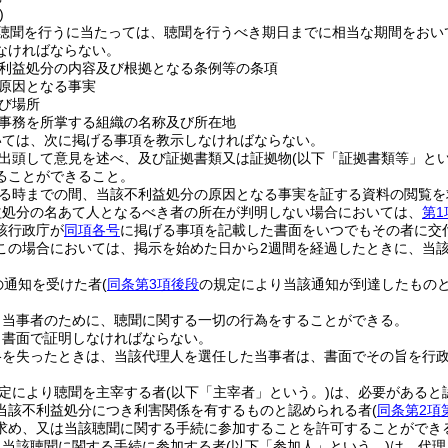
)
聴聞を行うに当たっては、聴聞を行うべき期日までに相当な期間をおい
なければならない。
利益処分の内容及び根拠となる条例等の条項
原因となる事実
び場所
事務を所掌する組織の名称及び所在地
いては、次に掲げる事項を教示しなければならない。
出頭して意見を述べ、及び証拠書類又は証拠物
(以下「証拠書類等」とい
ることができること。
る時までの間、当該不利益処分の原因となる事実を証する資料の閲覧を
益処分の名あて人となるべき者の所在が判明しない場合においては、
第1
該行政庁が
同項各号
に掲げる事項を記載した書面をいつでもその者に交
この場合においては、掲示を始めた日から2週間を経過したときに、当
の通知を受けた者
(
同条第3項後段
の規定により当該通知が到達したものと
。
、当事者のために、聴聞に関する一切の行為をすることができる。
、書面で証明しなければならない。
格を失ったときは、当該代理人を選任した当事者は、書面でその旨を行
定により聴聞を主宰する者
(以下「主宰者」という。)
は、必要があると
当該不利益処分につき利害関係を有するものと認められる者
(
同条第2項
求め、又は当該聴聞に関する手続に参加することを許可することができ
り当該聴聞に関する手続に参加する者
(以下「参加人」という。)
は、代理