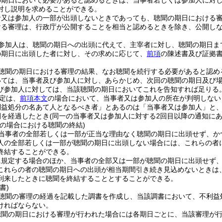
の期日において必要があると認めるときは、当事者若しくは参加人に対
対し説明を求めることができる。
者又は参加人の一部が出頭しないときであっても、聴聞の期日における
ける審理は、行政庁が公開することを相当と認めるときを除き、公開し
参加人は、聴聞の期日への出頭に代えて、主宰者に対し、聴聞の期日ま
の期日に出頭した者に対し、その求めに応じて、
前項
の陳述書及び証拠
聴聞の期日における審理の結果、なお聴聞を続行する必要があると認め
いては、当事者及び参加人に対し、あらかじめ、次回の聴聞の期日及び
び参加人に対しては、当該聴聞の期日においてこれを告知すれば足りる
定は、
前項本文
の場合において、当事者又は参加人の所在が判明しない
利益処分の名あて人となるべき者」とあるのは「当事者又は参加人」と、
間を経過したとき
(同一の当事者又は参加人に対する2回目以降の通知に
等の場合における聴聞の終結)
当事者の全部若しくは一部が正当な理由なく聴聞の期日に出頭せず、か
人の全部若しくは一部が聴聞の期日に出頭しない場合には、これらの者
終結することができる。
に規定する場合のほか、当事者の全部又は一部が聴聞の期日に出頭せず
これらの者の聴聞の期日への出頭が相当期間引き続き見込めないときは
到来したときに聴聞を終結することとすることができる。
書)
聴聞の審理の経過を記載した調書を作成し、当該調書において、不利益
ければならない。
聴聞の期日における審理が行われた場合には各期日ごとに、当該審理が