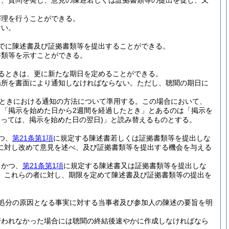
し、質問を発し、意見の陳述若しくは証拠書類等の提出を促し、又
審理を行うことができる。
ない。
でに陳述書及び証拠書類等を提出することができる。
書類等を示すことができる。
るときは、更に新たな期日を定めることができる。
場所を書面により通知しなければならない。
ただし、聴聞の期日に
。
ときにおける通知の方法について準用する。
この場合において、
「掲示を始めた日から2週間を経過したとき」とあるのは「掲示を
あっては、掲示を始めた日の翌日)
」と読み替えるものとする。
つ、
第21条第1項
に規定する陳述書若しくは証拠書類等を提出しな
に対し改めて意見を述べ、及び証拠書類等を提出する機会を与える
、かつ、
第21条第1項
に規定する陳述書又は証拠書類等を提出しな
、これらの者に対し、期限を定めて陳述書及び証拠書類等の提出を
処分の原因となる事実に対する当事者及び参加人の陳述の要旨を明
行われなかった場合には聴聞の終結後速やかに作成しなければなら