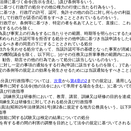
法律に基づく命令
(告示を含む。)
及び条例等をいう。
に基づく行政庁の処分その他公権力の行使に当たる行為をいう。
に基づき、行政庁の許可、認可、免許その他の自己に対し何らかの利益
対して行政庁が諾否の応答をすべきこととされているものをいう。
行政庁が、条例等に基づき、特定の者を名あて人として、直接に、これ
当するものを除く。
為及び事実上の行為をするに当たりその範囲、時期等を明らかにするた
求められた許認可等を拒否する処分その他申請に基づき当該申請をした
なるべき者の同意の下にすることとされている処分
効力を失わせる処分であって、当該許認可等の基礎となった事実が消滅
の機関
(議会を除く。以下同じ。)
がその任務又は所掌事務の範囲内にお
、勧告、助言その他の行為であって処分に該当しないものをいう。
に対し一定の事項の通知をする行為
(申請に該当するものを除く。)
であ
定の条例等の規定上の効果を発生させるためには当該通知をすべきこと
処分及び行政指導については、
次章
から
第4章の2
までの規定は、適用し
事件に関する法令
(他の法令において準用する場合を含む。)
に基づいて
及び行政指導
、訓練所又は研修所において、教育、講習、訓練又は研修の目的を達成
訓練生又は研修生に対してされる処分及び行政指導
務員法
(昭和25年法律第261号)
第2条に規定する地方公務員をいう。以下同
指導
技能に関する試験又は検定の結果についての処分
を有する者の間の利害の調整を目的として法令の規定に基づいてされる