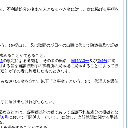
て、不利益処分の名あて人となるべき者に対し、次に掲げる事項を
う。)
を提出し、又は聴聞の期日への出頭に代えて陳述書及び証拠
求めることができること。
項
の規定による通知を、その者の氏名、
同項第3号
及び
第4号
に掲
付する旨を当該行政庁の事務所の掲示場に掲示することによって行
該通知がその者に到達したものとみなす。
みなされる者を含む。以下「当事者」という。)
は、代理人を選任
政庁に届け出なければならない。
認めるときは、当事者以外の者であって当該不利益処分の根拠とな
第6号
において「関係人」という。)
に対し、当該聴聞に関する手続
る。
人を選任することができる。