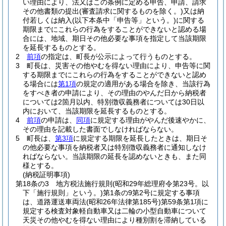
い理由により、法又はこの条例に定める申告、申請、請求
その他書類の提出
(審査請求に関するものを除く。)
又は納
付若しくは納入
(以下本条中「申告等」という。)
に関する
期限までにこれらの行為をすることができないと認める場
合には、地域、期日その他必要な事項を指定して当該期限
を延長するものとする。
2
前項
の指定は、町長が公示によって行うものとする。
3
町長は、災害その他やむを得ない理由により、申告等に関
する期限までにこれらの行為をすることができないと認め
る場合には
第1項
の規定の適用がある場合を除き、当該行為
をすべき者の申請により、その理由のやんだ日から納税者
については2箇月以内、特別徴収義務者については30日以
内において、当該期限を延長するものとする。
4
前項
の申請は、
同項
に規定する理由がやんだ後速やかに、
その理由を記載した書面でしなければならない。
5
町長は、
第3項
に規定する期限を延長したときは、期日そ
の他必要な事項を納税者又は特別徴収義務者に通知しなけ
ればならない。
当該期限の延長を認めないときも、また同
様とする。
(納税証明事項)
第18条の3
地方税法施行規則
(昭和29年総理府令第23号。以
下「施行規則」という。)
第1条の9第2号に規定する事項
は、道路運送車両法
(昭和26年法律第185号)
第59条第1項に
規定する検査対象軽自動車又は二輪の小型自動車について
天災その他やむを得ない理由により種別割を滞納している