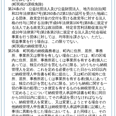
(町民税の課税免除)
第24条の2
公益社団法人及び公益財団法人、地方自治法
(昭
和22年法律第67号)
第260条の2第1項の認可を受けた地縁に
よる団体、政党交付金の交付を受ける政党等に対する法人
格の付与に関する法律
(平成6年法律第106号)
第8条に規定す
る法人である政党又は政治団体、特定非営利活動促進法
(平
成10年法律第7号)
第2条第2項に規定する法人及び社会福祉
事業を行う団体に対しては、均等割を課さない。
ただし、
収益事業を行う場合は、この限りでない。
(町民税の納税管理人)
第25条
町民税の納税義務者は、町内に住所、居所、事務
所、事業所又は寮等を有しない場合においては、町の区域
内に住所、居所、事務所若しくは事業所を有する者
(個人に
あっては、独立の生計を営むものに限る。)
のうちから納税
管理人を定め、これを定める必要が生じた日から10日以内
に納税管理人申告書を町長に提出し、又は町の区域外に住
所、居所、事務所若しくは事業所を有する者
(個人にあって
は、独立の生計を営むものに限る。)
のうち納税に関する一
切の事項の処理につき便宜を有するものを納税管理人とし
て定めることについて納税管理人承認申請書を町長に同日
から10日以内に提出してその承認を受けなければならな
い。
納税管理人を変更し、又は変更しようとする場合その
他納税管理人申告書又は納税管理人承認申請書に記載した
事項に異動を生じた場合においても、また同様とし、その