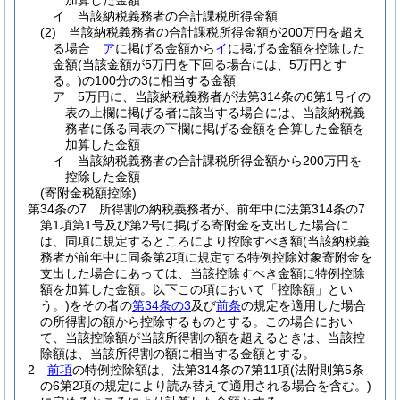
加算した金額
イ
当該納税義務者の合計課税所得金額
(2)
当該納税義務者の合計課税所得金額が200万円を超え
る場合
ア
に掲げる金額から
イ
に掲げる金額を控除した
金額
(当該金額が5万円を下回る場合には、5万円とす
る。)
の100分の3に相当する金額
ア
5万円に、当該納税義務者が法第314条の6第1号イの
表の上欄に掲げる者に該当する場合には、当該納税義
務者に係る同表の下欄に掲げる金額を合算した金額を
加算した金額
イ
当該納税義務者の合計課税所得金額から200万円を
控除した金額
(寄附金税額控除)
第34条の7
所得割の納税義務者が、前年中に法第314条の7
第1項第1号及び第2号に掲げる寄附金を支出した場合に
は、同項に規定するところにより控除すべき額
(当該納税義
務者が前年中に同条第2項に規定する特例控除対象寄附金を
支出した場合にあっては、当該控除すべき金額に特例控除
額を加算した金額。以下この項において「控除額」とい
う。)
をその者の
第34条の3
及び
前条
の規定を適用した場合
の所得割の額から控除するものとする。
この場合におい
て、当該控除額が当該所得割の額を超えるときは、当該控
除額は、当該所得割の額に相当する金額とする。
2
前項
の特例控除額は、法第314条の7第11項
(法附則第5条
の6第2項の規定により読み替えて適用される場合を含む。)