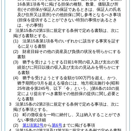
16条第1項各号に掲げる担保の種類、数量、価額及び所
在
(その担保が保証人の保証であるときは、保証人の氏名
及び住所又は居所)
その他担保に関し参考となるべき事項
(担保を提供することができない特別の事情があるとき
は、その事情)
2
法第15条の2第1項に規定する条例で定める書類は、次に
掲げる書類とする。
(1)
法第15条第1項各号のいずれかに該当する事実を証す
るに足りる書類
(2)
財産目録その他の資産及び負債の状況を明らかにする
書類
(3)
猶予を受けようとする日前1年間の収入及び支出の実
績並びに同日以後の収入及び支出の見込みを明らかにす
る書類
(4)
猶予を受けようとする金額が100万円を超え、かつ、
猶予期間が3月を超える場合には、地方税法施行令
(昭和
25年政令第245号。以下「令」という。)
第6条の10の規
定により提出すべき書類その他担保の提供に関し必要と
なる書類
3
法第15条の2第2項に規定する条例で定める事項は、次に
掲げる事項とする。
(1)
町の徴収金を一時に納付し、又は納入することができ
ない事情の詳細
(2)
第1項第2号
から
第6号
までに掲げる事項
4
法第15条の2第2項及び第3項に規定する条例で定める書類