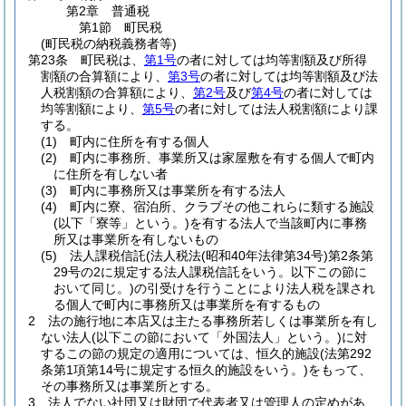
第2章
普通税
第1節
町民税
(町民税の納税義務者等)
第23条
町民税は、
第1号
の者に対しては均等割額及び所得
割額の合算額により、
第3号
の者に対しては均等割額及び法
人税割額の合算額により、
第2号
及び
第4号
の者に対しては
均等割額により、
第5号
の者に対しては法人税割額により課
する。
(1)
町内に住所を有する個人
(2)
町内に事務所、事業所又は家屋敷を有する個人で町内
に住所を有しない者
(3)
町内に事務所又は事業所を有する法人
(4)
町内に寮、宿泊所、クラブその他これらに類する施設
(以下「寮等」という。)
を有する法人で当該町内に事務
所又は事業所を有しないもの
(5)
法人課税信託
(法人税法
(昭和40年法律第34号)
第2条第
29号の2に規定する法人課税信託をいう。以下この節に
おいて同じ。)
の引受けを行うことにより法人税を課され
る個人で町内に事務所又は事業所を有するもの
2
法の施行地に本店又は主たる事務所若しくは事業所を有し
ない法人
(以下この節において「外国法人」という。)
に対
するこの節の規定の適用については、恒久的施設
(法第292
条第1項第14号に規定する恒久的施設をいう。)
をもって、
その事務所又は事業所とする。
3
法人でない社団又は財団で代表者又は管理人の定めがあ