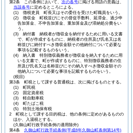
第2条
この条例において、
次の各号
に掲げる用語の意義は、
当該各号
に定めるところによる。
(1)
徴税吏員 町長又はその委任を受けた町職員をいう。
(2)
徴収金 町税並びにその督促手数料、延滞金、過少申
告加算金、不申告加算金、重加算金及び滞納処分費をい
う。
(3)
納付書 納税者が徴収金を納付するために用いる文書
で、町が作成するものに、納税者の住所及び氏名又は名
称並びに納付すべき徴収金額その他納付について必要な
事項を記載するものをいう。
(4)
納入書 特別徴収義務者が徴収金を納入するために用
いる文書で、町が作成するものに、特別徴収義務者の住
所及び氏名又は名称並びにその納入すべき徴収金額その
他納入について必要な事項を記載するものをいう。
(税目)
第3条
町税として課する普通税は、次に掲げるものとする。
(1)
町民税
(2)
固定資産税
(3)
軽自動車税
(4)
町たばこ税
(5)
特別土地保有税
2
町税として課する目的税は、他の条例に定めがあるものの
ほか、入湯税とする。
(久御山町行政手続条例の適用除外)
第4条
久御山町行政手続条例
(平成8年久御山町条例第14号)