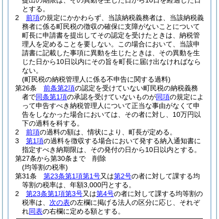
提出の期限は、その異動を生じた日から10日を経過した日
とする。
2
前項
の規定にかかわらず、当該納税義務者は、当該納税義
務者に係る町民税の徴収の確保に支障がないことについて
町長に申請書を提出してその認定を受けたときは、納税管
理人を定めることを要しない。
この場合において、当該申
請書に記載した事項に異動を生じたときは、その異動を生
じた日から10日以内にその旨を町長に届け出なければなら
ない。
(町民税の納税管理人に係る不申告に関する過料)
第26条
前条第2項
の認定を受けていない町民税の納税義務
者で
同条第1項
の承認を受けていないものが
同項
の規定によ
って申告すべき納税管理人について正当な事由がなくて申
告をしなかった場合においては、その者に対し、10万円以
下の過料を科する。
2
前項
の過料の額は、情状により、町長が定める。
3
第1項
の過料を徴収する場合において発する納入通知書に
指定すべき納期限は、その発付の日から10日以内とする。
第27条から第30条まで
削除
(均等割の税率)
第31条
第23条第1項第1号
又は
第2号
の者に対して課する均
等割の税率は、年額3,000円とする。
2
第23条第1項第3号
又は
第4号
の者に対して課する均等割の
税率は、
次の表
の左欄に掲げる法人の区分に応じ、それぞ
れ
同表
の右欄に定める額とする。