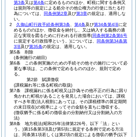
第3条
又は
第4条
に定めるもののほか、町税に関する条例又
は規則等の規定による処分その他公権力の行使に当たる行
為については、
同条例第2章
及び
第3章
の規定は、適用しな
い。
2
久御山町行政手続条例第3条
、
第4条
及び
第34条第4項
に定
めるもののほか、徴収金を納付し、又は納入する義務の適
正な実現を図るために行われる行政指導
(
同条例第2条第6号
に規定する行政指導という。)
については、
同条例第34条第
3項
及び
第35条
の規定は、適用しない。
第5条
削除
(条例施行の細目)
第6条
この条例実施のための手続その他その施行について必
要な事項は、この条例で定めるもののほか、規則で定め
る。
第2節
賦課徴収
(課税漏れ等に係る町税の取扱)
第7条
課税漏れに係る町税又は詐偽その他不正の行為に因り
免かれた町税があることを発見した場合においては、課税
すべき年度
(法人税割にあっては、その課税標準の算定期間
の末日現在)
の税率によってその金額を直ちに徴収する。
(徴収猶予に係る町の徴収金の分割納付又は分割納入の方
法)
第8条
地方税法
(昭和25年法律第226号。以下「法」とい
う。)
第15条第3項及び第5項に規定する条例で定める方法
は、同条第1項若しくは第2項の規定による徴収の猶予
(以下