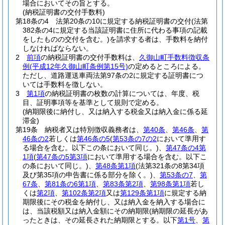
場合においてその旨とする。
(納税証明書の交付手数料)
第18条の4
法第20条の10に規定する納税証明書の交付
(法第
382条の4に規定する当該証明書に住所に代わる事項の記載
をしたものの交付を含む。)
を請求する者は、手数料を納付
しなければならない。
2
前項
の納税証明書の交付手数料は、
久御山町手数料徴収条
例
(平成12年久御山町条例第15号)
の定めるところによる。
ただし、道路運送車両法第97条の2に規定する証明書につ
いては手数料を徴しない。
3
第1項
の納税証明書の枚数の計算については、年度、税
目、証明事項等を基準として規則で定める。
(納期限後に納付し、又は納入する税金又は納入金に係る延
滞金)
第19条
納税者又は特別徴収義務者は、
第40条
、
第46条
、
第
46条の2
若しくは
第46条の5
(
第53条の7の2
において準用す
る場合を含む。以下この条において同じ。)
、
第47条の4第
1項
(
第47条の5第3項
において準用する場合を含む。以下こ
の条において同じ。)
、
第48条第1項
(法第321条の8第34項
及び第35項の申告書に係る部分を除く。)
、
第53条の7
、
第
67条
、
第81条の6第1項
、
第83条第2項
、
第98条第1項
若し
くは
第2項
、
第102条第2項
又は
第129条第1項
に規定する納
期限後にその税金を納付し、又は納入金を納入する場合に
は、当該税額又は納入金額にその納期限
(納期限の延長があ
ったときは、その延長された納期限とする。以下
第1号
、
第