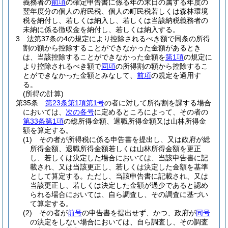
義務者の
前項
の確定申告書に係る年の末日の属する年度の
翌年度分の個人の府民税、個人の町民税若しくは森林環境
税を納付し、若しくは納入し、若しくは当該納税義務者の
未納に係る徴収金を納付し、若しくは納入する。
3
法第37条の4の規定により控除されるべき額で同条の所得
割の額から控除することができなかった金額があるとき
は、当該控除することができなかった金額を
第1項
の規定に
より控除されるべき額で
同項
の所得割の額から控除するこ
とができなかった金額とみなして、
前項
の規定を適用す
る。
(所得の計算)
第35条
第23条第1項第1号
の者に対して所得割を課する場合
においては、
次の各号
に定めるところによって、その者の
第33条第1項
の総所得金額、退職所得金額又は山林所得金
額を算定する。
(1)
その者が所得税に係る申告書を提出し、又は政府が総
所得金額、退職所得金額若しくは山林所得金額を更正
し、若しくは決定した場合においては、当該申告書に記
載され、又は当該更正し、若しくは決定した金額を基準
として算定する。
ただし、当該申告書に記載され、又は
当該更正し、若しくは決定した金額が過少であると認め
られる場合においては、自ら調査し、その調査に基づい
て算定する。
(2)
その者が
前号
の申告書を提出せず、かつ、政府が
同号
の決定をしない場合においては、自ら調査し、その調査