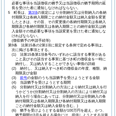
必要な事項を当該徴収の猶予又は当該徴収の猶予期間の延
長を受けた者に通知しなければならない。
5
町長は、
第3項
の規定により分割納付又は分割納入の各納
付期限又は各納入期限ごとの納付金額又は納入金額を変更
したときは、その旨、その変更後の各納付期限又は各納入
期限及び各納付期限又は各納入期限ごとの納付金額又は納
入金額その他必要な事項を当該変更を受けた者に通知しな
ければならない。
(徴収猶予の申請手続等)
第9条
法第15条の2第1項に規定する条例で定める事項は、
次に掲げる事項とする。
(1)
法第15条第1項各号のいずれかに該当する事実がある
こと及びその該当する事実に基づき町の徴収金を一時に
納付し、又は納入することができない事情の詳細
(2)
納付し、又は納入すべき町の徴収金の年度、種類、納
期限及び金額
(3)
前号
の金額のうち当該猶予を受けようとする金額
(4)
当該猶予を受けようとする期間
(5)
分割納付又は分割納入の方法により納付又は納入を行
うかどうか
(分割納付又は分割納入の方法により納付又は
納入を行う場合にあっては、分割納付又は分割納入の各
納付期限又は各納入期限及び各納付期限又は各納入期限
ごとの納付金額又は納入金額を含む。)
(6)
猶予を受けようとする金額が100万円を超え、かつ、
猶予期間が3月を超える場合には、提供しようとする法第