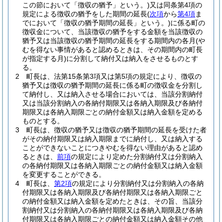
この節において「徴収の猶予」という。)
又は同条第4項の
規定による徴収の猶予をした期間の延長
(
次項
から
第4項
ま
でにおいて「徴収の猶予期間の延長」という。)
に係る町の
徴収金について、当該徴収の猶予をする金額を当該徴収の
猶予又は当該徴収の猶予期間の延長をする期間内の各月
(や
むを得ない事情があると認めるときは、その期間内の町長
が指定する月)
に分割して納付又は納入をさせるものとす
る。
2
町長は、法第15条第3項又は第5項の規定により、徴収の
猶予又は徴収の猶予期間の延長に係る町の徴収金を分割し
て納付し、又は納入させる場合においては、当該分割納付
又は当該分割納入の各納付期限又は各納入期限及び各納付
期限又は各納入期限ごとの納付金額又は納入金額を定める
ものとする。
3
町長は、徴収の猶予又は徴収の猶予期間の延長を受けた者
がその納付期限又は納入期限までに納付し、又は納入する
ことができないことにつきやむを得ない理由があると認め
るときは、
前項
の規定により定めた分割納付又は分割納入
の各納付期限又は各納入期限ごとの納付金額又は納入金額
を変更することができる。
4
町長は、
第2項
の規定により分割納付又は分割納入の各納
付期限又は各納入期限及び各納付期限又は各納入期限ごと
の納付金額又は納入金額を定めたときは、その旨、当該分
割納付又は分割納入の各納付期限又は各納入期限及び各納
付期限又は各納入期限ごとの納付金額又は納入金額その他