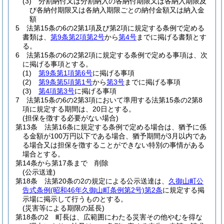
(3)
分割納付又は分割納入の各納付期限又は各納入期限及
び各納付期限又は各納入期限ごとの納付金額又は納入金
額
5
法第15条の6の2第1項及び第2項に規定する条例で定める
書類は、
第9条第2項第2号
から
第4号
までに掲げる書類とす
る。
6
法第15条の6の2第2項に規定する条例で定める事項は、次
に掲げる事項とする。
(1)
第9条第1項第6号
に掲げる事項
(2)
第9条第5項第1号
から
第3号
までに掲げる事項
(3)
第4項第3号
に掲げる事項
7
法第15条の6の2第3項において準用する法第15条の2第8
項に規定する期間は、20日とする。
(担保を徴する必要がない場合)
第13条
法第16条に規定する条例で定める場合は、猶予に係
る金額が100万円以下である場合、猶予期間が3月以内であ
る場合又は担保を徴することができない特別の事情がある
場合とする。
第14条から第17条まで
削除
(公示送達)
第18条
法第20条の2の規定による公示送達は、
久御山町公
告式条例
(昭和46年久御山町条例第2号)
第2条
に規定する掲
示場に掲示して行うものとする。
(災害等による期限の延長)
第18条の2
町長は、広範囲にわたる災害その他やむを得な