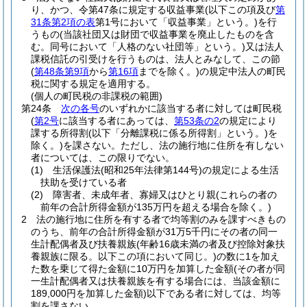
り、かつ、令第47条に規定する収益事業
(以下この項及び
第
31条第2項の表
第1号において「収益事業」という。)
を行
うもの
(当該社団又は財団で収益事業を廃止したものを含
む。同号において「人格のない社団等」という。)
又は法人
課税信託の引受けを行うものは、法人とみなして、この節
(
第48条第9項
から
第16項
までを除く。)
の規定中法人の町民
税に関する規定を適用する。
(個人の町民税の非課税の範囲)
第24条
次の各号
のいずれかに該当する者に対しては町民税
(
第2号
に該当する者にあっては、
第53条の2
の規定により
課する所得割
(以下「分離課税に係る所得割」という。)
を
除く。)
を課さない。
ただし、法の施行地に住所を有しない
者については、この限りでない。
(1)
生活保護法
(昭和25年法律第144号)
の規定による生活
扶助を受けている者
(2)
障害者、未成年者、寡婦又はひとり親
(これらの者の
前年の合計所得金額が135万円を超える場合を除く。)
2
法の施行地に住所を有する者で均等割のみを課すべきもの
のうち、前年の合計所得金額が31万5千円にその者の同一
生計配偶者及び扶養親族
(年齢16歳未満の者及び控除対象扶
養親族に限る。以下この項において同じ。)
の数に1を加え
た数を乗じて得た金額に10万円を加算した金額
(その者が同
一生計配偶者又は扶養親族を有する場合には、当該金額に
189,000円を加算した金額)
以下である者に対しては、均等
割を課さない。