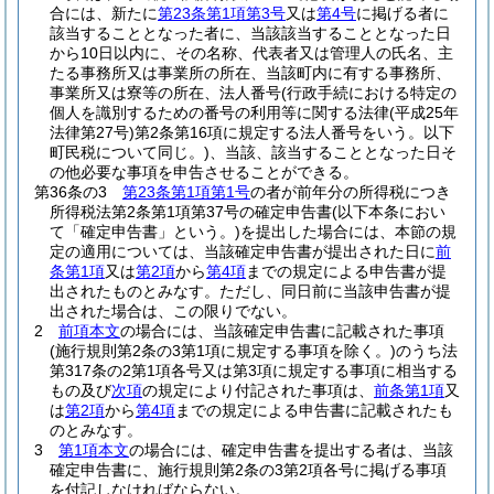
合には、新たに
第23条第1項第3号
又は
第4号
に掲げる者に
該当することとなった者に、当該該当することとなった日
から10日以内に、その名称、代表者又は管理人の氏名、主
たる事務所又は事業所の所在、当該町内に有する事務所、
事業所又は寮等の所在、法人番号
(行政手続における特定の
個人を識別するための番号の利用等に関する法律
(平成25年
法律第27号)
第2条第16項に規定する法人番号をいう。以下
町民税について同じ。)
、当該、該当することとなった日そ
の他必要な事項を申告させることができる。
第36条の3
第23条第1項第1号
の者が前年分の所得税につき
所得税法第2条第1項第37号の確定申告書
(以下本条におい
て「確定申告書」という。)
を提出した場合には、本節の規
定の適用については、当該確定申告書が提出された日に
前
条第1項
又は
第2項
から
第4項
までの規定による申告書が提
出されたものとみなす。
ただし、同日前に当該申告書が提
出された場合は、この限りでない。
2
前項本文
の場合には、当該確定申告書に記載された事項
(施行規則第2条の3第1項に規定する事項を除く。)
のうち法
第317条の2第1項各号又は第3項に規定する事項に相当する
もの及び
次項
の規定により付記された事項は、
前条第1項
又
は
第2項
から
第4項
までの規定による申告書に記載されたも
のとみなす。
3
第1項本文
の場合には、確定申告書を提出する者は、当該
確定申告書に、施行規則第2条の3第2項各号に掲げる事項
を付記しなければならない。