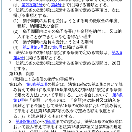
は、
第2項第2号
から
第4号
までに掲げる書類とする。
5
法第15条の2第3項に規定する条例で定める事項は、次に
掲げる事項とする。
(1)
猶予期間の延長を受けようとする町の徴収金の年度、
種類、納期限及び金額
(2)
猶予期間内にその猶予を受けた金額を納付し、又は納
入することができないやむを得ない理由
(3)
猶予期間の延長を受けようとする期間
(4)
第1項第5号
及び
第6号
に掲げる事項
6
法第15条の2第4項に規定する条例で定める書類は、
第2項
第4号
に掲げる書類とする。
7
法第15条の2第8項に規定する条例で定める期間は、20日
とする。
第10条
削除
(職権による換価の猶予の手続等)
第11条
第8条第1項
の規定は、法第15条の5第2項において読
み替えて準用する法第15条第3項及び第5項に規定する条例
で定める方法について準用する。
この場合において、
第8条
第1項
中「金額」とあるのは、「金額
(その納付又は納入を
困難とする金額として法第15条の5第2項において読み替え
て準用する法第15条第3項の政令で定める額を限度とす
る。)
」と読み替えるものとする。
2
第8条第2項
から
第5項
までの規定は、法第15条の5第2項に
おいて読み替えて準用する法第15条第3項又は第5項の規定