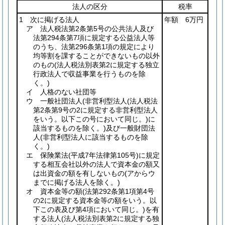
法人の区分
税率
1 次に掲げる法人
年額 6万円
ア 法人税法第2条第5号の公共法人及び
法第294条第7項に規定する公益法人等
のうち、法第296条第1項の規定により
均等割を課することができないもの以外
のもの
(法人税法別表第2に規定する独立
行政法人で収益事業を行うものを除
く。)
イ 人格のない社団等
ウ 一般社団法人
(非営利型法人
(法人税法
第2条第9号の2に規定する非営利型法人
をいう。以下この号において同じ。)
に
該当するものを除く。)
及び一般財団法
人
(非営利型法人に該当するものを除
く。)
エ 保険業法
(平成7年法律第105号)
に規定
する相互会社以外の法人で資本金の額又
は出資金の額を有しないもの
(アからウ
までに掲げる法人を除く。)
オ 資本金等の額
(法第292条第1項第4号
の2に規定する資本金等の額をいう。以
下この表及び第4項において同じ。)
を有
する法人
(法人税法別表第2に規定する独