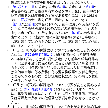
6様式による申告書を町長に提出しなければならない。
4
第1項ただし書
に規定する者
(
第2項
の規定により
第1項
の
申告書を提出する義務を有する者を除く。)
は、前年中にお
いて純損失又は雑損失の金額がある場合には、3月15日ま
でに、
同項
の申告書を町長に提出することができる。
5
第1項
又は
前項
の場合において、前年において支払いを受
けた給与で所得税法第190条の規定の適用を受けたものを
有する者で町内に住所を有するものが、
第1項
の申告書を提
出するときは、法第317条の2第1項各号に掲げる事項のう
ち施行規則で定めるものについては、施行規則で定める記
載によることができる。
6
町長は、町民税の賦課徴収について必要があると認める場
合には、
第23条第1項第1号
に掲げる者のうち所得税法第
226条第1項若しくは第3項の規定により前年の給与所得若
しくは公的年金等に係る所得に係る源泉徴収票を交付され
るもの又は同条第4項ただし書の規定により給与所得若しく
は公的年金等に係る所得に係る源泉徴収票の交付を受ける
ことができるものに、当該源泉徴収票又はその写しを提出
させることができる。
7
町長は、町民税の賦課徴収について必要があると認める場
合には、
第23条第1項第2号
に掲げる者に、3月15日まで
に、賦課期日現在において、町内に有する事務所、事業所
又は家屋敷の所在その他必要な事項を申告させることがで
きる。
8
町長は、町民税の賦課徴収について必要があると認める場