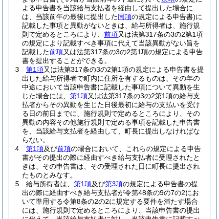
よる申告書を当該給与支払者を経由して提出した場合に
は、当該前年の最後に提出した
同項
の規定による申告書)
に
記載した事項と異動がないときは、給与所得者は、施行規
則で定めるところにより、
前項
又は法第317条の3の2第1項
の規定により記載すべき事項に代えて当該異動がない旨を
記載した
前項
又は法第317条の3の2第1項の規定による申告
書を提出することができる。
3
第1項
又は法第317条の3の2第1項の規定による申告書を提
出した給与所得者で町内に住所を有するものは、その年の
中途において当該申告書に記載した事項について異動を生
じた場合には、
第1項
又は法第317条の3の2第1項の給与支
払者からその異動を生じた日後最初に給与の支払いを受け
る日の前日までに、施行規則で定めるところにより、その
異動の内容その他施行規則で定める事項を記載した申告書
を、当該給与支払者を経由して、町長に提出しなければな
らない。
4
第1項
及び
前項
の場合において、これらの規定による申告
書がその提出の際に経由すべき給与支払者に受理されたと
きは、その申告書は、その受理された日に町長に提出され
たものとみなす。
5
給与所得者は、
第1項
及び
第3項
の規定による申告書の提
出の際に経由すべき給与支払者が令第48条の9の7の2にお
いて準用する令第8条の2の2に規定する要件を満たす場合
には、施行規則で定めるところにより、当該申告書の提出