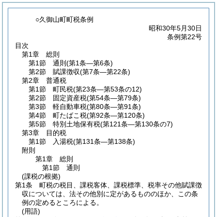
○久御山町町税条例
昭和30年5月30日
条例第22号
目次
第1章
総則
第1節
通則
(第1条―第6条)
第2節
賦課徴収
(第7条―第22条)
第2章
普通税
第1節
町民税
(第23条―第53条の12)
第2節
固定資産税
(第54条―第79条)
第3節
軽自動車税
(第80条―第91条)
第4節
町たばこ税
(第92条―第120条)
第5節
特別土地保有税
(第121条―第130条の7)
第3章
目的税
第1節
入湯税
(第131条―第138条)
附則
第1章
総則
第1節
通則
(課税の根拠)
第1条
町税の税目、課税客体、課税標準、税率その他賦課徴
収については、法その他別に定があるもののほか、この条
例の定めるところによる。
(用語)