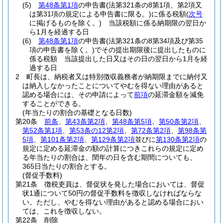
(5)
第48条第1項
の申告書
(法第321条の8第1項、第2項又
は第31項の規定による申告書に限る。)
に係る税額
(
次号
に掲げるものを除く。)
当該税額に係る納期限の翌日か
ら1月を経過する日
(6)
第48条第1項
の申告書
(法第321条の8第34項及び第35
項の申告書を除く。)
でその提出期限後に提出したものに
係る税額 当該提出した日又はその日の翌日から1月を経
過する日
2
町長は、納税者又は特別徴収義務者が納期限までに納付又
は納入しなかったことについてやむを得ない理由があると
認める場合には、その申請によって
前項
の延滞金額を減免
することができる。
(年当たりの割合の基礎となる日数)
第20条
前条
、
第43条第2項
、
第48条第5項
、
第50条第2項
、
第52条第1項
、
第53条の12第2項
、
第72条第2項
、
第98条第
5項
、
第101条第2項
、
第129条第2項
並びに
第130条第2項
の
規定に定める延滞金の額の計算につきこれらの規定に定め
る年当たりの割合は、閏年の日を含む期間についても、
365日当たりの割合とする。
(督促手数料)
第21条
徴税吏員は、督促状を発した場合においては、督促
状1通について50円の督促手数料を徴収しなければならな
い。
ただし、やむを得ない理由があると認める場合におい
ては、これを徴収しない。
第22条
削除