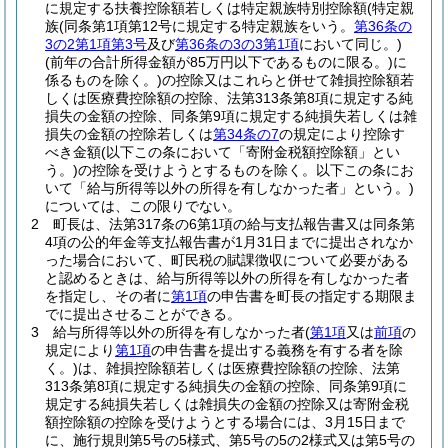
に規定する扶養控除額若しくは特定親族特別控除額
(特定親
族
(同条第1項第12号に規定する特定親族をいう。
第36条の
3の2第1項第3号
及び
第36条の3の3第1項
において同じ。)
(前年の合計所得金額が85万円以下であるものに限る。)
に
係るものを除く。)
の控除又はこれらと併せて雑損控除額若
しくは医療費控除額の控除、法第313条第8項に規定する純
損失の金額の控除、同条第9項に規定する純損失若しくは雑
損失の金額の控除若しくは
第34条の7
の規定により控除す
べき金額
(以下この条において「寄附金税額控除額」とい
う。)
の控除を受けようとするものを除く。以下この条にお
いて「給与所得等以外の所得を有しなかった者」という。)
については、この限りでない。
2
町長は、法第317条の6第1項の給与支払報告書又は同条第
4項の公的年金等支払報告書が1月31日までに提出されなか
った場合において、町民税の賦課徴収について必要がある
と認めるときは、給与所得等以外の所得を有しなかった者
を指定し、その者に
第1項
の申告書を町長の指定する期限ま
でに提出させることができる。
3
給与所得等以外の所得を有しなかった者
(
第1項
又は
前項
の
規定により
第1項
の申告書を提出する義務を有する者を除
く。)
は、雑損控除額若しくは医療費控除額の控除、法第
313条第8項に規定する純損失の金額の控除、同条第9項に
規定する純損失若しくは雑損失の金額の控除又は寄附金税
額控除額の控除を受けようとする場合には、3月15日まで
に、施行規則第5号の5様式、第5号の5の2様式又は第5号の