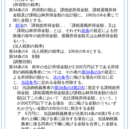
(所得割の税率)
第34条の3
所得割の額は、課税総所得金額、課税退職所得
金額及び課税山林所得金額の合計額に、100分の6を乗じて
得た金額とする。
2
前項
の「課税総所得金額」、「課税退職所得金額」又は
「課税山林所得金額」とは、それぞれ
前条
の規定による控
除後の前年の総所得金額、退職所得金額又は山林所得金額
をいう。
(法人税割の税率)
第34条の4
法人税割の税率は、100分の8.4とする。
第34条の5
削除
(調整控除)
第34条の6
前年の合計所得金額が2,500万円以下である所得
割の納税義務者については、その者の
第34条の3
の規定に
よる所得割の額から、
次の各号
に掲げる場合の区分に応
じ、
当該各号
に定める金額を控除する。
(1)
当該納税義務者の
第34条の3第2項
に規定する課税総所
得金額、課税退職所得金額及び課税山林所得金額の合計
額
(以下この条において「合計課税所得金額」という。)
が200万円以下である場合 次に掲げる金額のうちいず
れか少ない金額の100分の3に相当する金額
ア
5万円に、当該納税義務者が法第314条の6第1号イの
表の上欄に掲げる者に該当する場合には、当該納税義
務者に係る同表の下欄に掲げる金額を合算した金額を