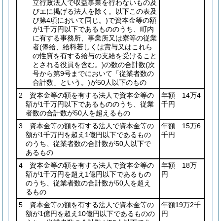
立行政法人で収益事業を行わないもの及
びエに掲げる法人を除く。以下この表及
び第4項において同じ。)
で資本金等の額
が1千万円以下であるもののうち、町内
に有する事務所、事業所又は寮等の従業
者
(俸給、給料若しくは賞与又はこれら
の性質を有する給与の支給を受けること
とされる役員を含む。)
の数の合計数
(次
号から第9号までにおいて「従業者数の
合計数」という。)
が50人以下のもの
2 資本金等の額を有する法人で資本金等の
年額 14万4
額が1千万円以下であるもののうち、従業
千円
者数の合計数が50人を超えるもの
3 資本金等の額を有する法人で資本金等の
年額 15万6
額が1千万円を超え1億円以下であるもの
千円
のうち、従業者数の合計数が50人以下で
あるもの
4 資本金等の額を有する法人で資本金等の
年額 18万
額が1千万円を超え1億円以下であるもの
円
のうち、従業者数の合計数が50人を超え
るもの
5 資本金等の額を有する法人で資本金等の
年額19万2千
額が1億円を超え10億円以下であるものの
円