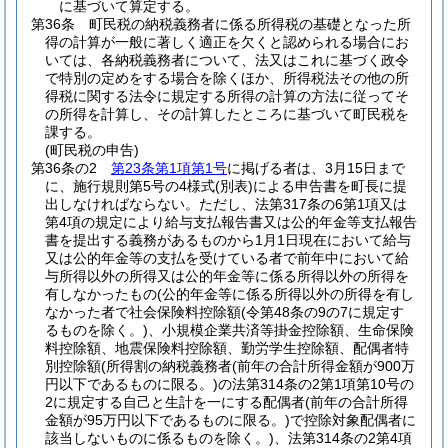
に基づいて算定する。
第36条
町民税の納税義務者に係る所得税の基礎となった所
得の計算が一般に著しく適正を欠くと認められる場合にお
いては、各納税義務者について、法又はこれに基づく政令
で特別の定めをする場合を除くほか、所得税法その他の所
得税に関する法令に規定する所得の計算の方法に従ってそ
の所得を計算し、その計算したところに基づいて町民税を
課する。
(町民税の申告)
第36条の2
第23条第1項第1号
に掲げる者は、3月15日まで
に、施行規則第5号の4様式
(別表)
による申告書を町長に提
出しなければならない。
ただし、法第317条の6第1項又は
第4項の規定により給与支払報告書又は公的年金等支払報告
書を提出する義務があるものから1月1日現在において給与
又は公的年金等の支払を受けている者で前年中において給
与所得以外の所得又は公的年金等に係る所得以外の所得を
有しなかったもの
(公的年金等に係る所得以外の所得を有し
なかった者で社会保険料控除額
(令第48条の9の7に規定す
るものを除く。)
、小規模企業共済等掛金控除額、生命保険
料控除額、地震保険料控除額、勤労学生控除額、配偶者特
別控除額
(所得割の納税義務者
(前年の合計所得金額が900万
円以下であるものに限る。)
の法第314条の2第1項第10号の
2に規定する自己と生計を一にする配偶者
(前年の合計所得
金額が95万円以下であるものに限る。)
で控除対象配偶者に
該当しないものに係るものを除く。)
、法第314条の2第4項