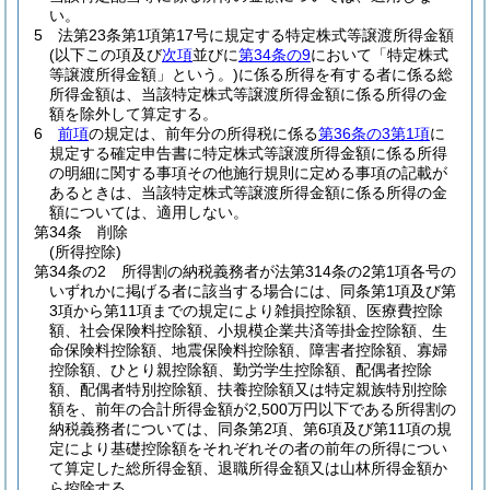
い。
5
法第23条第1項第17号に規定する特定株式等譲渡所得金額
(以下この項及び
次項
並びに
第34条の9
において「特定株式
等譲渡所得金額」という。)
に係る所得を有する者に係る総
所得金額は、当該特定株式等譲渡所得金額に係る所得の金
額を除外して算定する。
6
前項
の規定は、前年分の所得税に係る
第36条の3第1項
に
規定する確定申告書に特定株式等譲渡所得金額に係る所得
の明細に関する事項その他施行規則に定める事項の記載が
あるときは、当該特定株式等譲渡所得金額に係る所得の金
額については、適用しない。
第34条
削除
(所得控除)
第34条の2
所得割の納税義務者が法第314条の2第1項各号の
いずれかに掲げる者に該当する場合には、同条第1項及び第
3項から第11項までの規定により雑損控除額、医療費控除
額、社会保険料控除額、小規模企業共済等掛金控除額、生
命保険料控除額、地震保険料控除額、障害者控除額、寡婦
控除額、ひとり親控除額、勤労学生控除額、配偶者控除
額、配偶者特別控除額、扶養控除額又は特定親族特別控除
額を、前年の合計所得金額が2,500万円以下である所得割の
納税義務者については、同条第2項、第6項及び第11項の規
定により基礎控除額をそれぞれその者の前年の所得につい
て算定した総所得金額、退職所得金額又は山林所得金額か
ら控除する。