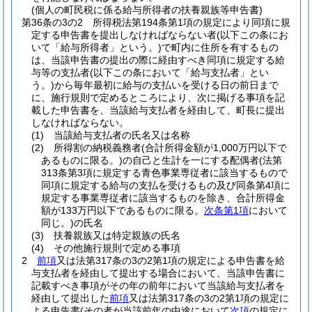
(個人の町民税に係る給与所得者の扶養親族等申告書)
第36条の3の2
所得税法第194条第1項の規定により同項に規
定する申告書を提出しなければならない者
(以下この条にお
いて「給与所得者」という。)
で町内に住所を有するもの
は、当該申告書の提出の際に経由すべき同項に規定する給
与等の支払者
(以下この条において「給与支払者」とい
う。)
から毎年最初に給与の支払いを受ける日の前日まで
に、施行規則で定めるところにより、次に掲げる事項を記
載した申告書を、当該給与支払者を経由して、町長に提出
しなければならない。
(1)
当該給与支払者の氏名又は名称
(2)
所得割の納税義務者
(合計所得金額が1,000万円以下で
あるものに限る。)
の自己と生計を一にする配偶者
(法第
313条第3項に規定する青色事業専従者に該当するもので
同項に規定する給与の支払を受けるもの及び同条第4項に
規定する事業専従者に該当するものを除き、合計所得金
額が133万円以下であるものに限る。
次条第1項
において
同じ。)
の氏名
(3)
扶養親族又は特定親族の氏名
(4)
その他施行規則で定める事項
2
前項
又は法第317条の3の2第1項の規定による申告書を給
与支払者を経由して提出する場合において、当該申告書に
記載すべき事項がその年の前年において当該給与支払者を
経由して提出した
前項
又は法第317条の3の2第1項の規定に
よる申告書
(その者が当該前年の中途において
次項
の規定に