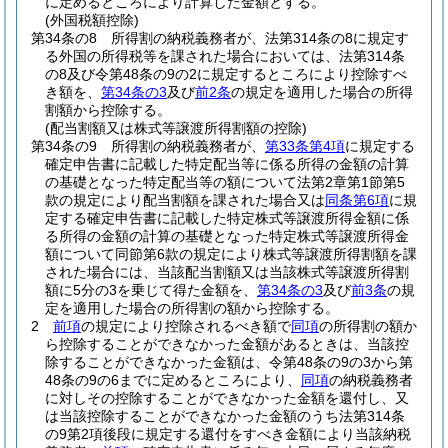
に定めるところにより計算した金額とする。
(外国税額控除)
第34条の8
所得割の納税義務者が、法第314条の8に規定す
る外国の所得税等を課された場合においては、法第314条
の8及び令第48条の9の2に規定するところにより控除すべ
き額を、
第34条の3
及び
前2条
の規定を適用した場合の所得
割額から控除する。
(配当割額又は株式等譲渡所得割額の控除)
第34条の9
所得割の納税義務者が、
第33条第4項
に規定する
確定申告書に記載した特定配当等に係る所得の金額の計算
の基礎となった特定配当等の額について法第2章第1節第5
款の規定により配当割額を課された場合又は
同条第6項
に規
定する確定申告書に記載した特定株式等譲渡所得金額に係
る所得の金額の計算の基礎となった特定株式等譲渡所得金
額について同節第6款の規定により株式等譲渡所得割額を課
された場合には、当該配当割額又は当該株式等譲渡所得割
額に5分の3を乗じて得た金額を、
第34条の3
及び
前3条
の規
定を適用した場合の所得割の額から控除する。
2
前項
の規定により控除されるべき額で
同項
の所得割の額か
ら控除することができなかった金額があるときは、当該控
除することができなかった金額は、令第48条の9の3から第
48条の9の6までに定めるところにより、
同項
の納税義務者
に対しその控除することができなかった金額を還付し、又
は当該控除することができなかった金額のうち法第314条
の9第2項後段に規定する還付をすべき金額により当該納税