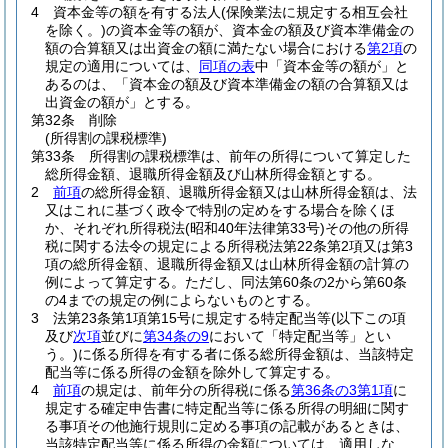
4
資本金等の額を有する法人
(保険業法に規定する相互会社
を除く。)
の資本金等の額が、資本金の額及び資本準備金の
額の合算額又は出資金の額に満たない場合における
第2項
の
規定の適用については、
同項の表
中「資本金等の額が」と
あるのは、「資本金の額及び資本準備金の額の合算額又は
出資金の額が」とする。
第32条
削除
(所得割の課税標準)
第33条
所得割の課税標準は、前年の所得について算定した
総所得金額、退職所得金額及び山林所得金額とする。
2
前項
の総所得金額、退職所得金額又は山林所得金額は、法
又はこれに基づく政令で特別の定めをする場合を除くほ
か、それぞれ所得税法
(昭和40年法律第33号)
その他の所得
税に関する法令の規定による所得税法第22条第2項又は第3
項の総所得金額、退職所得金額又は山林所得金額の計算の
例によって算定する。
ただし、同法第60条の2から第60条
の4までの規定の例によらないものとする。
3
法第23条第1項第15号に規定する特定配当等
(以下この項
及び
次項
並びに
第34条の9
において「特定配当等」とい
う。)
に係る所得を有する者に係る総所得金額は、当該特定
配当等に係る所得の金額を除外して算定する。
4
前項
の規定は、前年分の所得税に係る
第36条の3第1項
に
規定する確定申告書に特定配当等に係る所得の明細に関す
る事項その他施行規則に定める事項の記載があるときは、
当該特定配当等に係る所得の金額については、適用しな