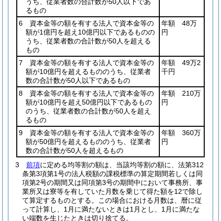
うち、従業者数の合計数が50人以下であ
るもの
6 資本金等の額を有する法人で資本金等の
年額 48万
額が1億円を超え10億円以下であるものの
円
うち、従業者数の合計数が50人を超える
もの
7 資本金等の額を有する法人で資本金等の
年額 49万2
額が10億円を超えるもののうち、従業者
千円
数の合計数が50人以下であるもの
8 資本金等の額を有する法人で資本金等の
年額 210万
額が10億円を超え50億円以下であるもの
円
のうち、従業者数の合計数が50人を超え
るもの
9 資本金等の額を有する法人で資本金等の
年額 360万
額が50億円を超えるもののうち、従業者
円
数の合計数が50人を超えるもの
3
前項
に定める均等割の額は、当該均等割の額に、法第312
条第3項第1号の法人税額の課税標準の算定期間若しくは同
項第2号の期間又は同項第3号の期間中において事務所、事
業所又は寮等を有していた月数を乗じて得た額を12で除し
て算定するものとする。
この場合における月数は、暦に従
って計算し、1月に満たないときは1月とし、1月に満たな
い端数を生じたときは切り捨てる。