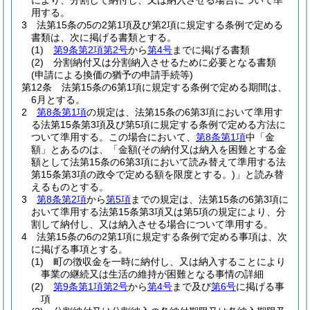
により、分割して納付し、又は納入させる場合について準
用する。
3
法第15条の5の2第1項及び第2項に規定する条例で定める
書類は、次に掲げる書類とする。
(1)
第9条第2項第2号
から
第4号
までに掲げる書類
(2)
分割納付又は分割納入させるために必要となる書類
(申請による換価の猶予の申請手続等)
第12条
法第15条の6第1項に規定する条例で定める期間は、
6月とする。
2
第8条第1項
の規定は、法第15条の6第3項において準用す
る法第15条第3項及び第5項に規定する条例で定める方法に
ついて準用する。
この場合において、
第8条第1項
中「金
額」とあるのは、「金額
(その納付又は納入を困難とする金
額として法第15条の6第3項において読み替えて準用する法
第15条第3項の政令で定める額を限度とする。)
」と読み替
えるものとする。
3
第8条第2項
から
第5項
までの規定は、法第15条の6第3項に
おいて準用する法第15条第3項又は第5項の規定により、分
割して納付し、又は納入させる場合について準用する。
4
法第15条の6の2第1項に規定する条例で定める事項は、次
に掲げる事項とする。
(1)
町の徴収金を一時に納付し、又は納入することにより
事業の継続又は生活の維持が困難となる事情の詳細
(2)
第9条第1項第2号
から
第4号
まで及び
第6号
に掲げる事
項