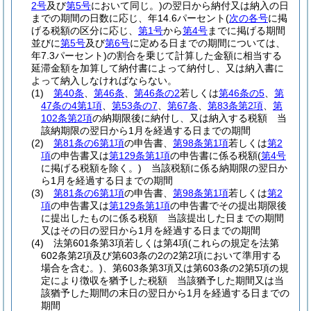
2号
及び
第5号
において同じ。)
の翌日から納付又は納入の日
までの期間の日数に応じ、年14.6パーセント
(
次の各号
に掲
げる税額の区分に応じ、
第1号
から
第4号
までに掲げる期間
並びに
第5号
及び
第6号
に定める日までの期間については、
年7.3パーセント)
の割合を乗じて計算した金額に相当する
延滞金額を加算して納付書によって納付し、又は納入書に
よって納入しなければならない。
(1)
第40条
、
第46条
、
第46条の2
若しくは
第46条の5
、
第
47条の4第1項
、
第53条の7
、
第67条
、
第83条第2項
、
第
102条第2項
の納期限後に納付し、又は納入する税額 当
該納期限の翌日から1月を経過する日までの期間
(2)
第81条の6第1項
の申告書、
第98条第1項
若しくは
第2
項
の申告書又は
第129条第1項
の申告書に係る税額
(
第4号
に掲げる税額を除く。)
当該税額に係る納期限の翌日か
ら1月を経過する日までの期間
(3)
第81条の6第1項
の申告書、
第98条第1項
若しくは
第2
項
の申告書又は
第129条第1項
の申告書でその提出期限後
に提出したものに係る税額 当該提出した日までの期間
又はその日の翌日から1月を経過する日までの期間
(4)
法第601条第3項若しくは第4項
(これらの規定を法第
602条第2項及び第603条の2の2第2項において準用する
場合を含む。)
、第603条第3項又は第603条の2第5項の規
定により徴収を猶予した税額 当該猶予した期間又は当
該猶予した期間の末日の翌日から1月を経過する日までの
期間