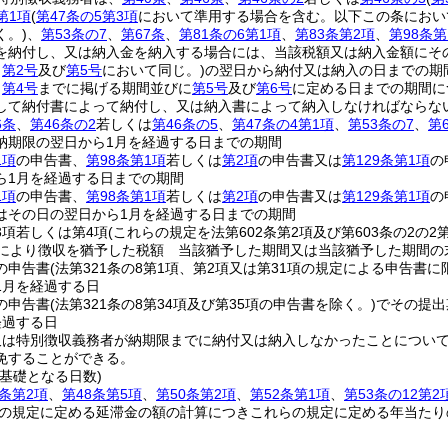
第1項
(
第47条の5第3項
において準用する場合を含む。以下この条におい
く。)
、
第53条の7
、
第67条
、
第81条の6第1項
、
第83条第2項
、
第98条第
を納付し、又は納入金を納入する場合には、当該税額又は納入金額にそ
、
第2号
及び
第5号
において同じ。)
の翌日から納付又は納入の日までの期間
ら
第4号
までに掲げる期間並びに
第5号
及び
第6号
に定める日までの期間につ
して納付書によって納付し、又は納入書によって納入しなければならな
6条
、
第46条の2
若しくは
第46条の5
、
第47条の4第1項
、
第53条の7
、
第
納期限の翌日から1月を経過する日までの期間
1項
の申告書、
第98条第1項
若しくは
第2項
の申告書又は
第129条第1項
の
ら1月を経過する日までの期間
1項
の申告書、
第98条第1項
若しくは
第2項
の申告書又は
第129条第1項
の
はその日の翌日から1月を経過する日までの期間
3項若しくは第4項
(これらの規定を法第602条第2項及び第603条の2の
定により徴収を猶予した税額 当該猶予した期間又は当該猶予した期間の
の申告書
(法第321条の8第1項、第2項又は第31項の規定による申告書に
1月を経過する日
の申告書
(法第321条の8第34項及び第35項の申告書を除く。)
でその提出
経過する日
又は特別徴収義務者が納期限までに納付又は納入しなかったことについ
免することができる。
基礎となる日数)
3条第2項
、
第48条第5項
、
第50条第2項
、
第52条第1項
、
第53条の12第2
の規定に定める延滞金の額の計算につきこれらの規定に定める年当たり