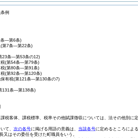
税条例
1条―第6条)
収
(第7条―第22条)
第23条―第53条の12)
産税
(第54条―第79条)
車税
(第80条―第91条)
こ税
(第92条―第120条)
地保有税
(第121条―第130条の7)
第131条―第138条)
則
、課税客体、課税標準、税率その他賦課徴収については、法その他別に
おいて、
次の各号
に掲げる用語の意義は、
当該各号
に定めるところによ
長又はその委任を受けた町職員をいう。