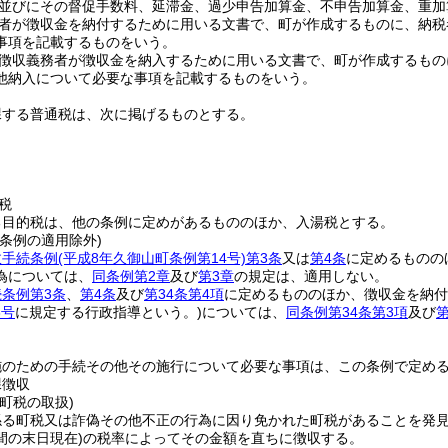
並びにその督促手数料、延滞金、過少申告加算金、不申告加算金、重加
者が徴収金を納付するために用いる文書で、町が作成するものに、納税
事項を記載するものをいう。
徴収義務者が徴収金を納入するために用いる文書で、町が作成するもの
他納入について必要な事項を記載するものをいう。
課する普通税は、次に掲げるものとする。
税
る目的税は、他の条例に定めがあるもののほか、入湯税とする。
条例の適用除外)
政手続条例
(平成8年久御山町条例第14号)
第3条
又は
第4条
に定めるものの
為については、
同条例第2章
及び
第3章
の規定は、適用しない。
条例第3条
、
第4条
及び
第34条第4項
に定めるもののほか、徴収金を納付
6号
に規定する行政指導という。)
については、
同条例第34条第3項
及び
第
施のための手続その他その施行について必要な事項は、この条例で定め
課徴収
町税の取扱)
係る町税又は詐偽その他不正の行為に因り免かれた町税があることを発
間の末日現在)
の税率によってその金額を直ちに徴収する。