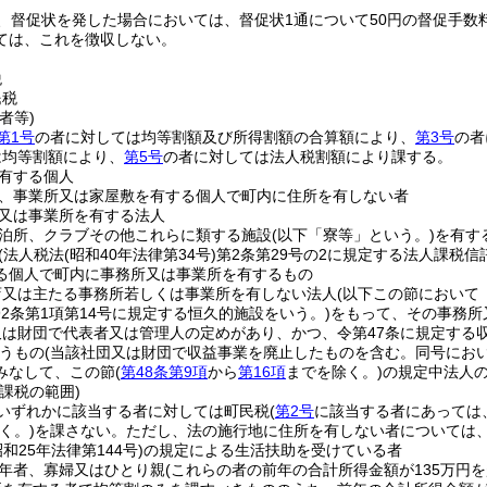
、督促状を発した場合においては、督促状1通について50円の督促手数
ては、これを徴収しない。
税
民税
者等)
第1号
の者に対しては均等割額及び所得割額の合算額により、
第3号
の者
は均等割額により、
第5号
の者に対しては法人税割額により課する。
有する個人
、事業所又は家屋敷を有する個人で町内に住所を有しない者
又は事業所を有する法人
泊所、クラブその他これらに類する施設
(以下「寮等」という。)
を有す
(法人税法
(昭和40年法律第34号)
第2条第29号の2に規定する法人課税
る個人で町内に事務所又は事業所を有するもの
店又は主たる事務所若しくは事業所を有しない法人
(以下この節において
292条第1項第14号に規定する恒久的施設をいう。)
をもって、その事務所
は財団で代表者又は管理人の定めがあり、かつ、令第47条に規定する
うもの
(当該社団又は財団で収益事業を廃止したものを含む。同号にお
みなして、この節
(
第48条第9項
から
第16項
までを除く。)
の規定中法人
課税の範囲)
いずれかに該当する者に対しては町民税
(
第2号
に該当する者にあっては
く。)
を課さない。
ただし、法の施行地に住所を有しない者については
昭和25年法律第144号)
の規定による生活扶助を受けている者
年者、寡婦又はひとり親
(これらの者の前年の合計所得金額が135万円