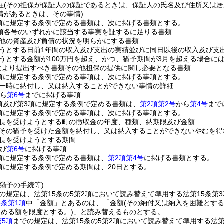
在
(その担保が保証人の保証であるときは、保証人の氏名及び住所又は居
情があるときは、その事情)
1項に規定する条例で定める書類は、次に掲げる書類とする。
1項各号のいずれかに該当する事実を証するに足りる書類
他の資産及び負債の状況を明らかにする書類
うとする日前1年間の収入及び支出の実績並びに同日以後の収入及び支
うとする金額が100万円を超え、かつ、猶予期間が3月を超える場合に
定により提出すべき書類その他担保の提供に関し必要となる書類
2項に規定する条例で定める事項は、次に掲げる事項とする。
一時に納付し、又は納入することができない事情の詳細
ら
第6号
までに掲げる事項
2項及び第3項に規定する条例で定める書類は、
第2項第2号
から
第4号
まで
3項に規定する条例で定める事項は、次に掲げる事項とする。
長を受けようとする町の徴収金の年度、種類、納期限及び金額
その猶予を受けた金額を納付し、又は納入することができないやむを得
長を受けようとする期間
び
第6号
に掲げる事項
4項に規定する条例で定める書類は、
第2項第4号
に掲げる書類とする。
8項に規定する条例で定める期間は、20日とする。
猶予の手続等)
の規定は、法第15条の5第2項において読み替えて準用する法第15条
8条第1項
中「金額」とあるのは、「金額
(その納付又は納入を困難とする
定める額を限度とする。)
」と読み替えるものとする。
第5項
までの規定は、法第15条の5第2項において読み替えて準用する法