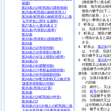
(徴収猶予に係る
範囲)
第8条
地方税法
(昭
第24条の2
(町民税の課税免除)
徴収の猶予
(以下
第25条
(町民税の納税管理人)
期間の延長」とい
第26条
(町民税の納税管理人に係
得ない事情がある
る不申告に関する過料)
2
町長は、法第15
第27条から第30条まで
は、当該分割納付
第31条
(均等割の税率)
3
町長は、徴収の
第32条
い理由があると認
第33条
(所得割の課税標準)
きる。
第34条
4
町長は、
第2項
の
第34条の2
(所得控除)
は、その旨、当該
第34条の3
(所得割の税率)
収の猶予又は当該
第34条の4
(法人税割の税率)
5
町長は、
第3項
の
第34条の5
付期限又は各納入
第34条の6
(調整控除)
(徴収猶予の申請手
第34条の7
(寄附金税額控除)
第9条
法第15条の
第34条の8
(外国税額控除)
(1)
法第15条第
第34条の9
(配当割額又は株式等
の詳細
譲渡所得割額の控除)
(2)
納付し、又は
第35条
(所得の計算)
(3)
前号
の金額の
第36条
(4)
当該猶予を受
第36条の2
(町民税の申告)
(5)
分割納付又は
第36条の3
は分割納入の各
第36条の3の2
(個人の町民税に係
(6)
猶予を受けよ
る給与所得者の扶養親族等申告