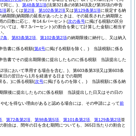
て同じ。)
、
第48条第1項
(法第321条の8第34項及び第35項の申告
1項
若しくは
第2項
、
第102条第2項
又は
第129条第1項
に規定する納
の納期限
(納期限の延長があったときは、その延長された納期限と
の日数に応じ、年14.6パーセント
(
次の各号
に掲げる税額の区分
いては、年7.3パーセント)
の割合を乗じて計算した金額に相当す
い。
67条
、
第83条第2項
、
第102条第2項
の納期限後に納付し、又は納入
申告書に係る税額
(
第4号
に掲げる税額を除く。)
当該税額に係る
申告書でその提出期限後に提出したものに係る税額 当該提出した
2第2項において準用する場合を含む。)
、第603条第3項又は第603条
末日の翌日から1月を経過する日までの期間
限る。)
に係る税額
(
次号
に掲げるものを除く。)
当該税額に係る納
期限後に提出したものに係る税額 当該提出した日又はその日の
てやむを得ない理由があると認める場合には、その申請によって
前
項
、
第72条第2項
、
第98条第5項
、
第101条第2項
、
第129条第2項
並
の割合は、閏年の日を含む期間についても、365日当たりの割合と