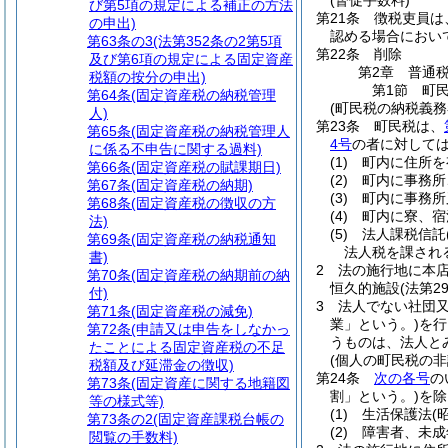
(督促手数料)
び第5項の規定による補正の方法
第21条
徴税吏員は
の申出)
認める場合におい
第63条の3
(法第352条の2第5項
第22条
削除
及び第6項の規定による固定資産
第2章
普通
税額の按分の申出)
第1節
町
第64条
(固定資産税の納税管理
(町民税の納税義務
人)
第23条
町民税は、
第65条
(固定資産税の納税管理人
4号
の者に対して
に係る不申告に関する過料)
(1)
町内に住所を
第66条
(固定資産税の賦課期日)
(2)
町内に事務所
第67条
(固定資産税の納期)
(3)
町内に事務所
第68条
(固定資産税の徴収の方
(4)
町内に寮、宿
法)
(5)
法人課税信託
第69条
(固定資産税の納税通知
法人税を課され
書)
2
法の施行地に本
第70条
(固定資産税の納期前の納
恒久的施設
(法第
付)
3
法人でない社団又
第71条
(固定資産税の減免)
業」という。)
を行
第72条
(申請又は申告をしなかっ
うものは、法人と
たことによる固定資産税の不足
(個人の町民税の非
税額及び延滞金の徴収)
第24条
次の各号
の
第73条
(固定資産に関する地籍図
割」という。)
を除
等の様式等)
(1)
生活保護法
(
第73条の2
(固定資産課税台帳の
(2)
障害者、未成
閲覧の手数料)