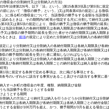
町の徴収金の分割納付又は分割納入の方法)
和25年法律第226号。以下「法」という。)
第15条第3項及び第5項に規
この節において「徴収の猶予」という。)
又は同条第4項の規定による徴
う。)
に係る町の徴収金について、当該徴収の猶予をする金額を当該徴収
と認めるときは、その期間内の町長が指定する月)
に分割して納付又は納
条第3項又は第5項の規定により、徴収の猶予又は徴収の猶予期間の延
又は当該分割納入の各納付期限又は各納入期限及び各納付期限又は各納
猶予又は徴収の猶予期間の延長を受けた者がその納付期限又は納入期限
めるときは、
前項
の規定により定めた分割納付又は分割納入の各納付期
規定により分割納付又は分割納入の各納付期限又は各納入期限及び各納
分割納付又は分割納入の各納付期限又は各納入期限及び各納付期限又は
徴収の猶予期間の延長を受けた者に通知しなければならない。
規定により分割納付又は分割納入の各納付期限又は各納入期限ごとの納
期限及び各納付期限又は各納入期限ごとの納付金額又は納入金額その他
続等)
2第1項に規定する条例で定める事項は、次に掲げる事項とする。
1項各号のいずれかに該当する事実があること及びその該当する事実に
納入すべき町の徴収金の年度、種類、納期限及び金額
うち当該猶予を受けようとする金額
けようとする期間
分割納入の方法により納付又は納入を行うかどうか
(分割納付又は分割
納付期限又は各納入期限及び各納付期限又は各納入期限ごとの納付金額
うとする金額が100万円を超え、かつ、猶予期間が3月を超える場合に