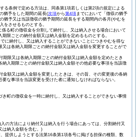
定する条例で定める方法は、同条第1項若しくは第2項の規定による
収の猶予をした期間の延長
(
次項
から
第4項
までにおいて「徴収の猶予
の猶予又は当該徴収の猶予期間の延長をする期間内の各月
(やむを
入をさせるものとする。
長に係る町の徴収金を分割して納付し、又は納入させる場合において
入期限ごとの納付金額又は納入金額を定めるものとする。
までに納付し、又は納入することができないことにつきやむを得な
限又は各納入期限ごとの納付金額又は納入金額を変更することがで
付期限又は各納入期限ごとの納付金額又は納入金額を定めたとき
各納入期限ごとの納付金額又は納入金額その他必要な事項を当該徴
付金額又は納入金額を変更したときは、その旨、その変更後の各納
必要な事項を当該変更を受けた者に通知しなければならない。
基づき町の徴収金を一時に納付し、又は納入することができない事情
納入の方法により納付又は納入を行う場合にあっては、分割納付又
又は納入金額を含む。)
は、提供しようとする法第16条第1項各号に掲げる担保の種類、数