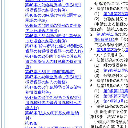
せる場合について
第46条の2
(給与所得に係る特別
3
法第15条の5の
徴収税額の納期の特例)
(1)
第9条第2項第
第46条の3
(納期の特例に関する
(2)
分割納付又は
承認の申請)
(申請による換価の
第46条の4
(納期の特例の要件を
第12条
法第15条
欠いた場合の届出)
2
第8条第1項
の規
第46条の5
(承認の取消し等があ
第8条第1項
中「金
った場合の納期の特例)
で定める額を限度
第47条
(給与所得に係る特別徴収
3
第8条第2項
から
税額の普通徴収税額への繰入れ)
ついて準用する。
第47条の2
(公的年金等に係る所
4
法第15条の6の
得に係る個人の町民税の特別徴
(1)
町の徴収金を
収)
(2)
第9条第1項第
第47条の3
(特別徴収義務者)
(3)
分割納付又は
第47条の4
(年金所得に係る特別
5
法第15条の6の
徴収税額の納入の義務)
6
法第15条の6の
第47条の5
(年金所得に係る仮特
(1)
第9条第1項第
別徴収税額等)
(2)
第9条第5項第
第47条の6
(年金所得に係る特別
(3)
第4項第3号
に
徴収税額等の普通徴収税額への
7
法第15条の6の
繰入れ)
(担保を徴する必要
第48条
(法人の町民税の申告納
第13条
法第16条
付)
い特別の事情があ
第49条
第14条から第17条ま