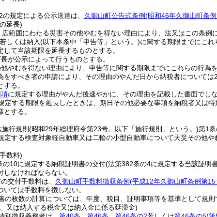
の2の規定による公示送達は、
久御山町公告式条例
(昭和46年久御山町条例
の延長)
、広範囲にわたる災害その他やむを得ない理由により、法又はこの条例
若しくは納入
(以下本条中「申告等」という。)
に関する期限までにこれ
定して当該期限を延長するものとする。
町長が公示によって行うものとする。
の他やむを得ない理由により、申告等に関する期限までにこれらの行為
為をすべき者の申請により、その理由のやんだ日から納税者については2
とする。
同項
に規定する理由がやんだ後速やかに、その理由を記載した書面でし
規定する期限を延長したときは、期日その他必要な事項を納税者又は特
様とする。
法施行規則
(昭和29年総理府令第23号。以下「施行規則」という。)
第1
に規定する検査対象軽自動車又は二輪の小型自動車について天災その他
手数料)
条の10に規定する納税証明書の交付
(法第382条の4に規定する当該証
付しなければならない。
書の交付手数料は、
久御山町手数料徴収条例
(平成12年久御山町条例第15
ついては手数料を徴しない。
書の枚数の計算については、年度、税目、証明事項等を基準として規則
し、又は納入する税金又は納入金に係る延滞金)
特別徴収義務者は、
第40条
、
第46条
、
第46条の2
若しくは
第46条の5
(
第