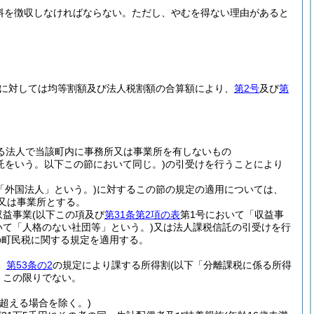
料を徴収しなければならない。
ただし、やむを得ない理由があると
に対しては均等割額及び法人税割額の合算額により、
第2号
及び
第
る法人で当該町内に事務所又は事業所を有しないもの
信託をいう。以下この節において同じ。)
の引受けを行うことにより
「外国法人」という。)
に対するこの節の規定の適用については、
又は事業所とする。
収益事業
(以下この項及び
第31条第2項の表
第1号において「収益事
いて「人格のない社団等」という。)
又は法人課税信託の引受けを行
の町民税に関する規定を適用する。
、
第53条の2
の規定により課する所得割
(以下「分離課税に係る所得
、この限りでない。
を超える場合を除く。)