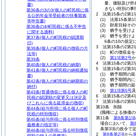
量、価額及び所
書)
きない特別の事
第36条の3の3
(個人の町民税に係
2
法第15条の2第
る公的年金等受給者の扶養親族
(1)
法第15条第
等申告書)
(2)
財産目録その
第36条の4
(町民税に係る不申告
(3)
猶予を受けよ
に関する過料)
(4)
猶予を受けよ
第37条
(個人の町民税の賦課期
6条の10の規
日)
3
法第15条の2第
第38条
(個人の町民税の徴収の方
(1)
町の徴収金を
法等)
(2)
第1項第2号
か
第39条
4
法第15条の2第
第40条
(個人の町民税の納期)
5
法第15条の2第
第41条
(個人の町民税の納税通知
(1)
猶予期間の延
書)
(2)
猶予期間内に
第42条
(個人の町民税の納期前の
(3)
猶予期間の延
納付)
(4)
第1項第5号
及
第43条
(普通徴収に係る個人の町
6
法第15条の2第
民税の賦課額の変更又は決定及
7
法第15条の2第
びこれらに係る延滞金の徴収)
第10条
削除
第44条
(給与所得に係る個人の町
(職権による換価の
民税の特別徴収)
第11条
第8条第1項
第45条
(給与所得に係る特別徴収
場合において、
第
義務者の指定等)
条第3項の政令で
第46条
(給与所得に係る特別徴収
2
第8条第2項
から
税額の納入の義務等)