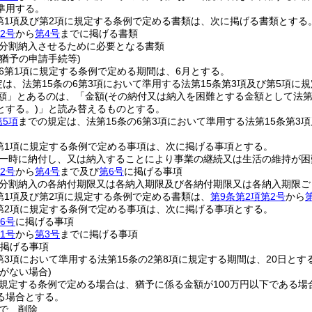
準用する。
2第1項及び第2項に規定する条例で定める書類は、次に掲げる書類とする
2号
から
第4号
までに掲げる書類
分割納入させるために必要となる書類
猶予の申請手続等)
の6第1項に規定する条例で定める期間は、6月とする。
定は、法第15条の6第3項において準用する法第15条第3項及び第5項
額」とあるのは、「金額
(その納付又は納入を困難とする金額として法第
とする。)
」と読み替えるものとする。
第5項
までの規定は、法第15条の6第3項において準用する法第15条第
2第1項に規定する条例で定める事項は、次に掲げる事項とする。
一時に納付し、又は納入することにより事業の継続又は生活の維持が困
2号
から
第4号
まで及び
第6号
に掲げる事項
分割納入の各納付期限又は各納入期限及び各納付期限又は各納入期限ご
2第1項及び第2項に規定する条例で定める書類は、
第9条第2項第2号
から
2第2項に規定する条例で定める事項は、次に掲げる事項とする。
6号
に掲げる事項
1号
から
第3号
までに掲げる事項
掲げる事項
2第3項において準用する法第15条の2第8項に規定する期間は、20日とす
がない場合)
に規定する条例で定める場合は、猶予に係る金額が100万円以下である
る場合とする。
で
削除