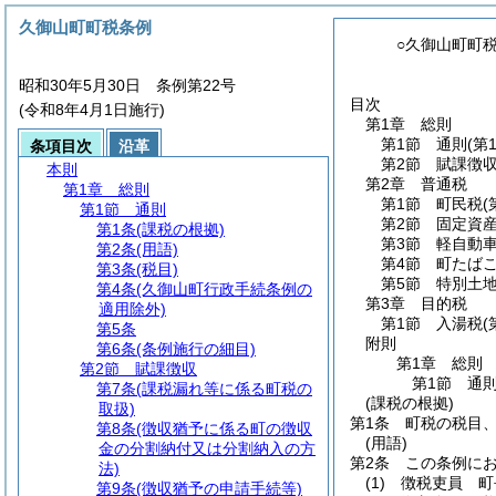
久御山町町税条例
○久御山町町
昭和30年5月30日 条例第22号
目次
(令和8年4月1日施行)
第1章
総則
第1節
通則
(第
条項目次
沿革
第2節
賦課徴
本則
第2章
普通税
第1章
総則
第1節
町民税
(
第1節
通則
第2節
固定資
第1条
(課税の根拠)
第3節
軽自動
第2条
(用語)
第4節
町たば
第3条
(税目)
第5節
特別土
第4条
(久御山町行政手続条例の
第3章
目的税
適用除外)
第1節
入湯税
(
第5条
附則
第6条
(条例施行の細目)
第1章
総則
第2節
賦課徴収
第1節
通
第7条
(課税漏れ等に係る町税の
(課税の根拠)
取扱)
第1条
町税の税目
第8条
(徴収猶予に係る町の徴収
(用語)
金の分割納付又は分割納入の方
第2条
この条例に
法)
(1)
徴税吏員 町
第9条
(徴収猶予の申請手続等)