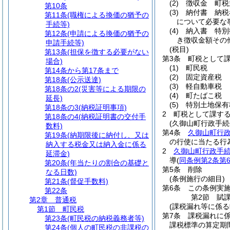
(2)
徴収金 町税
第10条
(3)
納付書 納税
第11条
(職権による換価の猶予の
について必要な
手続等)
(4)
納入書 特別
第12条
(申請による換価の猶予の
き徴収金額その
申請手続等)
(税目)
第13条
(担保を徴する必要がない
第3条
町税として
場合)
(1)
町民税
第14条から第17条まで
(2)
固定資産税
第18条
(公示送達)
(3)
軽自動車税
第18条の2
(災害等による期限の
(4)
町たばこ税
延長)
(5)
特別土地保有
第18条の3
(納税証明事項)
2
町税として課す
第18条の4
(納税証明書の交付手
(久御山町行政手続
数料)
第4条
久御山町行
第19条
(納期限後に納付し、又は
の行使に当たる行
納入する税金又は納入金に係る
2
久御山町行政手続
延滞金)
導
(
同条例第2条第
第20条
(年当たりの割合の基礎と
第5条
削除
なる日数)
(条例施行の細目)
第21条
(督促手数料)
第6条
この条例実
第22条
第2節
賦
第2章
普通税
(課税漏れ等に係る
第1節
町民税
第7条
課税漏れに
第23条
(町民税の納税義務者等)
課税標準の算定期
第24条
(個人の町民税の非課税の