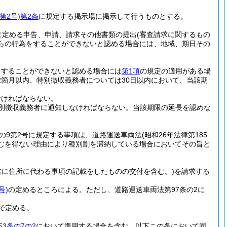
第2号)
第2条
に規定する掲示場に掲示して行うものとする。
に定める申告、申請、請求その他書類の提出
(審査請求に関するもの
らの行為をすることができないと認める場合には、地域、期日その
をすることができないと認める場合には
第1項
の規定の適用がある場
箇月以内、特別徴収義務者については30日以内において、当該期
なければならない。
別徴収義務者に通知しなければならない。
当該期限の延長を認めな
条の9第2号に規定する事項は、道路運送車両法
(昭和26年法律第185
やむを得ない理由により種別割を滞納している場合においてその旨と
明書に住所に代わる事項の記載をしたものの交付を含む。)
を請求する
号)
の定めるところによる。
ただし、道路運送車両法第97条の2に
で定める。
53条の7の2
において準用する場合を含む。以下この条において同