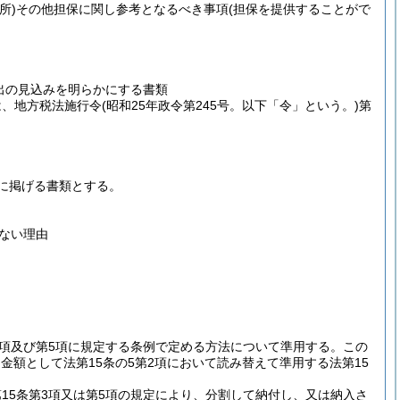
所)
その他担保に関し参考となるべき事項
(担保を提供することがで
出の見込みを明らかにする書類
は、地方税法施行令
(昭和25年政令第245号。以下「令」という。)
第
に掲げる書類とする。
ない理由
第3項及び第5項に規定する条例で定める方法について準用する。
この
金額として法第15条の5第2項において読み替えて準用する法第15
第15条第3項又は第5項の規定により、分割して納付し、又は納入さ