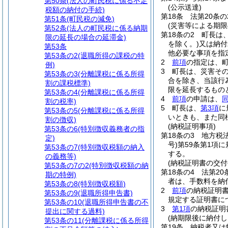
第50条
(法人の町民税に係る不足
(公示送達)
税額の納付の手続)
第18条
法第20条
第51条
(町民税の減免)
(災害等による期限
第52条
(法人の町民税に係る納期
第18条の2
町長は
限の延長の場合の延滞金)
を除く。)
又は納付
第53条
他必要な事項を指
第53条の2
(退職所得の課税の特
2
前項
の指定は、
例)
3
町長は、災害そ
第53条の3
(分離課税に係る所得
合を除き、当該行
割の課税標準)
限を延長するもの
第53条の4
(分離課税に係る所得
4
前項
の申請は、
割の税率)
5
町長は、
第3項
に
第53条の5
(分離課税に係る所得
いときも、また同
割の徴収)
(納税証明事項)
第53条の6
(特別徴収義務者の指
第18条の3
地方税
定)
号)
第59条第1項
第53条の7
(特別徴収税額の納入
する。
の義務等)
(納税証明書の交付
第53条の7の2
(特別徴収税額の納
第18条の4
法第20
期の特例)
者は、手数料を納
第53条の8
(特別徴収税額)
2
前項
の納税証明
第53条の9
(退職所得申告書)
規定する証明書に
第53条の10
(退職所得申告書の不
3
第1項
の納税証明
提出に関する過料)
(納期限後に納付
第53条の11
(分離課税に係る所得
第19条
納税者又は