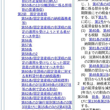
割の不足金額等の納入)
じ。)
、
第47条の4
第53条の12
(分離課税に係る所得
書に係る部分を除
割の普通徴収)
期限後にその税金
第2節
固定資産税
する。以下
第1号
第54条
(固定資産税の納税義務者
に応じ、
第1号
か
等)
る延滞金額を加算
第55条
(固定資産税の非課税の規
(1)
第40条
、
第4
定の適用を受けようとする者が
する税額 当該
すべき申告)
(2)
第81条の6第
第56条
納期限の翌日か
第57条
(3)
第81条の6第
第58条
日までの期間又
第58条の2
(4)
法第601条第
第59条
(固定資産税の非課税の規
の2第5項の規
定の適用を受けなくなった固定
(5)
第48条第1項
資産の所有者がすべき申告)
期限の翌日から
第60条
(非課税の固定資産に対す
(6)
第48条第1項
る有料貸付者の納税義務)
翌日から1月を
第61条
(固定資産税の課税標準)
2
町長は、納税者
第61条の2
(法第349条の3第27項
項
の延滞金額を減
等の条例で定める割合)
(年当たりの割合の
第62条
(固定資産税の税率)
第20条
前条
、
第4
第63条
(固定資産税の免税点)
びに
第130条第2項
第63条の2
(施行規則第15条の3第
する。
3項並びに第15条の3の2第4項及