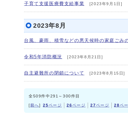
子育て支援医療費支給事業
[2023年9月1日]
2023年8月
台風、豪雨、積雪などの悪天候時の家庭ごみ
令和5年消防概況
[2023年8月21日]
自主避難所の閉鎖について
[2023年8月15日]
全509件中291～300件目
[
前へ
]
25
ページ
26
ページ
27
ページ
28
ペ