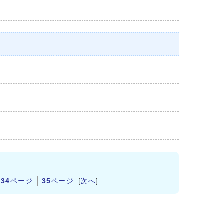
34
ページ
35
ページ
[
次へ
]