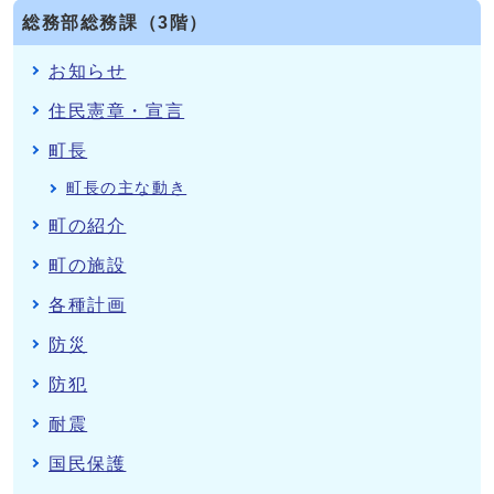
総務部総務課（3階）
お知らせ
住民憲章・宣言
町長
町長の主な動き
町の紹介
町の施設
各種計画
防災
防犯
耐震
国民保護