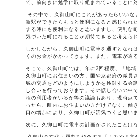
て、前向きに勉学に取り組まれていることに
その中で、久御山町にこれがあったらいいな
新駅ができたらもっと便利になると感じられ
する時にも便利になると思いますし、便利な
気づいた町になることが期待できると考えら
しかしながら、久御山町に電車を通すとなれ
くのお金がかかってきます。また、電車が通
そこで、久御山町では、年に2回程度、「地
久御山町にお住まいの方、国や京都府の職員
域の交通をどのようにしようかを検討する会
し合いを行っております。その話し合いの中
程の利用者がいるか等の議論もあり、現時点
ったら、町内にお住まいの方だけでなく、働
口の増加により、久御山町が活気づくと思い
次に、久御山町に電車の計画がされたことは
久御山の文化・歴史を紹介する「くみやま文