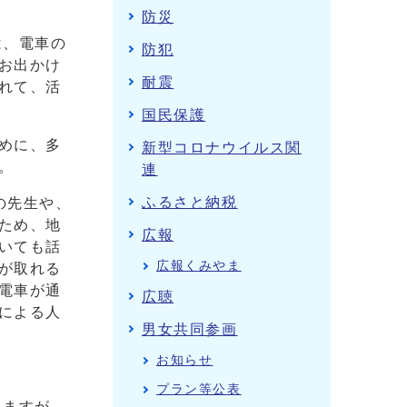
防災
は、電車の
防犯
お出かけ
耐震
れて、活
国民保護
めに、多
新型コロナウイルス関
。
連
ふるさと納税
の先生や、
ため、地
広報
いても話
広報くみやま
が取れる
電車が通
広聴
による人
男女共同参画
お知らせ
プラン等公表
りますが、