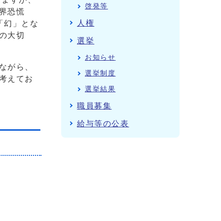
啓発等
界恐慌
人権
「幻」とな
の大切
選挙
お知らせ
ながら、
選挙制度
考えてお
選挙結果
職員募集
給与等の公表