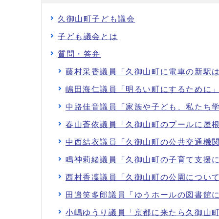
久御山町子ども議会
子ども議会とは
質問・答弁
藤村采香議員「久御山町に電車の新駅
嶋田海仁議員「明るい町にするために
中路佳音議員「家族や子ども、私たち
春山蒼依議員「久御山町のプールに屋
中西結衣議員「久御山町の公共交通機
鳴神莉緒議員「久御山町の子育て支援
西村香凜議員「久御山町の公園につい
田邉笑多郎議員「ゆうホールの図書館
小嶋ゆうり議員「京都に来たら久御山