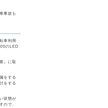
車事故も
転車利用
0のLED
業』に取
備をする
討をする
い状態が
すので、