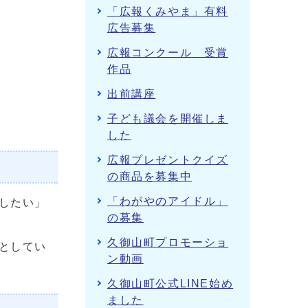
「広報くみやま」有料
広告募集
広報コンクール 受賞
作品
出前講座
子ども議会を開催しま
した
広報プレゼントクイズ
の商品を募集中
「わがやのアイドル」
したい」
の募集
久御山町プロモーショ
としてい
ン動画
久御山町公式LINE始め
ました