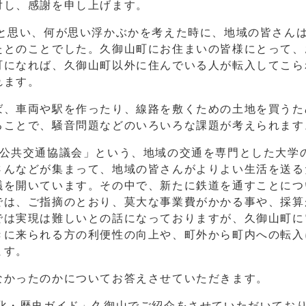
対し、感謝を申し上げます。
と思い、何が思い浮かぶかを考えた時に、地域の皆さん
たとのことでした。久御山町にお住まいの皆様にとって、
町になれば、久御山町以外に住んでいる人が転入してこら
れます。
ば、車両や駅を作ったり、線路を敷くための土地を買うた
ることで、騒音問題などのいろいろな課題が考えられます
域公共交通協議会」という、地域の交通を専門とした大学
さんなどが集まって、地域の皆さんがよりよい生活を送る
議を開いています。その中で、新たに鉄道を通すことにつ
では、ご指摘のとおり、莫大な事業費がかかる事や、採算
では実現は難しいとの話になっておりますが、久御山町に
きに来られる方の利便性の向上や、町外から町内への転入
ます。
なかったのかについてお答えさせていただきます。
化・歴史ガイド」久御山でご紹介をさせていただいてお