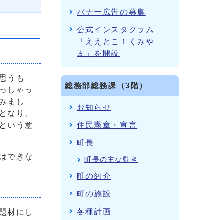
バナー広告の募集
公式インスタグラム
「ええとこ！くみや
ま」を開設
思うも
総務部総務課（3階）
っしゃっ
みまし
お知らせ
となり、
という意
住民憲章・宣言
町長
はできな
町長の主な動き
町の紹介
町の施設
各種計画
題材にし