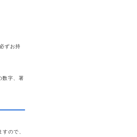
必ずお持
の数字、署
ますので、