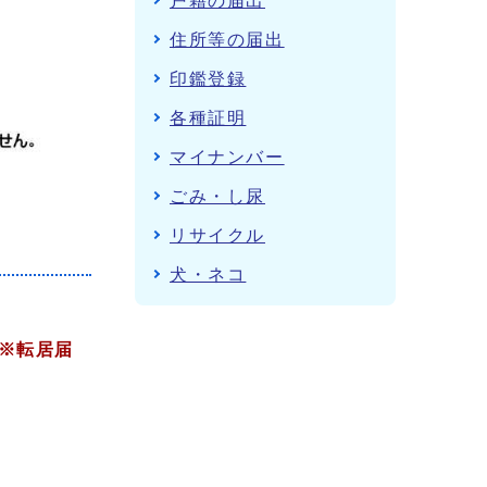
戸籍の届出
住所等の届出
印鑑登録
各種証明
マイナンバー
ごみ・し尿
リサイクル
犬・ネコ
※転居届