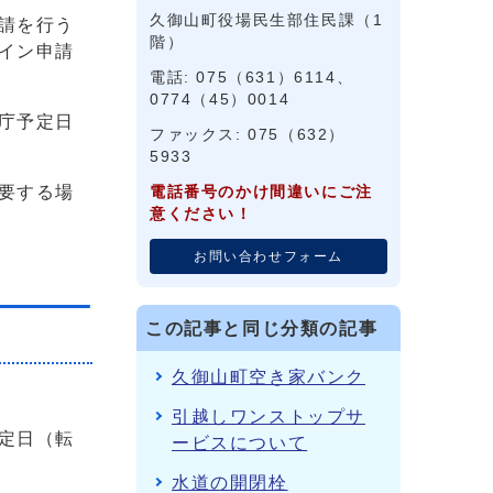
久御山町役場民生部住民課（1
請を行う
階）
イン申請
電話: 075（631）6114、
0774（45）0014
庁予定日
ファックス: 075（632）
5933
要する場
電話番号のかけ間違いにご注
意ください！
お問い合わせフォーム
この記事と同じ分類の記事
久御山町空き家バンク
引越しワンストップサ
定日（転
ービスについて
水道の開閉栓