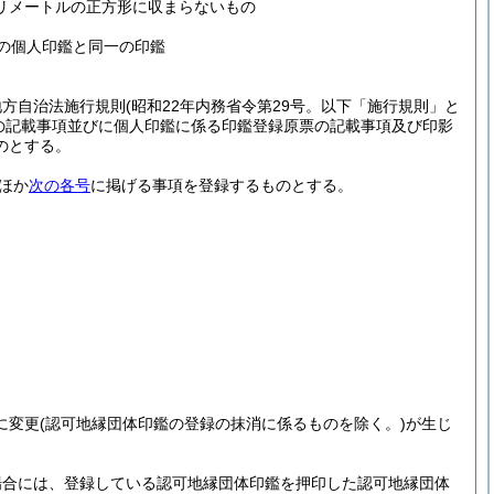
リメートルの正方形に収まらないもの
の個人印鑑と同一の印鑑
地方自治法施行規則
(昭和22年内務省令第29号。以下「施行規則」と
の記載事項並びに個人印鑑に係る印鑑登録原票の記載事項及び印影
のとする。
ほか
次の各号
に掲げる事項を登録するものとする。
に変更
(認可地縁団体印鑑の登録の抹消に係るものを除く。)
が生じ
場合には、登録している認可地縁団体印鑑を押印した認可地縁団体