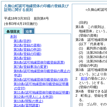
久御山町認可地縁団体の印鑑の登録及び
証明に関する規則
○久御山町認
平成18年3月30日 規則第4号
(目的)
(令和3年4月19日施行)
第1条
この規則は
地縁団体」という。
条項目次
沿革
(登録の資格)
本則
第2条
認可地縁団
第1条
(目的)
(以下「代表者等」
第2条
(登録の資格)
(1)
裁判所の仮処
第3条
(登録の申請)
(2)
法第260条
第4条
(登録の印鑑)
(3)
法第260条
第5条
(登録)
(4)
法第260条の
第6条
(認可地縁団体印鑑登録原票)
(登録の申請)
第7条
(登録事項の変更)
第3条
認可地縁団
第8条
(認可地縁団体印鑑登録の廃止の
という。)
により自
申請)
2
前項
の場合にお
第9条
(認可地縁団体印鑑登録の抹消)
という。)
とする。
第10条
(認可地縁団体印鑑登録証明書
(登録の印鑑)
の交付)
第4条
登録できる
第11条
(認可地縁団体印鑑登録証明書)
2
町長は、登録を
第12条
(代理人による申請)
る。
第13条
(閲覧の禁止)
(1)
ゴム印、その
第14条
(質問調査)