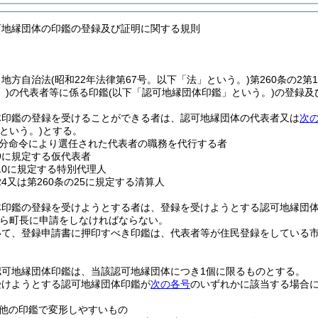
可地縁団体の印鑑の登録及び証明に関する規則
、地方自治法
(昭和22年法律第67号。以下「法」という。)
第260条の2
)
の代表者等に係る印鑑
(以下「認可地縁団体印鑑」という。)
の登録及
体印鑑の登録を受けることができる者は、認可地縁団体の代表者又は
次
という。)
とする。
分命令により選任された代表者の職務を代行する者
の9に規定する仮代表者
の10に規定する特別代理人
24又は第260条の25に規定する清算人
体印鑑の登録を受けようとする者は、登録を受けようとする認可地縁団
ら町長に申請をしなければならない。
いて、登録申請書に押印すべき印鑑は、代表者等が住民登録をしている
認可地縁団体印鑑は、当該認可地縁団体につき1個に限るものとする。
受けようとする認可地縁団体印鑑が
次の各号
のいずれかに該当する場合
他の印鑑で変形しやすいもの