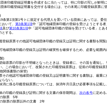
縁団体印鑑登録証明書を作成するに当たっては、特に印影の写しが鮮明
縁団体印鑑登録証明書を交付する場合には、その末尾に印鑑登録原票に
)
19条第1項第1号トに規定する代理人を置いている団体にあっては、委
において、
第3条第1項
中「認可地縁団体印鑑の登録を受けようとする者
項
及び
第10条第1項
中「認可地縁団体印鑑の登録を受けている者」とあ
のとする。
鑑登録原票その他認可地縁団体印鑑の登録又は証明に関する書類を閲覧
可地縁団体印鑑の登録又は証明の確実性を確保するため、必要な範囲内
製)
登録原票の印影が不明確となったときは、登録者に、その旨を通知し、
い。
この場合において、改製された印鑑登録原票は、従前の印鑑登録原
他関係書類の保管)
票その他認可地縁団体印鑑の登録又は証明書等に関する書類は、厳重に
ならない。
抹消に係る印鑑登録原票については、抹消年月日及び必要事項を記載し
体の印鑑の登録及び証明に関する文書の保存期間は、
次の各号
に定める
の除票 5年
の除票の除票以外の文書 2年