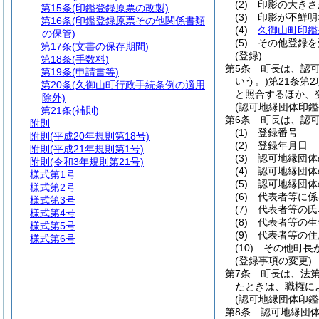
(2)
印影の大きさ
第15条
(印鑑登録原票の改製)
(3)
印影が不鮮明
第16条
(印鑑登録原票その他関係書類
(4)
久御山町印鑑
の保管)
(5)
その他登録を
第17条
(文書の保存期間)
(登録)
第18条
(手数料)
第5条
町長は、認
第19条
(申請書等)
いう。)
第21条第
第20条
(久御山町行政手続条例の適用
と照合するほか、
除外)
(認可地縁団体印鑑
第21条
(補則)
第6条
町長は、認
附則
(1)
登録番号
附則
(平成20年規則第18号)
(2)
登録年月日
附則
(平成21年規則第1号)
(3)
認可地縁団体
附則
(令和3年規則第21号)
(4)
認可地縁団体
様式第1号
(5)
認可地縁団体
様式第2号
(6)
代表者等に係
様式第3号
(7)
代表者等の氏
様式第4号
(8)
代表者等の生
様式第5号
(9)
代表者等の住
様式第6号
(10)
その他町長
(登録事項の変更)
第7条
町長は、法第
たときは、職権に
(認可地縁団体印鑑
第8条
認可地縁団