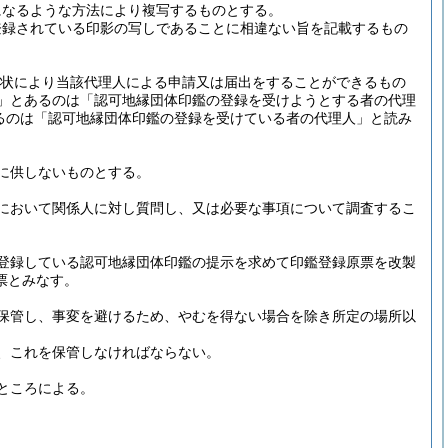
になるような方法により複写するものとする。
登録されている印影の写しであることに相違ない旨を記載するもの
任状により当該代理人による申請又は届出をすることができるもの
」とあるのは「認可地縁団体印鑑の登録を受けようとする者の代理
るのは「認可地縁団体印鑑の登録を受けている者の代理人」と読み
に供しないものとする。
において関係人に対し質問し、又は必要な事項について調査するこ
登録している認可地縁団体印鑑の提示を求めて印鑑登録原票を改製
票とみなす。
保管し、事変を避けるため、やむを得ない場合を除き所定の場所以
、これを保管しなければならない。
ところによる。