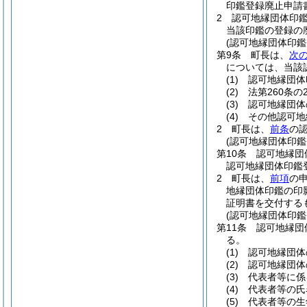
印鑑登録廃止申請
2
認可地縁団体印
当該印鑑の登録の
(認可地縁団体印鑑
第9条
町長は、
次
については、当該
(1)
認可地縁団体
(2)
法第260条
(3)
認可地縁団体
(4)
その他認可地
2
町長は、
前条
の
(認可地縁団体印鑑
第10条
認可地縁団
認可地縁団体印鑑
2
町長は、
前項
の
地縁団体印鑑の印
証明書を交付する
(認可地縁団体印鑑
第11条
認可地縁団
る。
(1)
認可地縁団体
(2)
認可地縁団体
(3)
代表者等に係
(4)
代表者等の氏
(5)
代表者等の生