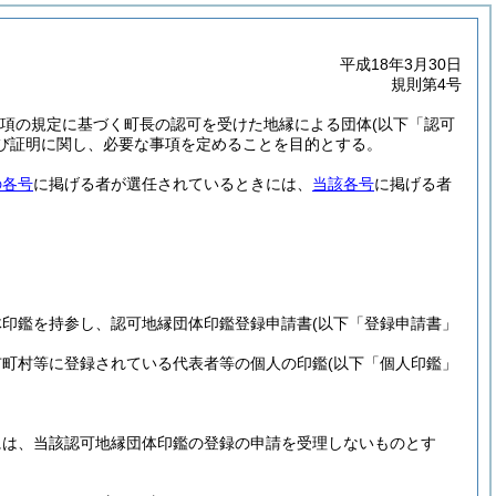
平成18年3月30日
規則第4号
第1項の規定に基づく町長の認可を受けた地縁による団体
(以下「認可
び証明に関し、必要な事項を定めることを目的とする。
の各号
に掲げる者が選任されているときには、
当該各号
に掲げる者
体印鑑を持参し、認可地縁団体印鑑登録申請書
(以下「登録申請書」
市町村等に登録されている代表者等の個人の印鑑
(以下「個人印鑑」
には、当該認可地縁団体印鑑の登録の申請を受理しないものとす