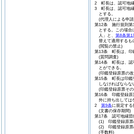
2
町長は、認可地
3
町長は、認可地
とする。
(代理人による申請
第12条
施行規則第
とする。
この場合
人」と、
第8条第1
替えて適用するも
(閲覧の禁止)
第13条
町長は、印
(質問調査)
第14条
町長は、認
とができる。
(印鑑登録原票の改
第15条
町長は印鑑
しなければならな
(印鑑登録原票その
第16条
印鑑登録原
外に持ち出しては
2
第9条
に規定する
(文書の保存期間)
第17条
認可地縁団
(1)
印鑑登録原票
(2)
印鑑登録原票
(手数料)