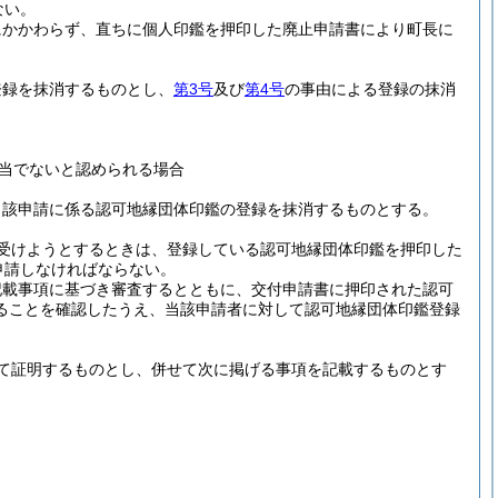
ない。
にかかわらず、直ちに個人印鑑を押印した廃止申請書により町長に
登録を抹消するものとし、
第3号
及び
第4号
の事由による登録の抹消
。
当でないと認められる場合
当該申請に係る認可地縁団体印鑑の登録を抹消するものとする。
受けようとするときは、登録している認可地縁団体印鑑を押印した
申請しなければならない。
記載事項に基づき審査するとともに、交付申請書に押印された認可
ることを確認したうえ、当該申請者に対して認可地縁団体印鑑登録
て証明するものとし、併せて次に掲げる事項を記載するものとす