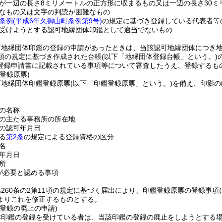
が一辺の長さ8ミリメートルの正方形に収まるもの又は一辺の長さ30ミ
なもの又は文字の判読が困難なもの
条例
(平成6年久御山町条例第9号)
の規定に基づき登録している代表者等
受けようとする認可地縁団体印鑑として適当でないもの
可地縁団体印鑑の登録の申請があったときは、当該認可地縁団体につき
2項の規定に基づき作成された台帳
(以下「地縁団体登録台帳」という。)
登録申請書に記載されている事項等について審査したうえ、登録するも
登録原票)
可地縁団体印鑑登録原票
(以下「印鑑登録原票」という。)
を備え、印影の
の名称
の主たる事務所の所在地
の認可年月日
る
第2条
の規定による登録資格の区分
名
年月日
所
が必要と認める事項
260条の2第11項の規定に基づく届出により、印鑑登録原票の登録事項
よりこれを修正するものとする。
登録の廃止の申請)
体印鑑の登録を受けている者は、当該印鑑の登録の廃止をしようとする