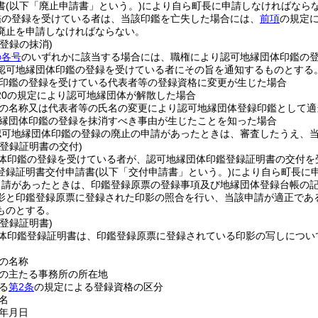
書
(以下「廃止申請書」という。)
により自ら町長に申請しなければなら
鑑の登録を受けている者は、当該印鑑を亡失した場合には、
前項
の規定
廃止を申請しなければならない。
登録の抹消)
の各号
のいずれかに該当する場合には、職権により認可地縁団体印鑑の
認可地縁団体印鑑の登録を受けている者にその旨を通知するものとする
印鑑の登録を受けている代表者等の登録資格に変更が生じた場合
の20の規定により認可地縁団体が解散した場合
の名称又は代表者等の氏名の変更により認可地縁団体登録印鑑として適
縁団体印鑑の登録を抹消すべき事由が生じたことを知った場合
認可地縁団体印鑑の登録の廃止の申請があったときは、審査したうえ、
登録証明書の交付)
体印鑑の登録を受けている者が、認可地縁団体印鑑登録証明書の交付を
登録証明書交付申請書
(以下「交付申請書」という。)
により自ら町長に
申請があったときは、印鑑登録原票の登録事項及び地縁団体登録台帳の
影と印鑑登録原票に登録された印影の照合を行い、当該申請が適正であ
ものとする。
登録証明書)
体印鑑登録証明書は、印鑑登録原票に登録されている印影の写しについ
の名称
の主たる事務所の所在地
る
第2条
の規定による登録資格の区分
名
年月日