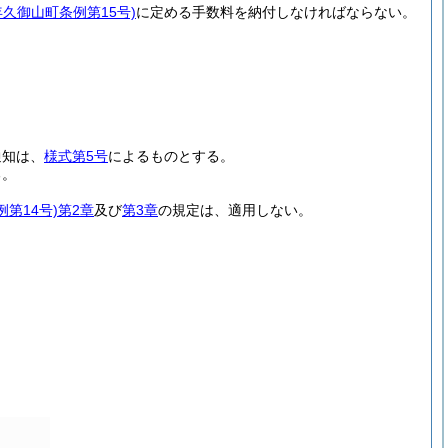
年久御山町条例第15号)
に定める手数料を納付しなければならない。
通知は、
様式第5号
によるものとする。
る。
第14号)
第2章
及び
第3章
の規定は、適用しない。