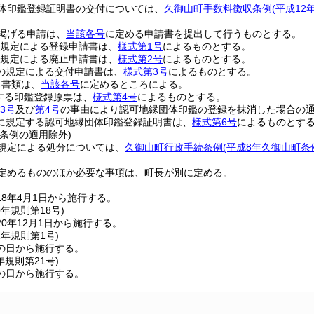
体印鑑登録証明書の交付については、
久御山町手数料徴収条例
(平成12
掲げる申請は、
当該各号
に定める申請書を提出して行うものとする。
規定による登録申請書は、
様式第1号
によるものとする。
規定による廃止申請書は、
様式第2号
によるものとする。
の規定による交付申請書は、
様式第3号
によるものとする。
る書類は、
当該各号
に定めるところによる。
する印鑑登録原票は、
様式第4号
によるものとする。
3号
及び
第4号
の事由により認可地縁団体印鑑の登録を抹消した場合の
に規定する認可地縁団体印鑑登録証明書は、
様式第6号
によるものとす
条例の適用除外)
規定による処分については、
久御山町行政手続条例
(平成8年久御山町条例
定めるもののほか必要な事項は、町長が別に定める。
8年4月1日から施行する。
0年
規則第18号)
0年12月1日から施行する。
1年
規則第1号)
の日から施行する。
年
規則第21号)
の日から施行する。