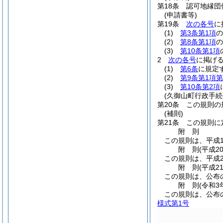
第18条
認可地縁団
(申請書等)
第19条
次の各号
に
(1)
第3条第1項
の
(2)
第8条第1項
の
(3)
第10条第1項
2
次の各号
に掲げ
(1)
第6条
に規定
(2)
第9条第1項第
(3)
第10条第2項
(久御山町行政手続
第20条
この規則の
(補則)
第21条
この規則に
附
則
この規則は、平成1
附
則
(平成2
この規則は、平成2
附
則
(平成2
この規則は、公布
附
則
(令和3
この規則は、公布
様式第1号