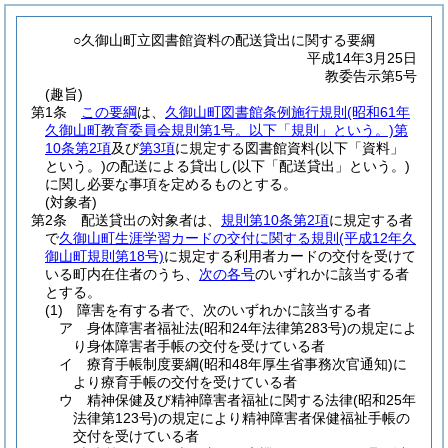
○久御山町立図書館資料の配送貸出に関する要綱
平成14年3月25日
教委告示第5号
(趣旨)
第1条
この要綱
は、
久御山町図書館条例施行規則
(昭和61年
久御山町教育委員会規則第1号。以下「規則」という。)
第
10条第2項
及び
第3項
に規定する図書館資料
(以下「資料」
という。)
の配送による貸出し
(以下「配送貸出」という。)
に関し必要な事項を定めるものとする。
(対象者)
第2条
配送貸出の対象者は、
規則第10条第2項
に規定する者
で
久御山町生涯学習カードの交付に関する規則
(平成12年久
御山町規則第18号)
に規定する利用者カードの交付を受けて
いる町内在住者のうち、
次の各号
のいずれかに該当する者
とする。
(1)
障害を有する者で、次のいずれかに該当する者
ア
身体障害者福祉法
(昭和24年法律第283号)
の規定によ
り身体障害者手帳の交付を受けている者
イ
療育手帳制度要綱
(昭和48年厚生省事務次官通知)
に
より療育手帳の交付を受けている者
ウ
精神保健及び精神障害者福祉に関する法律
(昭和25年
法律第123号)
の規定により精神障害者保健福祉手帳の
交付を受けている者