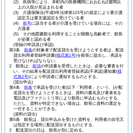
(2)
疾病等により、本町内の医療機関におおむね2週間以
上の入院が見込まれる者
(3)
介護保険法
(平成9年法律第123号)
の規定により要介護
認定又は要支援認定を受けている者
(4)
前号
に該当する者が介護を受けている場合には、その
介護者
(5)
その他図書館を利用することが困難な高齢者で、館長
が必要と認める者
(登録の申請及び承認)
第3条
前条
の対象者で配送貸出を受けようとする者は、配送
貸出利用者登録申請書
(
様式第1号
)
を館長に提出し、承認を
受けなければならない。
2
館長は、
前項
の申請書を受理したときは、必要な審査を行
い、その結果を配送貸出利用者登録承認
(不承認)
通知書
(
様
式第2号
)
により申請者に通知するものとする。
(貸出申込)
第4条
前条
で承認を受けた者
(以下「利用者」という。)
が配
送貸出を受けようとするときは、資料の書名及び著者名を
電話及びファクシミリ等により館長に申込むものとする。
ただし、資料が特定できない場合は、館長に資料の選定を
一任することができる。
(資料の貸出)
第5条
館長は、貸出申込みを受けた資料を、利用者の自宅又
は指定する場所に配送貸出するものとする。
2
配送貸出の日は、館長が別に定める。