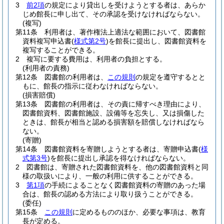
3
前2項
の規定により貸出しを受けようとする者は、あらか
じめ館長に申し出て、その承認を受けなければならない。
(複写)
第11条
利用者は、著作権法上適法な範囲において、図書館
資料複写申込書
(
様式第2号
)
を館長に提出し、図書館資料を
複写することができる。
2
複写に要する費用は、利用者の負担とする。
(利用者の責務)
第12条
図書館の利用者は、
この規則
の規定を遵守するとと
もに、館長の指示に従わなければならない。
(損害賠償)
第13条
図書館の利用者は、その責に帰すべき理由により、
図書館資料、図書館施設、設備等を忘失し、又は損傷した
ときは、館長が相当と認める損害額を賠償しなければなら
ない。
(寄贈)
第14条
図書館資料を寄贈しようとする者は、寄贈申込書
(
様
式第3号
)
を館長に提出し承認を得なければならない。
2
図書館は、寄贈された図書館資料を、他の図書館資料と同
様の取扱いにより、一般の利用に供することができる。
3
第1項
の手続によることなく図書館資料の寄贈のあった場
合は、館長の認める方法により取り扱うことができる。
(委任)
第15条
この規則
に定めるもののほか、必要な事項は、教育
長が定める。