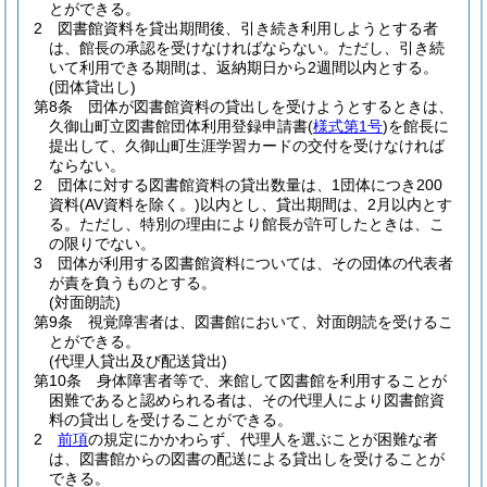
とができる。
2
図書館資料を貸出期間後、引き続き利用しようとする者
は、館長の承認を受けなければならない。
ただし、引き続
いて利用できる期間は、返納期日から2週間以内とする。
(団体貸出し)
第8条
団体が図書館資料の貸出しを受けようとするときは、
久御山町立図書館団体利用登録申請書
(
様式第1号
)
を館長に
提出して、久御山町生涯学習カードの交付を受けなければ
ならない。
2
団体に対する図書館資料の貸出数量は、1団体につき200
資料
(AV資料を除く。)
以内とし、貸出期間は、2月以内とす
る。
ただし、特別の理由により館長が許可したときは、こ
の限りでない。
3
団体が利用する図書館資料については、その団体の代表者
が責を負うものとする。
(対面朗読)
第9条
視覚障害者は、図書館において、対面朗読を受けるこ
とができる。
(代理人貸出及び配送貸出)
第10条
身体障害者等で、来館して図書館を利用することが
困難であると認められる者は、その代理人により図書館資
料の貸出しを受けることができる。
2
前項
の規定にかかわらず、代理人を選ぶことが困難な者
は、図書館からの図書の配送による貸出しを受けることが
できる。