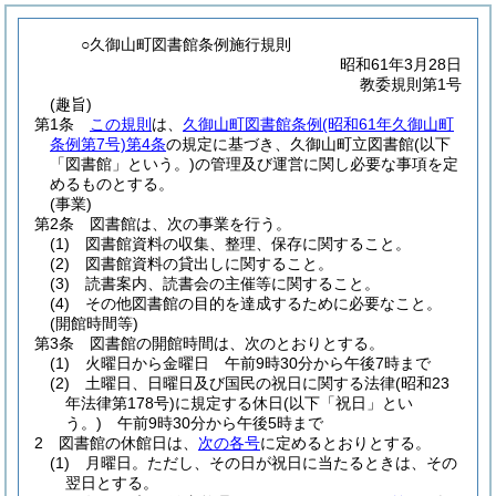
○久御山町図書館条例施行規則
昭和61年3月28日
教委規則第1号
(趣旨)
第1条
この規則
は、
久御山町図書館条例
(昭和61年久御山町
条例第7号)
第4条
の規定に基づき、久御山町立図書館
(以下
「図書館」という。)
の管理及び運営に関し必要な事項を定
めるものとする。
(事業)
第2条
図書館は、次の事業を行う。
(1)
図書館資料の収集、整理、保存に関すること。
(2)
図書館資料の貸出しに関すること。
(3)
読書案内、読書会の主催等に関すること。
(4)
その他図書館の目的を達成するために必要なこと。
(開館時間等)
第3条
図書館の開館時間は、次のとおりとする。
(1)
火曜日から金曜日 午前9時30分から午後7時まで
(2)
土曜日、日曜日及び国民の祝日に関する法律
(昭和23
年法律第178号)
に規定する休日
(以下「祝日」とい
う。)
午前9時30分から午後5時まで
2
図書館の休館日は、
次の各号
に定めるとおりとする。
(1)
月曜日。
ただし、その日が祝日に当たるときは、その
翌日とする。