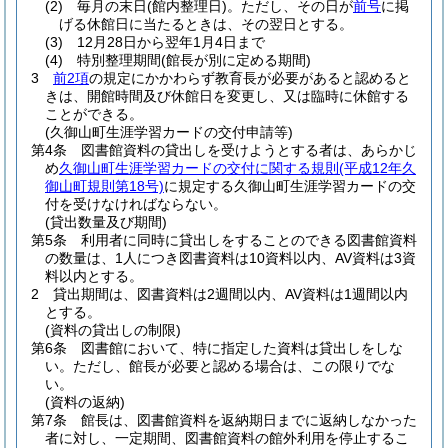
(2)
毎月の末日
(館内整理日)
。
ただし、その日が
前号
に掲
げる休館日に当たるときは、その翌日とする。
(3)
12月28日から翌年1月4日まで
(4)
特別整理期間
(館長が別に定める期間)
3
前2項
の規定にかかわらず教育長が必要があると認めると
きは、開館時間及び休館日を変更し、又は臨時に休館する
ことができる。
(久御山町生涯学習カードの交付申請等)
第4条
図書館資料の貸出しを受けようとする者は、あらかじ
め
久御山町生涯学習カードの交付に関する規則
(平成12年久
御山町規則第18号)
に規定する久御山町生涯学習カードの交
付を受けなければならない。
(貸出数量及び期間)
第5条
利用者に同時に貸出しをすることのできる図書館資料
の数量は、1人につき図書資料は10資料以内、AV資料は3資
料以内とする。
2
貸出期間は、図書資料は2週間以内、AV資料は1週間以内
とする。
(資料の貸出しの制限)
第6条
図書館において、特に指定した資料は貸出しをしな
い。
ただし、館長が必要と認める場合は、この限りでな
い。
(資料の返納)
第7条
館長は、図書館資料を返納期日までに返納しなかった
者に対し、一定期間、図書館資料の館外利用を停止するこ