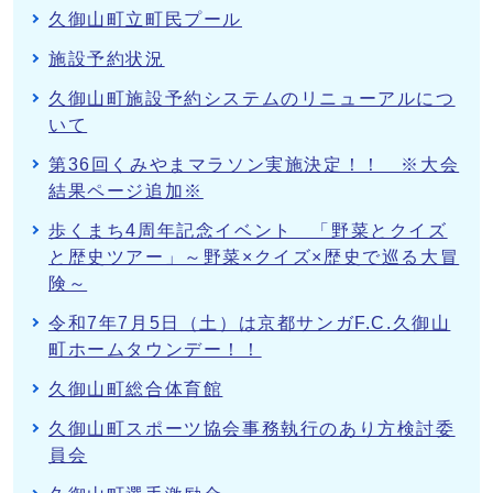
久御山町立町民プール
施設予約状況
久御山町施設予約システムのリニューアルにつ
いて
第36回くみやまマラソン実施決定！！ ※大会
結果ページ追加※
歩くまち4周年記念イベント 「野菜とクイズ
と歴史ツアー」～野菜×クイズ×歴史で巡る大冒
険～
令和7年7月5日（土）は京都サンガF.C.久御山
町ホームタウンデー！！
久御山町総合体育館
久御山町スポーツ協会事務執行のあり方検討委
員会