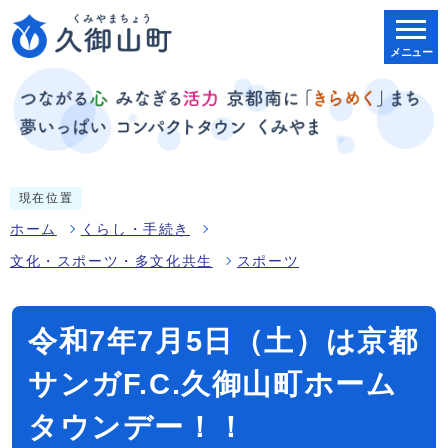
メニュー
現在位置
ホーム
くらし・手続き
文化・スポーツ・多文化共生
スポーツ
令和7年7月5日（土）は京都
サンガF.C.久御山町ホーム
タウンデー！！