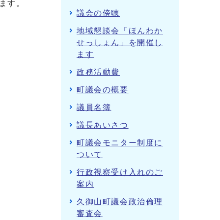
ます。
議会の傍聴
地域懇談会「ほんわか
せっしょん」を開催し
ます
政務活動費
町議会の概要
議員名簿
議長あいさつ
町議会モニター制度に
ついて
行政視察受け入れのご
案内
久御山町議会政治倫理
審査会