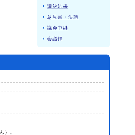
議決結果
意見書・決議
議会中継
会議録
ん）。