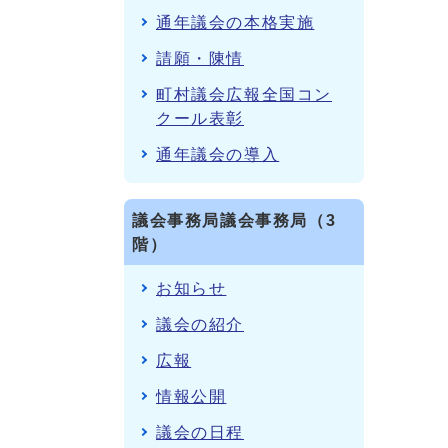
通年議会の本格実施
請願・陳情
町村議会広報全国コン
クール表彰
通年議会の導入
議会事務局議会事務局（3
階）
お知らせ
議会の紹介
広報
情報公開
議会の日程