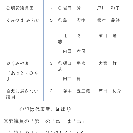
公明党議員団
2
◎岩田 芳一 戸川 和子
くみやま みらい
5
◎島 宏樹 松本 義裕
辻 徹 濱口 隆
志
内田 孝司
＠くみやま
3
◎樋口 房次 大宮 竹
志
（あっとくみや
ま）
田井 稔
会派に属さない
2
塚本 五三藏 芦田 祐介
議員
◎印は代表者、届出順
※巽議員の「巽」の「己」は「巳」
辻議員の「辻」は1点しんにょう