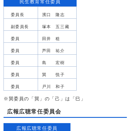
民生教育常任委員
委員長
濱口 隆志
副委員長
塚本 五三藏
委員
田井 稔
委員
芦田 祐介
委員
島 宏樹
委員
巽 悦子
委員
戸川 和子
※巽委員の「巽」の「己」は「巳」
広報広聴常任委員会
広報広聴常任委員