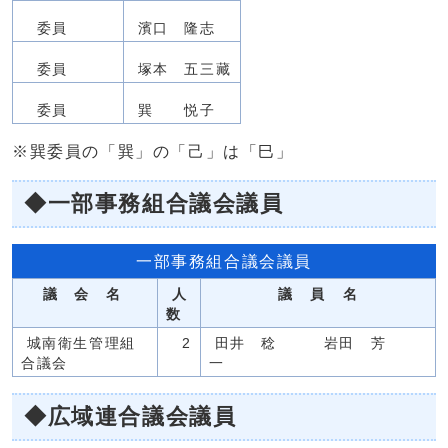
委員
濱口 隆志
委員
塚本 五三藏
委員
巽 悦子
※巽委員の「巽」の「己」は「巳」
◆一部事務組合議会議員
一部事務組合議会議員
議 会 名
人
議 員 名
数
城南衛生管理組
2
田井 稔 岩田 芳
合議会
一
◆広域連合議会議員