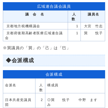
広域連合議会議員
議 会 名
人
議員名
数
京都地方税機構議会
1
大宮 竹志
京都府後期高齢者医療広域連合議
1
巽 悦子
会
※巽議員の「巽」の「己」は「巳」
◆会派構成
会派構成
会派名
人
構成員
数
日本共産党議員
2
◎巽 悦子 中野 ます
団
み