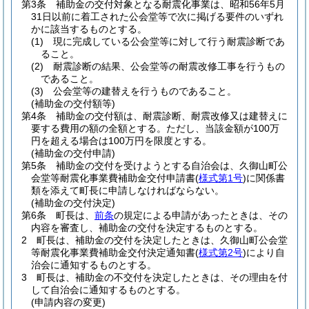
第3条
補助金の交付対象となる耐震化事業は、昭和56年5月
31日以前に着工された公会堂等で次に掲げる要件のいずれ
かに該当するものとする。
(1)
現に完成している公会堂等に対して行う耐震診断であ
ること。
(2)
耐震診断の結果、公会堂等の耐震改修工事を行うもの
であること。
(3)
公会堂等の建替えを行うものであること。
(補助金の交付額等)
第4条
補助金の交付額は、耐震診断、耐震改修又は建替えに
要する費用の額の全額とする。
ただし、当該金額が100万
円を超える場合は100万円を限度とする。
(補助金の交付申請)
第5条
補助金の交付を受けようとする自治会は、久御山町公
会堂等耐震化事業費補助金交付申請書
(
様式第1号
)
に関係書
類を添えて町長に申請しなければならない。
(補助金の交付決定)
第6条
町長は、
前条
の規定による申請があったときは、その
内容を審査し、補助金の交付を決定するものとする。
2
町長は、補助金の交付を決定したときは、久御山町公会堂
等耐震化事業費補助金交付決定通知書
(
様式第2号
)
により自
治会に通知するものとする。
3
町長は、補助金の不交付を決定したときは、その理由を付
して自治会に通知するものとする。
(申請内容の変更)