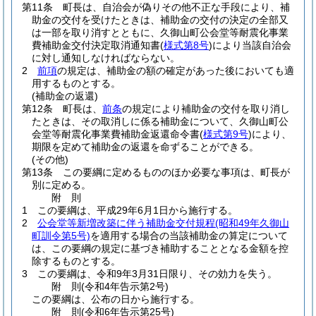
第11条
町長は、自治会が偽りその他不正な手段により、補
助金の交付を受けたときは、補助金の交付の決定の全部又
は一部を取り消すとともに、久御山町公会堂等耐震化事業
費補助金交付決定取消通知書
(
様式第8号
)
により当該自治会
に対し通知しなければならない。
2
前項
の規定は、補助金の額の確定があった後においても適
用するものとする。
(補助金の返還)
第12条
町長は、
前条
の規定により補助金の交付を取り消し
たときは、その取消しに係る補助金について、久御山町公
会堂等耐震化事業費補助金返還命令書
(
様式第9号
)
により、
期限を定めて補助金の返還を命ずることができる。
(その他)
第13条
この要綱に定めるもののほか必要な事項は、町長が
別に定める。
附
則
1
この要綱は、平成29年6月1日から施行する。
2
公会堂等新増改築に伴う補助金交付規程
(昭和49年久御山
町訓令第5号)
を適用する場合の当該補助金の算定について
は、この要綱の規定に基づき補助することとなる金額を控
除するものとする。
3
この要綱は、令和9年3月31日限り、その効力を失う。
附
則
(令和4年
告示第2号)
この要綱は、公布の日から施行する。
附
則
(令和6年
告示第25号)