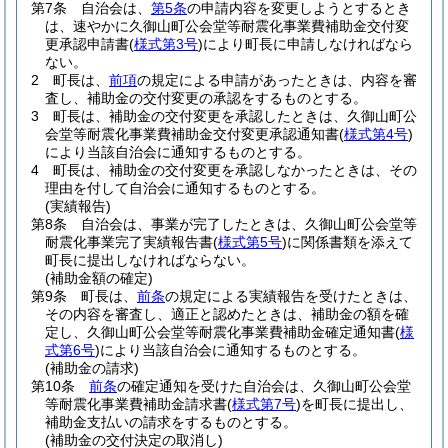
第7条
自治会は、
第5条
の申請内容を変更しようとするとき
は、速やかに久御山町公会堂等耐震化事業費補助金交付変
更承認申請書
(
様式第3号
)
により町長に申請しなければなら
ない。
2
町長は、
前項
の規定による申請があったときは、内容を審
査し、補助金の交付変更の承認をするものとする。
3
町長は、補助金の交付変更を承認したときは、久御山町公
会堂等耐震化事業費補助金交付変更承認通知書
(
様式第4号
)
により当該自治会に通知するものとする。
4
町長は、補助金の交付変更を承認しなかったときは、その
理由を付して自治会に通知するものとする。
(実績報告)
第8条
自治会は、事業が完了したときは、久御山町公会堂等
耐震化事業完了実績報告書
(
様式第5号
)
に関係書類を添えて
町長に提出しなければならない。
(補助金額の確定)
第9条
町長は、
前条
の規定による実績報告を受けたときは、
その内容を審査し、適正と認めたときは、補助金の額を確
定し、久御山町公会堂等耐震化事業費補助金確定通知書
(
様
式第6号
)
により当該自治会に通知するものとする。
(補助金の請求)
第10条
前条
の確定通知を受けた自治会は、久御山町公会堂
等耐震化事業費補助金請求書
(
様式第7号
)
を町長に提出し、
補助金支払いの請求をするものとする。
(補助金の交付決定の取消し)