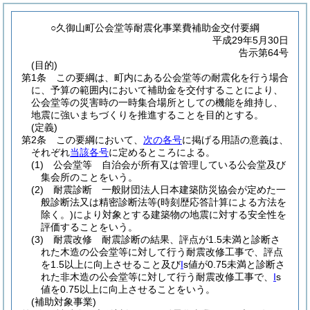
○久御山町公会堂等耐震化事業費補助金交付要綱
平成29年5月30日
告示第64号
(目的)
第1条
この要綱は、町内にある公会堂等の耐震化を行う場合
に、予算の範囲内において補助金を交付することにより、
公会堂等の災害時の一時集合場所としての機能を維持し、
地震に強いまちづくりを推進することを目的とする。
(定義)
第2条
この要綱において、
次の各号
に掲げる用語の意義は、
それぞれ
当該各号
に定めるところによる。
(1)
公会堂等 自治会が所有又は管理している公会堂及び
集会所のことをいう。
(2)
耐震診断 一般財団法人日本建築防災協会が定めた一
般診断法又は精密診断法等
(時刻歴応答計算による方法を
除く。)
により対象とする建築物の地震に対する安全性を
評価することをいう。
(3)
耐震改修 耐震診断の結果、評点が1.5未満と診断さ
れた木造の公会堂等に対して行う耐震改修工事で、評点
を1.5以上に向上させること及び
I
s値が0.75未満と診断さ
れた非木造の公会堂等に対して行う耐震改修工事で、
I
s
値を0.75以上に向上させることをいう。
(補助対象事業)