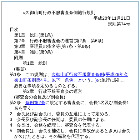
○久御山町行政不服審査条例施行規則
平成28年11月21日
規則第14号
目次
第1章
総則
(第1条)
第2章
行政不服審査会の運営
(第2条―第6条)
第3章
審理員の指名等
(第7条・第8条)
第4章
雑則
(第9条)
附則
第1章
総則
(趣旨)
第1条
この規則は、
久御山町行政不服審査条例
(平成28年久
御山町条例第4号。以下「条例」という。)
の施行に関し、
必要な事項を定めるものとする。
第2章
行政不服審査会の運営
(審査会の会長及び副会長)
第2条
条例第2条
に規定する審査会に、会長1名及び副会長1
名を置く。
2
会長及び副会長は、委員の互選によって定める。
3
会長及び副会長の任期は、委員の任期による。
4
会長は、会務を総理し、審査会を代表する。
5
副会長は、会長を補佐し、会長に事故があるとき又は会長
が欠けたときは、その職務を代理する。