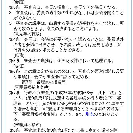
(会議)
第3条
審査会は、会長が招集し、会長がその議長となる。
2
審査会は、委員の過半数の出席がなければ会議を開くこと
ができない。
3
審査会の議事は、出席する委員の過半数をもって決し、可
否同数のときは、議長の決するところによる。
(意見等の聴取)
第4条
会長は、会議に必要があると認めるときは、委員以外
の者を会議に出席させ、その説明若しくは意見を聴き、又
は資料の提出を求めることができる。
(庶務)
第5条
審査会の庶務は、企画財政課において処理する。
(委任)
第6条
この章に定めるもののほか、審査会の運営に関し必要
な事項は、会長が審査会に諮って定める。
第3章
審理員の指名等
(審理員候補者名簿)
第7条
行政不服審査法
(平成26年法律第68号。以下「法」と
いう。)
第9条第1項に規定する審理手続を行う者
(以下「審
理員」という。)
の法第17条
(法第66条第1項において準用す
る場合を含む。)
に規定する審理員となるべき者の名簿
(以
下「審理員候補者名簿」という。)
は、
別表
のとおりとす
る。
(審理員の指名)
第8条
審査請求
(法第9条第1項ただし書に定める場合を除