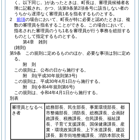
く。以下同じ。)
があったときは、町長は、審理員候補者名
簿に記載され、かつ、法第9条第2項各号に該当しない者の
うちから遅滞なく審理員1名を指名するものとする。
2
前項
の場合において、町長が特に必要と認めたときは、複
数の審理員を指名することができる。
この場合において、
指名された審理員のうち1名を審理員が行う事務を総括する
ものとして指定するものとする。
第4章
雑則
(雑則)
第9条
この規則に定めるもののほか、必要な事項は別に定め
る。
附
則
この規則は、公布の日から施行する。
附
則
(平成30年
規則第3号)
この規則は、平成30年4月1日から施行する。
附
則
(令和4年
規則第6号)
この規則は、令和4年4月1日から施行する。
別表
審理員となるべ
総務部長、民生部長、事業環境部長、都
き者
市整備部長、消防長、総務課長、企画財
政課長、税務課長、住民課長、福祉課
長、子育て支援課長、国保健康課長、産
業・環境政策課長、上下水道課長、建設
課長、新市街地整備課長、消防本部次長