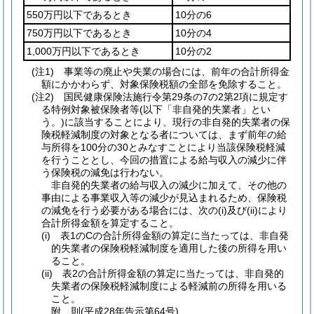
550万円以下であるとき
10分の6
750万円以下であるとき
10分の4
1,000万円以下であるとき
10分の2
(注1) 事業等の廃止や失業の場合には、前年の合計所得金
額にかかわらず、対象保険税額の全部を免除すること。
(注2) 国民健康保険法施行令第29条の7の2第2項に規定す
る特例対象被保険者等(以下「非自発的失業者」とい
う。)に該当することにより、現行の非自発的失業者の保
険税軽減制度の対象となる者については、まず前年の給
与所得を100分の30とみなすことにより当該保険税軽減
を行うこととし、今回の措置による給与収入の減少に伴
う保険税の減免は行わない。
非自発的失業者の給与収入の減少に加えて、その他の
事由による事業収入等の減少が見込まれるため、保険税
の減免を行う必要がある場合には、次の(i)及び(ii)により
合計所得金額を算定すること。
(i) 表1のCの合計所得金額の算定に当たっては、非自発
的失業者の保険税軽減制度を適用した後の所得を用い
ること。
(ii) 表2の合計所得金額の算定に当たっては、非自発的
失業者の保険税軽減制度による軽減前の所得を用いる
こと。
附
則
(平成28年
告示第64号)