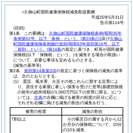
○久御山町国民健康保険税減免取扱要綱
平成25年5月31日
告示第114号
(目的)
第1条
この要綱は、
久御山町国民健康保険税条例
(昭和35年
条例第52号。以下「条例」という。)
第23条の3
及び
久御山
町国民健康保険条例施行規則
(昭和53年規則第16号。以下
「規則」という。)
第14条
の規定に基づき、町長が国民健康
保険税
(以下「保険税」という。)
を減免する場合の取扱い
について、必要な事項を定めるものとする。
(減免の基準等)
第2条
規則第14条第3項
の規定に基づく保険税の減免の基準
は、次のとおりとする。
(1)
震災、風水害、火災その他これらに類する災害によ
り、居住する家屋に著しい損害を受けた世帯
(基礎控除後
の前年の総所得額が1,000万円以下の世帯に限る。)
につ
いては、
次表
の左欄に掲げる被害の程度の区分に応じ、
それぞれ右欄に掲げる減免の割合の減免を行う。
被害の程度
減免の割合
7割以上
その罹災日の属する月から12
か月分の保険税について、10分
の10を減免