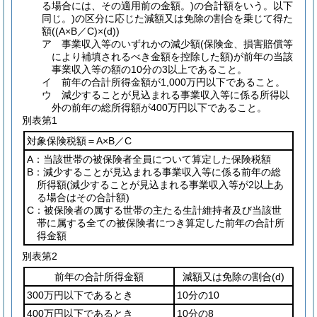
る場合には、その適用前の金額。)
の合計額をいう。以下
同じ。)
の区分に応じた減額又は免除の割合を乗じて得た
額
(
(A×B／C)
×
(d)
)
ア
事業収入等のいずれかの減少額
(保険金、損害賠償等
により補填されるべき金額を控除した額)
が前年の当該
事業収入等の額の10分の3以上であること。
イ
前年の合計所得金額が1,000万円以下であること。
ウ
減少することが見込まれる事業収入等に係る所得以
外の前年の総所得額が400万円以下であること。
別表第1
対象保険税額＝A×B／C
A：当該世帯の被保険者全員について算定した保険税額
B：減少することが見込まれる事業収入等に係る前年の総
所得額
(減少することが見込まれる事業収入等が2以上あ
る場合はその合計額)
C：被保険者の属する世帯の主たる生計維持者及び当該世
帯に属する全ての被保険者につき算定した前年の合計所
得金額
別表第2
前年の合計所得金額
減額又は免除の割合
(d)
300万円以下であるとき
10分の10
400万円以下であるとき
10分の8