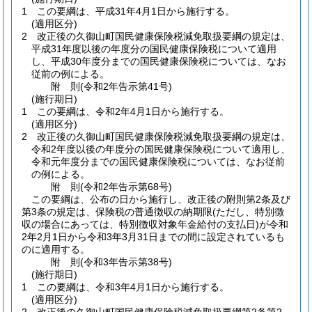
1
この要綱は、平成31年4月1日から施行する。
(適用区分)
2
改正後の久御山町国民健康保険税減免取扱要綱の規定は、
平成31年度以後の年度分の国民健康保険税について適用
し、平成30年度分までの国民健康保険税については、なお
従前の例による。
附
則
(令和2年
告示第41号)
(施行期日)
1
この要綱は、令和2年4月1日から施行する。
(適用区分)
2
改正後の久御山町国民健康保険税減免取扱要綱の規定は、
令和2年度以後の年度分の国民健康保険税について適用し、
令和元年度分までの国民健康保険税については、なお従前
の例による。
附
則
(令和2年
告示第68号)
この要綱は、公布の日から施行し、改正後の附則第2条及び
第3条の規定は、保険税の普通徴収の納期限
(ただし、特別徴
収の場合にあっては、特別徴収対象年金給付の支払日)
が令和
2年2月1日から令和3年3月31日までの間に設定されているも
のに適用する。
附
則
(令和3年
告示第38号)
(施行期日)
1
この要綱は、令和3年4月1日から施行する。
(適用区分)