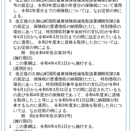
2
改正後の久御山町国民健康保険税減免取扱要綱第2条第2
号の規定は、令和3年度以後の年度分の保険税について適用
し、令和2年度分までの保険税については、なお従前の例に
よる。
3
改正後の久御山町国民健康保険税減免取扱要綱附則第2条
の規定は、保険税の普通徴収の納期限
(ただし、特別徴収の
場合にあっては、特別徴収対象年金給付の支払日)
が令和3
年4月1日から令和4年3月31日までの間に設定されているも
のに適用し、令和2年度末に資格を取得した分については、
なお従前の例による。
附
則
(令和4年
告示第35号)
(施行期日)
1
この要綱は、令和4年4月1日から施行する。
(適用区分)
2
改正後の久御山町国民健康保険税減免取扱要綱附則第2条
の規定は、保険税の普通徴収の納期限
(ただし、特別徴収の
場合にあっては、特別徴収対象年金給付の支払日)
が令和4
年4月1日から令和5年3月31日までの間に設定されているも
の及び令和4年度分の保険税であって、令和4年度末に資格
を取得したこと等により令和5年4月1日以降に納期限が到
来するものに適用し、令和3年度末に資格を取得した分につ
いては、なお従前の例による。
附
則
(令和5年
告示第53号)
(施行期日)
1
この要綱は、令和5年4月1日から施行する。