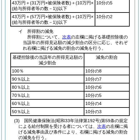
43万円＋
(31万円×被保険者数)
＋
(10万円×
10分の5
(給与所得者等の数－1)
)
以下
43万円＋
(57万円×被保険者数)
＋
(10万円×
10分の2
(給与所得者等の数－1)
)
以下
イ
所得割の減免
所得割について、
次表
の左欄に掲げる基礎控除後の
当該年の所得見込額の減少割合の区分に応じ、それぞ
れ右欄に掲げる減免の割合の減免を行う。
基礎控除後の当該年の所得見込額の
減免の割合
減少割合
100％
10分の8
90％以上
10分の7
80％以上
10分の6
70％以上
10分の5
60％以上
10分の4
50％以上
10分の3
(3)
国民健康保険法
(昭和33年法律第192号)
第59条の規定
による給付制限を受ける者については、
次表
の左欄に掲
げる減免事由及び条件により、右欄に掲げる減免の割合
の減免を行う。