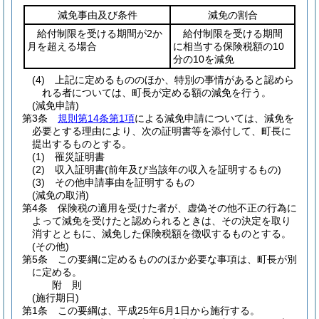
減免事由及び条件
減免の割合
給付制限を受ける期間が2か
給付制限を受ける期間
月を超える場合
に相当する保険税額の10
分の10を減免
(4)
上記に定めるもののほか、特別の事情があると認めら
れる者については、町長が定める額の減免を行う。
(減免申請)
第3条
規則第14条第1項
による減免申請については、減免を
必要とする理由により、次の証明書等を添付して、町長に
提出するものとする。
(1)
罹災証明書
(2)
収入証明書
(前年及び当該年の収入を証明するもの)
(3)
その他申請事由を証明するもの
(減免の取消)
第4条
保険税の適用を受けた者が、虚偽その他不正の行為に
よって減免を受けたと認められるときは、その決定を取り
消すとともに、減免した保険税額を徴収するものとする。
(その他)
第5条
この要綱に定めるもののほか必要な事項は、町長が別
に定める。
附
則
(施行期日)
第1条
この要綱は、平成25年6月1日から施行する。