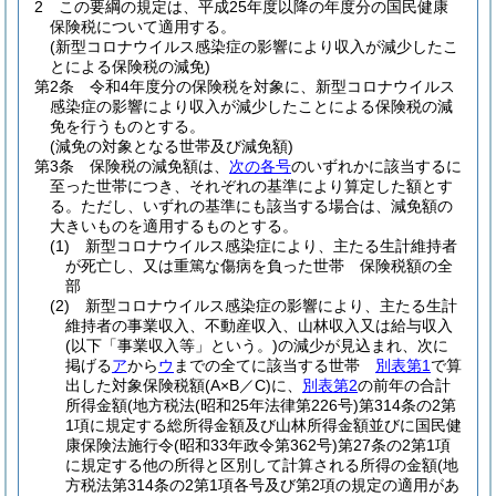
2
この要綱の規定は、平成25年度以降の年度分の国民健康
保険税について適用する。
(新型コロナウイルス感染症の影響により収入が減少したこ
とによる保険税の減免)
第2条
令和4年度分の保険税を対象に、新型コロナウイルス
感染症の影響により収入が減少したことによる保険税の減
免を行うものとする。
(減免の対象となる世帯及び減免額)
第3条
保険税の減免額は、
次の各号
のいずれかに該当するに
至った世帯につき、それぞれの基準により算定した額とす
る。
ただし、いずれの基準にも該当する場合は、減免額の
大きいものを適用するものとする。
(1)
新型コロナウイルス感染症により、主たる生計維持者
が死亡し、又は重篤な傷病を負った世帯 保険税額の全
部
(2)
新型コロナウイルス感染症の影響により、主たる生計
維持者の事業収入、不動産収入、山林収入又は給与収入
(以下「事業収入等」という。)
の減少が見込まれ、次に
掲げる
ア
から
ウ
までの全てに該当する世帯
別表第1
で算
出した対象保険税額
(A×B／C)
に、
別表第2
の前年の合計
所得金額
(地方税法
(昭和25年法律第226号)
第314条の2第
1項に規定する総所得金額及び山林所得金額並びに国民健
康保険法施行令
(昭和33年政令第362号)
第27条の2第1項
に規定する他の所得と区別して計算される所得の金額
(地
方税法第314条の2第1項各号及び第2項の規定の適用があ