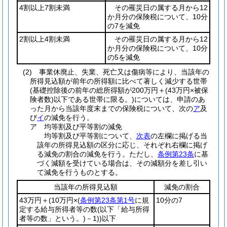
4割以上7割未満
その罹災日の属する月から12
か月分の保険税について、10分
の7を減免
2割以上4割未満
その罹災日の属する月から12
か月分の保険税について、10分
の5を減免
(2)
事業休廃止、失業、死亡又は傷病等により、当該年の
所得見込額が前年の所得額に比べて著しく減少する世帯
(基礎控除後の前年の総所得額が
200万円＋
(43万円×被保
険者数)
以下である世帯に限る。)
については、申請のあ
った月から当該年度末までの保険税について、次の
ア
及
び
イ
の減免を行う。
ア
均等割及び平等割の減免
均等割及び平等割について、
次表
の左欄に掲げる当
該年の所得見込額の区分に応じ、それぞれ右欄に掲げ
る減免の割合の減免を行う。ただし、
条例第23条
に基
づく減額を受けている場合は、その減額分を差し引い
て減免を行うものとする。
当該年の所得見込額
減免の割合
43万円＋
(10万円×
(
条例第23条第1号
に規
10分の7
定する給与所得者等の数
(以下「給与所得
者等の数」という。)
－1)
)
以下