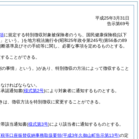
平成25年3月31日
告示第69号
1項
に規定する特別徴収対象被保険者のうち、国民健康保険税
(以下
」という。)
を地方税法施行令
(昭和25年政令第245号)
第56条の89
判断基準及びその手続等に関し、必要な事項を定めるものとする。
更することができる。
別の事情」という。)
があり、特別徴収の方法によって徴収すること
しなければならない。
不承認通知書
(
様式第2号
)
により対象者に通知するものとする。
きは、徴収方法を特別徴収に変更することができる。
世帯該当通知書
(
様式第3号
)
により該当者に通知するものとする。
町税等口座振替収納事務取扱要領
(平成3年久御山町告示第13号)
の定