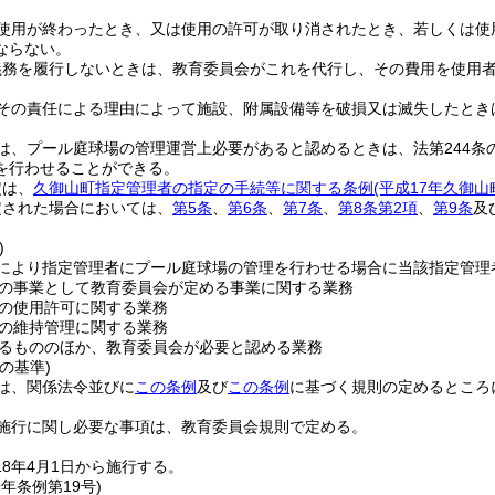
使用が終わったとき、又は使用の許可が取り消されたとき、若しくは使
ならない。
義務を履行しないときは、教育委員会がこれを代行し、その費用を使用
その責任による理由によって施設、附属設備等を破損又は滅失したとき
は、プール庭球場の管理運営上必要があると認めるときは、法第244条
を行わせることができる。
定は、
久御山町指定管理者の指定の手続等に関する条例
(平成17年久御山
定された場合においては、
第5条
、
第6条
、
第7条
、
第8条第2項
、
第9条
及
)
により指定管理者にプール庭球場の管理を行わせる場合に当該指定管理
の事業として教育委員会が定める事業に関する業務
の使用許可に関する業務
の維持管理に関する業務
るもののほか、教育委員会が必要と認める業務
の基準)
は、関係法令並びに
この条例
及び
この条例
に基づく規則の定めるところ
施行に関し必要な事項は、教育委員会規則で定める。
18年4月1日から施行する。
9年
条例第19号)