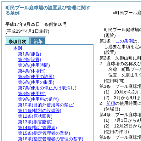
町民プール庭球場の設置及び管理に関す
る条例
○町民プール
平成17年9月29日 条例第16号
町民プール庭球場の
(平成29年4月1日施行)
(趣旨)
第1条
この条例
は
条項目次
沿革
し必要な事項を定
本則
(設置)
第1条
(趣旨)
第2条
久御山町に
第2条
(設置)
2
庭球場の名称及
第3条
(使用時間)
名称 町民プー
第4条
(休場日)
位置 久御山町佐
第5条
(使用の許可)
(使用時間)
第6条
(使用の制限)
第3条
プール庭球
第7条
(使用の停止又は取消し)
(1)
10月から2
第8条
(使用料)
(2)
3月から9月
第9条
(使用料の還付)
2
前項
の使用時間
第10条
(目的外使用等の禁止)
(休場日)
第11条
(特別の設備等)
第4条
プール庭球
第12条
(原状回復)
(1)
7月1日から
第13条
(損害賠償)
(2)
12月29日か
第14条
(指定管理者)
(使用の許可)
第15条
(指定管理者の業務)
第5条
プール庭球
第16条
(指定管理者の管理の基準)