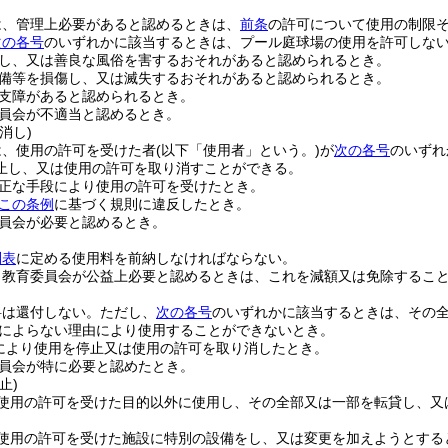
は、管理上必要があると認めるときは、
前条
の許可について使用の制限
次の各号
のいずれかに該当するときは、プール庭球場の使用を許可しな
し、又は善良な風俗を害するおそれがあると認められるとき。
備等を損傷し、又は滅失するおそれがあると認められるとき。
支障があると認められるとき。
員会が不適当と認めるとき。
消し)
は、使用の許可を受けた者
(以下「使用者」という。)
が
次の各号
のいずれ
止し、又は使用の許可を取り消すことができる。
正な手段により使用の許可を受けたとき。
この条例
に基づく規則に違反したとき。
員会が必要と認めるとき。
別表
に定める使用料を前納しなければならない。
、教育委員会が公益上必要と認めるときは、これを減額又は免除するこ
料は還付しない。
ただし、
次の各号
のいずれかに該当するときは、その
によらない理由により使用することができないとき。
により使用を停止又は使用の許可を取り消したとき。
員会が特に必要と認めたとき。
止)
使用の許可を受けた目的以外に使用し、その全部又は一部を転貸し、又
使用の許可を受けた施設に特別の設備をし、又は変更を加えようとする