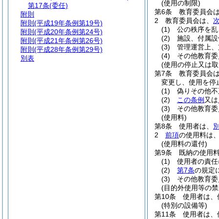
(使用の制限)
第17条
(委任)
第6条
教育委員会
附則
2
教育委員会は、
附則
(平成19年条例第19号)
(1)
公の秩序を乱
附則
(平成20年条例第24号)
(2)
施設、付属設
附則
(平成21年条例第26号)
(3)
管理運営上、
附則
(平成28年条例第29号)
(4)
その他教育委
別表
(使用の停止又は取
第7条
教育委員会
変更し、使用を停
(1)
偽りその他不
(2)
この条例
又は
(3)
その他教育委
(使用料)
第8条
使用者は、
2
前項
の使用料は
(使用料の還付)
第9条
既納の使用
(1)
使用者の責任
(2)
第7条
の規定
(3)
その他教育委
(目的外使用等の禁
第10条
使用者は、
(特別の設備等)
第11条
使用者は、