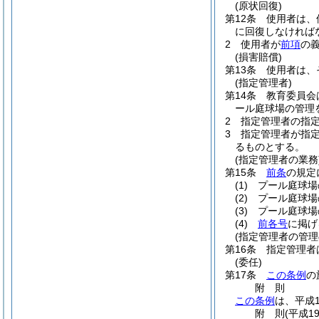
(原状回復)
第12条
使用者は、
に回復しなければ
2
使用者が
前項
の
(損害賠償)
第13条
使用者は、
(指定管理者)
第14条
教育委員会
ール庭球場の管理
2
指定管理者の指
3
指定管理者が指
るものとする。
(指定管理者の業務
第15条
前条
の規定
(1)
プール庭球場
(2)
プール庭球場
(3)
プール庭球場
(4)
前各号
に掲げ
(指定管理者の管理
第16条
指定管理者
(委任)
第17条
この条例
の
附
則
この条例
は、平成
附
則
(平成1