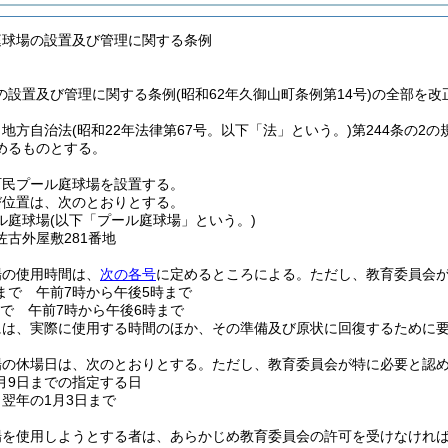
庭球場の設置及び管理に関する条例
設置及び管理に関する条例(昭和62年久御山町条例第14号)の全部を改
、地方自治法
(昭和22年法律第67号。以下「法」という。)
第244条の2
めるものとする。
町民プール庭球場を設置する。
び位置は、次のとおりとする。
ル庭球場
(以下「プール庭球場」という。)
古外屋敷281番地
場の使用時間は、
次の各号
に定めるところによる。
ただし、教育委員会
月まで 午前7時から午後5時まで
まで 午前7時から午後6時まで
には、実際に使用する時間のほか、その準備及び原状に回復するために
場の休場日は、次のとおりとする。
ただし、教育委員会が特に必要と認
9月9日までの指定する日
ら翌年の1月3日まで
場を使用しようとする者は、あらかじめ教育委員会の許可を受けなけれ