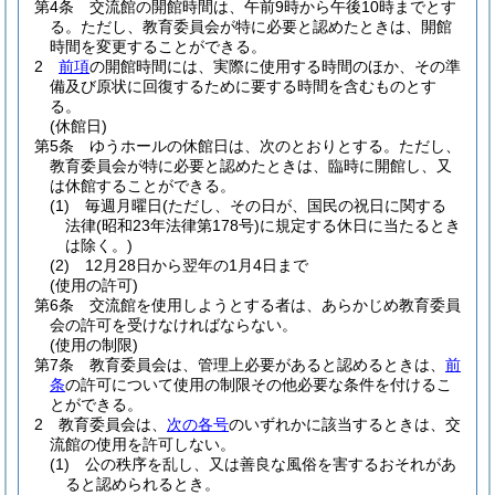
第4条
交流館の開館時間は、午前9時から午後10時までとす
る。
ただし、教育委員会が特に必要と認めたときは、開館
時間を変更することができる。
2
前項
の開館時間には、実際に使用する時間のほか、その準
備及び原状に回復するために要する時間を含むものとす
る。
(休館日)
第5条
ゆうホールの休館日は、次のとおりとする。
ただし、
教育委員会が特に必要と認めたときは、臨時に開館し、又
は休館することができる。
(1)
毎週月曜日
(ただし、その日が、国民の祝日に関する
法律
(昭和23年法律第178号)
に規定する休日に当たるとき
は除く。)
(2)
12月28日から翌年の1月4日まで
(使用の許可)
第6条
交流館を使用しようとする者は、あらかじめ教育委員
会の許可を受けなければならない。
(使用の制限)
第7条
教育委員会は、管理上必要があると認めるときは、
前
条
の許可について使用の制限その他必要な条件を付けるこ
とができる。
2
教育委員会は、
次の各号
のいずれかに該当するときは、交
流館の使用を許可しない。
(1)
公の秩序を乱し、又は善良な風俗を害するおそれがあ
ると認められるとき。