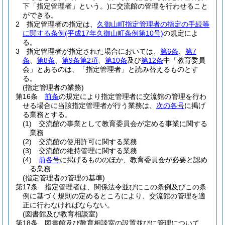
下「指定管理者」という。)
に交流館の管理を行わせること
ができる。
2
指定管理者の指定は、
久御山町指定管理者の指定の手続等
に関する条例
(平成17年久御山町条例第10号)
の規定によ
る。
3
指定管理者が指定された場合においては、
第6条
、
第7
条
、
第8条
、
第9条第2項
、
第10条
及び
第12条
中「教育委員
会」とあるのは、「指定管理者」と読み替えるものとす
る。
(指定管理者の業務)
第16条
前条
の規定により指定管理者に交流館の管理を行わ
せる場合に当該指定管理者が行う業務は、
次の各号
に掲げ
る業務とする。
(1)
交流館の事業として教育委員会が定める事業に関する
業務
(2)
交流館の使用許可に関する業務
(3)
交流館の維持管理に関する業務
(4)
前各号
に掲げるもののほか、教育委員会が必要と認め
る業務
(指定管理者の管理の基準)
第17条
指定管理者は、関係法令並びにこの条例及びこの条
例に基づく規則の定めるところにより、交流館の管理を適
正に行わなければならない。
(図書館及び教育相談室)
第18条
図書館及び教育相談室の設置並びに管理について