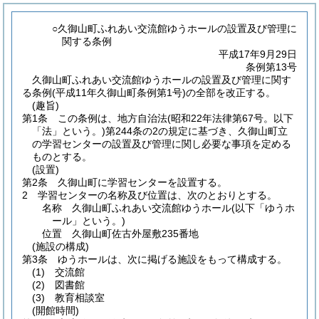
○久御山町ふれあい交流館ゆうホールの設置及び管理に
関する条例
平成17年9月29日
条例第13号
久御山町ふれあい交流館ゆうホールの設置及び管理に関す
る条例(平成11年久御山町条例第1号)の全部を改正する。
(趣旨)
第1条
この条例は、地方自治法
(昭和22年法律第67号。以下
「法」という。)
第244条の2の規定に基づき、久御山町立
の学習センターの設置及び管理に関し必要な事項を定める
ものとする。
(設置)
第2条
久御山町に学習センターを設置する。
2
学習センターの名称及び位置は、次のとおりとする。
名称 久御山町ふれあい交流館ゆうホール
(以下「ゆうホ
ール」という。)
位置 久御山町佐古外屋敷235番地
(施設の構成)
第3条
ゆうホールは、次に掲げる施設をもって構成する。
(1)
交流館
(2)
図書館
(3)
教育相談室
(開館時間)