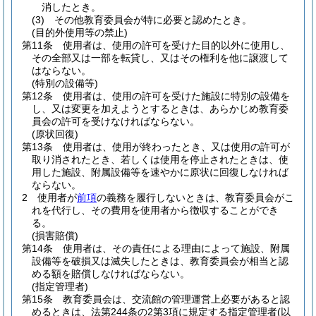
消したとき。
(3)
その他教育委員会が特に必要と認めたとき。
(目的外使用等の禁止)
第11条
使用者は、使用の許可を受けた目的以外に使用し、
その全部又は一部を転貸し、又はその権利を他に譲渡して
はならない。
(特別の設備等)
第12条
使用者は、使用の許可を受けた施設に特別の設備を
し、又は変更を加えようとするときは、あらかじめ教育委
員会の許可を受けなければならない。
(原状回復)
第13条
使用者は、使用が終わったとき、又は使用の許可が
取り消されたとき、若しくは使用を停止されたときは、使
用した施設、附属設備等を速やかに原状に回復しなければ
ならない。
2
使用者が
前項
の義務を履行しないときは、教育委員会がこ
れを代行し、その費用を使用者から徴収することができ
る。
(損害賠償)
第14条
使用者は、その責任による理由によって施設、附属
設備等を破損又は滅失したときは、教育委員会が相当と認
める額を賠償しなければならない。
(指定管理者)
第15条
教育委員会は、交流館の管理運営上必要があると認
めるときは、法第244条の2第3項に規定する指定管理者
(以