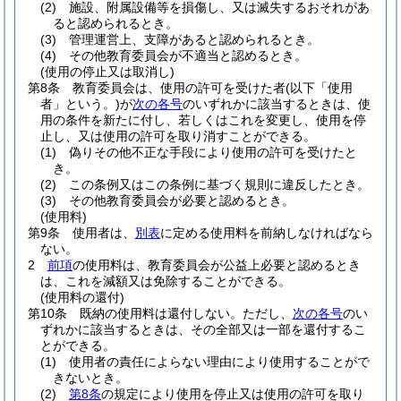
(2)
施設、附属設備等を損傷し、又は滅失するおそれがあ
ると認められるとき。
(3)
管理運営上、支障があると認められるとき。
(4)
その他教育委員会が不適当と認めるとき。
(使用の停止又は取消し)
第8条
教育委員会は、使用の許可を受けた者
(以下「使用
者」という。)
が
次の各号
のいずれかに該当するときは、使
用の条件を新たに付し、若しくはこれを変更し、使用を停
止し、又は使用の許可を取り消すことができる。
(1)
偽りその他不正な手段により使用の許可を受けたと
き。
(2)
この条例又はこの条例に基づく規則に違反したとき。
(3)
その他教育委員会が必要と認めるとき。
(使用料)
第9条
使用者は、
別表
に定める使用料を前納しなければなら
ない。
2
前項
の使用料は、教育委員会が公益上必要と認めるとき
は、これを減額又は免除することができる。
(使用料の還付)
第10条
既納の使用料は還付しない。
ただし、
次の各号
のい
ずれかに該当するときは、その全部又は一部を還付するこ
とができる。
(1)
使用者の責任によらない理由により使用することがで
きないとき。
(2)
第8条
の規定により使用を停止又は使用の許可を取り