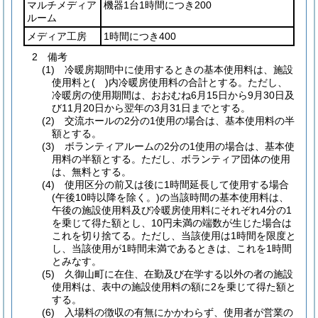
マルチメディア
機器1台1時間につき200
ルーム
メディア工房
1時間につき400
2 備考
(1) 冷暖房期間中に使用するときの基本使用料は、施設
使用料と( )内冷暖房使用料の合計とする。ただし、
冷暖房の使用期間は、おおむね6月15日から9月30日及
び11月20日から翌年の3月31日までとする。
(2) 交流ホールの2分の1使用の場合は、基本使用料の半
額とする。
(3) ボランティアルームの2分の1使用の場合は、基本使
用料の半額とする。ただし、ボランティア団体の使用
は、無料とする。
(4) 使用区分の前又は後に1時間延長して使用する場合
(午後10時以降を除く。)の当該時間の基本使用料は、
午後の施設使用料及び冷暖房使用料にそれぞれ4分の1
を乗じて得た額とし、10円未満の端数が生じた場合は
これを切り捨てる。ただし、当該使用は1時間を限度と
し、当該使用が1時間未満であるときは、これを1時間
とみなす。
(5) 久御山町に在住、在勤及び在学する以外の者の施設
使用料は、表中の施設使用料の額に2を乗じて得た額と
する。
(6) 入場料の徴収の有無にかかわらず、使用者が営業の