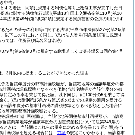
き申告)
うとする者は、同項に規定する利便性等向上改修工事が完了した日
の促進に関する法律施行規則
(平成18年国土交通省令第110号)
第10
24年法律第49号)
第2条第2項に規定する実演芸術の公演の用に供す
するための番号の利用等に関する法律
(平成25年法律第27号)
第2条第
。以下この号において同じ。)
又は法人番号
(同条第16項に規定す
あっては、住所及び氏名又は名称)
379号)
第5条第3号に規定する劇場若しくは演芸場又は同条第4号
は、3月以内に提出することができなかった理由
に係る当該年度分の都市計画税額が、当該宅地等の当該年度分の都
市計画税の課税標準となるべき価格
(当該宅地等が当該年度分の都
条に定める率を乗じて得た額。以下同じ。)
に100分の5を乗じて得
除く。)
又は附則第15条から第15条の3までの規定の適用を受ける
る当該年度分の都市計画税の課税標準となるべき額とした場合に
宅地等調整都市計画税額とする。
地等調整都市計画税額は、当該宅地等調整都市計画税額が、当該商
額
(当該商業地等が当該年度分の固定資産税について法第349条の
あるときは、当該額にこれらの規定に定める率を乗じて得た額)
を当
市計画税額を超える場合には、
前項
の規定にかかわらず、当該都市