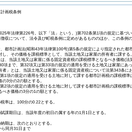
市計画税条例
和25年法律第226号。以下「法」という。)
第702条第1項の規定に基づ
課徴収について、法令及び町税条例に定めがあるもののほか、この条例
は、都市計画法
(昭和43年法律第100号)
第5条の規定により指定された都
対し、その価格を課税標準として、当該土地又は家屋の所有者に課する
とは、当該土地又は家屋に係る固定資産税の課税標準となるべき価格
(法
第30項まで、第32項又は第33項の規定の適用を受ける土地又は家屋に
有者」とは、当該土地又は家屋に係る固定資産税について法第343条に
の2第1項の規定の適用を受ける土地に対して課する都市計画税の課税標準
格の3分の2の額とする。
の2第2項の規定の適用を受ける土地に対して課する都市計画税の課税標準
るべき価格の3分の1の額とする。
税率は、100分の0.22とする。
賦課期日は、当該年度の初日の属する年の1月1日とする。
の納期は、次のとおりとする。
から同月31日まで