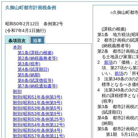
久御山町都市計画税条例
○久御山町都
昭和50年2月12日 条例第2号
(課税の根拠)
(令和7年4月1日施行)
第1条
地方税法
(昭
2
都市計画税の賦
条項目次
沿革
(納税義務者等)
本則
第2条
都市計画税
第1条
(課税の根拠)
る土地及び家屋に
第2条
(納税義務者等)
2
前項
の「価格」
第3条
(税率)
項、第27項から
第4条
(賦課期日)
いい、
前項
の「所
第5条
(納期)
3
法第349条の3
第6条
(賦課徴収等)
標準となるべき価
第7条
(納税通知書等)
4
法第349条の3
附則
税の課税標準とな
附則
(昭和51年条例第3号)
(税率)
附則
(昭和51年条例第9号)
第3条
都市計画税の
附則
(昭和53年条例第5号)
(賦課期日)
附則
(昭和53年条例第9号)
第4条
都市計画税の
附則
(昭和53年条例第25号)
(納期)
附則
(昭和54年条例第12号)
第5条
都市計画税
附則
(昭和56年条例第4号)
第1期 5月1日
附則
(昭和57年条例第11号)