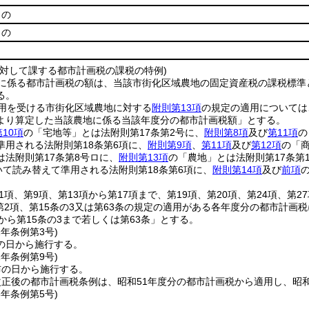
もの
もの
に対して課する都市計画税の課税の特例)
に係る都市計画税の額は、当該市街化区域農地の固定資産税の課税標準
る。
用を受ける市街化区域農地に対する
附則第13項
の規定の適用については
より算定した当該農地に係る当該年度分の都市計画税額」とする。
第10項
の「宅地等」とは法附則第17条第2号に、
附則第8項
及び
第11項
の
準用される法附則第18条第6項に、
附則第9項
、
第11項
及び
第12項
の「商
は法附則第17条第8号ロに、
附則第13項
の「農地」とは法附則第17条第
いて読み替えて準用される法附則第18条第6項に、
附則第14項
及び
前項
1項、第9項、第13項から第17項まで、第19項、第20項、第24項、第2
2第2項、第15条の3又は第63条の規定の適用がある各年度分の都市計画
から第15条の3まで若しくは第63条」とする。
1年
条例第3号)
の日から施行する。
1年
条例第9号)
布の日から施行する。
正後の都市計画税条例は、昭和51年度分の都市計画税から適用し、昭
3年
条例第5号)