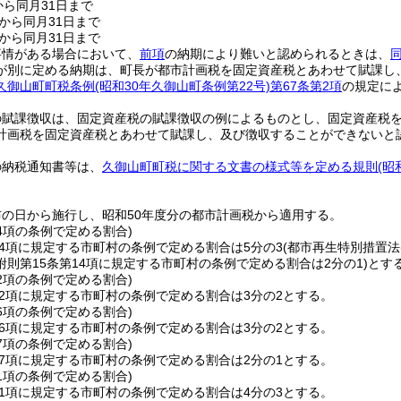
から同月31日まで
日から同月31日まで
日から同月31日まで
事情がある場合において、
前項
の納期により難いと認められるときは、
が別に定める納期は、町長が都市計画税を固定資産税とあわせて賦課し
久御山町町税条例
(昭和30年久御山町条例第22号)
第67条第2項
の規定に
の賦課徴収は、固定資産税の賦課徴収の例によるものとし、固定資産税
計画税を固定資産税とあわせて賦課し、及び徴収することができないと
の納税通知書等は、
久御山町町税に関する文書の様式等を定める規則
(昭
の日から施行し、昭和50年度分の都市計画税から適用する。
14項の条例で定める割合)
14項に規定する市町村の条例で定める割合は5分の3
(都市再生特別措置法
則第15条第14項に規定する市町村の条例で定める割合は2分の1)
とす
32項の条例で定める割合)
32項に規定する市町村の条例で定める割合は3分の2とする。
36項の条例で定める割合)
36項に規定する市町村の条例で定める割合は3分の2とする。
37項の条例で定める割合)
37項に規定する市町村の条例で定める割合は2分の1とする。
41項の条例で定める割合)
41項に規定する市町村の条例で定める割合は4分の3とする。