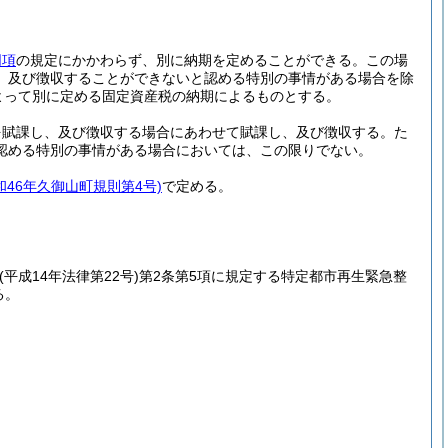
同項
の規定にかかわらず、別に納期を定めることができる。
この場
、及び徴収することができないと認める特別の事情がある場合を除
よって別に定める固定資産税の納期によるものとする。
を賦課し、及び徴収する場合にあわせて賦課し、及び徴収する。
た
認める特別の事情がある場合においては、この限りでない。
和46年久御山町規則第4号)
で定める。
(平成14年法律第22号)
第2条第5項に規定する特定都市再生緊急整
る。