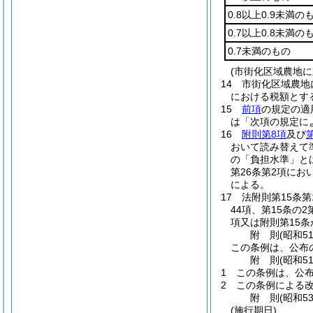
0.8以上0.9未満の
0.7以上0.8未満の
0.7未満のもの
(市街化区域農地
14
市街化区域農地
における税額とす
15
前項
の規定の適
は「次項の規定に
16
附則第8項
及び
おいて読み替えて
の「負担水準」と
第26条第2項にお
による。
17
法附則第15条第
44項、第15条の
項又は附則第15条
附
則
(昭和5
この条例は、公布
附
則
(昭和5
1
この条例は、公
2
この条例による改
附
則
(昭和5
(施行期日)