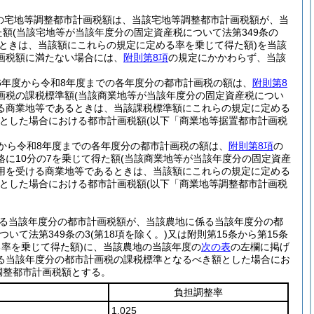
の宅地等調整都市計画税額は、当該宅地等調整都市計画税額が、当
た額
(当該宅地等が当該年度分の固定資産税について法第349条の
るときは、当該額にこれらの規定に定める率を乗じて得た額)
を当該
画税額に満たない場合には、
附則第8項
の規定にかかわらず、当該
和6年度から令和8年度までの各年度分の都市計画税の額は、
附則第8
画税の課税標準額
(当該商業地等が当該年度分の固定資産税につい
ける商業地等であるときは、当該課税標準額にこれらの規定に定める
とした場合における都市計画税額
(以下「商業地等据置都市計画税
度から令和8年度までの各年度分の都市計画税の額は、
附則第8項
の
に10分の7を乗じて得た額
(当該商業地等が当該年度分の固定資産
適用を受ける商業地等であるときは、当該額にこれらの規定に定める
とした場合における都市計画税額
(以下「商業地等調整都市計画税
係る当該年度分の都市計画税額が、当該農地に係る当該年度分の都
ついて法第349条の3
(第18項を除く。)
又は附則第15条から第15条
率を乗じて得た額)
に、当該農地の当該年度の
次の表
の左欄に掲げ
る当該年度分の都市計画税の課税標準となるべき額とした場合にお
調整都市計画税額とする。
負担調整率
1.025