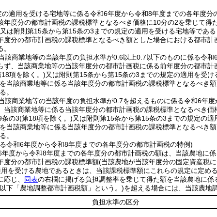
定の適用を受ける宅地等に係る令和6年度から令和8年度までの各年度分
該年度分の都市計画税の課税標準となるべき価格に10分の2を乗じて得
又は附則第15条から第15条の3までの規定の適用を受ける宅地等であ
年度分の都市計画税の課税標準となるべき額とした場合における都市計
る。
当該商業地等の当該年度の負担水準が0.6以上0.7以下のものに係る令
らず、当該商業地等の当該年度分の都市計画税に係る前年度分の都市計
第18項を除く。)
又は附則第15条から第15条の3までの規定の適用を受
を当該商業地等に係る当該年度分の都市計画税の課税標準となるべき額
る。
当該商業地等の当該年度の負担水準が0.7を超えるものに係る令和6年
、当該商業地等に係る当該年度分の都市計画税の課税標準となるべき価格
9条の3
(第18項を除く。)
又は附則第15条から第15条の3までの規定の
を当該商業地等に係る当該年度分の都市計画税の課税標準となるべき額
る。
する令和6年度から令和8年度までの各年度分の都市計画税の特例)
6年度から令和8年度までの各年度分の都市計画税の額は、当該農地に
年度分の都市計画税の課税標準額
(当該農地が当該年度分の固定資産税に
適用を受ける農地であるときは、当該課税標準額にこれらの規定に定める
に応じ、
同表
の右欄に掲げる負担調整率を乗じて得た額を当該農地に係
(以下「農地調整都市計画税額」という。)
を超える場合には、当該農地
負担水準の区分