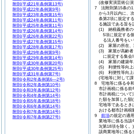
(改修実演芸術公
附則
(平成21年条例第13号)
7
法附則第15条の
附則
(平成22年条例第9号)
から3月以内に、
附則
(平成23年条例第15号)
条第2項に規定す
附則
(平成24年条例第11号)
る施設である旨を
附則
(平成25年条例第11号)
(1)
納税義務者の
附則
(平成26年条例第14号)
5項に規定する
附則
(平成26年条例第22号)
る法人番号をい
附則
(平成27年条例第15号)
(2)
家屋の所在、
附則
(平成28年条例第17号)
(3)
家屋が高齢者
附則
(平成29年条例第9号)
に規定する集会
附則
(平成29年条例第14号)
(4)
家屋の建築年
附則
(平成30年条例第20号)
(5)
利便性等向上
附則
(平成30年条例第25号)
(6)
利便性等向上
附則
(平成31年条例第7号)
(宅地等に対して
附則
(令和2年条例第6―2号)
8
宅地等に係る令
附則
(令和2年条例第10号)
市計画税に係る前
附則
(令和3年条例第12号)
市計画税について
附則
(令和4年条例第14号)
た額を加算した額
附則
(令和5年条例第18号)
宅地等であるとき
附則
(令和6年条例第14号)
おける都市計画税
附則
(令和7年条例第14号)
9
前項
の規定の適
附則
(令和7年条例第27号)
業地等に係る当該
3
(第18項を除く。)
該商業地等に係る