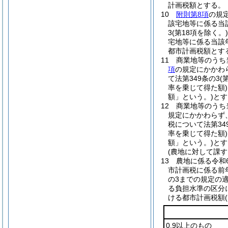
計画税額とする。
10
附則第8項
の規
該宅地等に係る当
3
(第18項を除く。)
宅地等に係る当該
都市計画税額とす
11
商業地等のうち
項
の規定にかかわ
て法第349条の3
(
率を乗じて得た額)
額」という。)
とす
12
商業地等のうち
規定にかかわらず
税について法第34
率を乗じて得た額)
額」という。)
とす
(農地に対して課
13
農地に係る令和
市計画税に係る前
の3までの規定の
る負担水準の区分
ける都市計画税額
0.9以上のもの