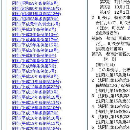
第2期 7月1日
附則
(昭和59年条例第6号)
第3期 10月1
附則
(昭和60年条例第15号)
第4期 12月1
附則
(昭和61年条例第13号)
2
町長は、特別の
附則
(昭和63年条例第9号)
合において、町長
附則
(平成元年条例第16号)
くほか、町長が、
附則
(平成3年条例第2号)
(賦課徴収等)
附則
(平成3年条例第13号)
第6条
都市計画税
附則
(平成4年条例第17号)
だし、町長が都市
附則
(平成5年条例第15号)
(納税通知書等)
附則
(平成5年条例第18号)
第7条
都市計画税
附則
(平成6年条例第6号)
附
則
附則
(平成7年条例第13号)
(施行期日)
附則
(平成8年条例第5号)
1
この条例は、公布
附則
(平成9年条例第5号)
(法附則第15条第
附則
(平成10年条例第8号)
2
法附則第15条第
附則
(平成11年条例第15号)
備地域における法附
附則
(平成12年条例第22号)
(法附則第15条第
附則
(平成13年条例第9号)
3
法附則第15条第
附則
(平成14年条例第15号)
(法附則第15条第
附則
(平成15年条例第11号)
4
法附則第15条第
附則
(平成16年条例第10号)
(法附則第15条第
附則
(平成17年条例第7号)
5
法附則第15条第
附則
(平成18年条例第16号)
(法附則第15条第
附則
(平成19年条例第13号)
6
法附則第15条第
附則
(平成20年条例第18号)