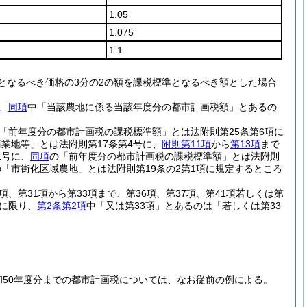
1.05
1.075
1.1
となるべき価格の3分の2の額を課税標準となるべき額とした場合
、
同項
中「当該農地に係る当該年度分の都市計画税額」とあるの
「前年度分の都市計画税の課税標準額」とは法附則第25条第6項に
業地等」とは法附則第17条第4号に、
附則第11項
から
第13項
まで
1号に、
同項
の「前年度分の都市計画税の課税標準額」とは法附則
の「市街化区域農地」とは法附則第19条の2第1項に規定するところ
7項、第31項から第33項まで、第36項、第37項、第41項若しくは第
税に限り、
第2条第2項
中「又は第33項」とあるのは「若しくは第33
和50年度分までの都市計画税については、なお従前の例による。