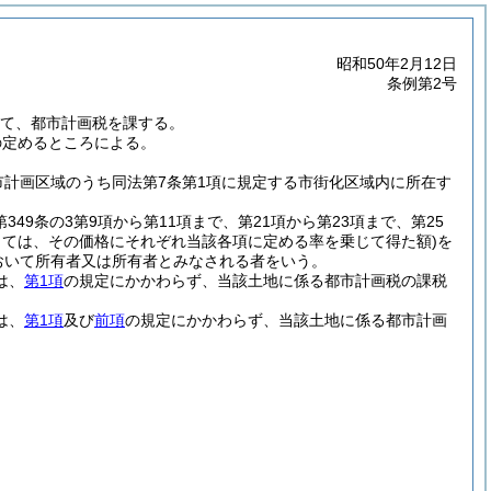
昭和50年2月12日
条例第2号
いて、都市計画税を課する。
の定めるところによる。
市計画区域のうち同法第7条第1項に規定する市街化区域内に所在す
。
第349条の3第9項から第11項まで、第21項から第23項まで、第25
あっては、その価格にそれぞれ当該各項に定める率を乗じて得た額)
を
おいて所有者又は所有者とみなされる者をいう。
は、
第1項
の規定にかかわらず、当該土地に係る都市計画税の課税
は、
第1項
及び
前項
の規定にかかわらず、当該土地に係る都市計画