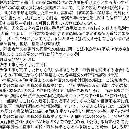
演施設に対する都市計画税の減額の規定の適用を受けようとする者がすべ
11第1項の改修実演芸術公演施設について、同項の規定の適用を受けよ
次に掲げる事項を記載した申告書に高齢者、障害者等の移動等の円滑化
る通知書の写し及び主として劇場、音楽堂等の活性化に関する法律
(平成
証する書類を添付して町長に提出しなければならない。
住所、氏名又は名称及び個人番号
(行政手続における特定の個人を識別
個人番号をいい、当該書類を提出する者の同項に規定する個人番号に限る
う。以下この号において同じ。)
(個人番号又は法人番号を有しない者に
家屋番号、種類、構造及び床面積
、障害者等の移動等の円滑化の促進に関する法律施行令
(平成18年政令第
場若しくは公会堂のいずれに該当するかの別
月日及び登記年月日
改修工事が完了した年月日
改修工事が完了した日から3月を経過した後に申告書を提出する場合に
課する令和6年度から令和8年度までの各年度分の都市計画税の特例)
和6年度から令和8年度までの各年度分の都市計画税の額は、当該宅地等
年度分の都市計画税の課税標準額に、当該宅地等に係る当該年度分の都
法第702条の3の規定の適用を受ける宅地等であるときは、当該価格に同
(当該宅地等が当該年度分の固定資産税について法第349条の3
(第18項を
は、当該額にこれらの規定に定める率を乗じて得た額)
を当該宅地等に係
額
(以下「宅地等調整都市計画税額」という。)
を超える場合には、当該
用を受ける商業地等に係る令和6年度から令和8年度までの各年度分の宅
年度分の都市計画税の課税標準となるべき価格に10分の6を乗じて得た
又は附則第15条から第15条の3までの規定の適用を受ける商業地等で
当該年度分の都市計画税の課税標準となるべき額とした場合における都