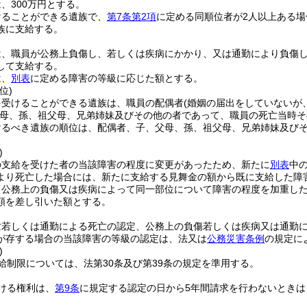
、300万円とする。
けることができる遺族で、
第7条第2項
に定める同順位者が2人以上ある場
族に支給する。
は、職員が公務上負傷し、若しくは疾病にかかり、又は通勤により負傷
して支給する。
は、
別表
に定める障害の等級に応じた額とする。
位)
を受けることができる遺族は、職員の配偶者
(婚姻の届出をしていないが
母、孫、祖父母、兄弟姉妹及びその他の者であって、職員の死亡当時そ
けるべき遺族の順位は、配偶者、子、父母、孫、祖父母、兄弟姉妹及び
)
の支給を受けた者の当該障害の程度に変更があったため、新たに
別表
中
より死亡した場合には、新たに支給する見舞金の額から既に支給した障
、公務上の負傷又は疾病によって同一部位について障害の程度を加重し
額を差し引いた額とする。
亡若しくは通勤による死亡の認定、公務上の負傷若しくは疾病又は通勤
が存する場合の当該障害の等級の認定は、法又は
公務災害条例
の規定に
)
給制限については、法第30条及び第39条の規定を準用する。
ける権利は、
第9条
に規定する認定の日から5年間請求を行わないときは