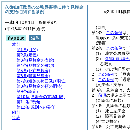
久御山町職員の公務災害等に伴う見舞金
の支給に関する条例
○久御山町職
平成8年10月1日 条例第9号
(目的)
(平成8年10月1日施行)
第1条
この条例
は
遺族の生活の安定
条項目次
沿革
(定義)
本則
第2条
この条例
で
第1条
(目的)
(1)
地方公務員災
第2条
(定義)
(2)
久御山町議会
第3条
(見舞金の支給)
る職員
第4条
(見舞金の種類)
(3)
その他町長が
第5条
(死亡見舞金)
2
この条例
で「災
第6条
(障害見舞金)
3
この条例
で「通勤
第7条
(遺族の範囲及び順位)
(見舞金の支給)
第8条
(見舞金の額の調整)
第3条
見舞金は、
第9条
(認定)
2
前項
の規定に基
第10条
(見舞金の支給制限)
(見舞金の種類)
第11条
(時効)
第4条
見舞金の種
第12条
(規則への委任)
(1)
死亡見舞金
附則
(2)
障害見舞金
別表
(死亡見舞金)
第5条
死亡見舞金