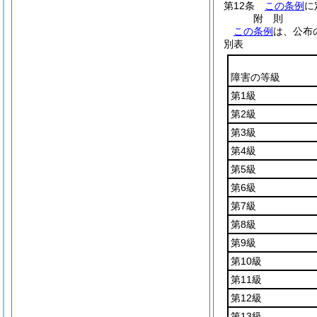
第12条
この条例
に
附
則
この条例
は、公布
別表
障害の等級
第1級
第2級
第3級
第4級
第5級
第6級
第7級
第8級
第9級
第10級
第11級
第12級
第13級