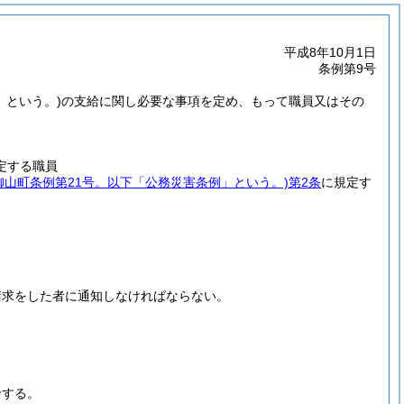
平成8年10月1日
条例第9号
」という。)
の支給に関し必要な事項を定め、もって職員又はその
定する職員
久御山町条例第21号。以下「公務災害条例」という。)
第2条
に規定す
請求をした者に通知しなければならない。
給する。