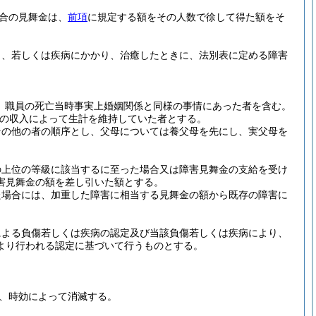
合の見舞金は、
前項
に規定する額をその人数で徐して得た額をそ
し、若しくは疾病にかかり、治癒したときに、法別表に定める障害
、職員の死亡当時事実上婚姻関係と同様の事情にあった者を含む。
の収入によって生計を維持していた者とする。
その他の者の順序とし、父母については養父母を先にし、実父母を
の上位の等級に該当するに至った場合又は障害見舞金の支給を受け
害見舞金の額を差し引いた額とする。
た場合には、加重した障害に相当する見舞金の額から既存の障害に
による負傷若しくは疾病の認定及び当該負傷若しくは疾病により、
より行われる認定に基づいて行うものとする。
、時効によって消滅する。