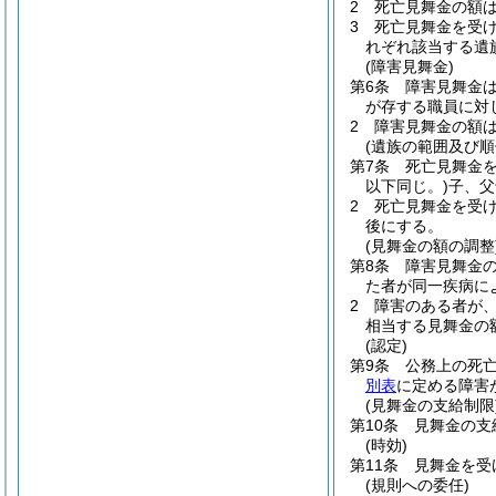
2
死亡見舞金の額は
3
死亡見舞金を受
れぞれ該当する遺
(障害見舞金)
第6条
障害見舞金
が存する職員に対
2
障害見舞金の額
(遺族の範囲及び順
第7条
死亡見舞金
以下同じ。)
子、父
2
死亡見舞金を受
後にする。
(見舞金の額の調整
第8条
障害見舞金
た者が同一疾病に
2
障害のある者が
相当する見舞金の
(認定)
第9条
公務上の死
別表
に定める障害
(見舞金の支給制限
第10条
見舞金の支
(時効)
第11条
見舞金を受
(規則への委任)