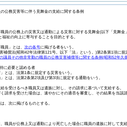
員の公務災害等に伴う見舞金の支給に関する条例
、職員の公務上の災害又は通勤による災害に対する見舞金
(以下「見舞金
と福祉の向上に寄与することを目的とする。
「職員」とは、
次の各号
に掲げる者をいう。
害補償法
(昭和42年法律第121号。以下「法」という。)
第2条第1項に規
の議員その他非常勤の職員の公務災害補償等に関する条例
(昭和52年
特に必要と認める者
害」とは、法第1条に規定する災害をいう。
」とは、法第2条第2項及び第3項に規定する通勤をいう。
支給を受けるべき職員又は遺族に対し、その請求に基づいて支給する。
づく請求を受けた場合は、速やかにその適否を審査し、その結果を当該
類は、次に掲げるものとする。
は、職員が公務上又は通勤により死亡した場合に職員の遺族に対して支