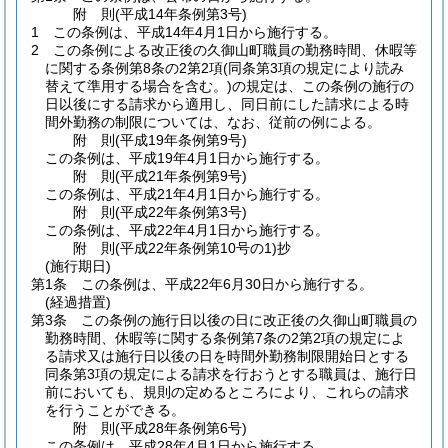
附
則
(平成14年
条例第3号)
1
この条例は、平成14年4月1日から施行する。
2
この条例による改正後の久御山町職員の勤務時間、休暇等
に関する条例第8条の2第2項
(同条第3項の規定により読み
替えて準用する場合を含む。)
の規定は、この条例の施行の
日以後にする請求から適用し、同日前にした請求による時
間外勤務の制限については、なお、従前の例による。
附
則
(平成19年
条例第9号)
この条例は、平成19年4月1日から施行する。
附
則
(平成21年
条例第9号)
この条例は、平成21年4月1日から施行する。
附
則
(平成22年
条例第3号)
この条例は、平成22年4月1日から施行する。
附
則
(平成22年
条例第10号の1)
抄
(施行期日)
第1条
この条例は、平成22年6月30日から施行する。
(経過措置)
第3条
この条例の施行日以後の日に改正後の久御山町職員の
勤務時間、休暇等に関する条例第7条の2第2項の規定によ
る請求又は施行日以後の日を時間外勤務制限開始日とする
同条第3項の規定による請求を行おうとする職員は、施行日
前においても、規則の定めるところにより、これらの請求
を行うことができる。
附
則
(平成28年
条例第6号)
この条例は、平成28年4月1日から施行する。