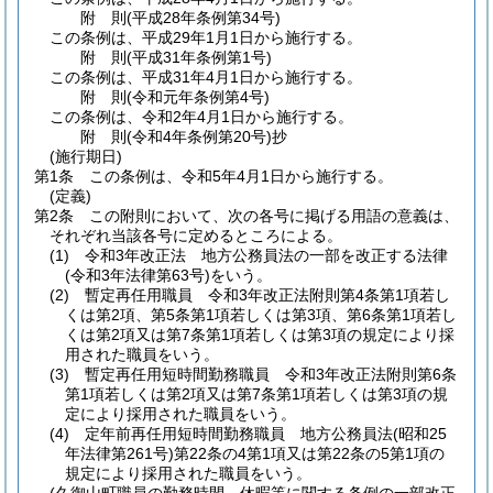
附
則
(平成28年
条例第34号)
この条例は、平成29年1月1日から施行する。
附
則
(平成31年
条例第1号)
この条例は、平成31年4月1日から施行する。
附
則
(令和元年
条例第4号)
この条例は、令和2年4月1日から施行する。
附
則
(令和4年
条例第20号)
抄
(施行期日)
第1条
この条例は、令和5年4月1日から施行する。
(定義)
第2条
この附則において、次の各号に掲げる用語の意義は、
それぞれ当該各号に定めるところによる。
(1)
令和3年改正法 地方公務員法の一部を改正する法律
(令和3年法律第63号)
をいう。
(2)
暫定再任用職員 令和3年改正法附則第4条第1項若し
くは第2項、第5条第1項若しくは第3項、第6条第1項若し
くは第2項又は第7条第1項若しくは第3項の規定により採
用された職員をいう。
(3)
暫定再任用短時間勤務職員 令和3年改正法附則第6条
第1項若しくは第2項又は第7条第1項若しくは第3項の規
定により採用された職員をいう。
(4)
定年前再任用短時間勤務職員 地方公務員法
(昭和25
年法律第261号)
第22条の4第1項又は第22条の5第1項の
規定により採用された職員をいう。