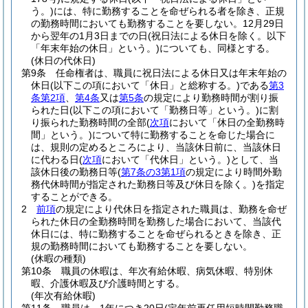
う。)
には、特に勤務することを命ぜられる者を除き、正規
の勤務時間においても勤務することを要しない。
12月29日
から翌年の1月3日までの日
(祝日法による休日を除く。以下
「年末年始の休日」という。)
についても、同様とする。
(休日の代休日)
第9条
任命権者は、職員に祝日法による休日又は年末年始の
休日
(以下この項において「休日」と総称する。)
である
第3
条第2項
、
第4条
又は
第5条
の規定により勤務時間が割り振
られた日
(以下この項において「勤務日等」という。)
に割
り振られた勤務時間の全部
(
次項
において「休日の全勤務時
間」という。)
について特に勤務することを命じた場合に
は、規則の定めるところにより、当該休日前に、当該休日
に代わる日
(
次項
において「代休日」という。)
として、当
該休日後の勤務日等
(
第7条の3第1項
の規定により時間外勤
務代休時間が指定された勤務日等及び休日を除く。)
を指定
することができる。
2
前項
の規定により代休日を指定された職員は、勤務を命ぜ
られた休日の全勤務時間を勤務した場合において、当該代
休日には、特に勤務することを命ぜられるときを除き、正
規の勤務時間においても勤務することを要しない。
(休暇の種類)
第10条
職員の休暇は、年次有給休暇、病気休暇、特別休
暇、介護休暇及び介護時間とする。
(年次有給休暇)