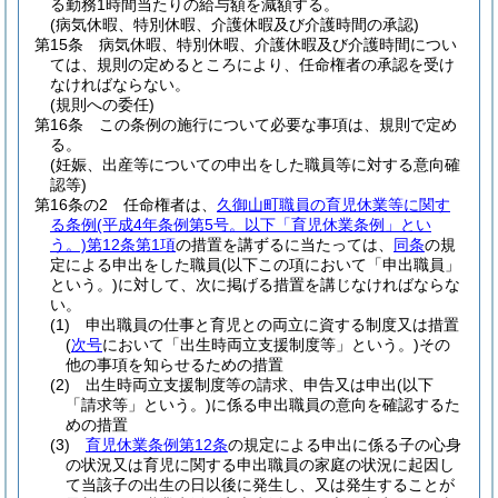
る勤務1時間当たりの給与額を減額する。
(病気休暇、特別休暇、介護休暇及び介護時間の承認)
第15条
病気休暇、特別休暇、介護休暇及び介護時間につい
ては、規則の定めるところにより、任命権者の承認を受け
なければならない。
(規則への委任)
第16条
この条例の施行について必要な事項は、規則で定め
る。
(妊娠、出産等についての申出をした職員等に対する意向確
認等)
第16条の2
任命権者は、
久御山町職員の育児休業等に関す
る条例
(平成4年条例第5号。以下「育児休業条例」とい
う。)
第12条第1項
の措置を講ずるに当たっては、
同条
の規
定による申出をした職員
(以下この項において「申出職員」
という。)
に対して、次に掲げる措置を講じなければならな
い。
(1)
申出職員の仕事と育児との両立に資する制度又は措置
(
次号
において「出生時両立支援制度等」という。)
その
他の事項を知らせるための措置
(2)
出生時両立支援制度等の請求、申告又は申出
(以下
「請求等」という。)
に係る申出職員の意向を確認するた
めの措置
(3)
育児休業条例第12条
の規定による申出に係る子の心身
の状況又は育児に関する申出職員の家庭の状況に起因し
て当該子の出生の日以後に発生し、又は発生することが