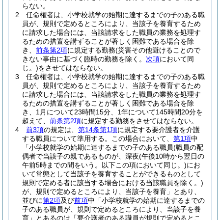
らない。
2
任命権者は、小学校就学の始期に達するまでの子のある職
員が、規則で定めるところにより、当該子を養育するため
に請求した場合には、当該請求をした職員の業務を処理す
るための措置を講ずることが著しく困難である場合を除
き、
前条第2項
に規定する勤務
(災害その他避けることので
きない事由に基づく臨時の勤務を除く。
次項
において同
じ。)
をさせてはならない。
3
任命権者は、小学校就学の始期に達するまでの子のある職
員が、規則で定めるところにより、当該子を養育するため
に請求した場合には、当該請求をした職員の業務を処理す
るための措置を講ずることが著しく困難である場合を除
き、1月について23時間15分、1年について145時間20分を
超えて、
前条第2項
に規定する勤務をさせてはならない。
4
前3項
の規定は、
第14条第1項
に規定する要介護者を介護
する職員について準用する。
この場合において、
第1項
中
「小学校就学の始期に達するまでの子のある職員
(職員の配
偶者で当該子の親であるものが、深夜
(午後10時から翌日の
午前5時までの間をいう。以下この項において同じ。)
にお
いて常態として当該子を養育することができるものとして
規則で定める者に該当する場合における当該職員を除く。)
が、規則で定めるところにより、当該子を養育」とあり、
並びに
第2項
及び
前項
中「小学校就学の始期に達するまでの
子のある職員が、規則で定めるところにより、当該子を養
育」とあるのは「要介護者のある職員が規則で定めるとこ