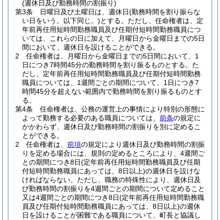
(週休日及び勤務時間の割振り)
第3条
日曜日及び土曜日は、週休日
(勤務時間を割り振らな
い日をいう。以下同じ。)
とする。
ただし、任命権者は、定
年前再任用短時間勤務職員及び任期付短時間勤務職員につ
いては、これらの日に加えて、月曜日から金曜日までの5日
間において、週休日を設けることができる。
2
任命権者は、月曜日から金曜日までの5日間において、1
日につき7時間45分の勤務時間を割り振るものとする。
た
だし、定年前再任用短時間勤務職員及び任期付短時間勤務
職員については、1週間ごとの期間について、1日につき7
時間45分を超えない範囲内で勤務時間を割り振るものとす
る。
第4条
任命権者は、公務の運営上の事情により特別の形態に
よって勤務する必要のある職員については、
前条
の規定に
かかわらず、週休日及び勤務時間の割振りを別に定めるこ
とができる。
2
任命権者は、
前項
の規定により週休日及び勤務時間の割振
りを定める場合には、規則の定めるところにより、4週間ご
との期間につき8日
(定年前再任用短時間勤務職員及び任期
付短時間勤務職員にあっては、8日以上)
の週休日を設けな
ければならない。
ただし、職務の特殊性により、週休日及
び勤務時間の割振りを4週間ごとの期間について定めること
又は4週間ごとの期間につき8日
(定年前再任用短時間勤務職
員及び任期付短時間勤務職員にあっては、8日以上)
の週休
日を設けることが困難である職員について、町長と協議し