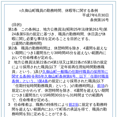
○久御山町職員の勤務時間、休暇等に関する条例
平成7年6月30日
条例第16号
(目的)
第1条
この条例は、地方公務員法
(昭和25年法律第261号)
第
24条第5項の規定に基づき、職員の勤務時間、休日及び休
暇に関し必要な事項を定めることを目的とする。
(1週間の勤務時間)
第2条
職員の勤務時間は、休憩時間を除き、4週間を超えな
い期間につき1週間当たり38時間45分を超えない範囲内に
おいて任命権者が定める。
2
地方公務員法第22条の4第1項又は第22条の5第1項の規定
により採用された職員
(以下「定年前再任用短時間勤務職
員」という。)
及び
久御山町一般職の任期付職員の採用等に
関する条例
(令和5年久御山町条例第6号。以下「任期付職員
条例」という。)
第4条
の規定により採用された職員
(以下
「任期付短時間勤務職員」という。)
の勤務時間は、
前項
の
規定にかかわらず、休憩時間を除き、4週間を超えない期間
につき1週間当たり15時間30分から31時間までの範囲内
で、任命権者が定める。
3
任命権者は、職務の特殊性により
前2項
に規定する勤務時
間を超えない範囲内において町長の承認を得て、職員の勤
務時間を別に定めることができる。