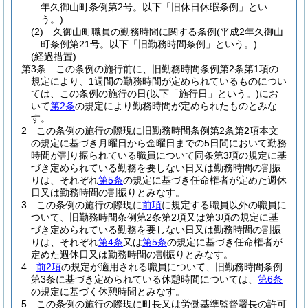
年久御山町条例第2号。以下「旧休日休暇条例」とい
う。)
(2)
久御山町職員の勤務時間に関する条例
(平成2年久御山
町条例第21号。以下「旧勤務時間条例」という。)
(経過措置)
第3条
この条例の施行前に、旧勤務時間条例第2条第1項の
規定により、1週間の勤務時間が定められているものについ
ては、この条例の施行の日
(以下「施行日」という。)
にお
いて
第2条
の規定により勤務時間が定められたものとみな
す。
2
この条例の施行の際現に旧勤務時間条例第2条第2項本文
の規定に基づき月曜日から金曜日までの5日間において勤務
時間が割り振られている職員について同条第3項の規定に基
づき定められている勤務を要しない日又は勤務時間の割振
りは、それぞれ
第5条
の規定に基づき任命権者が定めた週休
日又は勤務時間の割振りとみなす。
3
この条例の施行の際現に
前項
に規定する職員以外の職員に
ついて、旧勤務時間条例第2条第2項又は第3項の規定に基
づき定められている勤務を要しない日又は勤務時間の割振
りは、それぞれ
第4条
又は
第5条
の規定に基づき任命権者が
定めた週休日又は勤務時間の割振りとみなす。
4
前2項
の規定が適用される職員について、旧勤務時間条例
第3条に基づき定められている休憩時間については、
第6条
の規定に基づく休憩時間とみなす。
5
この条例の施行の際現に町長又は労働基準監督署長の許可