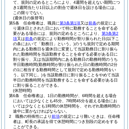
て、規則の定めるところにより、4週間を超えない期間につ
き1週間当たり1日以上の割合で週休日を設ける場合には、
この限りでない。
(週休日の振替等)
第5条
任命権者は、職員に
第3条第1項
又は
前条
の規定によ
り週休日とされた日において特に勤務することを命ずる必
要がある場合には、規則の定めるところにより、
第3条第2
項
又は
前条
の規定により勤務時間が割り振られた日
(以下こ
の条において「勤務日」という。)
のうち規則で定める期間
内にある勤務日を週休日に変更して当該勤務日に割り振ら
れた勤務時間を当該勤務することを命ずる必要がある日に
割り振り、又は当該期間内にある勤務日の勤務時間のうち
半日勤務時間
(勤務時間が割り振られた日の勤務時間の2分
の1に相当する勤務時間として規則で定める勤務時間をい
う。以下同じ。)
を当該勤務日に割り振ることをやめて当該
半日の勤務時間を当該勤務することを命ずる必要がある日
に割り振ることができる。
(休憩時間)
第6条
任命権者は、1日の勤務時間が、6時間を超える場合
においては少なくとも45分、7時間45分を超える場合にお
いては少なくとも1時間の休憩時間を、それぞれ勤務時間の
途中に置かなければならない。
2
職務の特殊性により
前項
の規定により難いときは、任命権
者は、町長の承認を得て休憩時間につき別段の定めをする
ことができる。