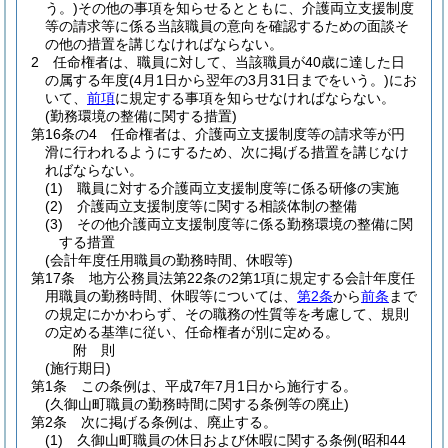
う。)
その他の事項を知らせるとともに、介護両立支援制度
等の請求等に係る当該職員の意向を確認するための面談そ
の他の措置を講じなければならない。
2
任命権者は、職員に対して、当該職員が40歳に達した日
の属する年度
(4月1日から翌年の3月31日までをいう。)
にお
いて、
前項
に規定する事項を知らせなければならない。
(勤務環境の整備に関する措置)
第16条の4
任命権者は、介護両立支援制度等の請求等が円
滑に行われるようにするため、次に掲げる措置を講じなけ
ればならない。
(1)
職員に対する介護両立支援制度等に係る研修の実施
(2)
介護両立支援制度等に関する相談体制の整備
(3)
その他介護両立支援制度等に係る勤務環境の整備に関
する措置
(会計年度任用職員の勤務時間、休暇等)
第17条
地方公務員法第22条の2第1項に規定する会計年度任
用職員の勤務時間、休暇等については、
第2条
から
前条
まで
の規定にかかわらず、その職務の性質等を考慮して、規則
の定める基準に従い、任命権者が別に定める。
附
則
(施行期日)
第1条
この条例は、平成7年7月1日から施行する。
(久御山町職員の勤務時間に関する条例等の廃止)
第2条
次に掲げる条例は、廃止する。
(1)
久御山町職員の休日および休暇に関する条例
(昭和44