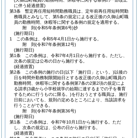
(久御山町職員の勤務時間、休暇等に関する条例の一部改正
に伴う経過措置)
第3条
暫定再任用短時間勤務職員は、定年前再任用短時間勤
務職員とみなして、第5条の規定による改正後の久御山町職
員の勤務時間、休暇等に関する条例の規定を適用する。
附
則
(令和5年
条例第6号)
抄
(施行期日)
1
この条例は、令和5年4月1日から施行する。
附
則
(令和7年
条例第12号)
(施行期日)
第1条
この条例は、令和7年4月1日から施行する。
ただし、
次条の規定は公布の日から施行する。
(経過措置)
第2条
この条例の施行の日
(以下「施行日」という。)
以後の
日を時間外勤務制限開始日とする改正後の久御山町職員の
勤務時間、休暇等に関する条例第7条の2第2項の規定によ
る請求
(3歳から小学校就学の始期に達するまでの子を養育
するために行うものに限る。)
を行おうとする職員は、施行
日前においても、規則の定めるところにより、当該請求を
行うことができる。
附
則
(令和7年
条例第36号)
(施行期日)
第1条
この条例は、令和7年10月1日から施行する。
ただ
し、次条の規定は、公布の日から施行する。
(経過措置)