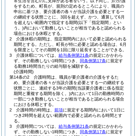
常生活を営むのに支障がある者をいう。以下同じ。)
の介護
をするため、町長が、規則の定めるところにより、職員の
申出に基づき、要介護者の各々が当該介護を必要とする一
の継続する状態ごとに、3回を超えず、かつ、通算して6月
を超えない範囲内で指定する期間
(以下「指定期間」とい
う。)
内において勤務しないことが相当であると認められる
場合における休暇とする。
2
介護休暇の期間は、指定期間内において必要と認められる
期間とする。
ただし、町長が特に必要と認める場合は、6月
を限度としてその期間を1回に限り延長することができる。
3
介護休暇については、
給与条例第21条
の規定にかかわら
ず、その勤務しない1時間につき、
同条例第17条
に規定す
る勤務1時間当たりの給与額を減額する。
(介護時間)
第14条の2
介護時間は、職員が要介護者の介護をするた
め、要介護者の各々が当該介護を必要とする一の継続する
状態ごとに、連続する3年の期間
(当該要介護者に係る指定
期間と重複する期間を除く。)
内において1日の勤務時間の
一部につき勤務しないことが相当であると認められる場合
における休暇とする。
2
介護時間の時間は、
前項
に規定する期間内において1日に
つき2時間を超えない範囲内で必要と認められる時間とす
る。
3
介護時間については、
給与条例第21条
の規定にかかわら
ず、その勤務しない1時間につき、
同条例第17条
に規定す