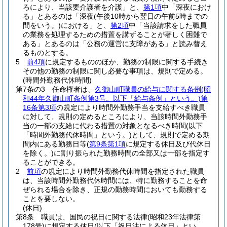
ろにより、当該要介護者を介護」と、
第1項
中「深夜におけ
る」とあるのは「深夜
(午後10時から翌日の午前5時までの
間をいう。)
における」と、
第2項
中「当該請求をした職員
の業務を処理するための措置を講ずることが著しく困難で
ある」とあるのは「公務の運営に支障がある」と読み替え
るものとする。
5
前4項
に規定するもののほか、勤務の制限に関する手続き
その他の勤務の制限に関し必要な事項は、規則で定める。
(時間外勤務代休時間)
第7条の3
任命権者は、
久御山町職員の給与に関する条例
(昭
和44年久御山町条例第3号。以下「給与条例」という。)
第
16条第3項
の規定により時間外勤務手当を支給すべき職員
に対して、規則の定めるところにより、当該時間外勤務手
当の一部の支給に代わる措置の対象となるべき時間
(以下
「時間外勤務代休時間」という。)
として、規則で定める期
間内にある勤務日等
(
第9条第1項
に規定する休日及び代休日
を除く。)
に割り振られた勤務時間の全部又は一部を指定す
ることができる。
2
前項
の規定により時間外勤務代休時間を指定された職員
は、当該時間外勤務代休時間には、特に勤務することを命
ぜられる場合を除き、正規の勤務時間においても勤務する
ことを要しない。
(休日)
第8条
職員は、国民の祝日に関する法律
(昭和23年法律第
178号)
に規定する休日
(以下「祝日法による休日」とい