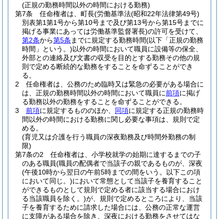
(正規の勤務時間以外の時間における勤務)
第7条
任命権者は、町長
(労働基準法
(昭和22年法律第49号)
別表第1第1号から第10号まで及び第13号から第15号までに
掲げる事業にあっては労働基準監督署長)
の許可を受けて、
第2条
から
第5条
までに規定する勤務時間
(以下「正規の勤務
時間」という。)
以外の時間において職員に設備等の保全、
外部との連絡及び文書の収受を目的とする勤務その他の規
則で定める断続的な勤務をすることを命ずることができ
る。
2
任命権者は、公務のため臨時又は緊急の必要がある場合に
は、正規の勤務時間以外の時間において職員に
前項
に掲げ
る勤務以外の勤務をすることを命ずることができる。
3
前項
に規定するもののほか、
同項
に規定する正規の勤務時
間以外の時間における勤務に関し必要な事項は、規則で定
める。
(育児又は介護を行う職員の深夜勤務及び時間外勤務の制
限)
第7条の2
任命権者は、小学校就学の始期に達するまでの子
のある職員
(職員の配偶者で当該子の親であるものが、深夜
(午後10時から翌日の午前5時までの間をいう。以下この項
において同じ。)
において常態として当該子を養育すること
ができるものとして規則で定める者に該当する場合におけ
る当該職員を除く。)
が、規則で定めるところにより、当該
子を養育するために請求した場合には、公務の正常な運営
に支障がある場合を除き、深夜における勤務をさせてはな