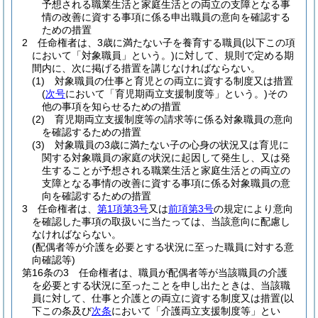
予想される職業生活と家庭生活との両立の支障となる事
情の改善に資する事項に係る申出職員の意向を確認する
ための措置
2
任命権者は、3歳に満たない子を養育する職員
(以下この項
において「対象職員」という。)
に対して、規則で定める期
間内に、次に掲げる措置を講じなければならない。
(1)
対象職員の仕事と育児との両立に資する制度又は措置
(
次号
において「育児期両立支援制度等」という。)
その
他の事項を知らせるための措置
(2)
育児期両立支援制度等の請求等に係る対象職員の意向
を確認するための措置
(3)
対象職員の3歳に満たない子の心身の状況又は育児に
関する対象職員の家庭の状況に起因して発生し、又は発
生することが予想される職業生活と家庭生活との両立の
支障となる事情の改善に資する事項に係る対象職員の意
向を確認するための措置
3
任命権者は、
第1項第3号
又は
前項第3号
の規定により意向
を確認した事項の取扱いに当たっては、当該意向に配慮し
なければならない。
(配偶者等が介護を必要とする状況に至った職員に対する意
向確認等)
第16条の3
任命権者は、職員が配偶者等が当該職員の介護
を必要とする状況に至ったことを申し出たときは、当該職
員に対して、仕事と介護との両立に資する制度又は措置
(以
下この条及び
次条
において「介護両立支援制度等」とい