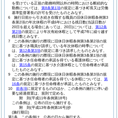
を受けている正規の勤務時間以外の時間における断続的な
勤務については、
第8条第1項
の規定に基づき町長又は労働
基準監督署長の許可を受けたものとみなす。
6
施行日前から引き続き在職する職員の旧休日休暇条例第3
条第2項の年次休暇の平成6年における残日数
(当該日数が
20日を超える場合にあっては、20日)
については、
第12条
第2項
の規定により年次有給休暇として平成7年に繰り越す
残日数とみなす。
7
この条例の施行の際現に旧休日休暇条例第3条第2項の規
定に基づき職員が請求している年次休暇の時季について
は、
第12条第3項
の規定に基づき請求したものとみなす。
8
この条例の施行の際現に旧休日休暇条例第3条第1項の規
定に基づき任命権者の承認を得ている看護休暇について
は、
第15条
の規定に基づき介護休暇として任命権者が承認
したものとみなす。
9
この条例の施行の際現に旧休日休暇条例第3条第3項の規
定に基づき任命権者の承認を得ている休暇については、
第
16条
の規定に基づき任命権者が承認したものとみなす。
10
前各項
に規定するもののほか、この条例の施行に伴い必
要な経過措置は、規則で定める。
附
則
(平成11年
条例第18号)
この条例は、公布の日から施行する。
附
則
(平成13年
条例第16号)
抄
(施行期日)
第1条
この条例は、公布の日から施行する。