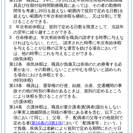
第11条
職員は、1年につき20日
(定年前再任用短時間勤務職
員及び任期付短時間勤務職員にあっては、その者の勤務時
間等を考慮し20日を超えない範囲内で規則で定める日数)
を
超えない範囲内で年次有給休暇を継続し、又は分割して受
けることができる。
2
年次有給休暇は、規則で定める日数を限度として、当該年
の翌年に繰り越すことができる。
3
任命権者は、年次有給休暇を職員の請求する時季に与えな
ければならない。
ただし、請求された時季に年次有給休暇
を与えることが公務の正常な運営を妨げる場合において
は、他の時季にこれを与えることができる。
(病気休暇)
第12条
病気休暇は、職員が負傷又は疾病のため療養する必
要があり、その勤務しないことがやむを得ないと認められ
る場合における休暇とする。
(特別休暇)
第13条
職員は、選挙権の行使、結婚、出産、交通機関の事
故その他の特別の事由があるときは、規則の定めるところ
により休暇を受けることができる。
(介護休暇)
第14条
介護休暇は、職員が要介護者
(配偶者
(届出をしない
が事実上婚姻関係と同様の事情にある者を含む。以下この
項において同じ。)
、父母、子、配偶者の父母その他規則で
定める者
(
第16条の3第1項
において「配偶者等」という。)
で負傷、疾病又は老齢により規則で定める期間にわたり日