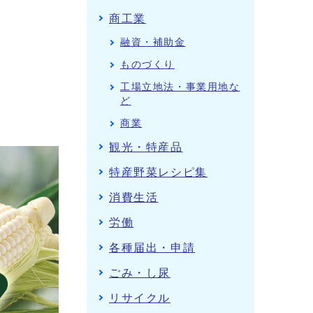
商工業
融資・補助金
ものづくり
工場立地法・事業用地な
ど
商業
観光・特産品
特産野菜レシピ集
消費生活
労働
各種届出・申請
ごみ・し尿
リサイクル