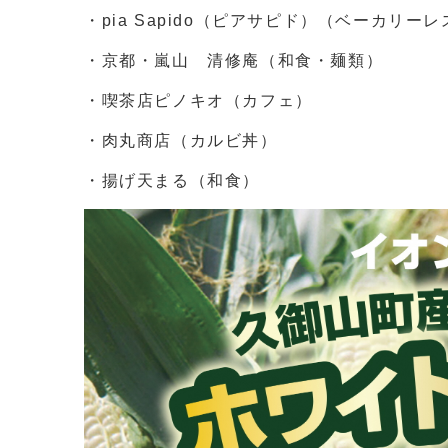
・pia Sapido（ピアサピド）（ベーカリー
・京都・嵐山 清修庵（和食・麺類）
・喫茶店ピノキオ（カフェ）
・肉丸商店（カルビ丼）
・揚げ天まる（和食）