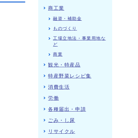
商工業
融資・補助金
ものづくり
工場立地法・事業用地な
ど
商業
観光・特産品
特産野菜レシピ集
消費生活
労働
各種届出・申請
ごみ・し尿
リサイクル