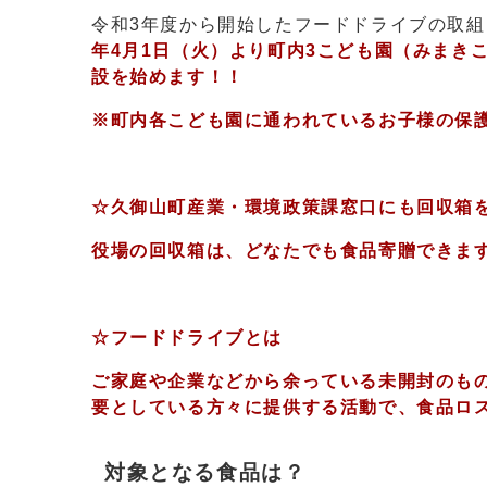
令和3年度から開始したフードドライブの取
年4
月1日（火）より町内3こども園（みまき
設を始めます！！
※町内各こども園に通われているお子様の保
☆久御山町産業・環境政策課窓口にも回収箱
役場の回収箱は、どなたでも食品寄贈できま
☆フードドライブとは
ご家庭や企業などから余っている未開封のも
要としている方々に提供する活動で、食品ロ
対象となる食品は？