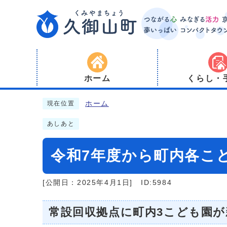
ホーム
くらし・
ホーム
現在位置
あしあと
令和7年度から町内各こ
[公開日：2025年4月1日]
ID:5984
常設回収拠点に町内3こども園