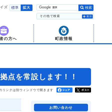
サイズ
標準
拡大
検索
その他で検索
表示
者の方へ
町政情報
収拠点を常設します！！
のリンクは別ウィンドウで開きます
お問い合わせ