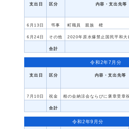
支出日
区分
内容・支出先
6月13日
弔事
町職員 親族 樒
6月24日
その他
2020年原水爆禁止国民平
合計
令和2年7月分
支出日
区分
内容・支出先
7月10日
祝金
相の会納涼会ならびに褒章
合計
令和2年9月分