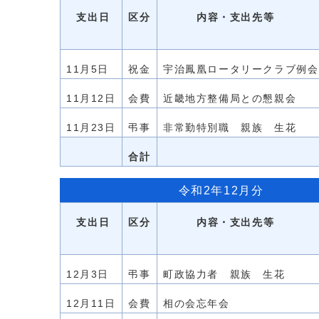
支出日
区分
内容・支出先等
11月5日
祝金
宇治鳳凰ロータリークラブ例会
11月12日
会費
近畿地方整備局との懇親会
11月23日
弔事
非常勤特別職 親族 生花
合計
令和2年12月分
支出日
区分
内容・支出先等
12月3日
弔事
町政協力者 親族 生花
12月11日
会費
相の会忘年会