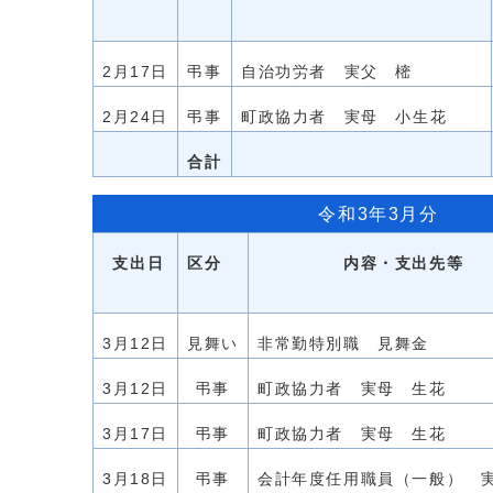
2月17日
弔事
自治功労者 実父 樒
2月24日
弔事
町政協力者 実母 小生花
合計
令和3年3月分
支出日
区分
内容・支出先等
3月12日
見舞い
非常勤特別職 見舞金
3月12日
弔事
町政協力者 実母 生花
3月17日
弔事
町政協力者 実母 生花
3月18日
弔事
会計年度任用職員（一般） 