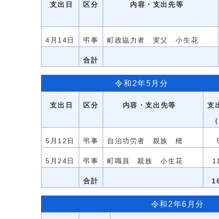
支出日
区分
内容・支出先等
4月14日
弔事
町政協力者 実父 小生花
合計
令和2年5月分
支出日
区分
内容・支出先等
支
（
5月12日
弔事
自治功労者 親族 樒
5月24日
弔事
町職員 親族 小生花
1
合計
1
令和2年6月分