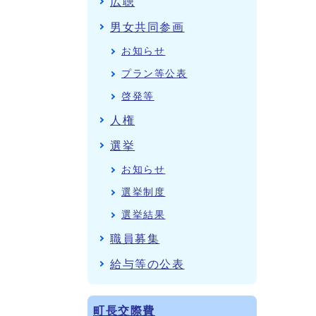
広聴
男女共同参画
お知らせ
プラン等公表
啓発等
人権
選挙
お知らせ
選挙制度
選挙結果
職員募集
給与等の公表
町長交際費