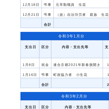
12月18日
弔事
元常勤職員 生花
12月21日
弔事
（故）自治功労者 親族 生花
合計
令和3年1月分
支出日
区分
内容・支出先等
支
1月8日
祝金
連合京都2021年新春旗開き
1月16日
弔事
町政協力者 小生花
合計
令和3年2月分
支出日
区分
内容・支出先等