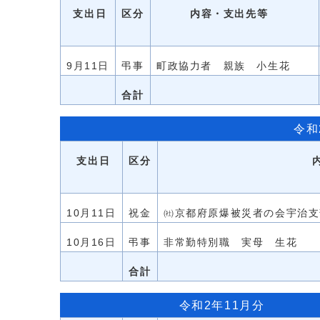
支出日
区分
内容・支出先等
9月11日
弔事
町政協力者 親族 小生花
合計
令和
支出日
区分
10月11日
祝金
㈳京都府原爆被災者の会宇治支
10月16日
弔事
非常勤特別職 実母 生花
合計
令和2年11月分