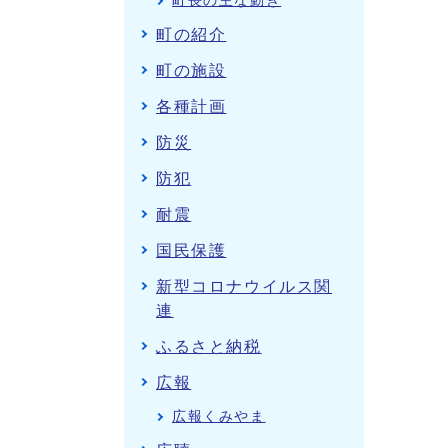
町長の主な動き
町の紹介
町の施設
各種計画
防災
防犯
耐震
国民保護
新型コロナウイルス関
連
ふるさと納税
広報
広報くみやま