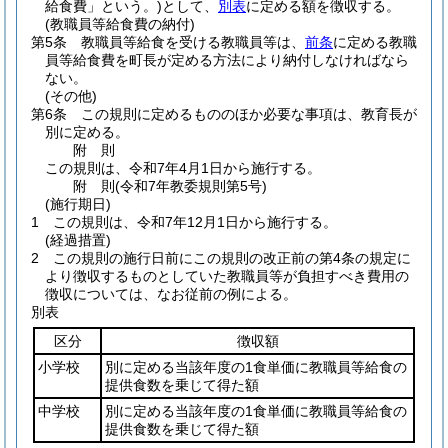
給食費」という。)
として、
別表
に定める額を徴収する。
(教職員等給食費の納付)
第5条
教職員等給食を受ける教職員等は、
前条
に定める教職
員等給食費を町長が定める方法により納付しなければなら
ない。
(その他)
第6条
この規則に定めるもののほか必要な事項は、教育長が
別に定める。
附
則
この規則は、令和7年4月1日から施行する。
附
則
(令和7年
教委規則第5号)
(施行期日)
1
この規則は、令和7年12月1日から施行する。
(経過措置)
2
この規則の施行日前にこの規則の改正前の第4条の規定に
より徴収するものとしていた教職員等が負担すべき費用の
徴収については、なお従前の例による。
別表
区分
徴収額
小学校
別に定める当該年度の1食単価に教職員等給食の
提供食数を乗じて得た額
中学校
別に定める当該年度の1食単価に教職員等給食の
提供食数を乗じて得た額