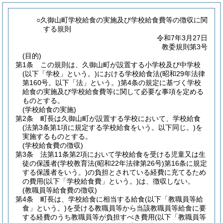
○久御山町学校給食の実施及び学校給食費等の徴収に関
する規則
令和7年3月27日
教委規則第3号
(目的)
第1条
この規則は、久御山町が設置する小学校及び中学校
(以下「学校」という。)
における学校給食法
(昭和29年法律
第160号。以下「法」という。)
第4条の規定に基づく学校
給食の実施及び学校給食費等に関して必要な事項を定める
ものとする。
(学校給食の実施)
第2条
町長は久御山町が設置する学校において、学校給食
(法第3条第1項に規定する学校給食をいう。以下同じ。)
を
実施するものとする。
(学校給食費の徴収)
第3条
法第11条第2項において学校給食を受ける児童又は生
徒の保護者
(学校教育法
(昭和22年法律第26号)
第16条に規定
する保護者をいう。)
の負担とされている経費に充てるため
の費用
(以下「学校給食費」という。)
は、徴収しない。
(教職員等給食費の徴収)
第4条
町長は、学校給食に相当する給食
(以下「教職員等給
食」という。)
を受ける教職員等から当該教職員等給食に要
する経費のうち教職員等が負担すべき費用
(以下「教職員等