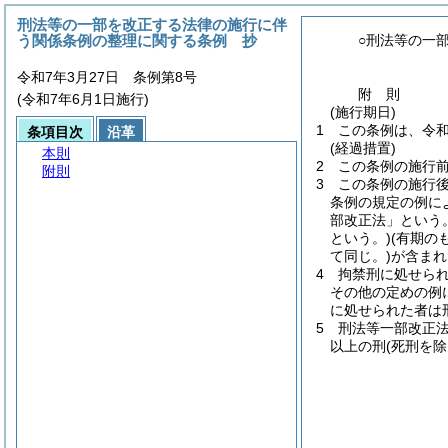
刑法等の一部を改正する法律の施行に伴
う関係条例の整理に関する条例 抄
○刑法等の一
令和7年3月27日 条例第8号
附
則
(令和7年6月1日施行)
(施行期日)
1
この条例は、令和
条項目次
沿革
(経過措置)
本則
2
この条例の施行
附則
3
この条例の施行
条例の規定の例に
部改正法」という。
という。)
(有期の
て同じ。)
が含まれ
4
拘禁刑に処せら
その他の定めの例
に処せられた者は
5
刑法等一部改正
以上の刑
(死刑を除