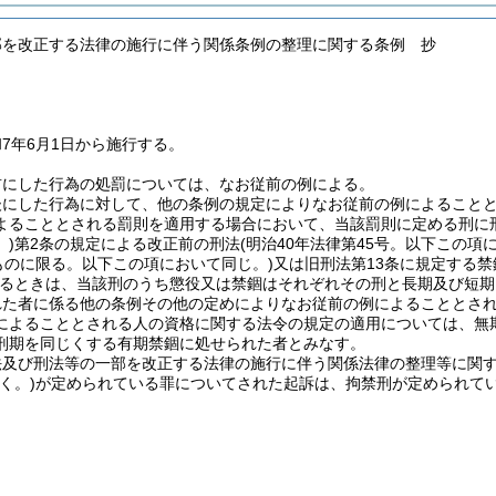
部を改正する法律の施行に伴う関係条例の整理に関する条例 抄
7年6月1日から施行する。
前にした行為の処罰については、なお従前の例による。
後にした行為に対して、他の条例の規定によりなお従前の例によること
よることとされる罰則を適用する場合において、当該罰則に定める刑に
)
第2条の規定による改正前の刑法
(明治40年法律第45号。以下この項
ものに限る。以下この項において同じ。)
又は旧刑法第13条に規定する禁
るときは、当該刑のうち懲役又は禁錮はそれぞれその刑と長期及び短期
れた者に係る他の条例その他の定めによりなお従前の例によることとさ
によることとされる人の資格に関する法令の規定の適用については、無
刑期を同じくする有期禁錮に処せられた者とみなす。
法及び刑法等の一部を改正する法律の施行に伴う関係法律の整理等に関
く。)
が定められている罪についてされた起訴は、拘禁刑が定められて