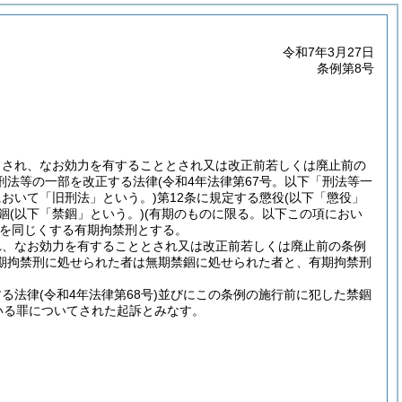
令和7年3月27日
条例第8号
とされ、なお効力を有することとされ又は改正前若しくは廃止前の
刑法等の一部を改正する法律
(令和4年法律第67号。以下「刑法等一
において「旧刑法」という。)
第12条に規定する懲役
(以下「懲役」
錮
(以下「禁錮」という。)
(有期のものに限る。以下この項におい
を同じくする有期拘禁刑とする。
れ、なお効力を有することとされ又は改正前若しくは廃止前の条例
期拘禁刑に処せられた者は無期禁錮に処せられた者と、有期拘禁刑
する法律
(令和4年法律第68号)
並びにこの条例の施行前に犯した禁錮
いる罪についてされた起訴とみなす。