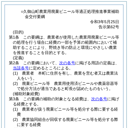
○久御山町農業用廃棄ビニール等適正処理推進事業補助
金交付要綱
令和3年5月25日
告示第62号
(目的)
第1条
この要綱は、農業者が使用した農業用廃棄ビニール等
の処理を行う場合に経費の一部を予算の範囲内において補
助することにより、野焼き等の防止と環境にやさしい農業
を推進することを目的とする。
(定義)
第2条
この要綱において、
次の各号
に掲げる用語の定義は、
当該各号
に定めるところによる。
(1)
農業者 本町に住所を有し、農業を営む者又は農業法
人をいう。
(2)
廃棄ビニール等 農業用使用済ビニールや農薬容器等
で処分方法が適当であると町長が認めたものをいう。
(補助対象経費)
第3条
この要綱の補助の対象となる経費は、
次の各号
に掲げ
る経費とする。
(1)
農業者が扱う廃棄ビニール等を処分する際に要する経
費
(2)
農業協同組合が回収する廃棄ビニール等を処分する際
に要する経費