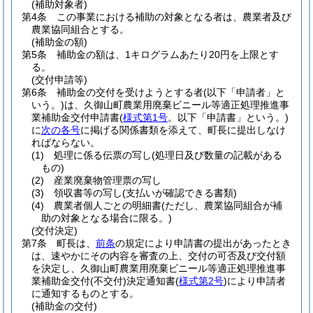
(補助対象者)
第4条
この事業における補助の対象となる者は、農業者及び
農業協同組合とする。
(補助金の額)
第5条
補助金の額は、1キログラムあたり20円を上限とす
る。
(交付申請等)
第6条
補助金の交付を受けようとする者
(以下「申請者」と
いう。)
は、久御山町農業用廃棄ビニール等適正処理推進事
業補助金交付申請書
(
様式第1号
。以下「申請書」という。)
に
次の各号
に掲げる関係書類を添えて、町長に提出しなけ
ればならない。
(1)
処理に係る伝票の写し
(処理日及び数量の記載がある
もの)
(2)
産業廃棄物管理票の写し
(3)
領収書等の写し
(支払いが確認できる書類)
(4)
農業者個人ごとの明細書
(ただし、農業協同組合が補
助の対象となる場合に限る。)
(交付決定)
第7条
町長は、
前条
の規定により申請書の提出があったとき
は、速やかにその内容を審査の上、交付の可否及び交付額
を決定し、久御山町農業用廃棄ビニール等適正処理推進事
業補助金交付
(不交付)
決定通知書
(
様式第2号
)
により申請者
に通知するものとする。
(補助金の交付)