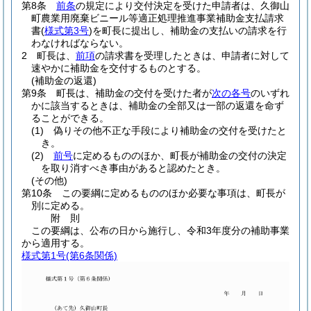
第8条
前条
の規定により交付決定を受けた申請者は、久御山
町農業用廃棄ビニール等適正処理推進事業補助金支払請求
書
(
様式第3号
)
を町長に提出し、補助金の支払いの請求を行
わなければならない。
2
町長は、
前項
の請求書を受理したときは、申請者に対して
速やかに補助金を交付するものとする。
(補助金の返還)
第9条
町長は、補助金の交付を受けた者が
次の各号
のいずれ
かに該当するときは、補助金の全部又は一部の返還を命ず
ることができる。
(1)
偽りその他不正な手段により補助金の交付を受けたと
き。
(2)
前号
に定めるもののほか、町長が補助金の交付の決定
を取り消すべき事由があると認めたとき。
(その他)
第10条
この要綱に定めるもののほか必要な事項は、町長が
別に定める。
附
則
この要綱は、公布の日から施行し、令和3年度分の補助事業
から適用する。
様式第1号
(第6条関係)