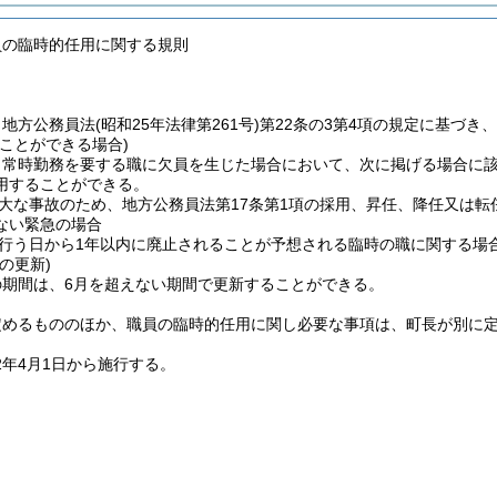
員の臨時的任用に関する規則
、地方公務員法
(昭和25年法律第261号)
第22条の3第4項の規定に基づ
ことができる場合)
、常時勤務を要する職に欠員を生じた場合において、次に掲げる場合に
用することができる。
大な事故のため、地方公務員法第17条第1項の採用、昇任、降任又は
ない緊急の場合
行う日から1年以内に廃止されることが予想される臨時の職に関する場
の更新)
の期間は、6月を超えない期間で更新することができる。
定めるもののほか、職員の臨時的任用に関し必要な事項は、町長が別に
2年4月1日から施行する。