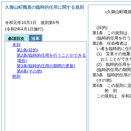
久御山町職員の臨時的任用に関する規則
○久御山町職
令和元年10月1日 規則第5号
(目的)
(令和2年4月1日施行)
第1条
この規則は
(臨時的任用を行う
条項目次
沿革
第2条
任命権者は
本則
い者を臨時的に任
第1条
(目的)
(1)
災害その他重
第2条
(臨時的任用を行うことができる
おくことができ
場合)
(2)
臨時的任用を
第3条
(臨時的任用の期間の更新)
(臨時的任用の期間
第4条
(その他)
第3条
臨時的任用
附則
(その他)
第4条
この規則に
附
則
この規則は、令和