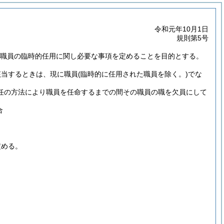
令和元年10月1日
規則第5号
き、職員の臨時的任用に関し必要な事項を定めることを目的とする。
該当するときは、現に職員
(臨時的に任用された職員を除く。)
でな
転任の方法により職員を任命するまでの間その職員の職を欠員にして
合
定める。