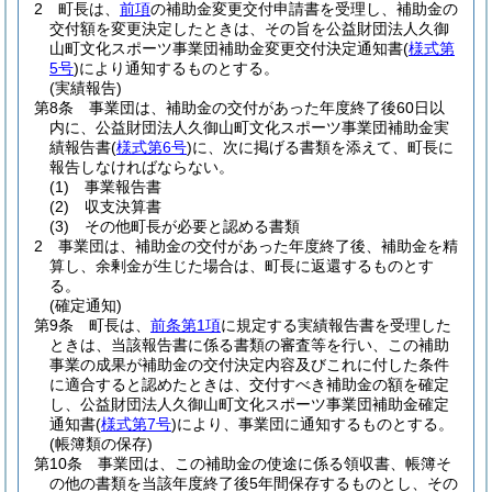
2
町長は、
前項
の補助金変更交付申請書を受理し、補助金の
交付額を変更決定したときは、その旨を公益財団法人久御
山町文化スポーツ事業団補助金変更交付決定通知書
(
様式第
5号
)
により通知するものとする。
(実績報告)
第8条
事業団は、補助金の交付があった年度終了後60日以
内に、公益財団法人久御山町文化スポーツ事業団補助金実
績報告書
(
様式第6号
)
に、次に掲げる書類を添えて、町長に
報告しなければならない。
(1)
事業報告書
(2)
収支決算書
(3)
その他町長が必要と認める書類
2
事業団は、補助金の交付があった年度終了後、補助金を精
算し、余剰金が生じた場合は、町長に返還するものとす
る。
(確定通知)
第9条
町長は、
前条第1項
に規定する実績報告書を受理した
ときは、当該報告書に係る書類の審査等を行い、この補助
事業の成果が補助金の交付決定内容及びこれに付した条件
に適合すると認めたときは、交付すべき補助金の額を確定
し、公益財団法人久御山町文化スポーツ事業団補助金確定
通知書
(
様式第7号
)
により、事業団に通知するものとする。
(帳簿類の保存)
第10条
事業団は、この補助金の使途に係る領収書、帳簿そ
の他の書類を当該年度終了後5年間保存するものとし、その