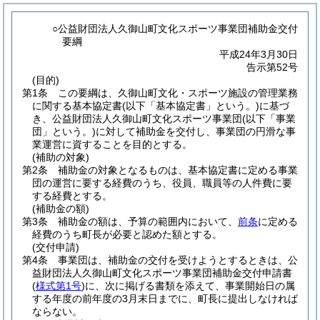
○公益財団法人久御山町文化スポーツ事業団補助金交付
要綱
平成24年3月30日
告示第52号
(目的)
第1条
この要綱は、久御山町文化・スポーツ施設の管理業務
に関する基本協定書
(以下「基本協定書」という。)
に基づ
き、公益財団法人久御山町文化スポーツ事業団
(以下「事業
団」という。)
に対して補助金を交付し、事業団の円滑な事
業運営に資することを目的とする。
(補助の対象)
第2条
補助金の対象となるものは、基本協定書に定める事業
団の運営に要する経費のうち、役員、職員等の人件費に要
する経費とする。
(補助金の額)
第3条
補助金の額は、予算の範囲内において、
前条
に定める
経費のうち町長が必要と認めた額とする。
(交付申請)
第4条
事業団は、補助金の交付を受けようとするときは、公
益財団法人久御山町文化スポーツ事業団補助金交付申請書
(
様式第1号
)
に、次に掲げる書類を添えて、事業開始日の属
する年度の前年度の3月末日までに、町長に提出しなければ
ならない。