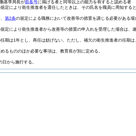
働基準局長が
前各号
に掲げる者と同等以上の能力を有すると認める者
の規定により衛生推進者を選任したときは、その氏名を職員に周知する
は、
第2条
の規定による職務において改善等の措置を講じる必要がある場
の規定により衛生推進者から改善等の措置の申入れを受理した場合は、
の任期は1年とし、再任は妨げない。
ただし、補欠の衛生推進者の任期は
定めるもののほか必要な事項は、教育長が別に定める。
の日から施行する。