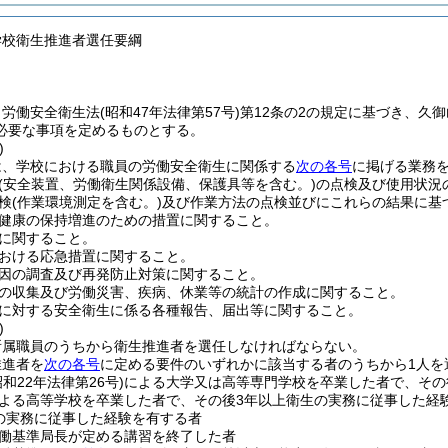
学校衛生推進者選任要綱
、労働安全衛生法
(昭和47年法律第57号)
第12条の2の規定に基づき、久
必要な事項を定めるものとする。
)
は、学校における職員の労働安全衛生に関係する
次の各号
に掲げる業務
(安全装置、労働衛生関係設備、保護具等を含む。)
の点検及び使用状況
検
(作業環境測定を含む。)
及び作業方法の点検並びにこれらの結果に基
健康の保持増進のための措置に関すること。
に関すること。
おける応急措置に関すること。
因の調査及び再発防止対策に関すること。
の収集及び労働災害、疾病、休業等の統計の作成に関すること。
に対する安全衛生に係る各種報告、届出等に関すること。
)
所属職員のうちから衛生推進者を選任しなければならない。
推進者を
次の各号
に定める要件のいずれかに該当する者のうちから1人を
昭和22年法律第26号)
による大学又は高等専門学校を卒業した者で、その
よる高等学校を卒業した者で、その後3年以上衛生の実務に従事した経
の実務に従事した経験を有する者
働基準局長が定める講習を終了した者