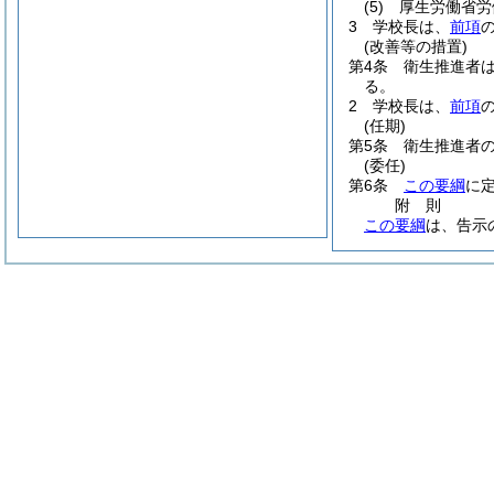
(5)
厚生労働省労
3
学校長は、
前項
(改善等の措置)
第4条
衛生推進者
る。
2
学校長は、
前項
(任期)
第5条
衛生推進者
(委任)
第6条
この要綱
に
附
則
この要綱
は、告示