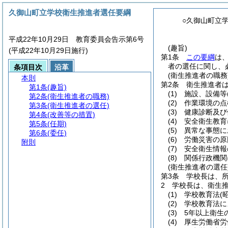
久御山町立学校衛生推進者選任要綱
○久御山町立
平成22年10月29日 教育委員会告示第6号
(趣旨)
(平成22年10月29日施行)
第1条
この要綱
は
者の選任に関し、
条項目次
沿革
(衛生推進者の職務
本則
第2条
衛生推進者
第1条
(趣旨)
(1)
施設、設備等
第2条
(衛生推進者の職務)
(2)
作業環境の点
第3条
(衛生推進者の選任)
(3)
健康診断及び
第4条
(改善等の措置)
(4)
安全衛生教育
第5条
(任期)
(5)
異常な事態に
第6条
(委任)
(6)
労働災害の原
附則
(7)
安全衛生情報
(8)
関係行政機関
(衛生推進者の選任
第3条
学校長は、
2
学校長は、衛生
(1)
学校教育法
(
(2)
学校教育法に
(3)
5年以上衛生
(4)
厚生労働省労