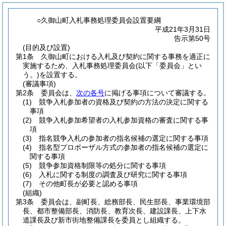
○久御山町入札事務処理委員会設置要綱
平成21年3月31日
告示第50号
(目的及び設置)
第1条
久御山町における入札及び契約に関する事務を適正に
実施するため、入札事務処理委員会
(以下「委員会」とい
う。)
を設置する。
(審議事項)
第2条
委員会は、
次の各号
に掲げる事項について審議する。
(1)
競争入札参加者の資格及び契約の方法の決定に関する
事項
(2)
競争入札参加希望者の入札参加資格の審査に関する事
項
(3)
指名競争入札の参加者の指名候補の選定に関する事項
(4)
指名型プロポーザル方式の参加者の指名候補の選定に
関する事項
(5)
競争参加資格制限等の処分に関する事項
(6)
入札に関する制度の調査及び研究に関する事項
(7)
その他町長が必要と認める事項
(組織)
第3条
委員会は、副町長、総務部長、民生部長、事業環境部
長、都市整備部長、消防長、教育次長、建設課長、上下水
道課長及び新市街地整備課長を委員とし組織する。