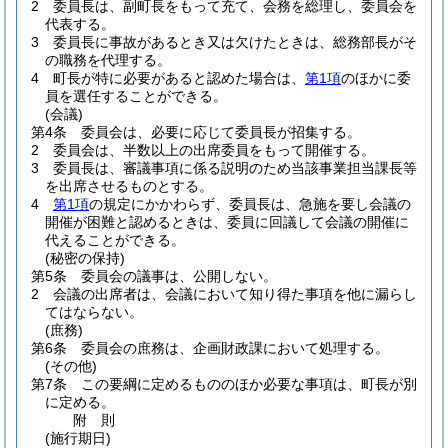
2
委員長は、副町長をもって充て、会務を総理し、委員会を
代表する。
3
委員長に事故があるとき又は欠けたときは、総務部長がそ
の職務を代理する。
4
町長が特に必要があると認めた場合は、
第1項
のほかに委
員を選任することができる。
(会議)
第4条
委員会は、必要に応じて委員長が招集する。
2
委員会は、半数以上の出席委員をもって開催する。
3
委員長は、審議事項に係る説明のため当該事業担当課長等
を出席させるものとする。
4
第1項
の規定にかかわらず、委員長は、急施を要し会議の
開催が困難と認めるときは、委員に回議して会議の開催に
代えることができる。
(秘密の保持)
第5条
委員会の議事は、公開しない。
2
会議の出席者は、会議において知り得た事項を他に漏らし
てはならない。
(庶務)
第6条
委員会の庶務は、企画財政課において処理する。
(その他)
第7条
この要綱に定めるもののほか必要な事項は、町長が別
に定める。
附
則
(施行期日)