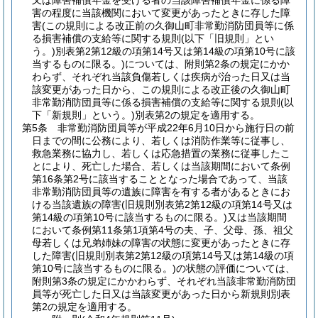
又は障害補償年金を受ける者の当該障害補償年金に係る障
害の程度に当該機関において変更があったときに存した障
害
(この規則による改正前の久御山町非常勤消防団員等に係
る損害補償の支給等に関する規則
(以下「旧規則」とい
う。)
別表第2第12級の項第14号又は第14級の項第10号に該
当するものに限る。)
については、附則第2条の規定にかか
わらず、それぞれ当該負傷若しくは疾病が治った日又は当
該変更があった日から、この規則による改正後の久御山町
非常勤消防団員等に係る損害補償の支給等に関する規則
(以
下「新規則」という。)
別表第2の規定を適用する。
第5条
非常勤消防団員等が平成22年6月10日から施行日の前
日までの間に公務により、若しくは消防作業等に従事し、
救急業務に協力し、若しくは応急措置の業務に従事したこ
とにより、死亡した場合、若しくは当該期間において条例
第16条第2号に該当することとなった場合であって、当該
非常勤消防団員等の遺族に障害を有する者があるときにお
ける当該遺族の障害
(旧規則別表第2第12級の項第14号又は
第14級の項第10号に該当するものに限る。)
又は当該期間
において条例第11条第1項第4号の夫、子、父母、孫、祖父
母若しくは兄弟姉妹の障害の状態に変更があったときに存
した障害
(旧規則別表第2第12級の項第14号又は第14級の項
第10号に該当するものに限る。)
の状態の評価については、
附則第3条の規定にかかわらず、それぞれ当該非常勤消防団
員等が死亡した日又は当該変更があった日から新規則別表
第2の規定を適用する。