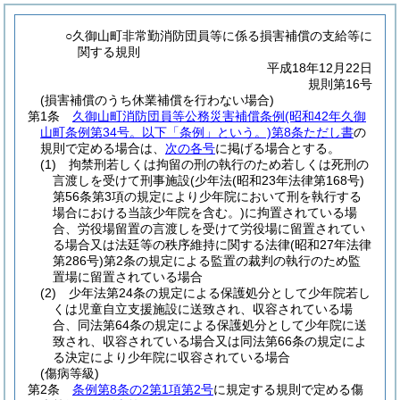
○久御山町非常勤消防団員等に係る損害補償の支給等に
関する規則
平成18年12月22日
規則第16号
(損害補償のうち休業補償を行わない場合)
第1条
久御山町消防団員等公務災害補償条例
(昭和42年久御
山町条例第34号。以下「条例」という。)
第8条ただし書
の
規則で定める場合は、
次の各号
に掲げる場合とする。
(1)
拘禁刑若しくは拘留の刑の執行のため若しくは死刑の
言渡しを受けて刑事施設
(少年法
(昭和23年法律第168号)
第56条第3項の規定により少年院において刑を執行する
場合における当該少年院を含む。)
に拘置されている場
合、労役場留置の言渡しを受けて労役場に留置されてい
る場合又は法廷等の秩序維持に関する法律
(昭和27年法律
第286号)
第2条の規定による監置の裁判の執行のため監
置場に留置されている場合
(2)
少年法第24条の規定による保護処分として少年院若し
くは児童自立支援施設に送致され、収容されている場
合、同法第64条の規定による保護処分として少年院に送
致され、収容されている場合又は同法第66条の規定によ
る決定により少年院に収容されている場合
(傷病等級)
第2条
条例第8条の2第1項第2号
に規定する規則で定める傷