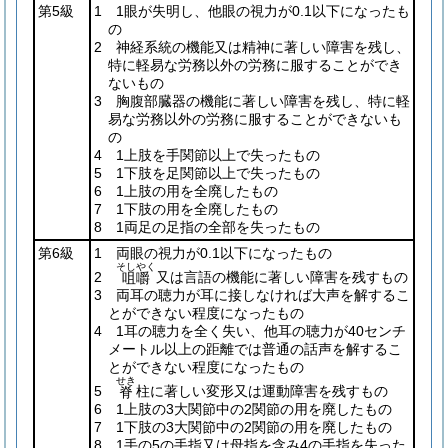
第5級
1 1眼が失明し、他眼の視力が0.1以下になったも
の
2 神経系統の機能又は精神に著しい障害を残し、
特に軽易な労務以外の労務に服することができ
ないもの
3 胸腹部臓器の機能に著しい障害を残し、特に軽
易な労務以外の労務に服することができないも
の
4 1上肢を手関節以上で失ったもの
5 1下肢を足関節以上で失ったもの
6 1上肢の用を全廃したもの
7 1下肢の用を全廃したもの
8 1両足の足指の全部を失ったもの
第6級
1 両眼の視力が0.1以下になったもの
そしやく
2
又は言語の機能に著しい障害を残すもの
咀嚼
3 両耳の聴力が耳に接しなければ大声を解するこ
とができない程度になったもの
4 1耳の聴力を全く失い、他耳の聴力が40センチ
メートル以上の距離では普通の話声を解するこ
とができない程度になったもの
せき
5
柱に著しい変形又は運動障害を残すもの
脊
6 1上肢の3大関節中の2関節の用を廃したもの
7 1下肢の3大関節中の2関節の用を廃したもの
8 1手の5の手指又は母指を含み4の手指を失った