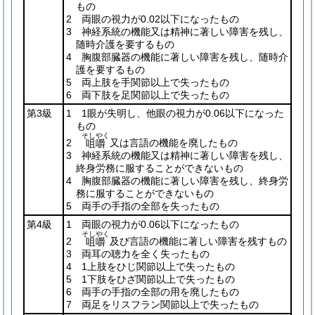
もの
2 両眼の視力が0.02以下になったもの
3 神経系統の機能又は精神に著しい障害を残し、
随時介護を要するもの
4 胸腹部臓器の機能に著しい障害を残し、随時介
護を要するもの
5 両上肢を手関節以上で失ったもの
6 両下肢を足関節以上で失ったもの
第3級
1 1眼が失明し、他眼の視力が0.06以下になった
もの
そしやく
2
又は言語の機能を廃したもの
咀嚼
3 神経系統の機能又は精神に著しい障害を残し、
終身労務に服することができないもの
4 胸腹部臓器の機能に著しい障害を残し、終身労
務に服することができないもの
5 両手の手指の全部を失ったもの
第4級
1 両眼の視力が0.06以下になったもの
そしやく
2
及び言語の機能に著しい障害を残すもの
咀嚼
3 両耳の聴力を全く失ったもの
4 1上肢をひじ関節以上で失ったもの
5 1下肢をひざ関節以上で失ったもの
6 両手の手指の全部の用を廃したもの
7 両足をリスフラン関節以上で失ったもの