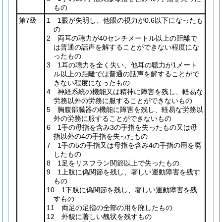
もの
第7級
1 1眼が失明し、他眼の視力が0.6以下になったも
の
2 両耳の聴力が40センチメートル以上の距離で
は普通の話声を解することができない程度にな
ったもの
3 1耳の聴力を全く失い、他耳の聴力が1メート
ル以上の距離では普通の話声を解することがで
きない程度になったもの
4 神経系統の機能又は精神に障害を残し、軽易な
労務以外の労務に服することができないもの
5 胸腹部臓器の機能に障害を残し、軽易な労務以
外の労務に服することができないもの
6 1手の母指を含み3の手指を失ったもの又は母
指以外の4の手指を失ったもの
7 1手の5の手指又は母指を含み4の手指の用を廃
したもの
8 1足をリスフラン関節以上で失ったもの
9 1上肢に偽関節を残し、著しい運動障害を残す
もの
10 1下肢に偽関節を残し、著しい運動障害を残
すもの
11 両足の足指の全部の用を廃したもの
12 外貌に著しい醜状を残すもの