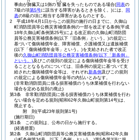
ひ
じん
事由が
臓又は1側の
臓を失ったものである場合
(
同表
の
脾
腎
7級の項
第5号
に該当する障害があるときを除く。)
には、
同
表
の8級の項に相当する障害があるものとする。
2
平成18年4月1日からこの規則の施行の日までに、久御山
町消防団員等公務災害補償条例の一部を改正する条例
(平成
18年久御山町条例第25号)
による改正前の久御山町消防団
員等公務災害補償条例
(以下「旧条例」という。)
の規定に
基づいて傷病補償年金、障害補償、介護補償又は遺族補償
(以下「傷病補償年金等」という。)
を支給された者で改正
後の
久御山町消防団員等公務災害補償条例
(以下「新条例」
という。)
及びこの規則の規定による傷病補償年金等を受け
ることとなるものについては、旧条例の規定に基づいて支
給された傷病補償年金等は、それぞれ
新条例
及びこの規則
の規定による傷病補償年金等の内払いとみなす。
(非常勤消防団員に係る損害補償のうち休業補償を行わない
場合を定める規則の廃止)
第3条
非常勤消防団員に係る損害補償のうち休業補償を行わ
ない場合を定める規則
(昭和62年久御山町規則第14号)
は、
廃止する。
附
則
(平成23年
規則第1号)
(施行期日)
第1条
この規則は、公布の日から施行する。
(経過措置)
第2条
久御山町消防団員等公務災害補償条例
(昭和42年久御
山町条例第34号。以下「条例」という。)
第5条第3項に規