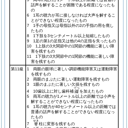
話声を解することが困難である程度になったも
の
6 1耳の聴力が耳に接しなければ大声を解するこ
とができない程度になったもの
7 1手の母指又は母指以外の2の手指の用を廃し
たもの
8 1下肢を3センチメートル以上短縮したもの
9 1足の第1の足指又は他の4の足指を失ったもの
10 1上肢の3大関節中の1関節の機能に著しい障
害を残すもの
11 1下肢の3大関節中の1関節の機能に著しい障
害を残すもの
第11級
1 両眼の眼球に著しい調節機能障害又は運動障害
を残すもの
2 両眼のまぶたに著しい運動障害を残すもの
3 1眼のまぶたに著しい欠損を残すもの
てつ
4 10歯以上に対し歯科補
を加えたもの
綴
5 両耳の聴力が1メートル以上の距離では小声を
解することができない程度になったもの
6 1耳の聴力が40センチメートル以上の距離では
普通の話声を解することができない程度になっ
たもの
せき
7
柱に変形を残すもの
脊