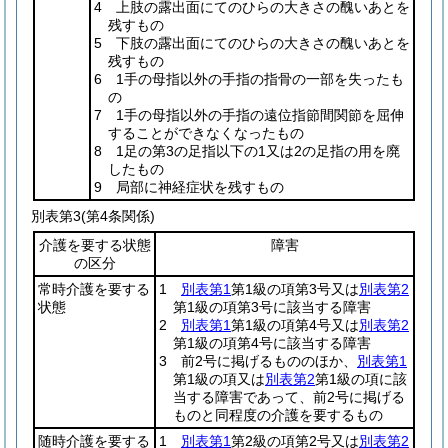
4 上肢の露出面にてのひらの大きさの醜いあとを
残すもの
5 下肢の露出面にてのひらの大きさの醜いあとを
残すもの
6 1手の母指以外の手指の指骨の一部を失ったも
の
7 1手の母指以外の手指の遠位指節間関節を屈伸
することができなくなったもの
8 1足の第3の足指以下の1又は2の足指の用を廃
したもの
9 局部に神経症状を残すもの
別表第3
(第4条関係)
介護を要する状態
障害
の区分
常時介護を要する
1
別表第1
第1級の項第3号又は
別表第2
状態
第1級の項第3号に該当する障害
2
別表第1
第1級の項第4号又は
別表第2
第1級の項第4号に該当する障害
3 前2号に掲げるもののほか、
別表第1
第1級の項又は
別表第2
第1級の項に該
当する障害であって、前2号に掲げる
ものと同程度の介護を要するもの
随時介護を要する
1
別表第1
第2級の項第2号又は
別表第2