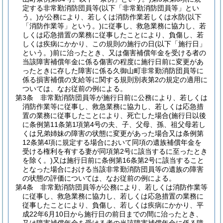
定する非常勤消防団員等
(以下「非常勤消防団員等」とい
う。)
が公務により、若しくは消防作業若しくは水防
(以下
「消防作業等」という。)
に従事し、救急業務に協力し、若
しくは応急措置の業務に従事したことにより、負傷し、若
しくは疾病にかかり、この規則の施行の日
(以下「施行日」
という。)
前に治ったとき、又は傷害補償年金を受ける者の
当該障害補償年金に係る傷害の程度に施行日前に変更があ
ったときに存した障害に係る久御山町非常勤消防団員等に
係る損害補償の支給等に関する規則別表第2の規定の適用に
ついては、なお従前の例による。
第3条
非常勤消防団員等が施行日前に公務により、若しくは
消防作業等に従事し、救急業務に協力し、若しくは応急措
置の業務に従事したことにより、死亡した場合
(施行日以後
に条例第11条第1項第4号の夫、子、父母、孫、祖父母若し
くは兄弟姉妹の障害の状態に変更があった場合又は条例第
12条第4項に規定する場合において同項の遺族補償年金を
受ける権利を有する妻が同項第2号に該当するに至ったとき
を除く。)
又は施行日前に条例第16条第2号に該当すること
となった場合における当該非常勤消防団員等の遺族の障害
の状態の評価については、なお従前の例による。
第4条
非常勤消防団員等が公務により、若しくは消防作業等
に従事し、救急業務に協力し、若しくは応急措置の業務に
従事したことにより、負傷し、若しくは疾病にかかり、平
成22年6月10日から施行日の前日までの間に治ったとき、