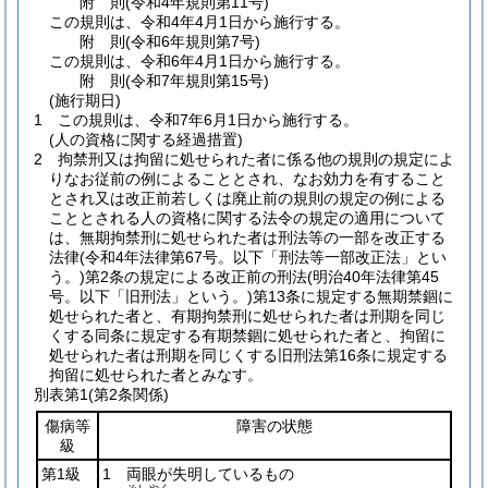
附
則
(令和4年
規則第11号)
この規則は、令和4年4月1日から施行する。
附
則
(令和6年
規則第7号)
この規則は、令和6年4月1日から施行する。
附
則
(令和7年
規則第15号)
(施行期日)
1
この規則は、令和7年6月1日から施行する。
(人の資格に関する経過措置)
2
拘禁刑又は拘留に処せられた者に係る他の規則の規定によ
りなお従前の例によることとされ、なお効力を有すること
とされ又は改正前若しくは廃止前の規則の規定の例による
こととされる人の資格に関する法令の規定の適用について
は、無期拘禁刑に処せられた者は刑法等の一部を改正する
法律
(令和4年法律第67号。以下「刑法等一部改正法」とい
う。)
第2条の規定による改正前の刑法
(明治40年法律第45
号。以下「旧刑法」という。)
第13条に規定する無期禁錮に
処せられた者と、有期拘禁刑に処せられた者は刑期を同じ
くする同条に規定する有期禁錮に処せられた者と、拘留に
処せられた者は刑期を同じくする旧刑法第16条に規定する
拘留に処せられた者とみなす。
別表第1
(第2条関係)
傷病等
障害の状態
級
第1級
1 両眼が失明しているもの