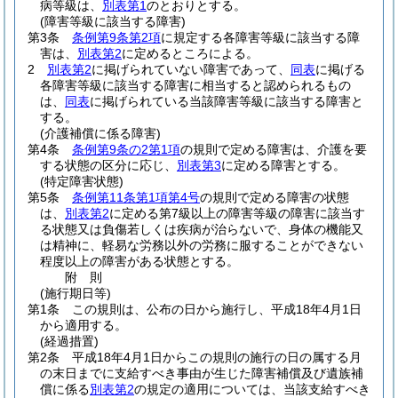
病等級は、
別表第1
のとおりとする。
(障害等級に該当する障害)
第3条
条例第9条第2項
に規定する各障害等級に該当する障
害は、
別表第2
に定めるところによる。
2
別表第2
に掲げられていない障害であって、
同表
に掲げる
各障害等級に該当する障害に相当すると認められるもの
は、
同表
に掲げられている当該障害等級に該当する障害と
する。
(介護補償に係る障害)
第4条
条例第9条の2第1項
の規則で定める障害は、介護を要
する状態の区分に応じ、
別表第3
に定める障害とする。
(特定障害状態)
第5条
条例第11条第1項第4号
の規則で定める障害の状態
は、
別表第2
に定める第7級以上の障害等級の障害に該当す
る状態又は負傷若しくは疾病が治らないで、身体の機能又
は精神に、軽易な労務以外の労務に服することができない
程度以上の障害がある状態とする。
附
則
(施行期日等)
第1条
この規則は、公布の日から施行し、平成18年4月1日
から適用する。
(経過措置)
第2条
平成18年4月1日からこの規則の施行の日の属する月
の末日までに支給すべき事由が生じた障害補償及び遺族補
償に係る
別表第2
の規定の適用については、当該支給すべき