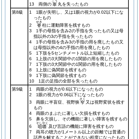
こう
13 両側の
丸を失ったもの
睾
第8級
1 1眼が失明し、又は1眼の視力が0.02以下にな
ったもの
せき
2
柱に運動障害を残すもの
脊
3 1手の母指を含み2の手指を失ったもの又は母
指以外の3の手指を失ったもの
4 1手の母指を含み3の手指の用を廃したもの又
は母指以外の4の手指の用を廃したもの
5 1下肢を5センチメートル以上短縮したもの
6 1上肢の3大関節中の1関節の用を廃したもの
7 1下肢の3大関節中の1関節の用を廃したもの
8 1上肢に偽関節を残すもの
9 1下肢に偽関節を残すもの
10 1足の足指の全部を失ったもの
第9級
1 両眼の視力が0.6以下になったもの
2 1眼の視力が0.06以下になったもの
さく
3 両眼に半盲症、視野狭
又は視野変状を残す
窄
もの
4 両眼のまぶたに著しい欠損を残すもの
5 鼻を欠損し、その機能に著しい障害を残すもの
そしやく
6
及び言語の機能に障害を残すもの
咀嚼
7 両耳の聴力が1メートル以上の距離では普通の
話声を解することができない程度になったもの