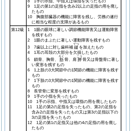
8 1手の示指、中指又は環指を失ったもの
9 1足の第1の足指を含み2以上の足指の用を廃し
たもの
10 胸腹部臓器の機能に障害を残し、労務の遂行
に相当な程度の支障があるもの
第12級
1 1眼の眼球に著しい調節機能障害又は運動障害
を残すもの
2 1眼のまぶたに著しい運動障害を残すもの
てつ
3 7歯以上に対し歯科補
を加えたもの
綴
4 1耳の耳殻の大部分を欠損したもの
ろく
こう
5 鎖骨、胸骨、
骨、肩
骨又は骨盤骨に著し
肋
胛
い変形を残すもの
6 1上肢の3大関節中の1関節の機能に障害を残す
もの
7 1下肢の3大関節中の1関節の機能に障害を残す
もの
8 長管骨に変形を残すもの
9 1手の小指を失ったもの
10 1手の示指、中指又は環指の用を廃したもの
11 1足の第2の足指を失ったもの、第2の足指を
含み2の足指を失ったもの又は第3の足指以下の
3の足指を失ったもの
12 1足の第1の足指又は他の4の足指の用を廃し
たもの