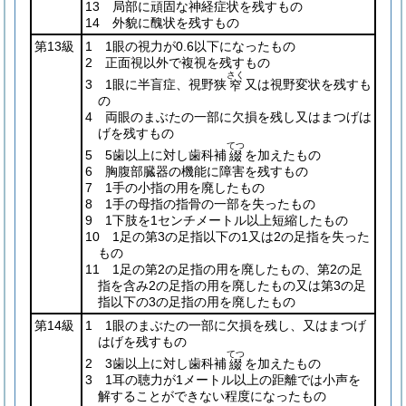
13 局部に頑固な神経症状を残すもの
14 外貌に醜状を残すもの
第13級
1 1眼の視力が0.6以下になったもの
2 正面視以外で複視を残すもの
さく
3 1眼に半盲症、視野狭
又は視野変状を残すも
窄
の
4 両眼のまぶたの一部に欠損を残し又はまつげは
げを残すもの
てつ
5 5歯以上に対し歯科補
を加えたもの
綴
6 胸腹部臓器の機能に障害を残すもの
7 1手の小指の用を廃したもの
8 1手の母指の指骨の一部を失ったもの
9 1下肢を1センチメートル以上短縮したもの
10 1足の第3の足指以下の1又は2の足指を失った
もの
11 1足の第2の足指の用を廃したもの、第2の足
指を含み2の足指の用を廃したもの又は第3の足
指以下の3の足指の用を廃したもの
第14級
1 1眼のまぶたの一部に欠損を残し、又はまつげ
はげを残すもの
てつ
2 3歯以上に対し歯科補
を加えたもの
綴
3 1耳の聴力が1メートル以上の距離では小声を
解することができない程度になったもの