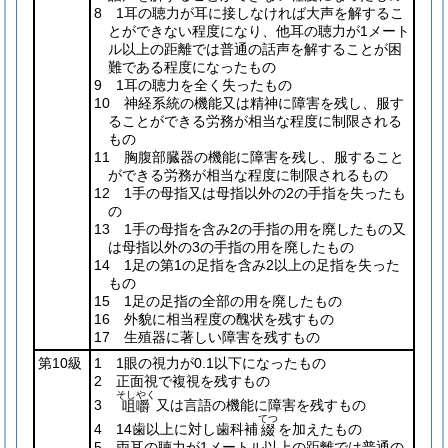
8 1耳の聴力が耳に接しなければ大声を解するこ
とができない程度になり、他耳の聴力が1メート
ル以上の距離では普通の話声を解することが困
難である程度になったもの
9 1耳の聴力を全く失ったもの
10 神経系統の機能又は精神に障害を残し、服す
ることができる労務が相当な程度に制限される
もの
11 胸腹部臓器の機能に障害を残し、服すること
ができる労務が相当な程度に制限されるもの
12 1手の母指又は母指以外の2の手指を失ったも
の
13 1手の母指を含み2の手指の用を廃したもの又
は母指以外の3の手指の用を廃したもの
14 1足の第1の足指を含み2以上の足指を失った
もの
15 1足の足指の全部の用を廃したもの
16 外貌に相当程度の醜状を残すもの
17 生殖器に著しい障害を残すもの
第10級
1 1眼の視力が0.1以下になったもの
2 正面視で複視を残すもの
そしやく
3
又は言語の機能に障害を残すもの
咀嚼
てつ
4 14歯以上に対し歯科補
を加えたもの
綴
5 両耳の聴力が1メートル以上の距離では普通の