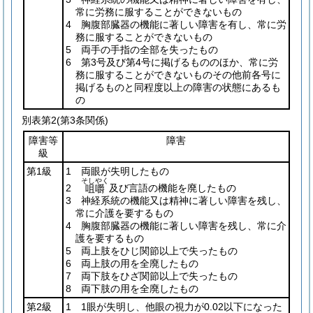
常に労務に服することができないもの
4 胸腹部臓器の機能に著しい障害を有し、常に労
務に服することができないもの
5 両手の手指の全部を失ったもの
6 第3号及び第4号に掲げるもののほか、常に労
務に服することができないものその他前各号に
掲げるものと同程度以上の障害の状態にあるも
の
別表第2
(第3条関係)
障害等
障害
級
第1級
1 両眼が失明したもの
そしやく
2
及び言語の機能を廃したもの
咀嚼
3 神経系統の機能又は精神に著しい障害を残し、
常に介護を要するもの
4 胸腹部臓器の機能に著しい障害を残し、常に介
護を要するもの
5 両上肢をひじ関節以上で失ったもの
6 両上肢の用を全廃したもの
7 両下肢をひざ関節以上で失ったもの
8 両下肢の用を全廃したもの
第2級
1 1眼が失明し、他眼の視力が0.02以下になった