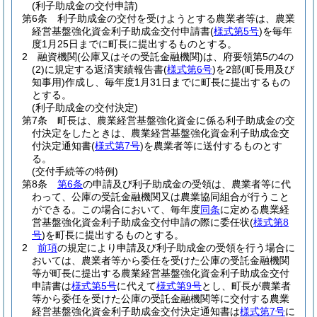
(利子助成金の交付申請)
第6条
利子助成金の交付を受けようとする農業者等は、農業
経営基盤強化資金利子助成金交付申請書
(
様式第5号
)
を毎年
度1月25日までに町長に提出するものとする。
2
融資機関
(公庫又はその受託金融機関)
は、府要領第5の4の
(2)
に規定する返済実績報告書
(
様式第6号
)
を2部
(町長用及び
知事用)
作成し、毎年度1月31日までに町長に提出するもの
とする。
(利子助成金の交付決定)
第7条
町長は、農業経営基盤強化資金に係る利子助成金の交
付決定をしたときは、農業経営基盤強化資金利子助成金交
付決定通知書
(
様式第7号
)
を農業者等に送付するものとす
る。
(交付手続等の特例)
第8条
第6条
の申請及び利子助成金の受領は、農業者等に代
わって、公庫の受託金融機関又は農業協同組合が行うこと
ができる。
この場合において、毎年度
同条
に定める農業経
営基盤強化資金利子助成金交付申請の際に委任状
(
様式第8
号
)
を町長に提出するものとする。
2
前項
の規定により申請及び利子助成金の受領を行う場合に
おいては、農業者等から委任を受けた公庫の受託金融機関
等が町長に提出する農業経営基盤強化資金利子助成金交付
申請書は
様式第5号
に代えて
様式第9号
とし、町長が農業者
等から委任を受けた公庫の受託金融機関等に交付する農業
経営基盤強化資金利子助成金交付決定通知書は
様式第7号
に