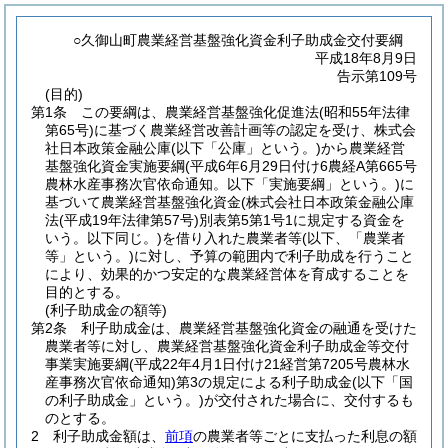
○久御山町農業経営基盤強化資金利子助成金交付要綱
平成18年8月9日
告示第109号
(目的)
第1条
この要綱は、農業経営基盤強化促進法
(昭和55年法律
第65号)
に基づく農業経営改善計画等の認定を受け、株式会
社日本政策金融公庫
(以下「公庫」という。)
から農業経営
基盤強化資金実施要綱
(平成6年6月29日付け6農経A第665号
農林水産事務次官依命通知。以下「実施要綱」という。)
に
基づいて農業経営基盤強化資金
(株式会社日本政策金融公庫
法
(平成19年法律第57号)
別表第5第1号1に規定する資金を
いう。以下同じ。)
を借り入れた農業者等
(以下、「農業者
等」という。)
に対し、予算の範囲内で利子助成を行うこと
により、効果的かつ安定的な農業経営体を育成することを
目的とする。
(利子助成金の額等)
第2条
利子助成金は、農業経営基盤強化資金の融通を受けた
農業者等に対し、農業経営基盤強化資金利子助成金等交付
事業実施要綱
(平成22年4月1日付け21経営第7205号農林水
産事務次官依命通知)
第3の規定による利子助成金
(以下「国
の利子助成金」という。)
が交付された場合に、交付するも
のとする。
2
利子助成金額は、
前項
の農業者等ごとに支払った利息の額