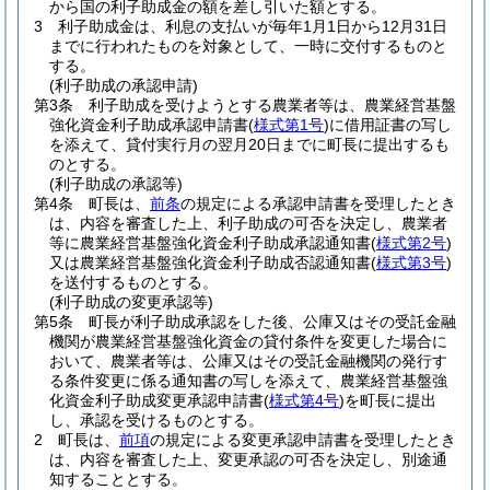
から国の利子助成金の額を差し引いた額とする。
3
利子助成金は、利息の支払いが毎年1月1日から12月31日
までに行われたものを対象として、一時に交付するものと
する。
(利子助成の承認申請)
第3条
利子助成を受けようとする農業者等は、農業経営基盤
強化資金利子助成承認申請書
(
様式第1号
)
に借用証書の写し
を添えて、貸付実行月の翌月20日までに町長に提出するも
のとする。
(利子助成の承認等)
第4条
町長は、
前条
の規定による承認申請書を受理したとき
は、内容を審査した上、利子助成の可否を決定し、農業者
等に農業経営基盤強化資金利子助成承認通知書
(
様式第2号
)
又は農業経営基盤強化資金利子助成否認通知書
(
様式第3号
)
を送付するものとする。
(利子助成の変更承認等)
第5条
町長が利子助成承認をした後、公庫又はその受託金融
機関が農業経営基盤強化資金の貸付条件を変更した場合に
おいて、農業者等は、公庫又はその受託金融機関の発行す
る条件変更に係る通知書の写しを添えて、農業経営基盤強
化資金利子助成変更承認申請書
(
様式第4号
)
を町長に提出
し、承認を受けるものとする。
2
町長は、
前項
の規定による変更承認申請書を受理したとき
は、内容を審査した上、変更承認の可否を決定し、別途通
知することとする。