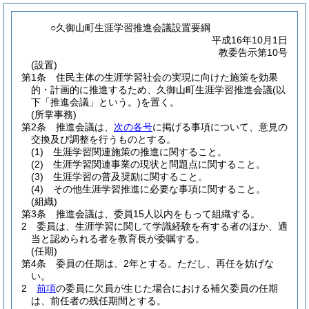
○久御山町生涯学習推進会議設置要綱
平成16年10月1日
教委告示第10号
(設置)
第1条
住民主体の生涯学習社会の実現に向けた施策を効果
的・計画的に推進するため、久御山町生涯学習推進会議
(以
下「推進会議」という。)
を置く。
(所掌事務)
第2条
推進会議は、
次の各号
に掲げる事項について、意見の
交換及び調整を行うものとする。
(1)
生涯学習関連施策の推進に関すること。
(2)
生涯学習関連事業の現状と問題点に関すること。
(3)
生涯学習の普及奨励に関すること。
(4)
その他生涯学習推進に必要な事項に関すること。
(組織)
第3条
推進会議は、委員15人以内をもって組織する。
2
委員は、生涯学習に関して学識経験を有する者のほか、適
当と認められる者を教育長が委嘱する。
(任期)
第4条
委員の任期は、2年とする。
ただし、再任を妨げな
い。
2
前項
の委員に欠員が生じた場合における補欠委員の任期
は、前任者の残任期間とする。