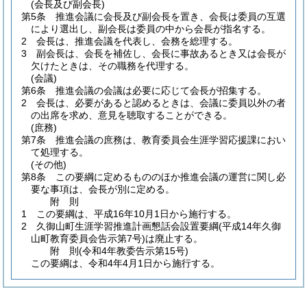
(会長及び副会長)
第5条
推進会議に会長及び副会長を置き、会長は委員の互選
により選出し、副会長は委員の中から会長が指名する。
2
会長は、推進会議を代表し、会務を総理する。
3
副会長は、会長を補佐し、会長に事故あるとき又は会長が
欠けたときは、その職務を代理する。
(会議)
第6条
推進会議の会議は必要に応じて会長が招集する。
2
会長は、必要があると認めるときは、会議に委員以外の者
の出席を求め、意見を聴取することができる。
(庶務)
第7条
推進会議の庶務は、教育委員会生涯学習応援課におい
て処理する。
(その他)
第8条
この要綱に定めるもののほか推進会議の運営に関し必
要な事項は、会長が別に定める。
附
則
1
この要綱は、平成16年10月1日から施行する。
2
久御山町生涯学習推進計画懇話会設置要綱
(平成14年久御
山町教育委員会告示第7号)
は廃止する。
附
則
(令和4年
教委告示第15号)
この要綱は、令和4年4月1日から施行する。