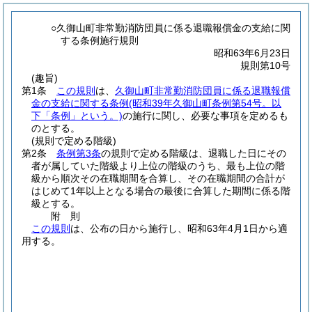
○久御山町非常勤消防団員に係る退職報償金の支給に関
する条例施行規則
昭和63年6月23日
規則第10号
(趣旨)
第1条
この規則
は、
久御山町非常勤消防団員に係る退職報償
金の支給に関する条例
(昭和39年久御山町条例第54号。以
下「条例」という。)
の施行に関し、必要な事項を定めるも
のとする。
(規則で定める階級)
第2条
条例第3条
の規則で定める階級は、退職した日にその
者が属していた階級より上位の階級のうち、最も上位の階
級から順次その在職期間を合算し、その在職期間の合計が
はじめて1年以上となる場合の最後に合算した期間に係る階
級とする。
附
則
この規則
は、公布の日から施行し、昭和63年4月1日から適
用する。