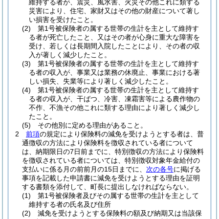
維持する者が、震災、風水害、火災その他これに類する
災害により、住宅、家財又はその他の財産について著し
い損害を受けたこと。
(2)
第1号被保険者の属する世帯の生計を主として維持す
る者が死亡したこと、又はその者が心身に重大な障害を
受け、若しくは長期間入院したことにより、その者の収
入が著しく減少したこと。
(3)
第1号被保険者の属する世帯の生計を主として維持す
る者の収入が、事業又は業務の休廃止、事業における著
しい損失、失業等により著しく減少したこと。
(4)
第1号被保険者の属する世帯の生計を主として維持す
る者の収入が、干ばつ、冷害、凍霜害等による農作物の
不作、不漁その他これに類する理由により著しく減少し
たこと。
(5)
その他別に定める理由があること。
2
前項
の規定により保険料の減免を受けようとする者は、普
通徴収の方法により保険料を徴収されている者について
は、納期限日の7日前までに、特別徴収の方法により保険料
を徴収されている者については、特別徴収対象年金給付の
支払いに係る月の前前月の15日までに、
次の各号
に掲げる
事項を記載した申請書に減免を受けようとする理由を証明
する書類を添付して、町長に提出しなければならない。
(1)
第1号被保険者及びその属する世帯の生計を主として
維持する者の氏名及び住所
(2)
減免を受けようとする保険料の額及び納期又は当該保