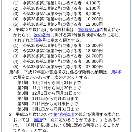
(1)
令第38条第1項第1号に掲げる者 4,100円
(2)
令第38条第1項第2号に掲げる者 6,100円
(3)
令第38条第1項第3号に掲げる者 8,200円
(4)
令第38条第1項第4号に掲げる者 10,200円
(5)
令第38条第1項第5号に掲げる者 12,300円
2
平成13年度における保険料率は、
第3条第1項
の規定にか
かわらず、
次の各号
に掲げる第1号被保険者の区分に応じ、
それぞれ
当該各号
に定める額とする。
(1)
令第38条第1項第1号に掲げる者 12,300円
(2)
令第38条第1項第2号に掲げる者 18,500円
(3)
令第38条第1項第3号に掲げる者 24,700円
(4)
令第38条第1項第4号に掲げる者 30,800円
(5)
令第38条第1項第5号に掲げる者 37,000円
第3条
平成12年度の普通徴収に係る保険料の納期は、
第4条
の規定にかかわらず、次のとおりとする。
第1期 10月1日から同月31日まで
第2期 11月1日から同月30日まで
第3期 12月1日から同月31日まで
第4期 1月1日から同月31日まで
第5期 2月1日から同月末日まで
第6期 3月1日から同月31日まで
2
平成12年度において
第4条第3項
の規定を適用する場合に
おいては、
同項
中「別に定めることができる。」とあるの
は、「10月1日以後において別に定める時期とすることが
できる。」とする。