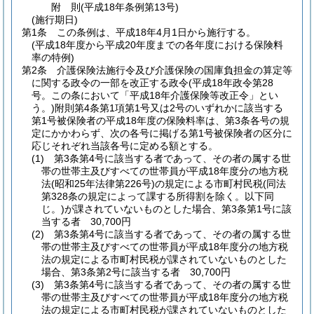
附
則
(平成18年
条例第13号)
(施行期日)
第1条
この条例は、平成18年4月1日から施行する。
(平成18年度から平成20年度までの各年度における保険料
率の特例)
第2条
介護保険法施行令及び介護保険の国庫負担金の算定等
に関する政令の一部を改正する政令
(平成18年政令第28
号。この条において「平成18年介護保険等改正令」とい
う。)
附則第4条第1項第1号又は2号のいずれかに該当する
第1号被保険者の平成18年度の保険料率は、第3条各号の規
定にかかわらず、次の各号に掲げる第1号被保険者の区分に
応じそれぞれ当該各号に定める額とする。
(1)
第3条第4号に該当する者であって、その者の属する世
帯の世帯主及びすべての世帯員が平成18年度分の地方税
法
(昭和25年法律第226号)
の規定による市町村民税
(同法
第328条の規定によって課する所得割を除く。以下同
じ。)
が課されていないものとした場合、第3条第1号に該
当する者 30,700円
(2)
第3条第4号に該当する者であって、その者の属する世
帯の世帯主及びすべての世帯員が平成18年度分の地方税
法の規定による市町村民税が課されていないものとした
場合、第3条第2号に該当する者 30,700円
(3)
第3条第4号に該当する者であって、その者の属する世
帯の世帯主及びすべての世帯員が平成18年度分の地方税
法の規定による市町村民税が課されていないものとした