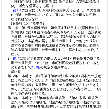
険料の徴収に係る特別徴収対象年金給付の支払に係る月
(3)
減免を必要とする理由
3
第1項
の規定により保険料の減免を受けた者は、その理由
が消滅した場合においては、直ちにその旨を町長に申告し
なければならない。
(保険料に関する申告)
第11条
第1号被保険者は、毎年度4月15日まで
(保険料の賦
課期日後に第1号被保険者の資格を取得した者は、当該資格
を取得した日から15日以内)
に、第1号被保険者本人の所得
状況並びに当該者の属する世帯の世帯主その他その世帯に
属する者の市町村民税の課税者の有無その他町長が必要と
認める事項を記載した申告書を町長に提出しなければなら
ない。
2
前項
に規定する書類の提出のない第1号被保険者の属する
世帯の世帯員については、市町村民税が課税されているも
のとみなして
第3条
の規定を適用する。
(罰則)
第12条
本町は、第1号被保険者が法第12条第1項本文の規定
による届出をしないとき
(同条第2項の規定により当該第1号
被保険者の属する世帯の世帯主から届出がなされたときを
除く。)
又は虚偽の届出をしたときは、その者に対し、10万
円以下の過料を科する。
第13条
本町は、法第30条第1項後段、法第31条第1項後段、
法第33条の3第1項後段、法第34条第1項後段、法第35条第
6項後段、法第66条第1項若しくは第2項又は法第68条第1項