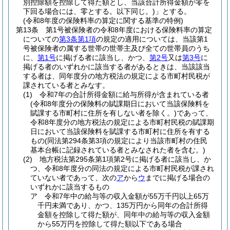
別控除額を控除して得た額とし、当該合計所得金額が零を
下回る場合には、零とする。以下同じ。)
」とする。
(令和8年度の保険料率の算定に関する基準の特例)
第13条
第1号被保険者の令和8年度における保険料率の算定
についての
第3条第1項
の規定の適用については、当該第1
号被保険者の属する世帯の世帯主及び全ての世帯員のうち
に、
第1号
に掲げる者に該当し、かつ、
第2号
又は
第3号
に
掲げる者のいずれかに該当する者があるときは、当該該当
する者は、同年度分の地方税法の規定による市町村民税が
課されている者とみなす。
(1)
令和7年の合計所得金額に給与所得が含まれている者
(令和8年度分の保険料の賦課期日において当該保険料を
賦課する市町村に住所を有しない者を除く。)
であって、
令和8年度分の地方税法の規定による市町村民税の賦課期
日において当該保険料を賦課する市町村に住所を有する
もの
(同法第294条第3項の規定により当該市町村の住民
基本台帳に記録されている者とみなされた者を含む。)
(2)
地方税法第295条第1項第2号に掲げる者に該当し、か
つ、令和8年度分の同法の規定による市町村民税が課され
ていない者であって、次の
ア
から
ウ
までに掲げる場合の
いずれかに該当するもの
ア
令和7年中の給与等の収入金額が55万千円以上65万
千円未満であり、かつ、135万円から同年の合計所得
金額を控除して得た額が、同年中の給与等の収入金額
から55万円を控除して得た額以下である場合