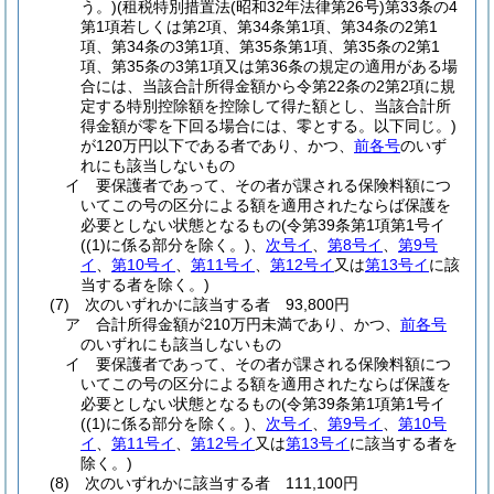
う。)
(租税特別措置法
(昭和32年法律第26号)
第33条の4
第1項若しくは第2項、第34条第1項、第34条の2第1
項、第34条の3第1項、第35条第1項、第35条の2第1
項、第35条の3第1項又は第36条の規定の適用がある場
合には、当該合計所得金額から令第22条の2第2項に規
定する特別控除額を控除して得た額とし、当該合計所
得金額が零を下回る場合には、零とする。以下同じ。)
が120万円以下である者であり、かつ、
前各号
のいず
れにも該当しないもの
イ
要保護者であって、その者が課される保険料額につ
いてこの号の区分による額を適用されたならば保護を
必要としない状態となるもの
(令第39条第1項第1号イ
(
(1)
に係る部分を除く。)
、
次号イ
、
第8号イ
、
第9号
イ
、
第10号イ
、
第11号イ
、
第12号イ
又は
第13号イ
に該
当する者を除く。)
(7)
次のいずれかに該当する者 93,800円
ア
合計所得金額が210万円未満であり、かつ、
前各号
のいずれにも該当しないもの
イ
要保護者であって、その者が課される保険料額につ
いてこの号の区分による額を適用されたならば保護を
必要としない状態となるもの
(令第39条第1項第1号イ
(
(1)
に係る部分を除く。)
、
次号イ
、
第9号イ
、
第10号
イ
、
第11号イ
、
第12号イ
又は
第13号イ
に該当する者を
除く。)
(8)
次のいずれかに該当する者 111,100円