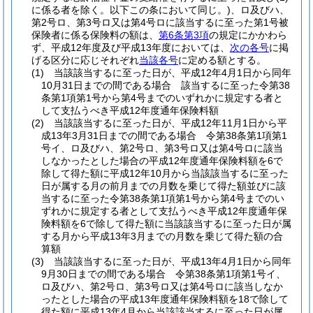
に係る者を除く。以下この条において同じ。)
、ロ及びハ、
第2号ロ、第3号ロ又は第4号ロに該当するに至った第1号被
保険者に係る保険料の額は、
第6条第3項
の規定にかかわら
ず、平成12年度及び平成13年度においては、
次の各号
に掲
げる区分に応じそれぞれ
当該各号
に定める額とする。
(1)
当該該当するに至った日が、平成12年4月1日から同年
10月31日までの間である場合 該当するに至った令第38
条第1項第1号から第4号までのいずれかに規定する者と
して支払うべき平成12年度通年保険料額
(2)
当該該当するに至った日が、平成12年11月1日から平
成13年3月31日までの間である場合 令第38条第1項第1
号イ、ロ及びハ、第2号ロ、第3号ロ又は第4号ロに該当
しなかったとした場合の平成12年度通年保険料額を6で
除して得た額に平成12年10月から当該該当するに至った
日が属する月の前月までの月数を乗じて得た額並びに該
当するに至った令第38条第1項第1号から第4号までのい
ずれかに規定する者として支払うべき平成12年度通年保
険料額を6で除して得た額に当該該当するに至った日が属
する月から平成13年3月までの月数を乗じて得た額の合
算額
(3)
当該該当するに至った日が、平成13年4月1日から同年
9月30日までの間である場合 令第38条第1項第1号イ、
ロ及びハ、第2号ロ、第3号ロ又は第4号ロに該当しなか
ったとした場合の平成13年度通年保険料額を18で除して
得た額に平成13年4月から当該該当するに至った日が属