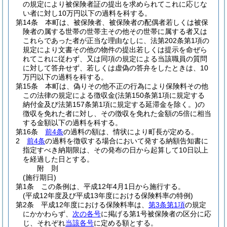
の規定により被保険者証の提出を求められてこれに応じな
い者に対し10万円以下の過料を科する。
第14条
本町は、被保険者、被保険者の配偶者若しくは被保
険者の属する世帯の世帯主その他その世帯に属する者又は
これらであった者が正当な理由なしに、法第202条第1項の
規定により文書その他の物件の提出若しくは提示を命ぜら
れてこれに従わず、又は同項の規定による当該職員の質問
に対して答弁せず、若しくは虚偽の答弁をしたときは、10
万円以下の過料を科する。
第15条
本町は、偽りその他不正の行為により保険料その他
この法律の規定による徴収金
(法第150条第1項に規定する
納付金及び法第157条第1項に規定する延滞金を除く。)
の
徴収を免れた者に対し、その徴収を免れた金額の5倍に相当
する金額以下の過料を科する。
第16条
前4条
の過料の額は、情状により町長が定める。
2
前4条
の過料を徴収する場合において発する納額告知書に
指定すべき納期限は、その発布の日から起算して10日以上
を経過した日とする。
附
則
(施行期日)
第1条
この条例は、平成12年4月1日から施行する。
(平成12年度及び平成13年度における保険料率の特例)
第2条
平成12年度における保険料率は、
第3条第1項
の規定
にかかわらず、
次の各号
に掲げる第1号被保険者の区分に応
じ、それぞれ
当該各号
に定める額とする。