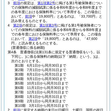
3
前項
の規定は、
第1項第2号
に掲げる第1号被保険者につい
ての保険料の減額賦課に係る令和6年度から令和8年度まで
の各年度における保険料率について準用する。
この場合に
おいて、
前項
中「19,800円」とあるのは、「33,700円」と
読み替えるものとする。
4
第2項
の規定は、
第1項第3号
に掲げる第1号被保険者につ
いての保険料の減額賦課に係る令和6年度から令和8年度ま
での各年度における保険料率について準用する。
この場合
において、
第2項
中「19,800円」とあるのは、「47,600
円」と読み替えるものとする。
(普通徴収に係る納期)
第4条
普通徴収
(法第131条に規定する普通徴収をいう。以
下同じ。)
に係る保険料の納期
(以下「納期」という。)
は、
次のとおりとする。
第1期 6月1日から同月30日まで
第2期 7月1日から同月31日まで
第3期 8月1日から同月31日まで
第4期 9月1日から同月30日まで
第5期 10月1日から同月31日まで
第6期 11月1日から同月30日まで
第7期 12月1日から同月31日まで
第8期 1月1日から同月31日まで
第9期 2月1日から同月末日まで
第10期 3月1日から同月31日まで
2
前項
に規定する納期の末日が日曜日、土曜日、国民の祝日