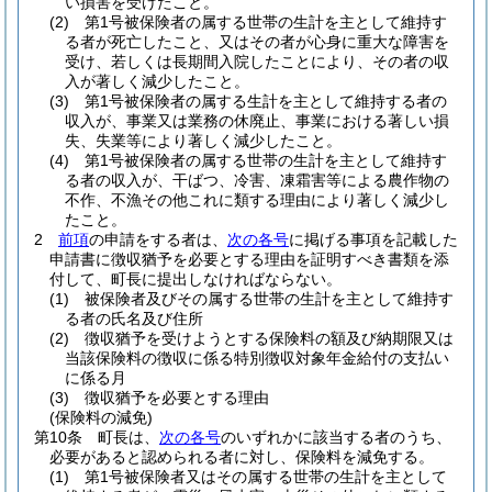
い損害を受けたこと。
(2)
第1号被保険者の属する世帯の生計を主として維持す
る者が死亡したこと、又はその者が心身に重大な障害を
受け、若しくは長期間入院したことにより、その者の収
入が著しく減少したこと。
(3)
第1号被保険者の属する生計を主として維持する者の
収入が、事業又は業務の休廃止、事業における著しい損
失、失業等により著しく減少したこと。
(4)
第1号被保険者の属する世帯の生計を主として維持す
る者の収入が、干ばつ、冷害、凍霜害等による農作物の
不作、不漁その他これに類する理由により著しく減少し
たこと。
2
前項
の申請をする者は、
次の各号
に掲げる事項を記載した
申請書に徴収猶予を必要とする理由を証明すべき書類を添
付して、町長に提出しなければならない。
(1)
被保険者及びその属する世帯の生計を主として維持す
る者の氏名及び住所
(2)
徴収猶予を受けようとする保険料の額及び納期限又は
当該保険料の徴収に係る特別徴収対象年金給付の支払い
に係る月
(3)
徴収猶予を必要とする理由
(保険料の減免)
第10条
町長は、
次の各号
のいずれかに該当する者のうち、
必要があると認められる者に対し、保険料を減免する。
(1)
第1号被保険者又はその属する世帯の生計を主として