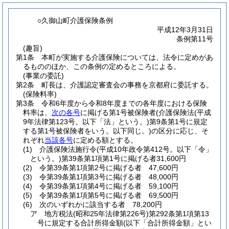
○久御山町介護保険条例
平成12年3月31日
条例第11号
(趣旨)
第1条
本町が実施する介護保険については、法令に定めがあ
るもののほか、この条例の定めるところによる。
(事業の委託)
第2条
町長は、介護認定審査会の事務を京都府に委託する。
(保険料率)
第3条
令和6年度から令和8年度までの各年度における保険
料率は、
次の各号
に掲げる第1号被保険者
(介護保険法
(平成
9年法律第123号。以下「法」という。)
第9条第1号に規定
する第1号被保険者をいう。以下同じ。)
の区分に応じ、そ
れぞれ
当該各号
に定める額とする。
(1)
介護保険法施行令
(平成10年政令第412号。以下「令」
という。)
第39条第1項第1号に掲げる者31,600円
(2)
令第39条第1項第2号に掲げる者 47,600円
(3)
令第39条第1項第3号に掲げる者 48,000円
(4)
令第39条第1項第4号に掲げる者 59,100円
(5)
令第39条第1項第5号に掲げる者 69,500円
(6)
次のいずれかに該当する者 78,200円
ア
地方税法
(昭和25年法律第226号)
第292条第1項第13
号に規定する合計所得金額
(以下「合計所得金額」とい