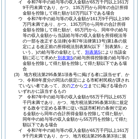
イ
令和7年中の給与等の収入金額が65万千円以上161万
9千円未満であり、かつ、135万円から同年の合計所得
金額を控除して得た額が10万円以下である場合
ウ
令和7年中の給与等の収入金額が161万9千円以上190
万円未満であり、かつ、135万円から同年の合計所得
金額を控除して得た額が、65万円から、同年中の給与
等の収入金額から当該給与等の収入金額を所得税法等
の一部を改正する法律
(令和7年法律第13号)
第1条の規
定による改正前の所得税法別表第5
(以下「別表第5」と
いう。)
の給与等の金額として、
別表第5
により当該金
額に応じて求めた
別表第5
の給与所得控除後の給与等の
金額を控除して得た額を控除して得た額以下である場
合
(3)
地方税法第295条第1項各号に掲げる者に該当せず、か
つ、令和8年度分の同法の規定による市町村民税が課され
ていない者であって、次の
ア
から
ウ
までに掲げる場合の
いずれかに該当するもの
ア
令和7年中の給与等の収入金額が55万千円以上65万
千円未満であり、かつ、地方税法第295条第3項に規定
する政令で定める基準に従い当該市町村の条例で定め
る金額から同年の合計所得金額を控除して得た額が、
同年中の給与等の収入金額から55万円を控除して得た
額以下である場合
イ
令和7年中の給与等の収入金額が65万千円以上161万
9千円未満であり、かつ、地方税法第295条第3項に規