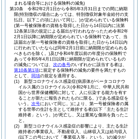
まれる場合等における保険料の減免)
第10条
令和2年2月1日から令和5年3月31日までの間に納期
限
(特別徴収の場合にあっては、特別徴収対象年金給付の支
払日。以下この項において同じ。)
が定められている保険料
(第一号被保険者の資格を取得した日から14日以内に法第
12条第1項の規定による届出が行われなかったため令和2年
2月1日以降に納期限が定められている保険料であって、当
該届出が第一号被保険者の資格を取得した日から14日以内
に行われていたならば同年2月1日前に納期限が定められる
べきものを除く。)
及び令和4年度以前の年度分の保険料で
あって令和5年4月1日以降に納期限が定められているもの
の減免については、
次の各号
のいずれかに該当する者は、
第10条第1項
に規定する保険料の減免の要件を満たすもの
として、
同項
の規定を適用する。
(1)
新型コロナウイルス感染症
(病原体がベータコロナウ
イルス属のコロナウイルス
(令和2年1月に、中華人民共和
国から世界保健機関に対して、人に伝染する能力を有す
ることが新たに報告されたものに限る。)
である感染症を
いう。
次号
において同じ。)
により、第一号被保険者の属
する世帯の生計を主として維持する者
(以下「主たる生計
維持者」という。)
が死亡し、又は重篤な傷病を負ったこ
と。
(2)
新型コロナウイルス感染症の影響により、主たる生計
維持者の事業収入、不動産収入、山林収入又は給与収入
(以下この号において「事業収入等」という。)
の減少が