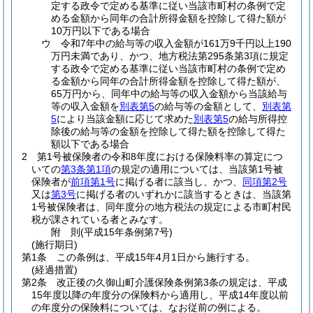
定する政令で定める基準に従い当該市町村の条例で定
める金額から同年の合計所得金額を控除して得た額が
10万円以下である場合
ウ
令和7年中の給与等の収入金額が161万9千円以上190
万円未満であり、かつ、地方税法第295条第3項に規定
する政令で定める基準に従い当該市町村の条例で定め
る金額から同年の合計所得金額を控除して得た額が、
65万円から、同年中の給与等の収入金額から当該給与
等の収入金額を
別表第5
の給与等の金額として、
別表第
5
により当該金額に応じて求めた
別表第5
の給与所得控
除後の給与等の金額を控除して得た額を控除して得た
額以下である場合
2
第1号被保険者の令和8年度における保険料率の算定につ
いての
第3条第1項
の規定の適用については、当該第1号被
保険者が
前項第1号
に掲げる者に該当し、かつ、
同項第2号
又は
第3号
に掲げる者のいずれかに該当するときは、当該第
1号被保険者は、同年度分の地方税法の規定による市町村民
税が課されている者とみなす。
附
則
(平成15年
条例第7号)
(施行期日)
第1条
この条例は、平成15年4月1日から施行する。
(経過措置)
第2条
改正後の久御山町介護保険条例第3条の規定は、平成
15年度以降の年度分の保険料から適用し、平成14年度以前
の年度分の保険料については、なお従前の例による。