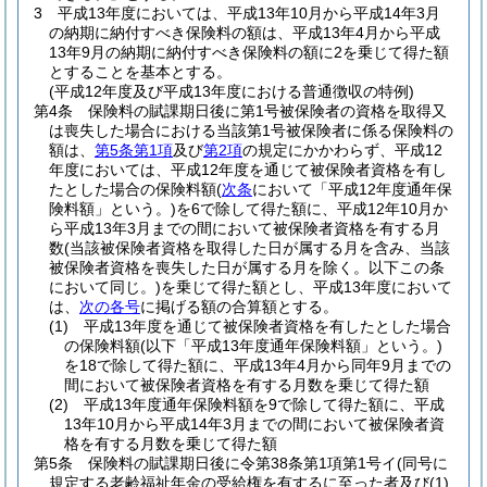
3
平成13年度においては、平成13年10月から平成14年3月
の納期に納付すべき保険料の額は、平成13年4月から平成
13年9月の納期に納付すべき保険料の額に2を乗じて得た額
とすることを基本とする。
(平成12年度及び平成13年度における普通徴収の特例)
第4条
保険料の賦課期日後に第1号被保険者の資格を取得又
は喪失した場合における当該第1号被保険者に係る保険料の
額は、
第5条第1項
及び
第2項
の規定にかかわらず、平成12
年度においては、平成12年度を通じて被保険者資格を有し
たとした場合の保険料額
(
次条
において「平成12年度通年保
険料額」という。)
を6で除して得た額に、平成12年10月か
ら平成13年3月までの間において被保険者資格を有する月
数
(当該被保険者資格を取得した日が属する月を含み、当該
被保険者資格を喪失した日が属する月を除く。以下この条
において同じ。)
を乗じて得た額とし、平成13年度において
は、
次の各号
に掲げる額の合算額とする。
(1)
平成13年度を通じて被保険者資格を有したとした場合
の保険料額
(以下「平成13年度通年保険料額」という。)
を18で除して得た額に、平成13年4月から同年9月までの
間において被保険者資格を有する月数を乗じて得た額
(2)
平成13年度通年保険料額を9で除して得た額に、平成
13年10月から平成14年3月までの間において被保険者資
格を有する月数を乗じて得た額
第5条
保険料の賦課期日後に令第38条第1項第1号イ
(同号に
規定する老齢福祉年金の受給権を有するに至った者及び
(1)