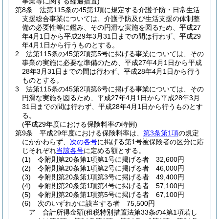
事業等に関する経過措置)
第8条
法第115条の45第1項に規定する介護予防・日常生活
支援総合事業については、介護予防及び生活支援の体制整
備の必要性等に鑑み、その円滑な実施を図るため、平成27
年4月1日から平成29年3月31日までの間は行わず、平成29
年4月1日から行うものとする。
2
法第115条の45第2項第5号に掲げる事業については、その
事業の実施に必要な準備のため、平成27年4月1日から平成
28年3月31日までの間は行わず、平成28年4月1日から行う
ものとする。
3
法第115条の45第2項第6号に掲げる事業については、その
円滑な実施を図るため、平成27年4月1日から平成28年3月
31日までの間は行わず、平成28年4月1日から行うものとす
る。
(平成29年度における保険料率の特例)
第9条
平成29年度における保険料率は、
第3条第1項
の規定
にかかわらず、
次の各号
に掲げる第1号被保険者の区分に応
じそれぞれ
当該各号
に定める額とする。
(1)
令附則第20条第1項第1号に掲げる者 32,600円
(2)
令附則第20条第1項第2号に掲げる者 46,000円
(3)
令附則第20条第1項第3号に掲げる者 49,400円
(4)
令附則第20条第1項第4号に掲げる者 57,100円
(5)
令附則第20条第1項第5号に掲げる者 67,100円
(6)
次のいずれかに該当する者 75,500円
ア
合計所得金額
(租税特別措置法第33条の4第1項若し