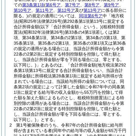
ての
第3条第1項
(
第6号ア
、
第7号ア
、
第8号ア
、
第9号ア
、
第10号ア
、
第11号ア
、
第12号ア
及び
第13号ア
に係る部分に
限る。)
の規定の適用については、
同項第6号ア
中「地方税
法
(昭和25年法律第226号)
第292条第1項第13号に規定する
合計所得金額
(以下「合計所得金額」という。)
(租税特別措
置法
(昭和32年法律第26号)
第33条の4第1項若しくは第2
項、第34条第1項、第34条の2第1項、第34条の3第1項、第
35条第1項、第35条の2第1項、第35条の3第1項又は第36条
の規定の適用がある場合には、当該合計所得金額から令第
22条の2第2項に規定する特別控除額を控除して得た額と
し、当該合計所得金額が零を下回る場合には、零とする。
以下同じ。)
」とあるのは、「合計所得金額
(地方税法第292
条第1項第13号に規定する合計所得金額をいい、当該合計
所得金額に所得税法第28条第1項に規定する給与所得が含
まれている場合には、当該給与所得の金額については、同
条第2項の規定によって計算した金額に令和7年中の同条第
1項に規定する給与等の収入金額から55万円を控除して得
た額を加えた額によるものとし、租税特別措置法による特
別控除の適用がある場合には、当該合計所得金額から令第
22条の2第2項に規定する特別控除額を控除して得た額と
し、当該合計所得金額が零を下回る場合には、零とする。
以下同じ。)
」とする。
2
第1号被保険者のうち、令和7年の合計所得金額に給与所
得が含まれている者
(同年中の給与等の収入金額が65万千円