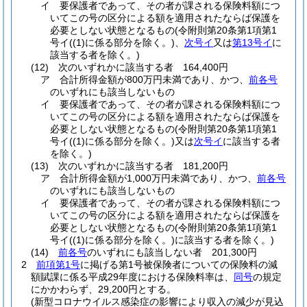
イ
要保護者であって、その者が課される保険料額につ
いてこの号の区分による額を適用されたならば保護を
必要としない状態となるもの
(令附則第20条第1項第1
号イ
(
(1)
に係る部分を除く。)
、
次号イ
又は
第13号イ
に
該当する者を除く。)
(12)
次のいずれかに該当する者 164,400円
ア
合計所得金額が800万円未満であり、かつ、
前各号
のいずれにも該当しないもの
イ
要保護者であって、その者が課される保険料額につ
いてこの号の区分による額を適用されたならば保護を
必要としない状態となるもの
(令附則第20条第1項第1
号イ
(
(1)
に係る部分を除く。)
又は
次号イ
に該当する者
を除く。)
(13)
次のいずれかに該当する者 181,200円
ア
合計所得金額が1,000万円未満であり、かつ、
前各号
のいずれにも該当しないもの
イ
要保護者であって、その者が課される保険料額につ
いてこの号の区分による額を適用されたならば保護を
必要としない状態となるもの
(令附則第20条第1項第1
号イ
(
(1)
に係る部分を除く。)
に該当する者を除く。)
(14)
前各号
のいずれにも該当しない者 201,300円
2
前項第1号
に掲げる第1号被保険者についての保険料の減
額賦課に係る平成29年度における保険料率は、
同号
の規定
にかかわらず、29,200円とする。
(新型コロナウイルス感染症の影響により収入の減少が見込