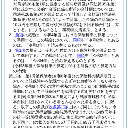
33号)
第28条第1項に規定する給与所得及び同法第35条第3
項に規定する公的年金等に係る所得の合計額については、
同法第28条第2項の規定によって計算した金額及び同法第
35条第2項第1号の規定によって計算した金額の合計額から
10万円を控除して得た額
(当該額が零を下回る場合には、零
とする。)
によるものとし、租税特別措置法」とする。
2
前項
の規定は、令和4年度における保険料率の算定につい
て準用する。
この場合において、
同項
中「令和2年」とある
のは、「令和3年」と読み替えるものとする。
3
第1項
の規定は、令和5年度における保険料率の算定につ
いて準用する。
この場合において、
同項
中「令和2年」とあ
るのは、「令和4年」と読み替えるものとする。
(令和8年度の保険料率の算定に関する所得の額の算定方法
の特例)
第12条
第1号被保険者
(令和8年度分の保険料の賦課期日に
おいて当該保険料を賦課する市町村に住所を有しない者を
除き、令和8年度分の地方税法の規定による市町村民税の賦
課期日において当該保険料を賦課する市町村に住所を有す
る者
(同法第294条第3項の規定により当該市町村の住民基
本台帳に記録されている者とみなされた者を含む。)
に限
る。以下この条及び
次条第1項
において同じ。)
のうち、令
和7年の合計所得金額に給与所得が含まれている者
(同年中
の給与等
(所得税法第28条第1項に規定する給与等をいう。
以下同じ。)
の収入金額が55万千円以上65万千円未満であ
る者に限る。)
の令和8年度における保険料率の算定につい