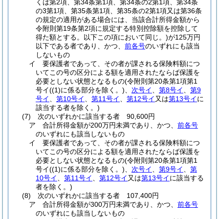
くは第2項、第34条第1項、第34条の2第1項、第34条
の3第1項、第35条第1項、第35条の2第1項又は第36条
の規定の適用がある場合には、当該合計所得金額から
令附則第19条第2項に規定する特別控除額を控除して
得た額とする。以下この項において同じ。)
が125万円
以下である者であり、かつ、
前各号
のいずれにも該当
しないもの
イ
要保護者であって、その者が課される保険料額につ
いてこの号の区分による額を適用されたならば保護を
必要としない状態となるもの
(令附則第20条第1項第1
号イ
(
(1)
に係る部分を除く。)
、
次号イ
、
第8号イ
、
第9
号イ
、
第10号イ
、
第11号イ
、
第12号イ
又は
第13号イ
に
該当する者を除く。)
(7)
次のいずれかに該当する者 90,600円
ア
合計所得金額が200万円未満であり、かつ、
前各号
のいずれにも該当しないもの
イ
要保護者であって、その者が課される保険料額につ
いてこの号の区分による額を適用されたならば保護を
必要としない状態となるもの
(令附則第20条第1項第1
号イ
(
(1)
に係る部分を除く。)
、
次号イ
、
第9号イ
、
第
10号イ
、
第11号イ
、
第12号イ
又は
第13号イ
に該当する
者を除く。)
(8)
次のいずれかに該当する者 107,400円
ア
合計所得金額が300万円未満であり、かつ、
前各号
のいずれにも該当しないもの