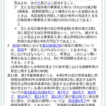
見込まれ、次の
ア
及び
イ
に該当すること。
ア
主たる生計維持者の事業収入等のいずれかの減少額
(保険金、損害賠償等により補填されるべき金額がある
ときは、当該金額を控除した額)
が前年の当該主たる生
計維持者の事業収入等の額の10分の3以上であるこ
と。
イ
主たる生計維持者の合計所得金額
(令第22条の2第1
項に規定する合計所得金額をいう。)
のうち、減少する
ことが見込まれる事業収入等に係る所得以外の前年の
所得の合計額が400万円以下であること。
2
前項
の場合における
第10条第2項
の規定の適用について
は、
同項
中「提出しなければならない」とあるのは、「提
出しなければならない。ただし、町長は、これにより難い
事情があると認めるときは、別に申請期限を定めることが
できる」とする。
(令和3年度から令和5年度までの各年度における保険料率の
算定に関する基準の特例)
第11条
第1号被保険者のうち、令和2年の合計所得金額に所
得税法
(昭和40年法律第33号)
第28条第1項に規定する給与
所得又は同法第35条第3項に規定する公的年金等に係る所
得が含まれている者の令和3年度における保険料率の算定に
ついての
第3条第1項
(
第6号ア
、
第7号ア
、
第8号ア
、
第9号
ア
、
第10号ア
、
第11号ア
、
第12号ア
及び
第13号ア
に係る部
分に限る。)
の規定の適用については、
同項第6号ア
中「租
税特別措置法」とあるのは、「所得税法
(昭和40年法律第