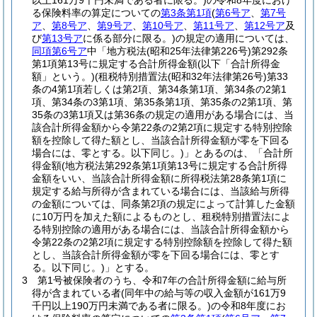
以上161万9千円未満である者に限る。)
の令和8年度におけ
る保険料率の算定についての
第3条第1項
(
第6号ア
、
第7号
ア
、
第8号ア
、
第9号ア
、
第10号ア
、
第11号ア
、
第12号ア
及
び
第13号ア
に係る部分に限る。)
の規定の適用については、
同項第6号ア
中「地方税法
(昭和25年法律第226号)
第292条
第1項第13号に規定する合計所得金額
(以下「合計所得金
額」という。)
(租税特別措置法
(昭和32年法律第26号)
第33
条の4第1項若しくは第2項、第34条第1項、第34条の2第1
項、第34条の3第1項、第35条第1項、第35条の2第1項、第
35条の3第1項又は第36条の規定の適用がある場合には、当
該合計所得金額から令第22条の2第2項に規定する特別控除
額を控除して得た額とし、当該合計所得金額が零を下回る
場合には、零とする。以下同じ。)
」とあるのは、「合計所
得金額
(地方税法第292条第1項第13号に規定する合計所得
金額をいい、当該合計所得金額に所得税法第28条第1項に
規定する給与所得が含まれている場合には、当該給与所得
の金額については、同条第2項の規定によって計算した金額
に10万円を加えた額によるものとし、租税特別措置法によ
る特別控除の適用がある場合には、当該合計所得金額から
令第22条の2第2項に規定する特別控除額を控除して得た額
とし、当該合計所得金額が零を下回る場合には、零とす
る。以下同じ。)
」とする。
3
第1号被保険者のうち、令和7年の合計所得金額に給与所
得が含まれている者
(同年中の給与等の収入金額が161万9
千円以上190万円未満である者に限る。)
の令和8年度にお