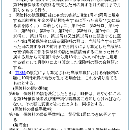
第1号被保険者の資格を喪失した日の属する月の前月まで月
割りをもって行う。
3
保険料の賦課期日後に令第39条第1項第1号イ
(同号に規定
する老齢福祉年金の受給権を有するに至った者及び
(1)
に係
る者を除く。)
、ロ若しくはニ、第2号ロ、第3号ロ、第4号
ロ、第5号ロ、第6号ロ、第7号ロ、第8号ロ、第9号ロ、第
10号ロ、第11号ロ、第12号ロ又は第13号ロに該当するに至
った第1号被保険者に係る保険料の額は、当該該当するに至
った日の属する月の前月まで月割りにより算定した当該第1
号被保険者に係る保険料の額と当該該当するに至った日の
属する月から同項第1号から第13号までのいずれかに規定
する者として月割りにより算定した保険料の額の合算額と
する。
4
前3項
の規定により算定された当該年度における保険料の
額に100円未満の端数が生ずる場合は、これを切り捨てる
ものとする。
(保険料の額の通知)
第6条
保険料の額を決定したときは、町長は、速やかにこれ
を第1号被保険者及び連帯納付義務者に通知しなければなら
ない。
その額に変更があったときも、同様とする。
(保険料の督促手数料)
第7条
保険料の督促手数料は、督促状1通につき50円とす
る。
(延滞金)