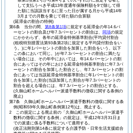
条第1項第1号から第4号までのいずれかに規定する者と
して支払うべき平成13年度通年保険料額を9で除して得
た額に当該該当するに至った日が属する月から平成14年
3月までの月数を乗じて得た額の合算額
(延滞金の割合の特例)
第6条
当分の間、
第8条第1項
に規定する延滞金の年14.6パ
ーセントの割合及び年7.3パーセントの割合は、
同項
の規定
にかかわらず、各年の延滞金特例基準割合
(平均貸付割合
(租税特別措置法第93条第2項に規定する平均貸付割合をい
う。)
に年1パーセントの割合を加算した割合をいう。以下
この条において同じ。)
が年7.3パーセントの割合に満たな
い場合には、その年中においては、年14.6パーセントの割
合にあってはその年における延滞金特例基準割合に年7.3パ
ーセントの割合を加算した割合とし、年7.3パーセントの割
合にあっては当該延滞金特例基準割合に年1パーセントの割
合を加算した割合
(当該加算した割合が年7.3パーセントの
割合を超える場合には、年7.3パーセントの割合)
とする。
(久御山町ホームヘルパー派遣手数料の徴収に関する条例の
廃止)
第7条
久御山町ホームヘルパー派遣手数料の徴収に関する条
例
(昭和59年久御山町条例第12号)
は、廃止する。
2
この規定による廃止前の「久御山町ホームヘルパー派遣手
数料の徴収に関する条例」の規定は、平成12年3月31日ま
での派遣に係る手数料について適用する。
(改正法附則第14条に規定する介護予防・日常生活支援総合