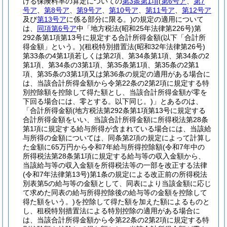
ける保険料率の算定についての
第3条第1項
(
第6号ア
、
第7
号ア
、
第8号ア
、
第9号ア
、
第10号ア
、
第11号ア
、
第12号ア
及び
第13号ア
に係る部分に限る。)
の規定の適用について
は、
同項第6号ア
中「地方税法
(昭和25年法律第226号)
第
292条第1項第13号に規定する合計所得金額
(以下「合計所
得金額」という。)
(租税特別措置法
(昭和32年法律第26号)
第33条の4第1項若しくは第2項、第34条第1項、第34条の2
第1項、第34条の3第1項、第35条第1項、第35条の2第1
項、第35条の3第1項又は第36条の規定の適用がある場合に
は、当該合計所得金額から令第22条の2第2項に規定する特
別控除額を控除して得た額とし、当該合計所得金額が零を
下回る場合には、零とする。以下同じ。)
」とあるのは、
「合計所得金額
(地方税法第292条第1項第13号に規定する
合計所得金額をいい、当該合計所得金額に所得税法第28条
第1項に規定する給与所得が含まれている場合には、当該給
与所得の金額については、同条第2項の規定によって計算し
た金額に65万円から令和7年給与所得控除額
(令和7年中の
所得税法第28条第1項に規定する給与等の収入金額から、
当該給与等の収入金額を所得税法等の一部を改正する法律
(令和7年法律第13号)
第1条の規定による改正前の所得税法
別表第5の給与等の金額として、同表により当該金額に応じ
て求めた同表の給与所得控除後の給与等の金額を控除して
得た額をいう。)
を控除して得た額を加えた額によるものと
し、租税特別措置法による特別控除の適用がある場合に
は、当該合計所得金額から令第22条の2第2項に規定する特