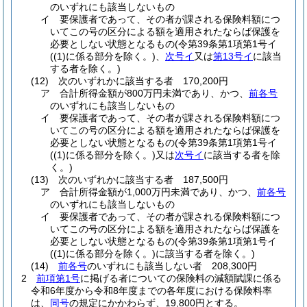
のいずれにも該当しないもの
イ
要保護者であって、その者が課される保険料額につ
いてこの号の区分による額を適用されたならば保護を
必要としない状態となるもの
(令第39条第1項第1号イ
(
(1)
に係る部分を除く。)
、
次号イ
又は
第13号イ
に該当
する者を除く。)
(12)
次のいずれかに該当する者 170,200円
ア
合計所得金額が800万円未満であり、かつ、
前各号
のいずれにも該当しないもの
イ
要保護者であって、その者が課される保険料額につ
いてこの号の区分による額を適用されたならば保護を
必要としない状態となるもの
(令第39条第1項第1号イ
(
(1)
に係る部分を除く。)
又は
次号イ
に該当する者を除
く。)
(13)
次のいずれかに該当する者 187,500円
ア
合計所得金額が1,000万円未満であり、かつ、
前各号
のいずれにも該当しないもの
イ
要保護者であって、その者が課される保険料額につ
いてこの号の区分による額を適用されたならば保護を
必要としない状態となるもの
(令第39条第1項第1号イ
(
(1)
に係る部分を除く。)
に該当する者を除く。)
(14)
前各号
のいずれにも該当しない者 208,300円
2
前項第1号
に掲げる者についての保険料の減額賦課に係る
令和6年度から令和8年度までの各年度における保険料率
は、
同号
の規定にかかわらず、19,800円とする。