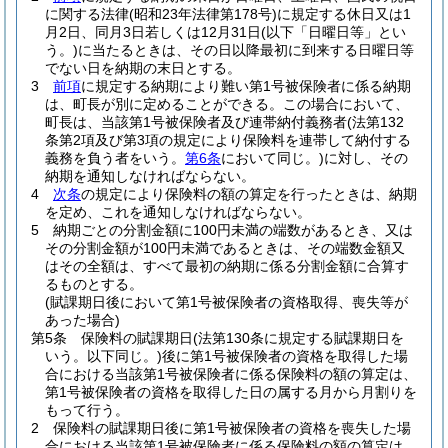
に関する法律
(昭和23年法律第178号)
に規定する休日又は1
月2日、同月3日若しくは12月31日
(以下「日曜日等」とい
う。)
に当たるときは、その日以降最初に到来する日曜日等
でない日を納期の末日とする。
3
前項
に規定する納期により難い第1号被保険者に係る納期
は、町長が別に定めることができる。
この場合において、
町長は、当該第1号被保険者及び連帯納付義務者
(法第132
条第2項及び第3項の規定により保険料を連帯して納付する
義務を負う者をいう。
第6条
において同じ。)
に対し、その
納期を通知しなければならない。
4
次条
の規定により保険料の額の算定を行ったときは、納期
を定め、これを通知しなければならない。
5
納期ごとの分割金額に100円未満の端数があるとき、又は
その分割金額が100円未満であるときは、その端数金額又
はその全額は、すべて最初の納期に係る分割金額に合算す
るものとする。
(賦課期日後において第1号被保険者の資格取得、喪失等が
あった場合)
第5条
保険料の賦課期日
(法第130条に規定する賦課期日を
いう。以下同じ。)
後に第1号被保険者の資格を取得した場
合における当該第1号被保険者に係る保険料の額の算定は、
第1号被保険者の資格を取得した日の属する月から月割りを
もって行う。
2
保険料の賦課期日後に第1号被保険者の資格を喪失した場
合における当該第1号被保険者に係る保険料の額の算定は、