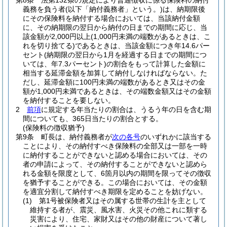
第8条
法第132条の規定により普通徴収に係る保険料の納付
義務を負う者
(以下「納付義務者」という。)
は、納期限後
にその保険料を納付する場合においては、当該納付金額
に、その納期限の翌日から納付の日までの期間に応じ、当
該金額が2,000円以上
(1,000円未満の端数があるときは、こ
れを切り捨てる)
であるときは、当該金額につき年14.6パー
セント
(納期限の翌日から1月を経過する日までの期間につ
いては、年7.3パーセント)
の割合をもって計算した金額に
相当する延滞金額を加算して納付しなければならない。
た
だし、延滞金額に100円未満の端数があるとき又はその金
額が1,000円未満であるときは、その端数金額又はその金額
を納付することを要しない。
2
前項
に規定する年当たりの割合は、うるう年の日を含む期
間についても、365日当たりの割合とする。
(保険料の徴収猶予)
第9条
町長は、納付義務者が
次の各号
のいずれかに該当する
ことにより、その納付すべき保険料の全部又は一部を一時
に納付することができないと認める場合においては、その
者の申請によって、その納付することができないと認めら
れる金額を限度として、6箇月以内の期間を限ってその徴収
を猶予することができる。
この場合においては、その金額
を適宜分割して納付すべき期限を定めることを妨げない。
(1)
第1号被保険者又はその属する世帯の生計を主として
維持する者が、震災、風水害、火災その他これに類する
災害により、住宅、家財又はその他の財産について著し