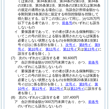
くは第2項、第34条第1項、第34条の2第1項、第34条
の3第1項、第35条第1項、第35条の2第1項又は第36条
の規定の適用がある場合には、当該合計所得金額から
令附則第19条第2項に規定する特別控除額を控除して
得た額とする。以下この項において同じ。)
が125万円
以下である者であり、かつ、
前各号
のいずれにも該当
しないもの
イ
要保護者であって、その者が課される保険料額につ
いてこの号の区分による額を適用されたならば保護を
必要としない状態となるもの
(令附則第20条第1項第1
号イ
(
(1)
に係る部分を除く。)
、
次号イ
、
第8号イ
、
第9
号イ
、
第10号イ
、
第11号イ
、
第12号イ
又は
第13号イ
に
該当する者を除く。)
(7)
次のいずれかに該当する者 90,600円
ア
合計所得金額が200万円未満であり、かつ、
前各号
のいずれにも該当しないもの
イ
要保護者であって、その者が課される保険料額につ
いてこの号の区分による額を適用されたならば保護を
必要としない状態となるもの
(令附則第20条第1項第1
号イ
(
(1)
に係る部分を除く。)
、
次号イ
、
第9号イ
、
第
10号イ
、
第11号イ
、
第12号イ
又は
第13号イ
に該当する
者を除く。)
(8)
次のいずれかに該当する者 107,400円
ア
合計所得金額が300万円未満であり、かつ、
前各号
のいずれにも該当しないもの