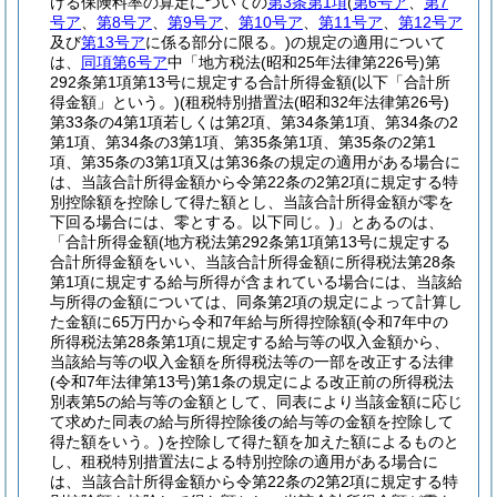
ける保険料率の算定についての
第3条第1項
(
第6号ア
、
第7
号ア
、
第8号ア
、
第9号ア
、
第10号ア
、
第11号ア
、
第12号ア
及び
第13号ア
に係る部分に限る。)
の規定の適用について
は、
同項第6号ア
中「地方税法
(昭和25年法律第226号)
第
292条第1項第13号に規定する合計所得金額
(以下「合計所
得金額」という。)
(租税特別措置法
(昭和32年法律第26号)
第33条の4第1項若しくは第2項、第34条第1項、第34条の2
第1項、第34条の3第1項、第35条第1項、第35条の2第1
項、第35条の3第1項又は第36条の規定の適用がある場合に
は、当該合計所得金額から令第22条の2第2項に規定する特
別控除額を控除して得た額とし、当該合計所得金額が零を
下回る場合には、零とする。以下同じ。)
」とあるのは、
「合計所得金額
(地方税法第292条第1項第13号に規定する
合計所得金額をいい、当該合計所得金額に所得税法第28条
第1項に規定する給与所得が含まれている場合には、当該給
与所得の金額については、同条第2項の規定によって計算し
た金額に65万円から令和7年給与所得控除額
(令和7年中の
所得税法第28条第1項に規定する給与等の収入金額から、
当該給与等の収入金額を所得税法等の一部を改正する法律
(令和7年法律第13号)
第1条の規定による改正前の所得税法
別表第5の給与等の金額として、同表により当該金額に応じ
て求めた同表の給与所得控除後の給与等の金額を控除して
得た額をいう。)
を控除して得た額を加えた額によるものと
し、租税特別措置法による特別控除の適用がある場合に
は、当該合計所得金額から令第22条の2第2項に規定する特