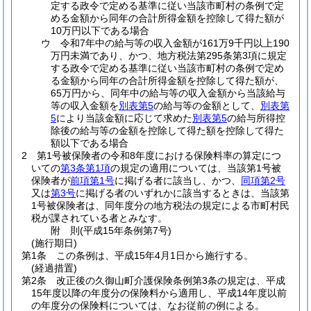
定する政令で定める基準に従い当該市町村の条例で定
める金額から同年の合計所得金額を控除して得た額が
10万円以下である場合
ウ
令和7年中の給与等の収入金額が161万9千円以上190
万円未満であり、かつ、地方税法第295条第3項に規定
する政令で定める基準に従い当該市町村の条例で定め
る金額から同年の合計所得金額を控除して得た額が、
65万円から、同年中の給与等の収入金額から当該給与
等の収入金額を
別表第5
の給与等の金額として、
別表第
5
により当該金額に応じて求めた
別表第5
の給与所得控
除後の給与等の金額を控除して得た額を控除して得た
額以下である場合
2
第1号被保険者の令和8年度における保険料率の算定につ
いての
第3条第1項
の規定の適用については、当該第1号被
保険者が
前項第1号
に掲げる者に該当し、かつ、
同項第2号
又は
第3号
に掲げる者のいずれかに該当するときは、当該第
1号被保険者は、同年度分の地方税法の規定による市町村民
税が課されている者とみなす。
附
則
(平成15年
条例第7号)
(施行期日)
第1条
この条例は、平成15年4月1日から施行する。
(経過措置)
第2条
改正後の久御山町介護保険条例第3条の規定は、平成
15年度以降の年度分の保険料から適用し、平成14年度以前
の年度分の保険料については、なお従前の例による。