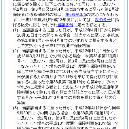
に係る者を除く。以下この条において同じ。)
、ロ及びハ、
第2号ロ、第3号ロ又は第4号ロに該当するに至った第1号被
保険者に係る保険料の額は、
第6条第3項
の規定にかかわら
ず、平成12年度及び平成13年度においては、
次の各号
に掲
げる区分に応じそれぞれ
当該各号
に定める額とする。
(1)
当該該当するに至った日が、平成12年4月1日から同年
10月31日までの間である場合 該当するに至った令第38
条第1項第1号から第4号までのいずれかに規定する者と
して支払うべき平成12年度通年保険料額
(2)
当該該当するに至った日が、平成12年11月1日から平
成13年3月31日までの間である場合 令第38条第1項第1
号イ、ロ及びハ、第2号ロ、第3号ロ又は第4号ロに該当
しなかったとした場合の平成12年度通年保険料額を6で
除して得た額に平成12年10月から当該該当するに至った
日が属する月の前月までの月数を乗じて得た額並びに該
当するに至った令第38条第1項第1号から第4号までのい
ずれかに規定する者として支払うべき平成12年度通年保
険料額を6で除して得た額に当該該当するに至った日が属
する月から平成13年3月までの月数を乗じて得た額の合
算額
(3)
当該該当するに至った日が、平成13年4月1日から同年
9月30日までの間である場合 令第38条第1項第1号イ、
ロ及びハ、第2号ロ、第3号ロ又は第4号ロに該当しなか
ったとした場合の平成13年度通年保険料額を18で除して
得た額に平成13年4月から当該該当するに至った日が属