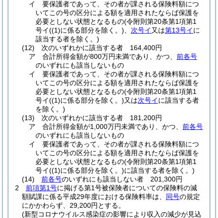
イ
要保護者であって、その者が課される保険料額につ
いてこの号の区分による額を適用されたならば保護を
必要としない状態となるもの
(令附則第20条第1項第1
号イ
(
(1)
に係る部分を除く。)
、
次号イ
又は
第13号イ
に
該当する者を除く。)
(12)
次のいずれかに該当する者 164,400円
ア
合計所得金額が800万円未満であり、かつ、
前各号
のいずれにも該当しないもの
イ
要保護者であって、その者が課される保険料額につ
いてこの号の区分による額を適用されたならば保護を
必要としない状態となるもの
(令附則第20条第1項第1
号イ
(
(1)
に係る部分を除く。)
又は
次号イ
に該当する者
を除く。)
(13)
次のいずれかに該当する者 181,200円
ア
合計所得金額が1,000万円未満であり、かつ、
前各号
のいずれにも該当しないもの
イ
要保護者であって、その者が課される保険料額につ
いてこの号の区分による額を適用されたならば保護を
必要としない状態となるもの
(令附則第20条第1項第1
号イ
(
(1)
に係る部分を除く。)
に該当する者を除く。)
(14)
前各号
のいずれにも該当しない者 201,300円
2
前項第1号
に掲げる第1号被保険者についての保険料の減
額賦課に係る平成29年度における保険料率は、
同号
の規定
にかかわらず、29,200円とする。
(新型コロナウイルス感染症の影響により収入の減少が見込