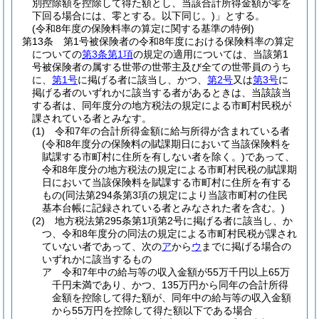
別控除額を控除して得た額とし、当該合計所得金額が零を
下回る場合には、零とする。以下同じ。)
」とする。
(令和8年度の保険料率の算定に関する基準の特例)
第13条
第1号被保険者の令和8年度における保険料率の算定
についての
第3条第1項
の規定の適用については、当該第1
号被保険者の属する世帯の世帯主及び全ての世帯員のうち
に、
第1号
に掲げる者に該当し、かつ、
第2号
又は
第3号
に
掲げる者のいずれかに該当する者があるときは、当該該当
する者は、同年度分の地方税法の規定による市町村民税が
課されている者とみなす。
(1)
令和7年の合計所得金額に給与所得が含まれている者
(令和8年度分の保険料の賦課期日において当該保険料を
賦課する市町村に住所を有しない者を除く。)
であって、
令和8年度分の地方税法の規定による市町村民税の賦課期
日において当該保険料を賦課する市町村に住所を有する
もの
(同法第294条第3項の規定により当該市町村の住民
基本台帳に記録されている者とみなされた者を含む。)
(2)
地方税法第295条第1項第2号に掲げる者に該当し、か
つ、令和8年度分の同法の規定による市町村民税が課され
ていない者であって、次の
ア
から
ウ
までに掲げる場合の
いずれかに該当するもの
ア
令和7年中の給与等の収入金額が55万千円以上65万
千円未満であり、かつ、135万円から同年の合計所得
金額を控除して得た額が、同年中の給与等の収入金額
から55万円を控除して得た額以下である場合