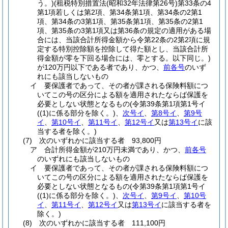
う。)
(租税特別措置法
(昭和32年法律第26号)
第33条の4
第1項若しくは第2項、第34条第1項、第34条の2第1
項、第34条の3第1項、第35条第1項、第35条の2第1
項、第35条の3第1項又は第36条の規定の適用がある場
合には、当該合計所得金額から令第22条の2第2項に規
定する特別控除額を控除して得た額とし、当該合計所
得金額が零を下回る場合には、零とする。以下同じ。)
が120万円以下である者であり、かつ、
前各号
のいず
れにも該当しないもの
イ
要保護者であって、その者が課される保険料額につ
いてこの号の区分による額を適用されたならば保護を
必要としない状態となるもの
(令第39条第1項第1号イ
(
(1)
に係る部分を除く。)
、
次号イ
、
第8号イ
、
第9号
イ
、
第10号イ
、
第11号イ
、
第12号イ
又は
第13号イ
に該
当する者を除く。)
(7)
次のいずれかに該当する者 93,800円
ア
合計所得金額が210万円未満であり、かつ、
前各号
のいずれにも該当しないもの
イ
要保護者であって、その者が課される保険料額につ
いてこの号の区分による額を適用されたならば保護を
必要としない状態となるもの
(令第39条第1項第1号イ
(
(1)
に係る部分を除く。)
、
次号イ
、
第9号イ
、
第10号
イ
、
第11号イ
、
第12号イ
又は
第13号イ
に該当する者を
除く。)
(8)
次のいずれかに該当する者 111,100円