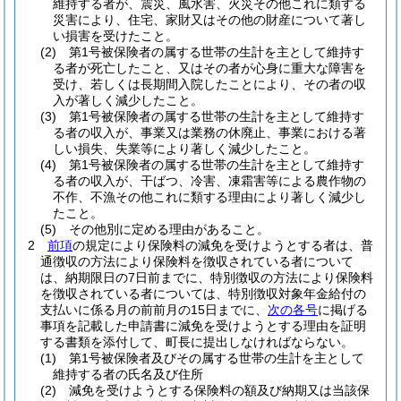
維持する者が、震災、風水害、火災その他これに類する
災害により、住宅、家財又はその他の財産について著し
い損害を受けたこと。
(2)
第1号被保険者の属する世帯の生計を主として維持す
る者が死亡したこと、又はその者が心身に重大な障害を
受け、若しくは長期間入院したことにより、その者の収
入が著しく減少したこと。
(3)
第1号被保険者の属する世帯の生計を主として維持す
る者の収入が、事業又は業務の休廃止、事業における著
しい損失、失業等により著しく減少したこと。
(4)
第1号被保険者の属する世帯の生計を主として維持す
る者の収入が、干ばつ、冷害、凍霜害等による農作物の
不作、不漁その他これに類する理由により著しく減少し
たこと。
(5)
その他別に定める理由があること。
2
前項
の規定により保険料の減免を受けようとする者は、普
通徴収の方法により保険料を徴収されている者について
は、納期限日の7日前までに、特別徴収の方法により保険料
を徴収されている者については、特別徴収対象年金給付の
支払いに係る月の前前月の15日までに、
次の各号
に掲げる
事項を記載した申請書に減免を受けようとする理由を証明
する書類を添付して、町長に提出しなければならない。
(1)
第1号被保険者及びその属する世帯の生計を主として
維持する者の氏名及び住所
(2)
減免を受けようとする保険料の額及び納期又は当該保