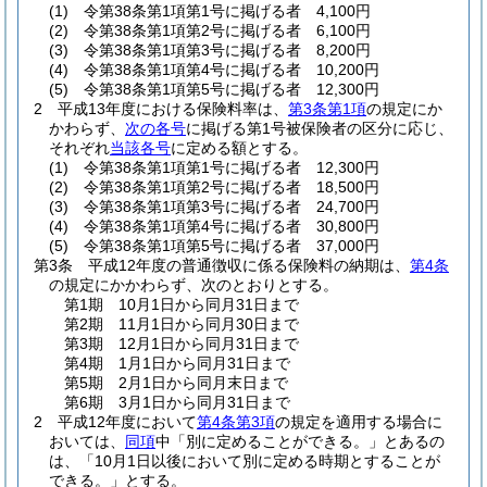
(1)
令第38条第1項第1号に掲げる者 4,100円
(2)
令第38条第1項第2号に掲げる者 6,100円
(3)
令第38条第1項第3号に掲げる者 8,200円
(4)
令第38条第1項第4号に掲げる者 10,200円
(5)
令第38条第1項第5号に掲げる者 12,300円
2
平成13年度における保険料率は、
第3条第1項
の規定にか
かわらず、
次の各号
に掲げる第1号被保険者の区分に応じ、
それぞれ
当該各号
に定める額とする。
(1)
令第38条第1項第1号に掲げる者 12,300円
(2)
令第38条第1項第2号に掲げる者 18,500円
(3)
令第38条第1項第3号に掲げる者 24,700円
(4)
令第38条第1項第4号に掲げる者 30,800円
(5)
令第38条第1項第5号に掲げる者 37,000円
第3条
平成12年度の普通徴収に係る保険料の納期は、
第4条
の規定にかかわらず、次のとおりとする。
第1期 10月1日から同月31日まで
第2期 11月1日から同月30日まで
第3期 12月1日から同月31日まで
第4期 1月1日から同月31日まで
第5期 2月1日から同月末日まで
第6期 3月1日から同月31日まで
2
平成12年度において
第4条第3項
の規定を適用する場合に
おいては、
同項
中「別に定めることができる。」とあるの
は、「10月1日以後において別に定める時期とすることが
できる。」とする。