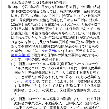
まれる場合等における保険料の減免)
第10条
令和2年2月1日から令和5年3月31日までの間に納期
限
(特別徴収の場合にあっては、特別徴収対象年金給付の支
払日。以下この項において同じ。)
が定められている保険料
(第一号被保険者の資格を取得した日から14日以内に法第
12条第1項の規定による届出が行われなかったため令和2年
2月1日以降に納期限が定められている保険料であって、当
該届出が第一号被保険者の資格を取得した日から14日以内
に行われていたならば同年2月1日前に納期限が定められる
べきものを除く。)
及び令和4年度以前の年度分の保険料で
あって令和5年4月1日以降に納期限が定められているもの
の減免については、
次の各号
のいずれかに該当する者は、
第10条第1項
に規定する保険料の減免の要件を満たすもの
として、
同項
の規定を適用する。
(1)
新型コロナウイルス感染症
(病原体がベータコロナウ
イルス属のコロナウイルス
(令和2年1月に、中華人民共和
国から世界保健機関に対して、人に伝染する能力を有す
ることが新たに報告されたものに限る。)
である感染症を
いう。
次号
において同じ。)
により、第一号被保険者の属
する世帯の生計を主として維持する者
(以下「主たる生計
維持者」という。)
が死亡し、又は重篤な傷病を負ったこ
と。
(2)
新型コロナウイルス感染症の影響により、主たる生計
維持者の事業収入、不動産収入、山林収入又は給与収入
(以下この号において「事業収入等」という。)
の減少が