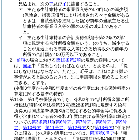
見込まれ、次の
ア
及び
イ
に該当すること。
ア
主たる生計維持者の事業収入等のいずれかの減少額
(保険金、損害賠償等により補填されるべき金額がある
ときは、当該金額を控除した額)
が前年の当該主たる生
計維持者の事業収入等の額の10分の3以上であるこ
と。
イ
主たる生計維持者の合計所得金額
(令第22条の2第1
項に規定する合計所得金額をいう。)
のうち、減少する
ことが見込まれる事業収入等に係る所得以外の前年の
所得の合計額が400万円以下であること。
2
前項
の場合における
第10条第2項
の規定の適用について
は、
同項
中「提出しなければならない」とあるのは、「提
出しなければならない。ただし、町長は、これにより難い
事情があると認めるときは、別に申請期限を定めることが
できる」とする。
(令和3年度から令和5年度までの各年度における保険料率の
算定に関する基準の特例)
第11条
第1号被保険者のうち、令和2年の合計所得金額に所
得税法
(昭和40年法律第33号)
第28条第1項に規定する給与
所得又は同法第35条第3項に規定する公的年金等に係る所
得が含まれている者の令和3年度における保険料率の算定に
ついての
第3条第1項
(
第6号ア
、
第7号ア
、
第8号ア
、
第9号
ア
、
第10号ア
、
第11号ア
、
第12号ア
及び
第13号ア
に係る部
分に限る。)
の規定の適用については、
同項第6号ア
中「租
税特別措置法」とあるのは、「所得税法
(昭和40年法律第