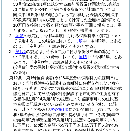
33号)
第28条第1項に規定する給与所得及び同法第35条第3
項に規定する公的年金等に係る所得の合計額については、
同法第28条第2項の規定によって計算した金額及び同法第
35条第2項第1号の規定によって計算した金額の合計額から
10万円を控除して得た額
(当該額が零を下回る場合には、零
とする。)
によるものとし、租税特別措置法」とする。
2
前項
の規定は、令和4年度における保険料率の算定につい
て準用する。
この場合において、
同項
中「令和2年」とある
のは、「令和3年」と読み替えるものとする。
3
第1項
の規定は、令和5年度における保険料率の算定につ
いて準用する。
この場合において、
同項
中「令和2年」とあ
るのは、「令和4年」と読み替えるものとする。
(令和8年度の保険料率の算定に関する所得の額の算定方法
の特例)
第12条
第1号被保険者
(令和8年度分の保険料の賦課期日に
おいて当該保険料を賦課する市町村に住所を有しない者を
除き、令和8年度分の地方税法の規定による市町村民税の賦
課期日において当該保険料を賦課する市町村に住所を有す
る者
(同法第294条第3項の規定により当該市町村の住民基
本台帳に記録されている者とみなされた者を含む。)
に限
る。以下この条及び
次条第1項
において同じ。)
のうち、令
和7年の合計所得金額に給与所得が含まれている者
(同年中
の給与等
(所得税法第28条第1項に規定する給与等をいう。
以下同じ。)
の収入金額が55万千円以上65万千円未満であ
る者に限る。)
の令和8年度における保険料率の算定につい