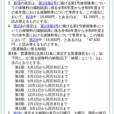
3
前項
の規定は、
第1項第2号
に掲げる第1号被保険者につい
ての保険料の減額賦課に係る令和6年度から令和8年度まで
の各年度における保険料率について準用する。
この場合に
おいて、
前項
中「19,800円」とあるのは、「33,700円」と
読み替えるものとする。
4
第2項
の規定は、
第1項第3号
に掲げる第1号被保険者につ
いての保険料の減額賦課に係る令和6年度から令和8年度ま
での各年度における保険料率について準用する。
この場合
において、
第2項
中「19,800円」とあるのは、「47,600
円」と読み替えるものとする。
(普通徴収に係る納期)
第4条
普通徴収
(法第131条に規定する普通徴収をいう。以
下同じ。)
に係る保険料の納期
(以下「納期」という。)
は、
次のとおりとする。
第1期 6月1日から同月30日まで
第2期 7月1日から同月31日まで
第3期 8月1日から同月31日まで
第4期 9月1日から同月30日まで
第5期 10月1日から同月31日まで
第6期 11月1日から同月30日まで
第7期 12月1日から同月31日まで
第8期 1月1日から同月31日まで
第9期 2月1日から同月末日まで
第10期 3月1日から同月31日まで
2
前項
に規定する納期の末日が日曜日、土曜日、国民の祝日