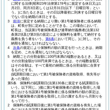
に関する法律
(昭和23年法律第178号)
に規定する休日又は1
月2日、同月3日若しくは12月31日
(以下「日曜日等」とい
う。)
に当たるときは、その日以降最初に到来する日曜日等
でない日を納期の末日とする。
3
前項
に規定する納期により難い第1号被保険者に係る納期
は、町長が別に定めることができる。
この場合において、
町長は、当該第1号被保険者及び連帯納付義務者
(法第132
条第2項及び第3項の規定により保険料を連帯して納付する
義務を負う者をいう。
第6条
において同じ。)
に対し、その
納期を通知しなければならない。
4
次条
の規定により保険料の額の算定を行ったときは、納期
を定め、これを通知しなければならない。
5
納期ごとの分割金額に100円未満の端数があるとき、又は
その分割金額が100円未満であるときは、その端数金額又
はその全額は、すべて最初の納期に係る分割金額に合算す
るものとする。
(賦課期日後において第1号被保険者の資格取得、喪失等が
あった場合)
第5条
保険料の賦課期日
(法第130条に規定する賦課期日を
いう。以下同じ。)
後に第1号被保険者の資格を取得した場
合における当該第1号被保険者に係る保険料の額の算定は、
第1号被保険者の資格を取得した日の属する月から月割りを
もって行う。
2
保険料の賦課期日後に第1号被保険者の資格を喪失した場
合における当該第1号被保険者に係る保険料の額の算定は、