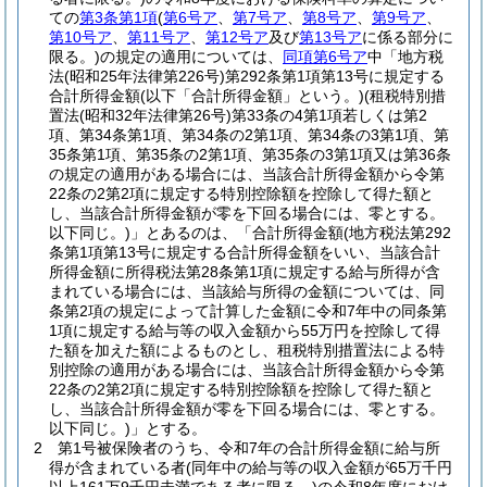
ての
第3条第1項
(
第6号ア
、
第7号ア
、
第8号ア
、
第9号ア
、
第10号ア
、
第11号ア
、
第12号ア
及び
第13号ア
に係る部分に
限る。)
の規定の適用については、
同項第6号ア
中「地方税
法
(昭和25年法律第226号)
第292条第1項第13号に規定する
合計所得金額
(以下「合計所得金額」という。)
(租税特別措
置法
(昭和32年法律第26号)
第33条の4第1項若しくは第2
項、第34条第1項、第34条の2第1項、第34条の3第1項、第
35条第1項、第35条の2第1項、第35条の3第1項又は第36条
の規定の適用がある場合には、当該合計所得金額から令第
22条の2第2項に規定する特別控除額を控除して得た額と
し、当該合計所得金額が零を下回る場合には、零とする。
以下同じ。)
」とあるのは、「合計所得金額
(地方税法第292
条第1項第13号に規定する合計所得金額をいい、当該合計
所得金額に所得税法第28条第1項に規定する給与所得が含
まれている場合には、当該給与所得の金額については、同
条第2項の規定によって計算した金額に令和7年中の同条第
1項に規定する給与等の収入金額から55万円を控除して得
た額を加えた額によるものとし、租税特別措置法による特
別控除の適用がある場合には、当該合計所得金額から令第
22条の2第2項に規定する特別控除額を控除して得た額と
し、当該合計所得金額が零を下回る場合には、零とする。
以下同じ。)
」とする。
2
第1号被保険者のうち、令和7年の合計所得金額に給与所
得が含まれている者
(同年中の給与等の収入金額が65万千円