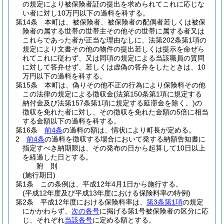
の規定により被保険者証の提出を求められてこれに応じな
い者に対し10万円以下の過料を科する。
第14条
本町は、被保険者、被保険者の配偶者若しくは被保
険者の属する世帯の世帯主その他その世帯に属する者又は
これらであった者が正当な理由なしに、法第202条第1項の
規定により文書その他の物件の提出若しくは提示を命ぜら
れてこれに従わず、又は同項の規定による当該職員の質問
に対して答弁せず、若しくは虚偽の答弁をしたときは、10
万円以下の過料を科する。
第15条
本町は、偽りその他不正の行為により保険料その他
この法律の規定による徴収金
(法第150条第1項に規定する
納付金及び法第157条第1項に規定する延滞金を除く。)
の
徴収を免れた者に対し、その徴収を免れた金額の5倍に相当
する金額以下の過料を科する。
第16条
前4条
の過料の額は、情状により町長が定める。
2
前4条
の過料を徴収する場合において発する納額告知書に
指定すべき納期限は、その発布の日から起算して10日以上
を経過した日とする。
附
則
(施行期日)
第1条
この条例は、平成12年4月1日から施行する。
(平成12年度及び平成13年度における保険料率の特例)
第2条
平成12年度における保険料率は、
第3条第1項
の規定
にかかわらず、
次の各号
に掲げる第1号被保険者の区分に応
じ、それぞれ
当該各号
に定める額とする。