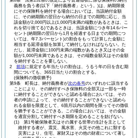
第8条
法第132条の規定により普通徴収に係る保険料の納付
義務を負う者
(以下「納付義務者」という。)
は、納期限後
にその保険料を納付する場合においては、当該納付金額
に、その納期限の翌日から納付の日までの期間に応じ、当
該金額が2,000円以上
(1,000円未満の端数があるときは、こ
れを切り捨てる)
であるときは、当該金額につき年14.6パー
セント
(納期限の翌日から1月を経過する日までの期間につ
いては、年7.3パーセント)
の割合をもって計算した金額に
相当する延滞金額を加算して納付しなければならない。
た
だし、延滞金額に100円未満の端数があるとき又はその金
額が1,000円未満であるときは、その端数金額又はその金額
を納付することを要しない。
2
前項
に規定する年当たりの割合は、うるう年の日を含む期
間についても、365日当たりの割合とする。
(保険料の徴収猶予)
第9条
町長は、納付義務者が
次の各号
のいずれかに該当する
ことにより、その納付すべき保険料の全部又は一部を一時
に納付することができないと認める場合においては、その
者の申請によって、その納付することができないと認めら
れる金額を限度として、6箇月以内の期間を限ってその徴収
を猶予することができる。
この場合においては、その金額
を適宜分割して納付すべき期限を定めることを妨げない。
(1)
第1号被保険者又はその属する世帯の生計を主として
維持する者が、震災、風水害、火災その他これに類する
災害により、住宅、家財又はその他の財産について著し