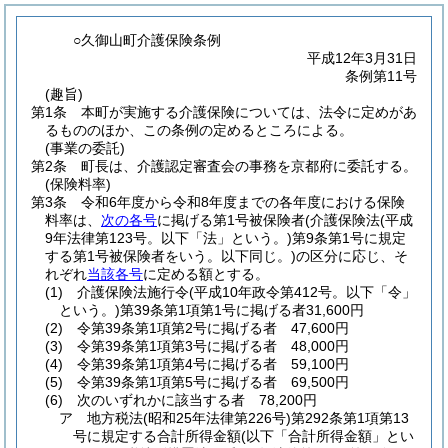
○久御山町介護保険条例
平成12年3月31日
条例第11号
(趣旨)
第1条
本町が実施する介護保険については、法令に定めがあ
るもののほか、この条例の定めるところによる。
(事業の委託)
第2条
町長は、介護認定審査会の事務を京都府に委託する。
(保険料率)
第3条
令和6年度から令和8年度までの各年度における保険
料率は、
次の各号
に掲げる第1号被保険者
(介護保険法
(平成
9年法律第123号。以下「法」という。)
第9条第1号に規定
する第1号被保険者をいう。以下同じ。)
の区分に応じ、そ
れぞれ
当該各号
に定める額とする。
(1)
介護保険法施行令
(平成10年政令第412号。以下「令」
という。)
第39条第1項第1号に掲げる者31,600円
(2)
令第39条第1項第2号に掲げる者 47,600円
(3)
令第39条第1項第3号に掲げる者 48,000円
(4)
令第39条第1項第4号に掲げる者 59,100円
(5)
令第39条第1項第5号に掲げる者 69,500円
(6)
次のいずれかに該当する者 78,200円
ア
地方税法
(昭和25年法律第226号)
第292条第1項第13
号に規定する合計所得金額
(以下「合計所得金額」とい