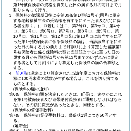
第1号被保険者の資格を喪失した日の属する月の前月まで月
割りをもって行う。
3
保険料の賦課期日後に令第39条第1項第1号イ
(同号に規定
する老齢福祉年金の受給権を有するに至った者及び
(1)
に係
る者を除く。)
、ロ若しくはニ、第2号ロ、第3号ロ、第4号
ロ、第5号ロ、第6号ロ、第7号ロ、第8号ロ、第9号ロ、第
10号ロ、第11号ロ、第12号ロ又は第13号ロに該当するに至
った第1号被保険者に係る保険料の額は、当該該当するに至
った日の属する月の前月まで月割りにより算定した当該第1
号被保険者に係る保険料の額と当該該当するに至った日の
属する月から同項第1号から第13号までのいずれかに規定
する者として月割りにより算定した保険料の額の合算額と
する。
4
前3項
の規定により算定された当該年度における保険料の
額に100円未満の端数が生ずる場合は、これを切り捨てる
ものとする。
(保険料の額の通知)
第6条
保険料の額を決定したときは、町長は、速やかにこれ
を第1号被保険者及び連帯納付義務者に通知しなければなら
ない。
その額に変更があったときも、同様とする。
(保険料の督促手数料)
第7条
保険料の督促手数料は、督促状1通につき50円とす
る。
(延滞金)