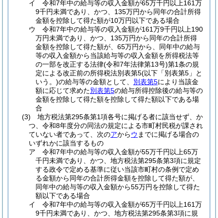
イ
令和7年中の給与等の収入金額が65万千円以上161万
9千円未満であり、かつ、135万円から同年の合計所得
金額を控除して得た額が10万円以下である場合
ウ
令和7年中の給与等の収入金額が161万9千円以上190
万円未満であり、かつ、135万円から同年の合計所得
金額を控除して得た額が、65万円から、同年中の給与
等の収入金額から当該給与等の収入金額を所得税法等
の一部を改正する法律
(令和7年法律第13号)
第1条の規
定による改正前の所得税法別表第5
(以下「別表第5」と
いう。)
の給与等の金額として、
別表第5
により当該金
額に応じて求めた
別表第5
の給与所得控除後の給与等の
金額を控除して得た額を控除して得た額以下である場
合
(3)
地方税法第295条第1項各号に掲げる者に該当せず、か
つ、令和8年度分の同法の規定による市町村民税が課され
ていない者であって、次の
ア
から
ウ
までに掲げる場合の
いずれかに該当するもの
ア
令和7年中の給与等の収入金額が55万千円以上65万
千円未満であり、かつ、地方税法第295条第3項に規定
する政令で定める基準に従い当該市町村の条例で定め
る金額から同年の合計所得金額を控除して得た額が、
同年中の給与等の収入金額から55万円を控除して得た
額以下である場合
イ
令和7年中の給与等の収入金額が65万千円以上161万
9千円未満であり、かつ、地方税法第295条第3項に規