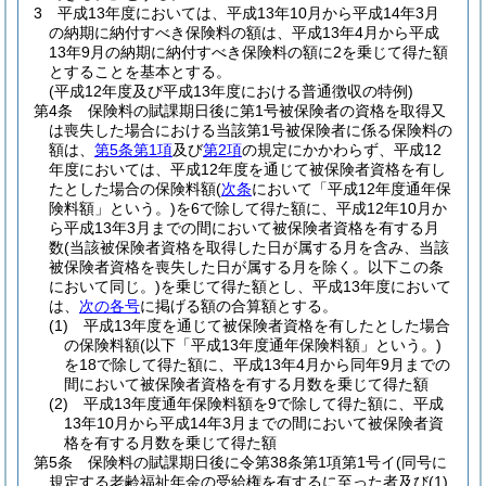
3
平成13年度においては、平成13年10月から平成14年3月
の納期に納付すべき保険料の額は、平成13年4月から平成
13年9月の納期に納付すべき保険料の額に2を乗じて得た額
とすることを基本とする。
(平成12年度及び平成13年度における普通徴収の特例)
第4条
保険料の賦課期日後に第1号被保険者の資格を取得又
は喪失した場合における当該第1号被保険者に係る保険料の
額は、
第5条第1項
及び
第2項
の規定にかかわらず、平成12
年度においては、平成12年度を通じて被保険者資格を有し
たとした場合の保険料額
(
次条
において「平成12年度通年保
険料額」という。)
を6で除して得た額に、平成12年10月か
ら平成13年3月までの間において被保険者資格を有する月
数
(当該被保険者資格を取得した日が属する月を含み、当該
被保険者資格を喪失した日が属する月を除く。以下この条
において同じ。)
を乗じて得た額とし、平成13年度において
は、
次の各号
に掲げる額の合算額とする。
(1)
平成13年度を通じて被保険者資格を有したとした場合
の保険料額
(以下「平成13年度通年保険料額」という。)
を18で除して得た額に、平成13年4月から同年9月までの
間において被保険者資格を有する月数を乗じて得た額
(2)
平成13年度通年保険料額を9で除して得た額に、平成
13年10月から平成14年3月までの間において被保険者資
格を有する月数を乗じて得た額
第5条
保険料の賦課期日後に令第38条第1項第1号イ
(同号に
規定する老齢福祉年金の受給権を有するに至った者及び
(1)