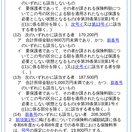
のいずれにも該当しないもの
イ
要保護者であって、その者が課される保険料額につ
いてこの号の区分による額を適用されたならば保護を
必要としない状態となるもの
(令第39条第1項第1号イ
(
(1)
に係る部分を除く。)
、
次号イ
又は
第13号イ
に該当
する者を除く。)
(12)
次のいずれかに該当する者 170,200円
ア
合計所得金額が800万円未満であり、かつ、
前各号
のいずれにも該当しないもの
イ
要保護者であって、その者が課される保険料額につ
いてこの号の区分による額を適用されたならば保護を
必要としない状態となるもの
(令第39条第1項第1号イ
(
(1)
に係る部分を除く。)
又は
次号イ
に該当する者を除
く。)
(13)
次のいずれかに該当する者 187,500円
ア
合計所得金額が1,000万円未満であり、かつ、
前各号
のいずれにも該当しないもの
イ
要保護者であって、その者が課される保険料額につ
いてこの号の区分による額を適用されたならば保護を
必要としない状態となるもの
(令第39条第1項第1号イ
(
(1)
に係る部分を除く。)
に該当する者を除く。)
(14)
前各号
のいずれにも該当しない者 208,300円
2
前項第1号
に掲げる者についての保険料の減額賦課に係る
令和6年度から令和8年度までの各年度における保険料率
は、
同号
の規定にかかわらず、19,800円とする。