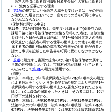
険料の徴収に係る特別徴収対象年金給付の支払に係る月
(3)
減免を必要とする理由
3
第1項
の規定により保険料の減免を受けた者は、その理由
が消滅した場合においては、直ちにその旨を町長に申告し
なければならない。
(保険料に関する申告)
第11条
第1号被保険者は、毎年度4月15日まで
(保険料の賦
課期日後に第1号被保険者の資格を取得した者は、当該資格
を取得した日から15日以内)
に、第1号被保険者本人の所得
状況並びに当該者の属する世帯の世帯主その他その世帯に
属する者の市町村民税の課税者の有無その他町長が必要と
認める事項を記載した申告書を町長に提出しなければなら
ない。
2
前項
に規定する書類の提出のない第1号被保険者の属する
世帯の世帯員については、市町村民税が課税されているも
のとみなして
第3条
の規定を適用する。
(罰則)
第12条
本町は、第1号被保険者が法第12条第1項本文の規定
による届出をしないとき
(同条第2項の規定により当該第1号
被保険者の属する世帯の世帯主から届出がなされたときを
除く。)
又は虚偽の届出をしたときは、その者に対し、10万
円以下の過料を科する。
第13条
本町は、法第30条第1項後段、法第31条第1項後段、
法第33条の3第1項後段、法第34条第1項後段、法第35条第
6項後段、法第66条第1項若しくは第2項又は法第68条第1項