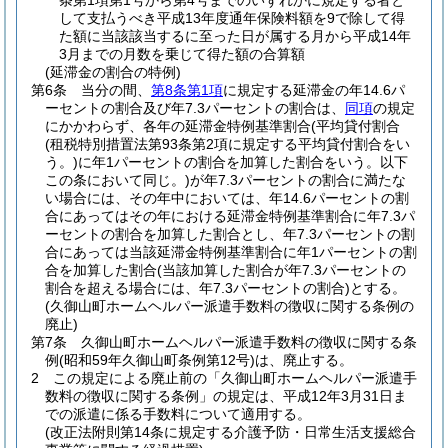
条第1項第1号から第4号までのいずれかに規定する者と
して支払うべき平成13年度通年保険料額を9で除して得
た額に当該該当するに至った日が属する月から平成14年
3月までの月数を乗じて得た額の合算額
(延滞金の割合の特例)
第6条
当分の間、
第8条第1項
に規定する延滞金の年14.6パ
ーセントの割合及び年7.3パーセントの割合は、
同項
の規定
にかかわらず、各年の延滞金特例基準割合
(平均貸付割合
(租税特別措置法第93条第2項に規定する平均貸付割合をい
う。)
に年1パーセントの割合を加算した割合をいう。以下
この条において同じ。)
が年7.3パーセントの割合に満たな
い場合には、その年中においては、年14.6パーセントの割
合にあってはその年における延滞金特例基準割合に年7.3パ
ーセントの割合を加算した割合とし、年7.3パーセントの割
合にあっては当該延滞金特例基準割合に年1パーセントの割
合を加算した割合
(当該加算した割合が年7.3パーセントの
割合を超える場合には、年7.3パーセントの割合)
とする。
(久御山町ホームヘルパー派遣手数料の徴収に関する条例の
廃止)
第7条
久御山町ホームヘルパー派遣手数料の徴収に関する条
例
(昭和59年久御山町条例第12号)
は、廃止する。
2
この規定による廃止前の「久御山町ホームヘルパー派遣手
数料の徴収に関する条例」の規定は、平成12年3月31日ま
での派遣に係る手数料について適用する。
(改正法附則第14条に規定する介護予防・日常生活支援総合