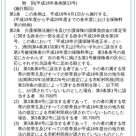
附
則
(平成18年
条例第13号)
(施行期日)
第1条
この条例は、平成18年4月1日から施行する。
(平成18年度から平成20年度までの各年度における保険料
率の特例)
第2条
介護保険法施行令及び介護保険の国庫負担金の算定等
に関する政令の一部を改正する政令
(平成18年政令第28
号。この条において「平成18年介護保険等改正令」とい
う。)
附則第4条第1項第1号又は2号のいずれかに該当する
第1号被保険者の平成18年度の保険料率は、第3条各号の規
定にかかわらず、次の各号に掲げる第1号被保険者の区分に
応じそれぞれ当該各号に定める額とする。
(1)
第3条第4号に該当する者であって、その者の属する世
帯の世帯主及びすべての世帯員が平成18年度分の地方税
法
(昭和25年法律第226号)
の規定による市町村民税
(同法
第328条の規定によって課する所得割を除く。以下同
じ。)
が課されていないものとした場合、第3条第1号に該
当する者 30,700円
(2)
第3条第4号に該当する者であって、その者の属する世
帯の世帯主及びすべての世帯員が平成18年度分の地方税
法の規定による市町村民税が課されていないものとした
場合、第3条第2号に該当する者 30,700円
(3)
第3条第4号に該当する者であって、その者の属する世
帯の世帯主及びすべての世帯員が平成18年度分の地方税
法の規定による市町村民税が課されていないものとした