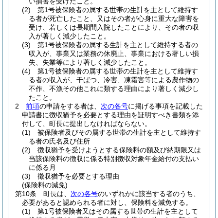
い損害を受けたこと。
(2)
第1号被保険者の属する世帯の生計を主として維持す
る者が死亡したこと、又はその者が心身に重大な障害を
受け、若しくは長期間入院したことにより、その者の収
入が著しく減少したこと。
(3)
第1号被保険者の属する生計を主として維持する者の
収入が、事業又は業務の休廃止、事業における著しい損
失、失業等により著しく減少したこと。
(4)
第1号被保険者の属する世帯の生計を主として維持す
る者の収入が、干ばつ、冷害、凍霜害等による農作物の
不作、不漁その他これに類する理由により著しく減少し
たこと。
2
前項
の申請をする者は、
次の各号
に掲げる事項を記載した
申請書に徴収猶予を必要とする理由を証明すべき書類を添
付して、町長に提出しなければならない。
(1)
被保険者及びその属する世帯の生計を主として維持す
る者の氏名及び住所
(2)
徴収猶予を受けようとする保険料の額及び納期限又は
当該保険料の徴収に係る特別徴収対象年金給付の支払い
に係る月
(3)
徴収猶予を必要とする理由
(保険料の減免)
第10条
町長は、
次の各号
のいずれかに該当する者のうち、
必要があると認められる者に対し、保険料を減免する。
(1)
第1号被保険者又はその属する世帯の生計を主として