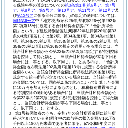
以上161万9千円未満である者に限る。)
の令和8年度におけ
る保険料率の算定についての
第3条第1項
(
第6号ア
、
第7号
ア
、
第8号ア
、
第9号ア
、
第10号ア
、
第11号ア
、
第12号ア
及
び
第13号ア
に係る部分に限る。)
の規定の適用については、
同項第6号ア
中「地方税法
(昭和25年法律第226号)
第292条
第1項第13号に規定する合計所得金額
(以下「合計所得金
額」という。)
(租税特別措置法
(昭和32年法律第26号)
第33
条の4第1項若しくは第2項、第34条第1項、第34条の2第1
項、第34条の3第1項、第35条第1項、第35条の2第1項、第
35条の3第1項又は第36条の規定の適用がある場合には、当
該合計所得金額から令第22条の2第2項に規定する特別控除
額を控除して得た額とし、当該合計所得金額が零を下回る
場合には、零とする。以下同じ。)
」とあるのは、「合計所
得金額
(地方税法第292条第1項第13号に規定する合計所得
金額をいい、当該合計所得金額に所得税法第28条第1項に
規定する給与所得が含まれている場合には、当該給与所得
の金額については、同条第2項の規定によって計算した金額
に10万円を加えた額によるものとし、租税特別措置法によ
る特別控除の適用がある場合には、当該合計所得金額から
令第22条の2第2項に規定する特別控除額を控除して得た額
とし、当該合計所得金額が零を下回る場合には、零とす
る。以下同じ。)
」とする。
3
第1号被保険者のうち、令和7年の合計所得金額に給与所
得が含まれている者
(同年中の給与等の収入金額が161万9
千円以上190万円未満である者に限る。)
の令和8年度にお