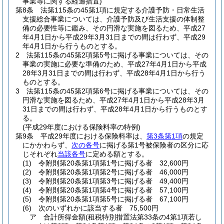
事業等に関する経過措置)
第8条
法第115条の45第1項に規定する介護予防・日常生活
支援総合事業については、介護予防及び生活支援の体制整
備の必要性等に鑑み、その円滑な実施を図るため、平成27
年4月1日から平成29年3月31日までの間は行わず、平成29
年4月1日から行うものとする。
2
法第115条の45第2項第5号に掲げる事業については、その
事業の実施に必要な準備のため、平成27年4月1日から平成
28年3月31日までの間は行わず、平成28年4月1日から行う
ものとする。
3
法第115条の45第2項第6号に掲げる事業については、その
円滑な実施を図るため、平成27年4月1日から平成28年3月
31日までの間は行わず、平成28年4月1日から行うものとす
る。
(平成29年度における保険料率の特例)
第9条
平成29年度における保険料率は、
第3条第1項
の規定
にかかわらず、
次の各号
に掲げる第1号被保険者の区分に応
じそれぞれ
当該各号
に定める額とする。
(1)
令附則第20条第1項第1号に掲げる者 32,600円
(2)
令附則第20条第1項第2号に掲げる者 46,000円
(3)
令附則第20条第1項第3号に掲げる者 49,400円
(4)
令附則第20条第1項第4号に掲げる者 57,100円
(5)
令附則第20条第1項第5号に掲げる者 67,100円
(6)
次のいずれかに該当する者 75,500円
ア
合計所得金額
(租税特別措置法第33条の4第1項若し