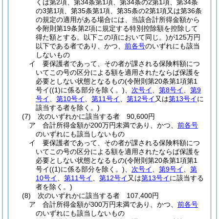
くは第2項、第34条第1項、第34条の2第1項、第34条
の3第1項、第35条第1項、第35条の2第1項又は第36条
の規定の適用がある場合には、当該合計所得金額から
令附則第19条第2項に規定する特別控除額を控除して
得た額とする。以下この項において同じ。)
が125万円
以下である者であり、かつ、
前各号
のいずれにも該当
しないもの
イ
要保護者であって、その者が課される保険料額につ
いてこの号の区分による額を適用されたならば保護を
必要としない状態となるもの
(令附則第20条第1項第1
号イ
(
(1)
に係る部分を除く。)
、
次号イ
、
第8号イ
、
第9
号イ
、
第10号イ
、
第11号イ
、
第12号イ
又は
第13号イ
に
該当する者を除く。)
(7)
次のいずれかに該当する者 90,600円
ア
合計所得金額が200万円未満であり、かつ、
前各号
のいずれにも該当しないもの
イ
要保護者であって、その者が課される保険料額につ
いてこの号の区分による額を適用されたならば保護を
必要としない状態となるもの
(令附則第20条第1項第1
号イ
(
(1)
に係る部分を除く。)
、
次号イ
、
第9号イ
、
第
10号イ
、
第11号イ
、
第12号イ
又は
第13号イ
に該当する
者を除く。)
(8)
次のいずれかに該当する者 107,400円
ア
合計所得金額が300万円未満であり、かつ、
前各号
のいずれにも該当しないもの