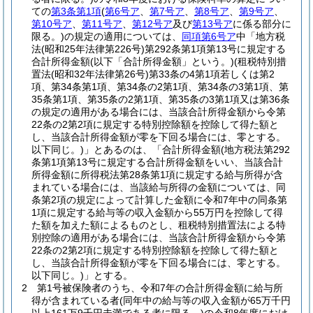
ての
第3条第1項
(
第6号ア
、
第7号ア
、
第8号ア
、
第9号ア
、
第10号ア
、
第11号ア
、
第12号ア
及び
第13号ア
に係る部分に
限る。)
の規定の適用については、
同項第6号ア
中「地方税
法
(昭和25年法律第226号)
第292条第1項第13号に規定する
合計所得金額
(以下「合計所得金額」という。)
(租税特別措
置法
(昭和32年法律第26号)
第33条の4第1項若しくは第2
項、第34条第1項、第34条の2第1項、第34条の3第1項、第
35条第1項、第35条の2第1項、第35条の3第1項又は第36条
の規定の適用がある場合には、当該合計所得金額から令第
22条の2第2項に規定する特別控除額を控除して得た額と
し、当該合計所得金額が零を下回る場合には、零とする。
以下同じ。)
」とあるのは、「合計所得金額
(地方税法第292
条第1項第13号に規定する合計所得金額をいい、当該合計
所得金額に所得税法第28条第1項に規定する給与所得が含
まれている場合には、当該給与所得の金額については、同
条第2項の規定によって計算した金額に令和7年中の同条第
1項に規定する給与等の収入金額から55万円を控除して得
た額を加えた額によるものとし、租税特別措置法による特
別控除の適用がある場合には、当該合計所得金額から令第
22条の2第2項に規定する特別控除額を控除して得た額と
し、当該合計所得金額が零を下回る場合には、零とする。
以下同じ。)
」とする。
2
第1号被保険者のうち、令和7年の合計所得金額に給与所
得が含まれている者
(同年中の給与等の収入金額が65万千円