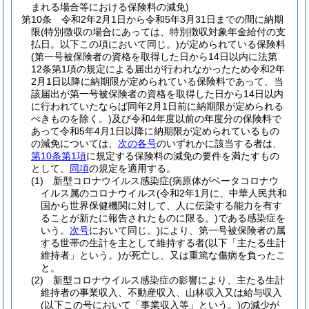
まれる場合等における保険料の減免)
第10条
令和2年2月1日から令和5年3月31日までの間に納期
限
(特別徴収の場合にあっては、特別徴収対象年金給付の支
払日。以下この項において同じ。)
が定められている保険料
(第一号被保険者の資格を取得した日から14日以内に法第
12条第1項の規定による届出が行われなかったため令和2年
2月1日以降に納期限が定められている保険料であって、当
該届出が第一号被保険者の資格を取得した日から14日以内
に行われていたならば同年2月1日前に納期限が定められる
べきものを除く。)
及び令和4年度以前の年度分の保険料で
あって令和5年4月1日以降に納期限が定められているもの
の減免については、
次の各号
のいずれかに該当する者は、
第10条第1項
に規定する保険料の減免の要件を満たすもの
として、
同項
の規定を適用する。
(1)
新型コロナウイルス感染症
(病原体がベータコロナウ
イルス属のコロナウイルス
(令和2年1月に、中華人民共和
国から世界保健機関に対して、人に伝染する能力を有す
ることが新たに報告されたものに限る。)
である感染症を
いう。
次号
において同じ。)
により、第一号被保険者の属
する世帯の生計を主として維持する者
(以下「主たる生計
維持者」という。)
が死亡し、又は重篤な傷病を負ったこ
と。
(2)
新型コロナウイルス感染症の影響により、主たる生計
維持者の事業収入、不動産収入、山林収入又は給与収入
(以下この号において「事業収入等」という。)
の減少が