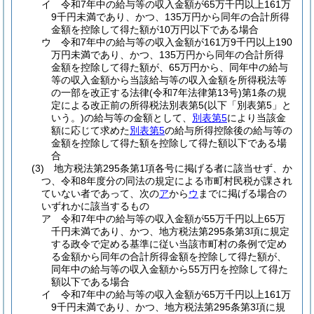
イ
令和7年中の給与等の収入金額が65万千円以上161万
9千円未満であり、かつ、135万円から同年の合計所得
金額を控除して得た額が10万円以下である場合
ウ
令和7年中の給与等の収入金額が161万9千円以上190
万円未満であり、かつ、135万円から同年の合計所得
金額を控除して得た額が、65万円から、同年中の給与
等の収入金額から当該給与等の収入金額を所得税法等
の一部を改正する法律
(令和7年法律第13号)
第1条の規
定による改正前の所得税法別表第5
(以下「別表第5」と
いう。)
の給与等の金額として、
別表第5
により当該金
額に応じて求めた
別表第5
の給与所得控除後の給与等の
金額を控除して得た額を控除して得た額以下である場
合
(3)
地方税法第295条第1項各号に掲げる者に該当せず、か
つ、令和8年度分の同法の規定による市町村民税が課され
ていない者であって、次の
ア
から
ウ
までに掲げる場合の
いずれかに該当するもの
ア
令和7年中の給与等の収入金額が55万千円以上65万
千円未満であり、かつ、地方税法第295条第3項に規定
する政令で定める基準に従い当該市町村の条例で定め
る金額から同年の合計所得金額を控除して得た額が、
同年中の給与等の収入金額から55万円を控除して得た
額以下である場合
イ
令和7年中の給与等の収入金額が65万千円以上161万
9千円未満であり、かつ、地方税法第295条第3項に規