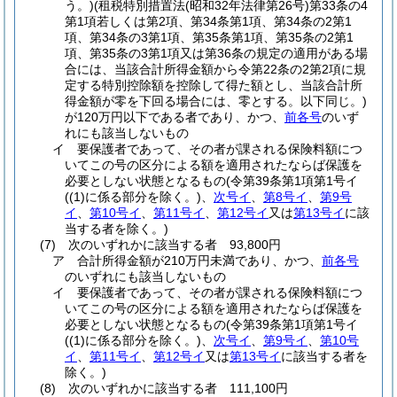
う。)
(租税特別措置法
(昭和32年法律第26号)
第33条の4
第1項若しくは第2項、第34条第1項、第34条の2第1
項、第34条の3第1項、第35条第1項、第35条の2第1
項、第35条の3第1項又は第36条の規定の適用がある場
合には、当該合計所得金額から令第22条の2第2項に規
定する特別控除額を控除して得た額とし、当該合計所
得金額が零を下回る場合には、零とする。以下同じ。)
が120万円以下である者であり、かつ、
前各号
のいず
れにも該当しないもの
イ
要保護者であって、その者が課される保険料額につ
いてこの号の区分による額を適用されたならば保護を
必要としない状態となるもの
(令第39条第1項第1号イ
(
(1)
に係る部分を除く。)
、
次号イ
、
第8号イ
、
第9号
イ
、
第10号イ
、
第11号イ
、
第12号イ
又は
第13号イ
に該
当する者を除く。)
(7)
次のいずれかに該当する者 93,800円
ア
合計所得金額が210万円未満であり、かつ、
前各号
のいずれにも該当しないもの
イ
要保護者であって、その者が課される保険料額につ
いてこの号の区分による額を適用されたならば保護を
必要としない状態となるもの
(令第39条第1項第1号イ
(
(1)
に係る部分を除く。)
、
次号イ
、
第9号イ
、
第10号
イ
、
第11号イ
、
第12号イ
又は
第13号イ
に該当する者を
除く。)
(8)
次のいずれかに該当する者 111,100円