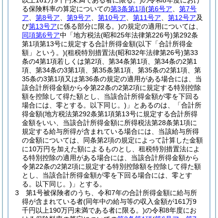
以上161万9千円未満である者に限る。)
の令和8年度におけ
る保険料率の算定についての
第3条第1項
(
第6号ア
、
第7号
ア
、
第8号ア
、
第9号ア
、
第10号ア
、
第11号ア
、
第12号ア
及
び
第13号ア
に係る部分に限る。)
の規定の適用については、
同項第6号ア
中「地方税法
(昭和25年法律第226号)
第292条
第1項第13号に規定する合計所得金額
(以下「合計所得金
額」という。)
(租税特別措置法
(昭和32年法律第26号)
第33
条の4第1項若しくは第2項、第34条第1項、第34条の2第1
項、第34条の3第1項、第35条第1項、第35条の2第1項、第
35条の3第1項又は第36条の規定の適用がある場合には、当
該合計所得金額から令第22条の2第2項に規定する特別控除
額を控除して得た額とし、当該合計所得金額が零を下回る
場合には、零とする。以下同じ。)
」とあるのは、「合計所
得金額
(地方税法第292条第1項第13号に規定する合計所得
金額をいい、当該合計所得金額に所得税法第28条第1項に
規定する給与所得が含まれている場合には、当該給与所得
の金額については、同条第2項の規定によって計算した金額
に10万円を加えた額によるものとし、租税特別措置法によ
る特別控除の適用がある場合には、当該合計所得金額から
令第22条の2第2項に規定する特別控除額を控除して得た額
とし、当該合計所得金額が零を下回る場合には、零とす
る。以下同じ。)
」とする。
3
第1号被保険者のうち、令和7年の合計所得金額に給与所
得が含まれている者
(同年中の給与等の収入金額が161万9
千円以上190万円未満である者に限る。)
の令和8年度にお