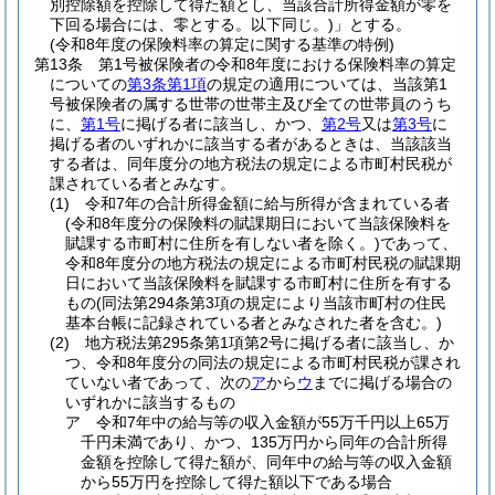
別控除額を控除して得た額とし、当該合計所得金額が零を
下回る場合には、零とする。以下同じ。)
」とする。
(令和8年度の保険料率の算定に関する基準の特例)
第13条
第1号被保険者の令和8年度における保険料率の算定
についての
第3条第1項
の規定の適用については、当該第1
号被保険者の属する世帯の世帯主及び全ての世帯員のうち
に、
第1号
に掲げる者に該当し、かつ、
第2号
又は
第3号
に
掲げる者のいずれかに該当する者があるときは、当該該当
する者は、同年度分の地方税法の規定による市町村民税が
課されている者とみなす。
(1)
令和7年の合計所得金額に給与所得が含まれている者
(令和8年度分の保険料の賦課期日において当該保険料を
賦課する市町村に住所を有しない者を除く。)
であって、
令和8年度分の地方税法の規定による市町村民税の賦課期
日において当該保険料を賦課する市町村に住所を有する
もの
(同法第294条第3項の規定により当該市町村の住民
基本台帳に記録されている者とみなされた者を含む。)
(2)
地方税法第295条第1項第2号に掲げる者に該当し、か
つ、令和8年度分の同法の規定による市町村民税が課され
ていない者であって、次の
ア
から
ウ
までに掲げる場合の
いずれかに該当するもの
ア
令和7年中の給与等の収入金額が55万千円以上65万
千円未満であり、かつ、135万円から同年の合計所得
金額を控除して得た額が、同年中の給与等の収入金額
から55万円を控除して得た額以下である場合