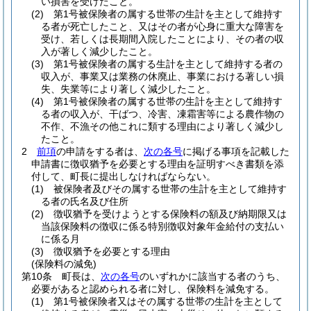
い損害を受けたこと。
(2)
第1号被保険者の属する世帯の生計を主として維持す
る者が死亡したこと、又はその者が心身に重大な障害を
受け、若しくは長期間入院したことにより、その者の収
入が著しく減少したこと。
(3)
第1号被保険者の属する生計を主として維持する者の
収入が、事業又は業務の休廃止、事業における著しい損
失、失業等により著しく減少したこと。
(4)
第1号被保険者の属する世帯の生計を主として維持す
る者の収入が、干ばつ、冷害、凍霜害等による農作物の
不作、不漁その他これに類する理由により著しく減少し
たこと。
2
前項
の申請をする者は、
次の各号
に掲げる事項を記載した
申請書に徴収猶予を必要とする理由を証明すべき書類を添
付して、町長に提出しなければならない。
(1)
被保険者及びその属する世帯の生計を主として維持す
る者の氏名及び住所
(2)
徴収猶予を受けようとする保険料の額及び納期限又は
当該保険料の徴収に係る特別徴収対象年金給付の支払い
に係る月
(3)
徴収猶予を必要とする理由
(保険料の減免)
第10条
町長は、
次の各号
のいずれかに該当する者のうち、
必要があると認められる者に対し、保険料を減免する。
(1)
第1号被保険者又はその属する世帯の生計を主として