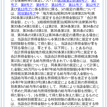
ける保険料率の算定についての
第3条第1項
(
第6号ア
、
第7
号ア
、
第8号ア
、
第9号ア
、
第10号ア
、
第11号ア
、
第12号ア
及び
第13号ア
に係る部分に限る。)
の規定の適用について
は、
同項第6号ア
中「地方税法
(昭和25年法律第226号)
第
292条第1項第13号に規定する合計所得金額
(以下「合計所
得金額」という。)
(租税特別措置法
(昭和32年法律第26号)
第33条の4第1項若しくは第2項、第34条第1項、第34条の2
第1項、第34条の3第1項、第35条第1項、第35条の2第1
項、第35条の3第1項又は第36条の規定の適用がある場合に
は、当該合計所得金額から令第22条の2第2項に規定する特
別控除額を控除して得た額とし、当該合計所得金額が零を
下回る場合には、零とする。以下同じ。)
」とあるのは、
「合計所得金額
(地方税法第292条第1項第13号に規定する
合計所得金額をいい、当該合計所得金額に所得税法第28条
第1項に規定する給与所得が含まれている場合には、当該給
与所得の金額については、同条第2項の規定によって計算し
た金額に65万円から令和7年給与所得控除額
(令和7年中の
所得税法第28条第1項に規定する給与等の収入金額から、
当該給与等の収入金額を所得税法等の一部を改正する法律
(令和7年法律第13号)
第1条の規定による改正前の所得税法
別表第5の給与等の金額として、同表により当該金額に応じ
て求めた同表の給与所得控除後の給与等の金額を控除して
得た額をいう。)
を控除して得た額を加えた額によるものと
し、租税特別措置法による特別控除の適用がある場合に
は、当該合計所得金額から令第22条の2第2項に規定する特