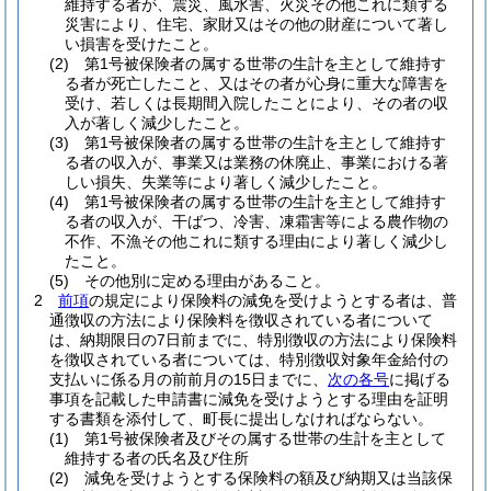
維持する者が、震災、風水害、火災その他これに類する
災害により、住宅、家財又はその他の財産について著し
い損害を受けたこと。
(2)
第1号被保険者の属する世帯の生計を主として維持す
る者が死亡したこと、又はその者が心身に重大な障害を
受け、若しくは長期間入院したことにより、その者の収
入が著しく減少したこと。
(3)
第1号被保険者の属する世帯の生計を主として維持す
る者の収入が、事業又は業務の休廃止、事業における著
しい損失、失業等により著しく減少したこと。
(4)
第1号被保険者の属する世帯の生計を主として維持す
る者の収入が、干ばつ、冷害、凍霜害等による農作物の
不作、不漁その他これに類する理由により著しく減少し
たこと。
(5)
その他別に定める理由があること。
2
前項
の規定により保険料の減免を受けようとする者は、普
通徴収の方法により保険料を徴収されている者について
は、納期限日の7日前までに、特別徴収の方法により保険料
を徴収されている者については、特別徴収対象年金給付の
支払いに係る月の前前月の15日までに、
次の各号
に掲げる
事項を記載した申請書に減免を受けようとする理由を証明
する書類を添付して、町長に提出しなければならない。
(1)
第1号被保険者及びその属する世帯の生計を主として
維持する者の氏名及び住所
(2)
減免を受けようとする保険料の額及び納期又は当該保