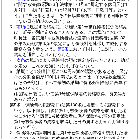
に関する法律
(昭和23年法律第178号)
に規定する休日又は1
月2日、同月3日若しくは12月31日
(以下「日曜日等」とい
う。)
に当たるときは、その日以降最初に到来する日曜日等
でない日を納期の末日とする。
3
前項
に規定する納期により難い第1号被保険者に係る納期
は、町長が別に定めることができる。
この場合において、
町長は、当該第1号被保険者及び連帯納付義務者
(法第132
条第2項及び第3項の規定により保険料を連帯して納付する
義務を負う者をいう。
第6条
において同じ。)
に対し、その
納期を通知しなければならない。
4
次条
の規定により保険料の額の算定を行ったときは、納期
を定め、これを通知しなければならない。
5
納期ごとの分割金額に100円未満の端数があるとき、又は
その分割金額が100円未満であるときは、その端数金額又
はその全額は、すべて最初の納期に係る分割金額に合算す
るものとする。
(賦課期日後において第1号被保険者の資格取得、喪失等が
あった場合)
第5条
保険料の賦課期日
(法第130条に規定する賦課期日を
いう。以下同じ。)
後に第1号被保険者の資格を取得した場
合における当該第1号被保険者に係る保険料の額の算定は、
第1号被保険者の資格を取得した日の属する月から月割りを
もって行う。
2
保険料の賦課期日後に第1号被保険者の資格を喪失した場
合における当該第1号被保険者に係る保険料の額の算定は、