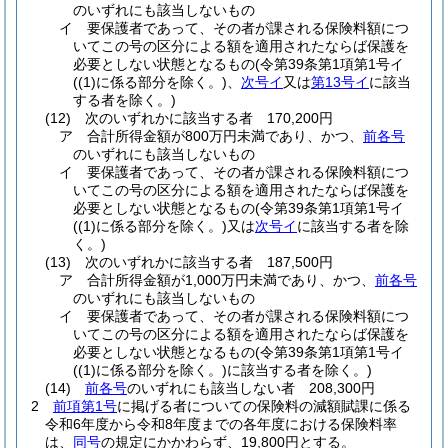
のいずれにも該当しないもの
イ
要保護者であって、その者が課される保険料額につ
いてこの号の区分による額を適用されたならば保護を
必要としない状態となるもの
(令第39条第1項第1号イ
(
(1)
に係る部分を除く。)
、
次号イ
又は
第13号イ
に該当
する者を除く。)
(12)
次のいずれかに該当する者 170,200円
ア
合計所得金額が800万円未満であり、かつ、
前各号
のいずれにも該当しないもの
イ
要保護者であって、その者が課される保険料額につ
いてこの号の区分による額を適用されたならば保護を
必要としない状態となるもの
(令第39条第1項第1号イ
(
(1)
に係る部分を除く。)
又は
次号イ
に該当する者を除
く。)
(13)
次のいずれかに該当する者 187,500円
ア
合計所得金額が1,000万円未満であり、かつ、
前各号
のいずれにも該当しないもの
イ
要保護者であって、その者が課される保険料額につ
いてこの号の区分による額を適用されたならば保護を
必要としない状態となるもの
(令第39条第1項第1号イ
(
(1)
に係る部分を除く。)
に該当する者を除く。)
(14)
前各号
のいずれにも該当しない者 208,300円
2
前項第1号
に掲げる者についての保険料の減額賦課に係る
令和6年度から令和8年度までの各年度における保険料率
は、
同号
の規定にかかわらず、19,800円とする。