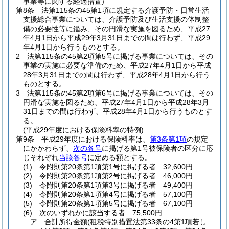
事業等に関する経過措置)
第8条
法第115条の45第1項に規定する介護予防・日常生活
支援総合事業については、介護予防及び生活支援の体制整
備の必要性等に鑑み、その円滑な実施を図るため、平成27
年4月1日から平成29年3月31日までの間は行わず、平成29
年4月1日から行うものとする。
2
法第115条の45第2項第5号に掲げる事業については、その
事業の実施に必要な準備のため、平成27年4月1日から平成
28年3月31日までの間は行わず、平成28年4月1日から行う
ものとする。
3
法第115条の45第2項第6号に掲げる事業については、その
円滑な実施を図るため、平成27年4月1日から平成28年3月
31日までの間は行わず、平成28年4月1日から行うものとす
る。
(平成29年度における保険料率の特例)
第9条
平成29年度における保険料率は、
第3条第1項
の規定
にかかわらず、
次の各号
に掲げる第1号被保険者の区分に応
じそれぞれ
当該各号
に定める額とする。
(1)
令附則第20条第1項第1号に掲げる者 32,600円
(2)
令附則第20条第1項第2号に掲げる者 46,000円
(3)
令附則第20条第1項第3号に掲げる者 49,400円
(4)
令附則第20条第1項第4号に掲げる者 57,100円
(5)
令附則第20条第1項第5号に掲げる者 67,100円
(6)
次のいずれかに該当する者 75,500円
ア
合計所得金額
(租税特別措置法第33条の4第1項若し