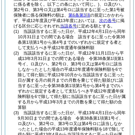
に係る者を除く。以下この条において同じ。)
、ロ及びハ、
第2号ロ、第3号ロ又は第4号ロに該当するに至った第1号被
保険者に係る保険料の額は、
第6条第3項
の規定にかかわら
ず、平成12年度及び平成13年度においては、
次の各号
に掲
げる区分に応じそれぞれ
当該各号
に定める額とする。
(1)
当該該当するに至った日が、平成12年4月1日から同年
10月31日までの間である場合 該当するに至った令第38
条第1項第1号から第4号までのいずれかに規定する者と
して支払うべき平成12年度通年保険料額
(2)
当該該当するに至った日が、平成12年11月1日から平
成13年3月31日までの間である場合 令第38条第1項第1
号イ、ロ及びハ、第2号ロ、第3号ロ又は第4号ロに該当
しなかったとした場合の平成12年度通年保険料額を6で
除して得た額に平成12年10月から当該該当するに至った
日が属する月の前月までの月数を乗じて得た額並びに該
当するに至った令第38条第1項第1号から第4号までのい
ずれかに規定する者として支払うべき平成12年度通年保
険料額を6で除して得た額に当該該当するに至った日が属
する月から平成13年3月までの月数を乗じて得た額の合
算額
(3)
当該該当するに至った日が、平成13年4月1日から同年
9月30日までの間である場合 令第38条第1項第1号イ、
ロ及びハ、第2号ロ、第3号ロ又は第4号ロに該当しなか
ったとした場合の平成13年度通年保険料額を18で除して
得た額に平成13年4月から当該該当するに至った日が属