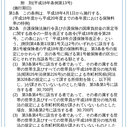
附
則
(平成18年
条例第13号)
(施行期日)
第1条
この条例は、平成18年4月1日から施行する。
(平成18年度から平成20年度までの各年度における保険料
率の特例)
第2条
介護保険法施行令及び介護保険の国庫負担金の算定等
に関する政令の一部を改正する政令
(平成18年政令第28
号。この条において「平成18年介護保険等改正令」とい
う。)
附則第4条第1項第1号又は2号のいずれかに該当する
第1号被保険者の平成18年度の保険料率は、第3条各号の規
定にかかわらず、次の各号に掲げる第1号被保険者の区分に
応じそれぞれ当該各号に定める額とする。
(1)
第3条第4号に該当する者であって、その者の属する世
帯の世帯主及びすべての世帯員が平成18年度分の地方税
法
(昭和25年法律第226号)
の規定による市町村民税
(同法
第328条の規定によって課する所得割を除く。以下同
じ。)
が課されていないものとした場合、第3条第1号に該
当する者 30,700円
(2)
第3条第4号に該当する者であって、その者の属する世
帯の世帯主及びすべての世帯員が平成18年度分の地方税
法の規定による市町村民税が課されていないものとした
場合、第3条第2号に該当する者 30,700円
(3)
第3条第4号に該当する者であって、その者の属する世
帯の世帯主及びすべての世帯員が平成18年度分の地方税
法の規定による市町村民税が課されていないものとした