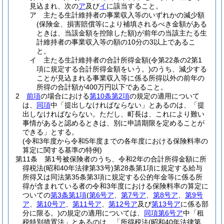
見込まれ、次の
ア
及び
イ
に該当すること。
ア
主たる生計維持者の事業収入等のいずれかの減少額
(保険金、損害賠償等により補填されるべき金額がある
ときは、当該金額を控除した額)
が前年の当該主たる生
計維持者の事業収入等の額の10分の3以上であるこ
と。
イ
主たる生計維持者の合計所得金額
(令第22条の2第1
項に規定する合計所得金額をいう。)
のうち、減少する
ことが見込まれる事業収入等に係る所得以外の前年の
所得の合計額が400万円以下であること。
2
前項
の場合における
第10条第2項
の規定の適用について
は、
同項
中「提出しなければならない」とあるのは、「提
出しなければならない。ただし、町長は、これにより難い
事情があると認めるときは、別に申請期限を定めることが
できる」とする。
(令和3年度から令和5年度までの各年度における保険料率の
算定に関する基準の特例)
第11条
第1号被保険者のうち、令和2年の合計所得金額に所
得税法
(昭和40年法律第33号)
第28条第1項に規定する給与
所得又は同法第35条第3項に規定する公的年金等に係る所
得が含まれている者の令和3年度における保険料率の算定に
ついての
第3条第1項
(
第6号ア
、
第7号ア
、
第8号ア
、
第9号
ア
、
第10号ア
、
第11号ア
、
第12号ア
及び
第13号ア
に係る部
分に限る。)
の規定の適用については、
同項第6号ア
中「租
税特別措置法」とあるのは、「所得税法
(昭和40年法律第