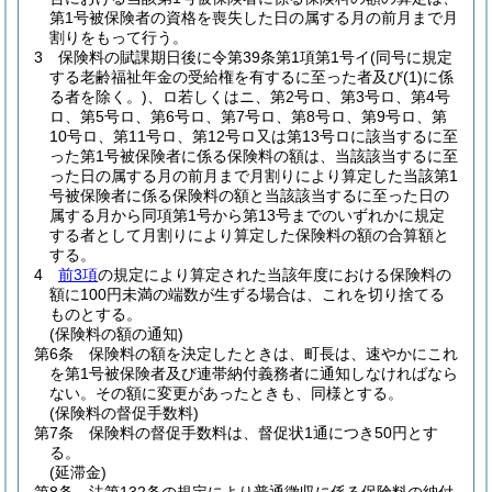
第1号被保険者の資格を喪失した日の属する月の前月まで月
割りをもって行う。
3
保険料の賦課期日後に令第39条第1項第1号イ
(同号に規定
する老齢福祉年金の受給権を有するに至った者及び
(1)
に係
る者を除く。)
、ロ若しくはニ、第2号ロ、第3号ロ、第4号
ロ、第5号ロ、第6号ロ、第7号ロ、第8号ロ、第9号ロ、第
10号ロ、第11号ロ、第12号ロ又は第13号ロに該当するに至
った第1号被保険者に係る保険料の額は、当該該当するに至
った日の属する月の前月まで月割りにより算定した当該第1
号被保険者に係る保険料の額と当該該当するに至った日の
属する月から同項第1号から第13号までのいずれかに規定
する者として月割りにより算定した保険料の額の合算額と
する。
4
前3項
の規定により算定された当該年度における保険料の
額に100円未満の端数が生ずる場合は、これを切り捨てる
ものとする。
(保険料の額の通知)
第6条
保険料の額を決定したときは、町長は、速やかにこれ
を第1号被保険者及び連帯納付義務者に通知しなければなら
ない。
その額に変更があったときも、同様とする。
(保険料の督促手数料)
第7条
保険料の督促手数料は、督促状1通につき50円とす
る。
(延滞金)