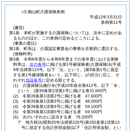
○久御山町介護保険条例
平成12年3月31日
条例第11号
(趣旨)
第1条
本町が実施する介護保険については、法令に定めがあ
るもののほか、この条例の定めるところによる。
(事業の委託)
第2条
町長は、介護認定審査会の事務を京都府に委託する。
(保険料率)
第3条
令和6年度から令和8年度までの各年度における保険
料率は、
次の各号
に掲げる第1号被保険者
(介護保険法
(平成
9年法律第123号。以下「法」という。)
第9条第1号に規定
する第1号被保険者をいう。以下同じ。)
の区分に応じ、そ
れぞれ
当該各号
に定める額とする。
(1)
介護保険法施行令
(平成10年政令第412号。以下「令」
という。)
第39条第1項第1号に掲げる者31,600円
(2)
令第39条第1項第2号に掲げる者 47,600円
(3)
令第39条第1項第3号に掲げる者 48,000円
(4)
令第39条第1項第4号に掲げる者 59,100円
(5)
令第39条第1項第5号に掲げる者 69,500円
(6)
次のいずれかに該当する者 78,200円
ア
地方税法
(昭和25年法律第226号)
第292条第1項第13
号に規定する合計所得金額
(以下「合計所得金額」とい