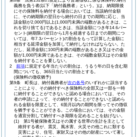
第8条
法第132条の規定により普通徴収に係る保険料の納付
義務を負う者
(以下「納付義務者」という。)
は、納期限後
にその保険料を納付する場合においては、当該納付金額
に、その納期限の翌日から納付の日までの期間に応じ、当
該金額が2,000円以上
(1,000円未満の端数があるときは、こ
れを切り捨てる)
であるときは、当該金額につき年14.6パー
セント
(納期限の翌日から1月を経過する日までの期間につ
いては、年7.3パーセント)
の割合をもって計算した金額に
相当する延滞金額を加算して納付しなければならない。
た
だし、延滞金額に100円未満の端数があるとき又はその金
額が1,000円未満であるときは、その端数金額又はその金額
を納付することを要しない。
2
前項
に規定する年当たりの割合は、うるう年の日を含む期
間についても、365日当たりの割合とする。
(保険料の徴収猶予)
第9条
町長は、納付義務者が
次の各号
のいずれかに該当する
ことにより、その納付すべき保険料の全部又は一部を一時
に納付することができないと認める場合においては、その
者の申請によって、その納付することができないと認めら
れる金額を限度として、6箇月以内の期間を限ってその徴収
を猶予することができる。
この場合においては、その金額
を適宜分割して納付すべき期限を定めることを妨げない。
(1)
第1号被保険者又はその属する世帯の生計を主として
維持する者が、震災、風水害、火災その他これに類する
災害により、住宅、家財又はその他の財産について著し