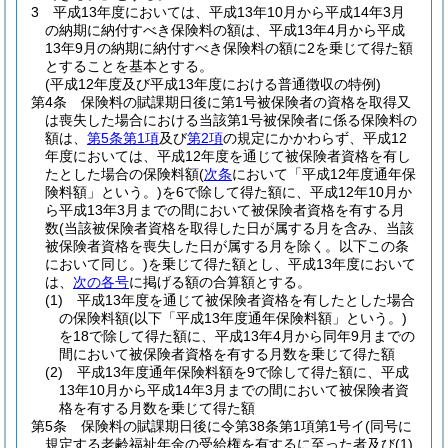
3
平成13年度においては、平成13年10月から平成14年3月
の納期に納付すべき保険料の額は、平成13年4月から平成
13年9月の納期に納付すべき保険料の額に2を乗じて得た額
とすることを基本とする。
(平成12年度及び平成13年度における普通徴収の特例)
第4条
保険料の賦課期日後に第1号被保険者の資格を取得又
は喪失した場合における当該第1号被保険者に係る保険料の
額は、
第5条第1項
及び
第2項
の規定にかかわらず、平成12
年度においては、平成12年度を通じて被保険者資格を有し
たとした場合の保険料額
(
次条
において「平成12年度通年保
険料額」という。)
を6で除して得た額に、平成12年10月か
ら平成13年3月までの間において被保険者資格を有する月
数
(当該被保険者資格を取得した日が属する月を含み、当該
被保険者資格を喪失した日が属する月を除く。以下この条
において同じ。)
を乗じて得た額とし、平成13年度において
は、
次の各号
に掲げる額の合算額とする。
(1)
平成13年度を通じて被保険者資格を有したとした場合
の保険料額
(以下「平成13年度通年保険料額」という。)
を18で除して得た額に、平成13年4月から同年9月までの
間において被保険者資格を有する月数を乗じて得た額
(2)
平成13年度通年保険料額を9で除して得た額に、平成
13年10月から平成14年3月までの間において被保険者資
格を有する月数を乗じて得た額
第5条
保険料の賦課期日後に令第38条第1項第1号イ
(同号に
規定する老齢福祉年金の受給権を有するに至った者及び
(1)