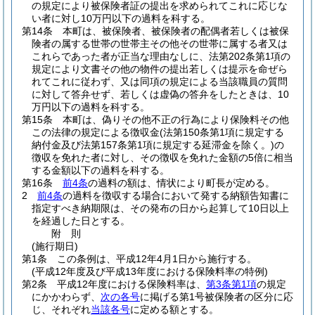
の規定により被保険者証の提出を求められてこれに応じな
い者に対し10万円以下の過料を科する。
第14条
本町は、被保険者、被保険者の配偶者若しくは被保
険者の属する世帯の世帯主その他その世帯に属する者又は
これらであった者が正当な理由なしに、法第202条第1項の
規定により文書その他の物件の提出若しくは提示を命ぜら
れてこれに従わず、又は同項の規定による当該職員の質問
に対して答弁せず、若しくは虚偽の答弁をしたときは、10
万円以下の過料を科する。
第15条
本町は、偽りその他不正の行為により保険料その他
この法律の規定による徴収金
(法第150条第1項に規定する
納付金及び法第157条第1項に規定する延滞金を除く。)
の
徴収を免れた者に対し、その徴収を免れた金額の5倍に相当
する金額以下の過料を科する。
第16条
前4条
の過料の額は、情状により町長が定める。
2
前4条
の過料を徴収する場合において発する納額告知書に
指定すべき納期限は、その発布の日から起算して10日以上
を経過した日とする。
附
則
(施行期日)
第1条
この条例は、平成12年4月1日から施行する。
(平成12年度及び平成13年度における保険料率の特例)
第2条
平成12年度における保険料率は、
第3条第1項
の規定
にかかわらず、
次の各号
に掲げる第1号被保険者の区分に応
じ、それぞれ
当該各号
に定める額とする。