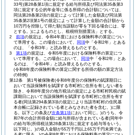
33号)
第28条第1項に規定する給与所得及び同法第35条第3
項に規定する公的年金等に係る所得の合計額については、
同法第28条第2項の規定によって計算した金額及び同法第
35条第2項第1号の規定によって計算した金額の合計額から
10万円を控除して得た額
(当該額が零を下回る場合には、零
とする。)
によるものとし、租税特別措置法」とする。
2
前項
の規定は、令和4年度における保険料率の算定につい
て準用する。
この場合において、
同項
中「令和2年」とある
のは、「令和3年」と読み替えるものとする。
3
第1項
の規定は、令和5年度における保険料率の算定につ
いて準用する。
この場合において、
同項
中「令和2年」とあ
るのは、「令和4年」と読み替えるものとする。
(令和8年度の保険料率の算定に関する所得の額の算定方法
の特例)
第12条
第1号被保険者
(令和8年度分の保険料の賦課期日に
おいて当該保険料を賦課する市町村に住所を有しない者を
除き、令和8年度分の地方税法の規定による市町村民税の賦
課期日において当該保険料を賦課する市町村に住所を有す
る者
(同法第294条第3項の規定により当該市町村の住民基
本台帳に記録されている者とみなされた者を含む。)
に限
る。以下この条及び
次条第1項
において同じ。)
のうち、令
和7年の合計所得金額に給与所得が含まれている者
(同年中
の給与等
(所得税法第28条第1項に規定する給与等をいう。
以下同じ。)
の収入金額が55万千円以上65万千円未満であ
る者に限る。)
の令和8年度における保険料率の算定につい