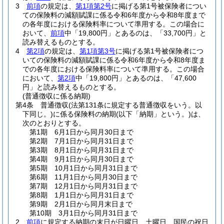
3
前項
の規定は、
第1項第2号
に掲げる第1号被保険者につい
ての保険料の減額賦課に係る令和6年度から令和8年度まで
の各年度における保険料率について準用する。
この場合に
おいて、
前項
中「19,800円」とあるのは、「33,700円」と
読み替えるものとする。
4
第2項
の規定は、
第1項第3号
に掲げる第1号被保険者につ
いての保険料の減額賦課に係る令和6年度から令和8年度ま
での各年度における保険料率について準用する。
この場合
において、
第2項
中「19,800円」とあるのは、「47,600
円」と読み替えるものとする。
(普通徴収に係る納期)
第4条
普通徴収
(法第131条に規定する普通徴収をいう。以
下同じ。)
に係る保険料の納期
(以下「納期」という。)
は、
次のとおりとする。
第1期 6月1日から同月30日まで
第2期 7月1日から同月31日まで
第3期 8月1日から同月31日まで
第4期 9月1日から同月30日まで
第5期 10月1日から同月31日まで
第6期 11月1日から同月30日まで
第7期 12月1日から同月31日まで
第8期 1月1日から同月31日まで
第9期 2月1日から同月末日まで
第10期 3月1日から同月31日まで
2
前項
に規定する納期の末日が日曜日、土曜日、国民の祝日