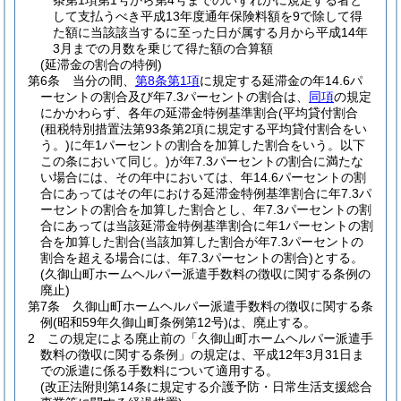
条第1項第1号から第4号までのいずれかに規定する者と
して支払うべき平成13年度通年保険料額を9で除して得
た額に当該該当するに至った日が属する月から平成14年
3月までの月数を乗じて得た額の合算額
(延滞金の割合の特例)
第6条
当分の間、
第8条第1項
に規定する延滞金の年14.6パ
ーセントの割合及び年7.3パーセントの割合は、
同項
の規定
にかかわらず、各年の延滞金特例基準割合
(平均貸付割合
(租税特別措置法第93条第2項に規定する平均貸付割合をい
う。)
に年1パーセントの割合を加算した割合をいう。以下
この条において同じ。)
が年7.3パーセントの割合に満たな
い場合には、その年中においては、年14.6パーセントの割
合にあってはその年における延滞金特例基準割合に年7.3パ
ーセントの割合を加算した割合とし、年7.3パーセントの割
合にあっては当該延滞金特例基準割合に年1パーセントの割
合を加算した割合
(当該加算した割合が年7.3パーセントの
割合を超える場合には、年7.3パーセントの割合)
とする。
(久御山町ホームヘルパー派遣手数料の徴収に関する条例の
廃止)
第7条
久御山町ホームヘルパー派遣手数料の徴収に関する条
例
(昭和59年久御山町条例第12号)
は、廃止する。
2
この規定による廃止前の「久御山町ホームヘルパー派遣手
数料の徴収に関する条例」の規定は、平成12年3月31日ま
での派遣に係る手数料について適用する。
(改正法附則第14条に規定する介護予防・日常生活支援総合