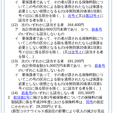
イ
要保護者であって、その者が課される保険料額につ
いてこの号の区分による額を適用されたならば保護を
必要としない状態となるもの
(令附則第20条第1項第1
号イ
(
(1)
に係る部分を除く。)
、
次号イ
又は
第13号イ
に
該当する者を除く。)
(12)
次のいずれかに該当する者 164,400円
ア
合計所得金額が800万円未満であり、かつ、
前各号
のいずれにも該当しないもの
イ
要保護者であって、その者が課される保険料額につ
いてこの号の区分による額を適用されたならば保護を
必要としない状態となるもの
(令附則第20条第1項第1
号イ
(
(1)
に係る部分を除く。)
又は
次号イ
に該当する者
を除く。)
(13)
次のいずれかに該当する者 181,200円
ア
合計所得金額が1,000万円未満であり、かつ、
前各号
のいずれにも該当しないもの
イ
要保護者であって、その者が課される保険料額につ
いてこの号の区分による額を適用されたならば保護を
必要としない状態となるもの
(令附則第20条第1項第1
号イ
(
(1)
に係る部分を除く。)
に該当する者を除く。)
(14)
前各号
のいずれにも該当しない者 201,300円
2
前項第1号
に掲げる第1号被保険者についての保険料の減
額賦課に係る平成29年度における保険料率は、
同号
の規定
にかかわらず、29,200円とする。
(新型コロナウイルス感染症の影響により収入の減少が見込