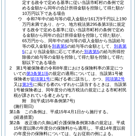
定する政令で定める基準に従い当該市町村の条例で定
める金額から同年の合計所得金額を控除して得た額が
10万円以下である場合
ウ
令和7年中の給与等の収入金額が161万9千円以上190
万円未満であり、かつ、地方税法第295条第3項に規定
する政令で定める基準に従い当該市町村の条例で定め
る金額から同年の合計所得金額を控除して得た額が、
65万円から、同年中の給与等の収入金額から当該給与
等の収入金額を
別表第5
の給与等の金額として、
別表第
5
により当該金額に応じて求めた
別表第5
の給与所得控
除後の給与等の金額を控除して得た額を控除して得た
額以下である場合
2
第1号被保険者の令和8年度における保険料率の算定につ
いての
第3条第1項
の規定の適用については、当該第1号被
保険者が
前項第1号
に掲げる者に該当し、かつ、
同項第2号
又は
第3号
に掲げる者のいずれかに該当するときは、当該第
1号被保険者は、同年度分の地方税法の規定による市町村民
税が課されている者とみなす。
附
則
(平成15年
条例第7号)
(施行期日)
第1条
この条例は、平成15年4月1日から施行する。
(経過措置)
第2条
改正後の久御山町介護保険条例第3条の規定は、平成
15年度以降の年度分の保険料から適用し、平成14年度以前
の年度分の保険料については、なお従前の例による。