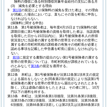
険料の徴収に係る特別徴収対象年金給付の支払に係る月
(3)
減免を必要とする理由
3
第1項
の規定により保険料の減免を受けた者は、その理由
が消滅した場合においては、直ちにその旨を町長に申告し
なければならない。
(保険料に関する申告)
第11条
第1号被保険者は、毎年度4月15日まで
(保険料の賦
課期日後に第1号被保険者の資格を取得した者は、当該資格
を取得した日から15日以内)
に、第1号被保険者本人の所得
状況並びに当該者の属する世帯の世帯主その他その世帯に
属する者の市町村民税の課税者の有無その他町長が必要と
認める事項を記載した申告書を町長に提出しなければなら
ない。
2
前項
に規定する書類の提出のない第1号被保険者の属する
世帯の世帯員については、市町村民税が課税されているも
のとみなして
第3条
の規定を適用する。
(罰則)
第12条
本町は、第1号被保険者が法第12条第1項本文の規定
による届出をしないとき
(同条第2項の規定により当該第1号
被保険者の属する世帯の世帯主から届出がなされたときを
除く。)
又は虚偽の届出をしたときは、その者に対し、10万
円以下の過料を科する。
第13条
本町は、法第30条第1項後段、法第31条第1項後段、
法第33条の3第1項後段、法第34条第1項後段、法第35条第
6項後段、法第66条第1項若しくは第2項又は法第68条第1項