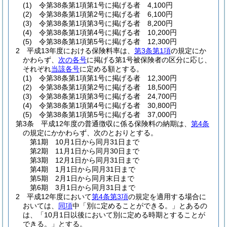
(1)
令第38条第1項第1号に掲げる者 4,100円
(2)
令第38条第1項第2号に掲げる者 6,100円
(3)
令第38条第1項第3号に掲げる者 8,200円
(4)
令第38条第1項第4号に掲げる者 10,200円
(5)
令第38条第1項第5号に掲げる者 12,300円
2
平成13年度における保険料率は、
第3条第1項
の規定にか
かわらず、
次の各号
に掲げる第1号被保険者の区分に応じ、
それぞれ
当該各号
に定める額とする。
(1)
令第38条第1項第1号に掲げる者 12,300円
(2)
令第38条第1項第2号に掲げる者 18,500円
(3)
令第38条第1項第3号に掲げる者 24,700円
(4)
令第38条第1項第4号に掲げる者 30,800円
(5)
令第38条第1項第5号に掲げる者 37,000円
第3条
平成12年度の普通徴収に係る保険料の納期は、
第4条
の規定にかかわらず、次のとおりとする。
第1期 10月1日から同月31日まで
第2期 11月1日から同月30日まで
第3期 12月1日から同月31日まで
第4期 1月1日から同月31日まで
第5期 2月1日から同月末日まで
第6期 3月1日から同月31日まで
2
平成12年度において
第4条第3項
の規定を適用する場合に
おいては、
同項
中「別に定めることができる。」とあるの
は、「10月1日以後において別に定める時期とすることが
できる。」とする。