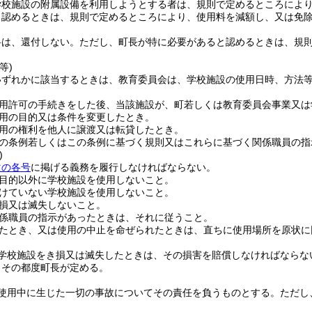
学校施設の附属設備を利用しようとする者は、規則で定めるところによ
と認めるときは、規則で定めるところにより、使用料を減額し、又は免
料は、還付しない。
ただし、町長が特に必要があると認めるときは、規
等)
いずれかに該当するときは、教育委員会は、学校施設の使用日時、方法
用許可の手続きをした後、当該施設が、町若しくは教育委員会事業又は
用の目的又は条件を変更したとき。
用の権利を他人に譲渡又は転貸したとき。
の条例若しくはこの条例に基づく規則又はこれらに基づく関係職員の指
)
次の各号
に掲げる義務を履行しなければならない。
目的以外に学校施設を使用しないこと。
けていない学校施設を使用しないこと。
損又は滅失しないこと。
係職員の指示があったときは、それに従うこと。
たとき、又は使用の中止を命ぜられたときは、直ちに使用場所を原状に
学校施設をき損又は滅失したときは、その損害を賠償しなければならな
、その都度町長が定める。
使用中に生じた一切の事故についてその責任を負うものとする。
ただし