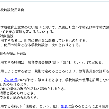
学校施設使用条例
、学校教育上支障のない限りにおいて、久御山町立小学校及び中学校の
いて必要な事項を定めるものとする。
対象施設)
使用できる者は、町内に在住又は勤務しているものとする。
て、使用の対象となる学校施設は、次のとおりとする。
員会が認めた施設
使用できる時間は、教育委員会規則
(以下「規則」という。)
で定める。
使用しようとする者は、規則で定めるところにより、教育委員会の許可
は、
次の各号
のいずれかに該当するときは、学校施設の使用を許可しな
と認められるとき。
の他の団体の政治的活動と認められるとき。
活動と認められるとき。
であると認められるとき。
使用する者
(以下「使用者」という。)
は、
別表
に定めるところにより使用