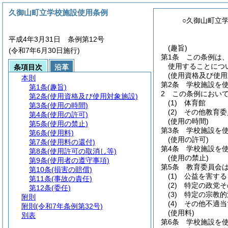
久御山町立学校施設使用条例
○久御山町立
平成4年3月31日 条例第12号
(趣旨)
(令和7年6月30日施行)
第1条
この条例は
使用することにつ
条項目次
沿革
(使用資格及び使用
本則
第2条
学校施設を
第1条
(趣旨)
2
この条例におい
第2条
(使用資格及び使用対象施設)
(1)
体育館
第3条
(使用の時間)
(2)
その他教育委
第4条
(使用の許可)
(使用の時間)
第5条
(使用の禁止)
第3条
学校施設を
第6条
(使用料)
(使用の許可)
第7条
(使用料の還付)
第4条
学校施設を
第8条
(使用許可の取消し等)
(使用の禁止)
第9条
(使用者の遵守事項)
第5条
教育委員会
第10条
(損害の賠償)
(1)
公益を害する
第11条
(事故の責任)
(2)
特定の政党そ
第12条
(委任)
(3)
特定の宗教的
附則
(4)
その他不適当
附則
(令和7年条例第32号)
(使用料)
別表
第6条
学校施設を