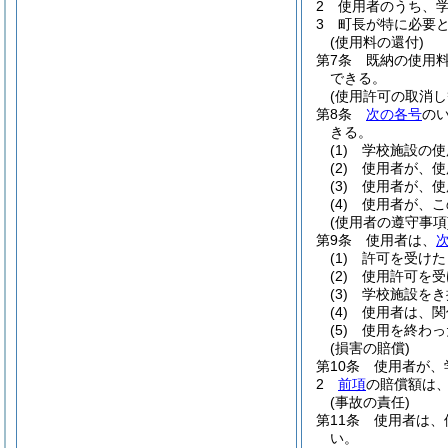
2
使用者のうち、
3
町長が特に必要
(使用料の還付)
第7条
既納の使用
できる。
(使用許可の取消し
第8条
次の各号
の
きる。
(1)
学校施設の使
(2)
使用者が、使
(3)
使用者が、使
(4)
使用者が、こ
(使用者の遵守事項
第9条
使用者は、
(1)
許可を受けた
(2)
使用許可を受
(3)
学校施設をき
(4)
使用者は、関
(5)
使用を終わっ
(損害の賠償)
第10条
使用者が、
2
前項
の賠償額は
(事故の責任)
第11条
使用者は、
い。