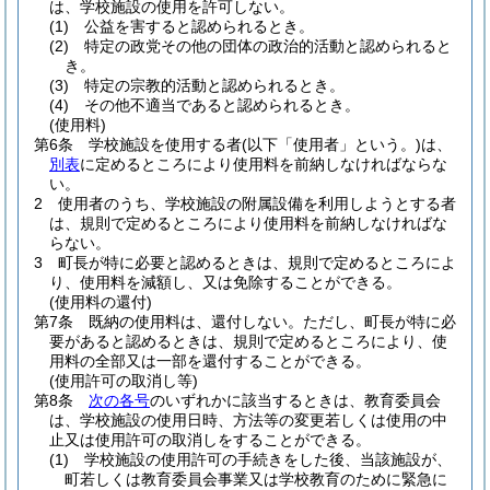
は、学校施設の使用を許可しない。
(1)
公益を害すると認められるとき。
(2)
特定の政党その他の団体の政治的活動と認められると
き。
(3)
特定の宗教的活動と認められるとき。
(4)
その他不適当であると認められるとき。
(使用料)
第6条
学校施設を使用する者
(以下「使用者」という。)
は、
別表
に定めるところにより使用料を前納しなければならな
い。
2
使用者のうち、学校施設の附属設備を利用しようとする者
は、規則で定めるところにより使用料を前納しなければな
らない。
3
町長が特に必要と認めるときは、規則で定めるところによ
り、使用料を減額し、又は免除することができる。
(使用料の還付)
第7条
既納の使用料は、還付しない。
ただし、町長が特に必
要があると認めるときは、規則で定めるところにより、使
用料の全部又は一部を還付することができる。
(使用許可の取消し等)
第8条
次の各号
のいずれかに該当するときは、教育委員会
は、学校施設の使用日時、方法等の変更若しくは使用の中
止又は使用許可の取消しをすることができる。
(1)
学校施設の使用許可の手続きをした後、当該施設が、
町若しくは教育委員会事業又は学校教育のために緊急に