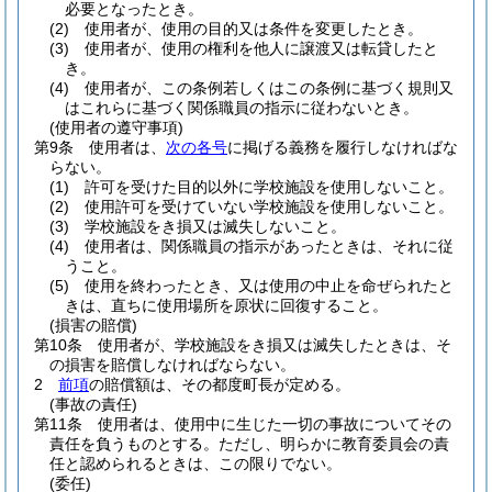
必要となったとき。
(2)
使用者が、使用の目的又は条件を変更したとき。
(3)
使用者が、使用の権利を他人に譲渡又は転貸したと
き。
(4)
使用者が、この条例若しくはこの条例に基づく規則又
はこれらに基づく関係職員の指示に従わないとき。
(使用者の遵守事項)
第9条
使用者は、
次の各号
に掲げる義務を履行しなければな
らない。
(1)
許可を受けた目的以外に学校施設を使用しないこと。
(2)
使用許可を受けていない学校施設を使用しないこと。
(3)
学校施設をき損又は滅失しないこと。
(4)
使用者は、関係職員の指示があったときは、それに従
うこと。
(5)
使用を終わったとき、又は使用の中止を命ぜられたと
きは、直ちに使用場所を原状に回復すること。
(損害の賠償)
第10条
使用者が、学校施設をき損又は滅失したときは、そ
の損害を賠償しなければならない。
2
前項
の賠償額は、その都度町長が定める。
(事故の責任)
第11条
使用者は、使用中に生じた一切の事故についてその
責任を負うものとする。
ただし、明らかに教育委員会の責
任と認められるときは、この限りでない。
(委任)