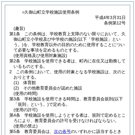
○久御山町立学校施設使用条例
平成4年3月31日
条例第12号
(趣旨)
第1条
この条例は、学校教育上支障のない限りにおいて、久
御山町立小学校及び中学校の施設
(以下「学校施設」とい
う。)
を、学校教育以外の目的のために使用することについ
て必要な事項を定めるものとする。
(使用資格及び使用対象施設)
第2条
学校施設を使用できる者は、町内に在住又は勤務して
いるものとする。
2
この条例において、使用の対象となる学校施設は、次のと
おりとする。
(1)
体育館
(2)
その他教育委員会が認めた施設
(使用の時間)
第3条
学校施設を使用できる時間は、教育委員会規則
(以下
「規則」という。)
で定める。
(使用の許可)
第4条
学校施設を使用しようとする者は、規則で定めるとこ
ろにより、教育委員会の許可を受けなければならない。
(使用の禁止)
第5条
教育委員会は、
次の各号
のいずれかに該当するとき