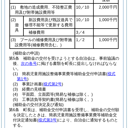
(1)
敷地の造成費用、不陸整正費
10／10
2,000千円
用及び附帯施設費用等
(2)
新設費用及び既設遊具で
10／10
1,000千円
遊
修理不能等で更新する費用
具
補修費用
3／4
(3)
プールの補修費用及び附帯施
1／2
1,000千円
設費用等
(補修費用含む。)
(補助金の申請)
第5条
補助金の交付を受けようとする自治会は、事前協議の
後、
次の各号
に掲げる書類を町長に提出しなければならな
い。
(1)
簡易児童用施設整備事業費等補助金交付申請書
(
様式
第1号
)
(2)
事業計画書
(
様式第2号
)
(3)
経費の見積書
(4)
平面図、立面図等
(簡易な補修は除く。)
(5)
工事請負等契約書
(簡易な補修は除く。)
(補助金の交付決定及び通知)
第6条
町長は、補助金交付申請書を受理し、補助金の交付額
を決定したときは、簡易児童用施設整備事業費等補助金交
付決定通知書
(
様式第3号
)
により、自治会に通知するものと
する。