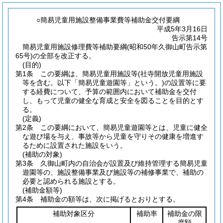
○簡易児童用施設整備事業費等補助金交付要綱
平成5年3月16日
告示第14号
簡易児童用施設修理費等補助要綱(昭和50年久御山町告示第
65号)の全部を改正する。
(目的)
第1条
この要綱は、簡易児童用施設等
(社寺開放児童用施設
等を含む。以下「簡易児童遊園等」という。)
の設置等に要
する経費について、予算の範囲内において補助金を交付
し、もって児童の健全な育成と安全を図ることを目的とす
る。
(定義)
第2条
この要綱において、簡易児童遊園等とは、児童に健全
な遊び場を与え、事故等から児童を守りその健康を増進す
るために設置された施設をいう。
(補助の対象)
第3条
久御山町内の自治会が設置及び維持管理する簡易児童
遊園等の、施設整備事業及び施設等の補修事業で、補助の
必要と認められる施設とする。
(補助金額等)
第4条
補助金の額等は、次に掲げるとおりとする。
補助対象区分
補助率
補助金の限
度額