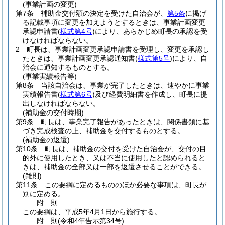
(事業計画の変更)
第7条
補助金交付額の決定を受けた自治会が、
第5条
に掲げ
る記載事項に変更を加えようとするときは、事業計画変更
承認申請書
(
様式第4号
)
により、あらかじめ町長の承認を受
けなければならない。
2
町長は、事業計画変更承認申請書を受理し、変更を承認し
たときは、事業計画変更承認通知書
(
様式第5号
)
により、自
治会に通知するものとする。
(事業実績報告等)
第8条
当該自治会は、事業が完了したときは、速やかに事業
実績報告書
(
様式第6号
)
及び経費明細書を作成し、町長に提
出しなければならない。
(補助金の交付時期)
第9条
町長は、事業完了報告があったときは、関係書類に基
づき完成検査の上、補助金を交付するものとする。
(補助金の返還)
第10条
町長は、補助金の交付を受けた自治会が、交付の目
的外に使用したとき、又は不当に使用したと認められると
きは、補助金の全部又は一部を返還させることができる。
(雑則)
第11条
この要綱に定めるもののほか必要な事項は、町長が
別に定める。
附
則
この要綱は、平成5年4月1日から施行する。
附
則
(令和4年
告示第34号)