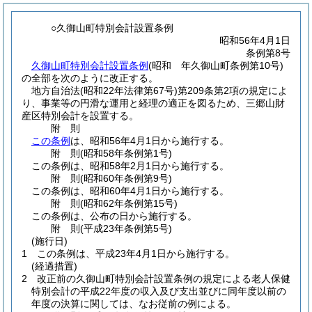
○久御山町特別会計設置条例
昭和56年4月1日
条例第8号
久御山町特別会計設置条例
(昭和 年久御山町条例第10号)
の全部を次のように改正する。
地方自治法
(昭和22年法律第67号)
第209条第2項の規定によ
り、事業等の円滑な運用と経理の適正を図るため、三郷山財
産区特別会計を設置する。
附
則
この条例
は、昭和56年4月1日から施行する。
附
則
(昭和58年
条例第1号)
この条例は、昭和58年2月1日から施行する。
附
則
(昭和60年
条例第9号)
この条例は、昭和60年4月1日から施行する。
附
則
(昭和62年
条例第15号)
この条例は、公布の日から施行する。
附
則
(平成23年
条例第5号)
(施行日)
1
この条例は、平成23年4月1日から施行する。
(経過措置)
2
改正前の久御山町特別会計設置条例の規定による老人保健
特別会計の平成22年度の収入及び支出並びに同年度以前の
年度の決算に関しては、なお従前の例による。