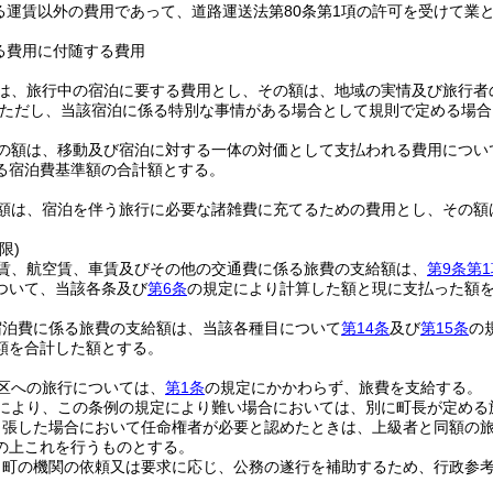
る運賃以外の費用であって、道路運送法第80条第1項の許可を受けて業
る費用に付随する費用
は、旅行中の宿泊に要する費用とし、その額は、地域の実情及び旅行者
ただし、当該宿泊に係る特別な事情がある場合として規則で定める場合
の額は、移動及び宿泊に対する一体の対価として支払われる費用につい
る宿泊費基準額の合計額とする。
額は、宿泊を伴う旅行に必要な諸雑費に充てるための費用とし、その額
限)
賃、航空賃、車賃及びその他の交通費に係る旅費の支給額は、
第9条第
ついて、当該各条及び
第6条
の規定により計算した額と現に支払った額
宿泊費に係る旅費の支給額は、当該各種目について
第14条
及び
第15条
の
額を合計した額とする。
区への旅行については、
第1条
の規定にかかわらず、旅費を支給する。
により、この条例の規定により難い場合においては、別に町長が定める
出張した場合において任命権者が必要と認めたときは、上級者と同額の
の上これを行うものとする。
、町の機関の依頼又は要求に応じ、公務の遂行を補助するため、行政参