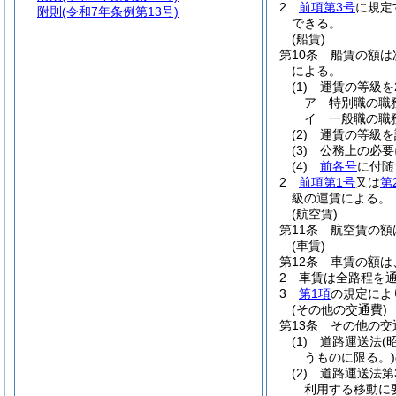
2
前項第3号
に規定
附則
(令和7年条例第13号)
できる。
(船賃)
第10条
船賃の額は
による。
(1)
運賃の等級を
ア
特別職の職
イ
一般職の職
(2)
運賃の等級を
(3)
公務上の必要
(4)
前各号
に付随
2
前項第1号
又は
第
級の運賃による。
(航空賃)
第11条
航空賃の額
(車賃)
第12条
車賃の額は
2
車賃は全路程を
3
第1項
の規定によ
(その他の交通費)
第13条
その他の交
(1)
道路運送法
(
うものに限る。)
(2)
道路運送法第
利用する移動に