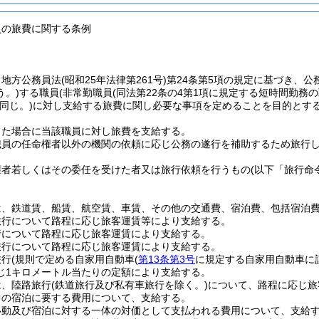
員の旅費に関する条例
、地方公務員法
(昭和25年法律第261号)
第24条第5項の規定に基づき、公
う。)
する職員
(非常勤職員
(同法第22条の4第1項に規定する短時間勤務
同じ。)
に対し支給する旅費に関し必要な事項を定めることを目的とす
した場合に当該職員に対し旅費を支給する。
職員の任命権者以外の機関の依頼に応じ公務の遂行を補助するため旅行
権者若しくはその委任を受けた者又は旅行依頼を行うもの
(以下「旅行命
は、鉄道賃、船賃、航空賃、車賃、その他の交通費、宿泊費、包括宿泊
旅行について路程に応じ旅客運賃等により支給する。
行について路程に応じ旅客運賃により支給する。
旅行について路程に応じ旅客運賃により支給する。
旅行
(規則で定める自家用自動車
(
第13条第3号
に規定する自家用自動車に
じ1キロメートル当たりの定額により支給する。
は、陸路旅行
(鉄道旅行及び私有車旅行を除く。)
について、路程に応じ旅
中の宿泊に要する費用について、支給する。
移動及び宿泊に対する一体の対価として支払われる費用について、支給