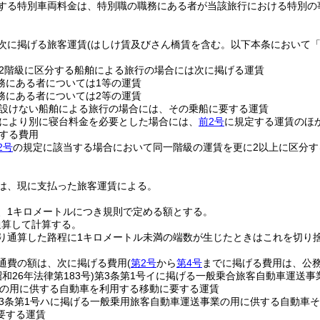
する特別車両料金は、特別職の職務にある者が当該旅行における特別の
次に掲げる旅客運賃
(はしけ賃及びさん橋賃を含む。以下本条において「
2階級に区分する船舶による旅行の場合には次に掲げる運賃
務にある者については1等の運賃
務にある者については2等の運賃
設けない船舶による旅行の場合には、その乗船に要する運賃
により別に寝台料金を必要とした場合には、
前2号
に規定する運賃のほ
する費用
2号
の規定に該当する場合において同一階級の運賃を更に2以上に区分す
は、現に支払った旅客運賃による。
、1キロメートルにつき規則で定める額とする。
通算して計算する。
り通算した路程に1キロメートル未満の端数が生じたときはこれを切り
通費の額は、次に掲げる費用
(
第2号
から
第4号
までに掲げる費用は、公務
昭和26年法律第183号)
第3条第1号イに掲げる一般乗合旅客自動車運送事
の用に供する自動車を利用する移動に要する運賃
3条第1号ハに掲げる一般乗用旅客自動車運送事業の用に供する自動車
要する運賃