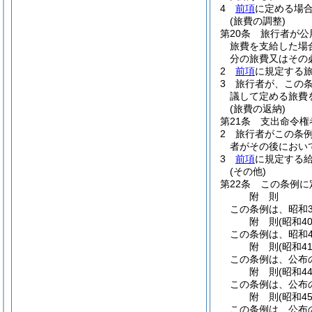
4
前項
に定める場
(旅費の調整)
第20条
旅行者が公
旅費を支給した場
分の旅費又はその
2
前項
に規定する
3
旅行者が、この
議して定める旅費
(旅費の返納)
第21条
支出命令権
2
旅行者がこの条
者がその後におい
3
前項
に規定する
(その他)
第22条
この条例に
附
則
この条例は、昭和3
附
則
(昭和4
この条例は、昭和4
附
則
(昭和4
この条例は、公布
附
則
(昭和4
この条例は、公布の
附
則
(昭和4
この条例は、公布