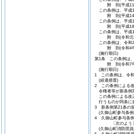
附
則
(平成1
この条例は、平成1
附
則
(平成1
この条例は、平成1
附
則
(平成1
この条例は、平成1
附
則
(令和
この条例は、令和
附
則
(令和4
(施行期日)
第1条
この条例は、
附
則
(令和7
(施行期日)
1
この条例は、令和
(経過措置)
2
この条例による
令権者等が新条例
この条例による改
行うものが同条に
3
新条例第21条
(久御山町参与条例
4
久御山町参与条
〔次のよう
(久御山町消防団