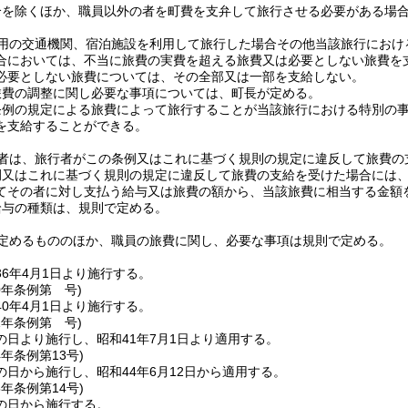
合を除くほか、職員以外の者を町費を支弁して旅行させる必要がある場
用の交通機関、宿泊施設を利用して旅行した場合その他当該旅行におけ
合においては、不当に旅費の実費を超える旅費又は必要としない旅費を
必要としない旅費については、その全部又は一部を支給しない。
旅費の調整に関し必要な事項については、町長が定める。
条例の規定による旅費によって旅行することが当該旅行における特別の
を支給することができる。
者は、旅行者がこの条例又はこれに基づく規則の規定に違反して旅費の
例又はこれに基づく規則の規定に違反して旅費の支給を受けた場合には
てその者に対し支払う給与又は旅費の額から、当該旅費に相当する金額
給与の種類は、規則で定める。
定めるもののほか、職員の旅費に関し、必要な事項は規則で定める。
6年4月1日より施行する。
0年
条例第 号)
0年4月1日より施行する。
1年
条例第 号)
の日より施行し、昭和41年7月1日より適用する。
4年
条例第13号)
日から施行し、昭和44年6月12日から適用する。
5年
条例第14号)
の日から施行する。