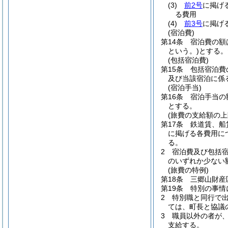
(3)
前2号
に掲げ
る費用
(4)
前3号
に掲げ
(宿泊費)
第14条
宿泊費の額
という。)
とする。
(包括宿泊費)
第15条
包括宿泊費
及び当該宿泊に係
(宿泊手当)
第16条
宿泊手当の
とする。
(旅費の支給額の上
第17条
鉄道賃、船
に掲げる各費用に
る。
2
宿泊費及び包括
のいずれか少ない
(旅費の特例)
第18条
三郷山財産
第19条
特別の事情
2
特別職と同行で
ては、町長と協議
3
職員以外の者が
支給する。