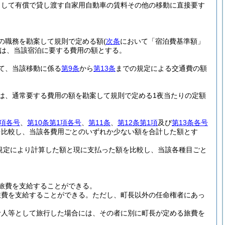
として有償で貸し渡す自家用自動車の賃料その他の移動に直接要す
の職務を勘案して規則で定める額
(
次条
において「宿泊費基準額」
は、当該宿泊に要する費用の額とする。
て、当該移動に係る
第9条
から
第13条
までの規定による交通費の額
は、通常要する費用の額を勘案して規則で定める1夜当たりの定額
1項各号
、
第10条第1項各号
、
第11条
、
第12条第1項
及び
第13条各号
を比較し、当該各費用ごとのいずれか少ない額を合計した額とす
規定により計算した額と現に支払った額を比較し、当該各種目ごと
旅費を支給することができる。
旅費を支給することができる。
ただし、町長以外の任命権者にあっ
考人等として旅行した場合には、その者に別に町長が定める旅費を