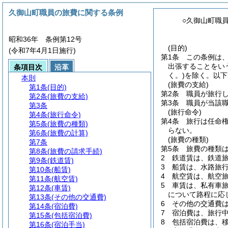
久御山町職員の旅費に関する条例
○久御山町職
昭和36年 条例第12号
(目的)
(令和7年4月1日施行)
第1条
この条例は
出張することをい
条項目次
沿革
く。)
を除く。以下
本則
(旅費の支給)
第1条
(目的)
第2条
職員が旅行
第2条
(旅費の支給)
第3条
職員が当該
第3条
(旅行命令)
第4条
(旅行命令)
第4条
旅行は任命
第5条
(旅費の種類)
らない。
第6条
(旅費の計算)
(旅費の種類)
第7条
第5条
旅費の種類
第8条
(旅費の請求手続)
2
鉄道賃は、鉄道
第9条
(鉄道賃)
3
船賃は、水路旅
第10条
(船賃)
4
航空賃は、航空
第11条
(航空賃)
5
車賃は、私有車
第12条
(車賃)
について路程に応
第13条
(その他の交通費)
6
その他の交通費
第14条
(宿泊費)
7
宿泊費は、旅行
第15条
(包括宿泊費)
8
包括宿泊費は、
第16条
(宿泊手当)