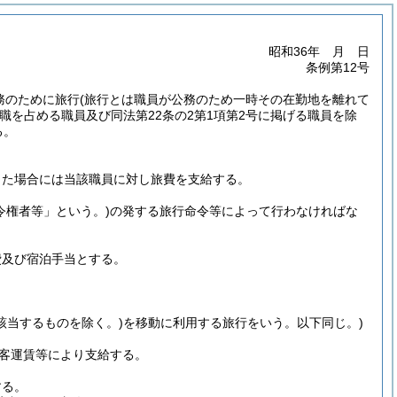
昭和36年 月 日
条例第12号
務のために旅行
(旅行とは職員が公務のため一時その在勤地を離れて
の職を占める職員及び同法第22条の2第1項第2号に掲げる職員を除
る。
した場合には当該職員に対し旅費を支給する。
令権者等」という。)
の発する旅行命令等によって行わなければな
費及び宿泊手当とする。
該当するものを除く。)
を移動に利用する旅行をいう。以下同じ。)
客運賃等により支給する。
する。