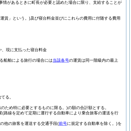
事情があるときに町長が必要と認めた場合に限り、支給することが
運賃」という。)
及び寝台料金並びにこれらの費用に付随する費用
か、現に支払った寝台料金
る船舶による旅行の場合には
当該各号
の運賃は同一階級内の最上
捨てる。
のため特に必要とするものに限る。)
の額の合計額とする。
業
(路線を定めて定期に運行する自動車により乗合旅客の運送を行
その他の旅客を運送する交通手段
(
前号
に規定する自動車を除く。)
を