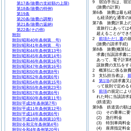
9
宿泊手当は、宿
第17条
(旅費の支給額の上限)
(旅費の計算)
第18条
(旅費の特例)
第6条
旅費は最も
第19条
も経済的な通常の
第20条
(旅費の調整)
第7条
旅費計算上
第21条
(旅費の返納)
道旅行にあっては
第22条
(その他)
超えることができ
附則
2
前項ただし書
の
附則
(昭和40年条例第 号)
(旅費の請求手続)
附則
(昭和41年条例第 号)
第8条
旅費
(概算払
附則
(昭和44年条例第13号)
求書
(当該請求書
附則
(昭和45年条例第14号)
あって、電子計算
附則
(昭和46年条例第16号)
該旅費の支払をす
附則
(昭和47年条例第16号)
2
概算払に係る旅
附則
(昭和50年条例第8号)
3
支払担当者は、
附則
(昭和52年条例第6号)
4
第1項
の請求書又
附則
(昭和54年条例第15号)
って規則で定める
附則
(昭和55年条例第23号)
5
前項
の規定によ
附則
(昭和57年条例第6号)
れた時に当該請求
附則
(昭和60年条例第11号)
(鉄道賃)
附則
(平成3年条例第7号)
第9条
鉄道賃の額
附則
(平成11年条例第12号)
(1)
その乗車に要
附則
(平成14年条例第6号)
(2)
急行料金
附則
(平成18年条例第10号)
(3)
特別車両料金
附則
(令和元年条例第4号)
(4)
座席指定料金
附則
(令和4年条例第20号)