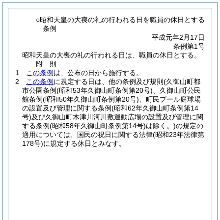
○昭和天皇の大喪の礼の行われる日を職員の休日とする
条例
平成元年2月17日
条例第1号
昭和天皇の大喪の礼の行われる日は、職員の休日とする。
附
則
1
この条例
は、公布の日から施行する。
2
この条例
に規定する日は、他の条例及び規則
(久御山町都
市公園条例
(昭和53年久御山町条例第20号)
、久御山町公民
館条例
(昭和50年久御山町条例第20号)
、町民プール庭球場
の設置及び管理に関する条例
(昭和62年久御山町条例第14
号)
及び久御山町木津川河川敷運動広場の設置及び管理に関
する条例
(昭和58年久御山町条例第14号)
は除く。)
の規定の
適用については、国民の祝日に関する法律
(昭和23年法律第
178号)
に規定する休日とみなす。