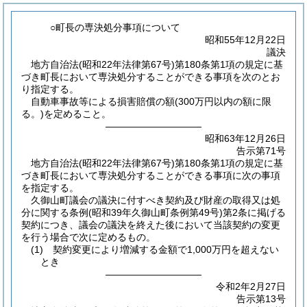
○町長の専決処分事項について
昭和55年12月22日
議決
地方自治法
(昭和22年法律第67号)
第180条第1項の規定に基
づき町長において専決処分することができる事項を次のとお
り指定する。
自動車事故等による損害賠償の額
(300万円以内の額に限
る。)
を定めること。
――――――――――
昭和63年12月26日
告示第71号
地方自治法
(昭和22年法律第67号)
第180条第1項の規定に基
づき町長において専決処分することができる事項に次の事項
を指定する。
久御山町議会の議決に付すべき契約及び財産の取得又は処
分に関する条例
(昭和39年久御山町条例第49号)
第2条に掲げる
契約につき、議会の議決を終えた後において当該契約の変更
を行う場合で次に定めるもの。
(1)
契約変更により増減する金額で1,000万円を超えない
とき
――――――――――
令和2年2月27日
告示第13号