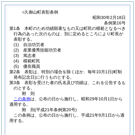
○久御山町表彰条例
昭和30年2月18日
条例第16号
第1条
本町のため功績顕著なもの又は町民の模範となるべき
行為のあった次のものは、別に定めるところにより町長が
表彰する。
(1)
自治功労者
(2)
産業優秀技能功労者
(3)
篤志者
(4)
模範町民
(5)
優良職員
第2条
表彰は、特別の場合を除くほか、毎年10月1日
(町制
発布記念日)
に行うものとする。
第3条
表彰を受けた者の氏名及び功績は、これを公告するも
のとする。
附
則
この条例
は、公布の日から施行し、昭和29年10月1日から
適用する。
附
則
(平成21年
条例第20号)
この条例は、公布の日から施行し、平成21年9月1日から適
用する。