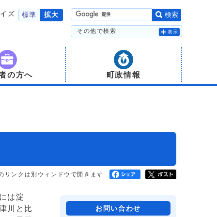
サイズ
標準
拡大
検索
その他で検索
表示
者の方へ
町政情報
のリンクは別ウィンドウで開きます
には淀
津川と比
お問い合わせ